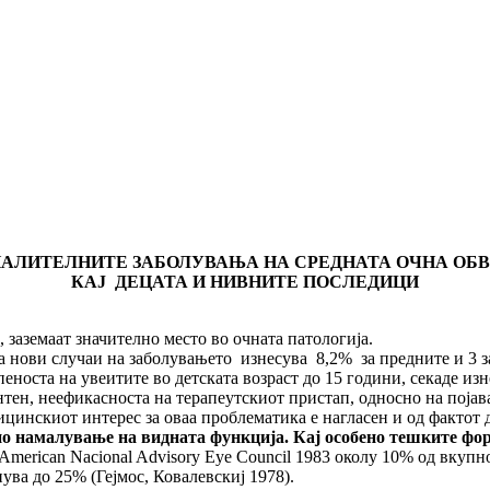
АЛИТЕЛНИТЕ ЗАБОЛУВАЊА НА СРЕДНАТА ОЧНА ОБ
КАЈ ДЕЦАТА И НИВНИТЕ ПОСЛЕДИЦИ
 заземаат значително место во очната патологија.
 нови случаи на заболувањето изнесува 8,2% за предните и 3 за
пеноста на увеитите во детската возраст до 15 години, секаде изн
тен, неефикасноста на терапеутскиот пристап, односно на појав
инскиот интерес за оваа проблематика е нагласен и од фактот
елно намалување на видната функција. Кај особено тешките фо
erican Nacional Advisory Eye Council 1983 околу 10% од вкупн
ува до 25% (Гејмос, Ковалевскиј 1978).