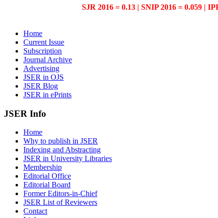
SJR 2016 = 0.13 | SNIP 2016 = 0.059 | IP
Home
Current Issue
Subscription
Journal Archive
Advertising
JSER in OJS
JSER Blog
JSER in ePrints
JSER Info
Home
Why to publish in JSER
Indexing and Abstracting
JSER in University Libraries
Membership
Editorial Office
Editorial Board
Former Editors-in-Chief
JSER List of Reviewers
Contact