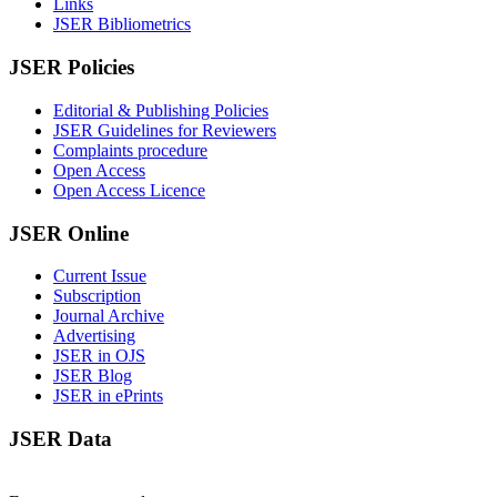
Links
JSER Bibliometrics
JSER Policies
Editorial & Publishing Policies
JSER Guidelines for Reviewers
Complaints procedure
Open Access
Open Access Licence
JSER Online
Current Issue
Subscription
Journal Archive
Advertising
JSER in OJS
JSER Blog
JSER in ePrints
JSER Data