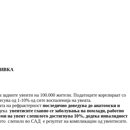
ВИВКА
 задните увеити на 100.000 жители. Податоците корелираат со
есува од 1-10% од сите воспаленија на увеата.
ата на рефрактерност
последично доведува до анатомски и
 дека
увеитисите главно се заболувања на помлади, работно
рми на увеит слепилото достигнува 10%, додека инвалидност
ото слепило во САД е резултат на компликации од увеитисите.