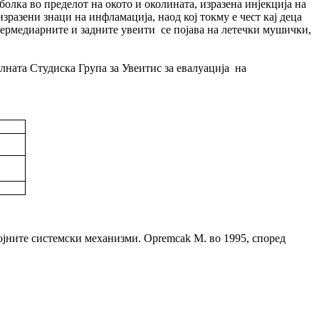
олка во пределот на окото и околината, изразена инјекција на
зразени знаци на инфламација, наод кој токму е чест кај деца
ермедиарните и задните увеити се појава на летечки мушички,
лната Студиска Група за Увеитис за евалуација на
ојните системски механизми. Opremcak M. во 1995, според