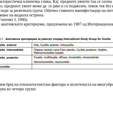
ктеристична клиничка слика. Кај предните увеити тоа се силна б
, предниот увеит може да се јави и со подмолен, тивок тек без и
еди за ризичната група. Обично главната манифестација на инт
вање на видната острина.
rester J. 1990).
на анатомските критериуми, предложена во 1987 од Интернациона
ем број на етиопатогенетски фактори и вплетеноста на многубр
ува во четири групи: