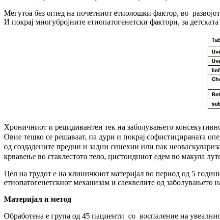
Мегутоа без оглед на почетниот етиолошки фактор, во развојот
И покрај многубројните етиопатогенетски фактори, за детската 
Хроничниот и рецидивантен тек на заболувањето консекутивно 
Овие тешко се решаваат, па дури и покрај софистицираната опе
од создадените предни и задни синехии или пак неоваскулариз
крвавење во стаклестото тело, цистоидниот едем во макула луте
Цел на трудот е на клиничкиот материјал во период од 5 години
етиопатогенетскиот механизам и саеквелите од заболувањето на
Материјал и метод
Обработена е група од 45 пациенти со воспаление на увеалниот