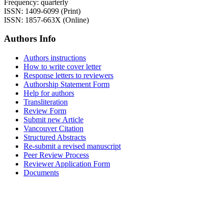
Frequency: quarterly
ISSN: 1409-6099 (Print)
ISSN: 1857-663X (Online)
Authors Info
Authors instructions
How to write cover letter
Response letters to reviewers
Authorship Statement Form
Help for authors
Transliteration
Review Form
Submit new Article
Vancouver Citation
Structured Abstracts
Re-submit a revised manuscript
Peer Review Process
Reviewer Application Form
Documents