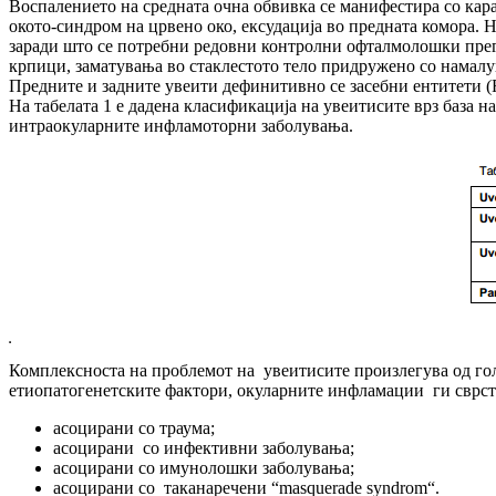
Воспалението на средната очна обвивка се манифестира со кара
окото-синдром на црвено око, ексудација во предната комора. Но
заради што се потребни редовни контролни офталмолошки прегл
крпици, заматувања во стаклестото тело придружено со намалу
Предните и задните увеити дефинитивно се засебни ентитети (For
На табелата 1 е дадена класификација на увеитисите врз база 
интраокуларните инфламоторни заболувања.
Комплексноста на проблемот на увеитисите произлегува од гол
етиопатогенетските фактори, окуларните инфламации ги сврст
асоцирани со траума;
асоцирани со инфективни заболувања;
асоцирани со имунолошки заболувања;
асоцирани со таканаречени “masquerade syndrom“.