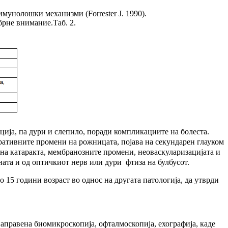
мунолошки механизми (Forrester J. 1990).
брне внимание.Таб. 2.
ија, па дури и слепило, поради компликациите на болеста.
еративните промени на рожницата, појава на секундарен глауком
ана катаракта, мембранозните промени, неоваскуларизацијата и
ната и од оптичкиот нерв или дури фтиза на булбусот.
о 15 години возраст во однос на другата патологија, да утврди
направена биомикроскопија, офталмоскопија, ехографија, каде