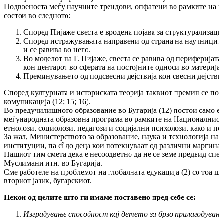
Подвоеноста меѓу научните трендови, опфатени во рамките на 
состои во следното:
Според Пијаже свеста е вродена појава за структурализац
Според истражувањата направени од страна на научниците од
и се равива во него.
Во моделот на Г. Пијаже, свеста се равива од периферијат
кон центарот во сферата на постојните односи во материј
Преминувањето од подсвесни дејствија кон свесни дејствиј
Според културната и историската теорија таквиот премин се по
комуникација (12; 15; 16).
Во предучилишното образование во Бугарија (12) постои само е
меѓународната образовна програма во рамките на Националниот
етнолози, социолози, педагози и социјални психолози, како и 
За жал, Министерството за образование, наука и технологија на
институции, па сî до деца кои потекнуваат од различни марги
Нашиот тим смета дека е несоодветно да не се земе предвид сп
Муслимани итн. во Бугарија.
Сме работеле на проблемот на глобалната едукација (2) со тоа ш
вториот јазик, бугарскиот.
Некои од целите што ги имаме поставено пред себе се:
Изградување способност кај детето за брзо прилагодува