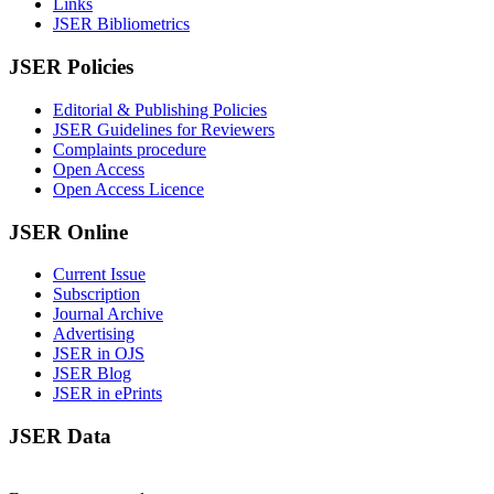
Links
JSER Bibliometrics
JSER Policies
Editorial & Publishing Policies
JSER Guidelines for Reviewers
Complaints procedure
Open Access
Open Access Licence
JSER Online
Current Issue
Subscription
Journal Archive
Advertising
JSER in OJS
JSER Blog
JSER in ePrints
JSER Data