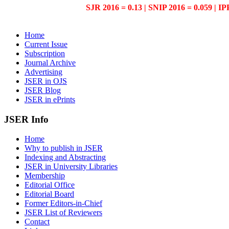
SJR 2016 = 0.13 | SNIP 2016 = 0.059 | IP
Home
Current Issue
Subscription
Journal Archive
Advertising
JSER in OJS
JSER Blog
JSER in ePrints
JSER Info
Home
Why to publish in JSER
Indexing and Abstracting
JSER in University Libraries
Membership
Editorial Office
Editorial Board
Former Editors-in-Chief
JSER List of Reviewers
Contact