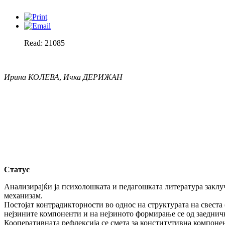
Read: 21085
Ирина КОЛЕВА
,
Ичка ДЕРИЖАН
Статус
Анализирајќи ја психолошката и педагошката литература заклу
механизам.
Постојат контрадикторности во однос на структурата на свеста (1; 
нејзините компоненти и на нејзиното формирање се од заеднички
Кооперативната рефлексија се смета за конститутивна компонен