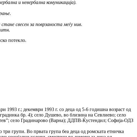
ербална и невербална комуникација).
рање.
 стане свесен за поврзаноста меѓу нив.
 итн.
ско потекло.
и 1993 г.; декември 1993 г. со деца од 5-6 годишна возраст од
радинка бр. 4); село Душево, во близина на Севлиево; село
тев”; село Градинарово (Варна); ДДПВ-Ќустендил; Софија-ОДЗ
о три групи. Во првата група беа деца од ромската етничка
кви социјални услови, сместени во домови за деца од