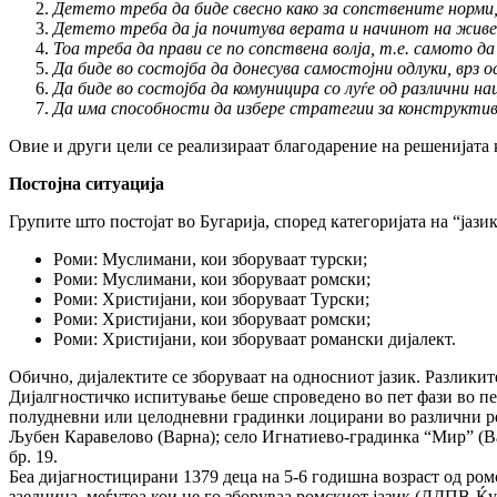
Детето треба да биде свесно како за сопствените норми, 
Детето треба да ја почитува верата и начинот на живе
Тоа треба да прави се по сопствена волја, т.е. самото 
Да биде во состојба да донесува самостојни одлуки, врз 
Да биде во состојба да комуницира со луѓе од различни н
Да има способности да избере стратегии за конструктив
Овие и други цели се реализираат благодарение на решенијата 
Постојна ситуација
Групите што постојат во Бугарија, според категоријата на “јазик
Роми: Муслимани, кои зборуваат турски;
Роми: Муслимани, кои зборуваат ромски;
Роми: Христијани, кои зборуваат Турски;
Роми: Христијани, кои зборуваат ромски;
Роми: Христијани, кои зборуваат романски дијалект.
Обично, дијалектите се зборуваат на односниот јазик. Разликит
Дијалгностичко испитување беше спроведено во пет фази во перио
полудневни или целодневни градинки лоцирани во различни рег
Љубен Каравелово (Варна); село Игнатиево-градинка “Мир” (В
бр. 19.
Беа дијагностицирани 1379 деца на 5-6 годишна возраст од ром
заедница, меѓутоа кои не го зборуваа ромскиот јазик (ДДПВ-Ќу