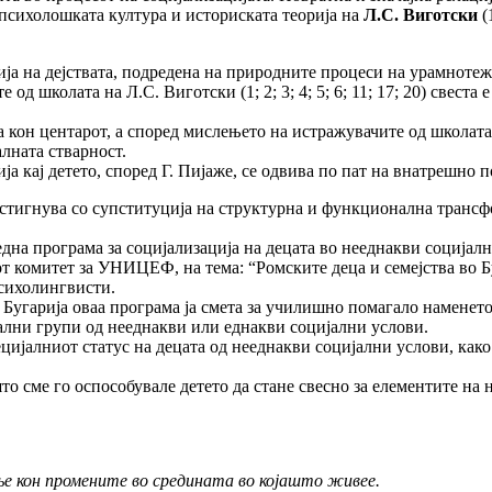
психолошката култура и историската теорија на
Л.С. Виготски
(1
ија на дејствата, подредена на природните процеси на урамнотеж
 школата на Л.С. Виготски (1; 2; 3; 4; 5; 6; 11; 17; 20) свеста
а кон центарот, а според мислењето на истражувачите од школата
алната стварност.
а кај детето, според Г. Пијаже, се одвива по пат на внатрешно п
стигнува со супституција на структурна и функционална трансфо
дна програма за социјализација на децата во нееднакви социјалн
 комитет за УНИЦЕФ, на тема: “Ромските деца и семејства во Бу
психолингвисти.
 Бугарија оваа програма ја смета за училишно помагало наменето
нални групи од нееднакви или еднакви социјални услови.
ецијалниот статус на децата од нееднакви социјални услови, как
то сме го оспособувале детето да стане свесно за елементите на 
ње кон промените во средината во којашто живее.