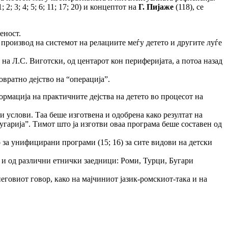
; 2; 3; 4; 5; 6; 11; 17; 20) и концептот на
Г. Пијаже
(118), се
еност.
 е производ на системот на релациите меѓу детето и другите луѓе
 на Л.С. Виготски, од центарот кон периферијата, а потоа назад
овратно дејство на “операција”.
рмација на практичните дејства на детето во процесот на
и услови. Таа беше изготвена и одобрена како резултат на
гарија”. Тимот што ја изготви оваа програма беше составен од
 за унифицирани програми (15; 16) за сите видови на детски
о и од различни етнички заедници: Роми, Турци, Бугари
неговиот говор, како на мајчиниот јазик-ромскиот-така и на