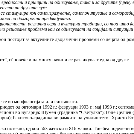
вредности и принципи на однесување, така и за другите (преку в
ењето на другите луѓе.
да се стимулира кон самоизразување, самопочитување и саморазби
основа на долгорочни предвидувања.
ационалности, различни вери и културни традиции, со тоа што ќе
но решавање проблеми кои се однесуваат на социјални ситуации
кои постојат за актуелните двојазични проблеми со децата од ром
от”, сî повеќе и на многу начини се разликуваат една од друга:
е се во морфологијата или синтаксата.
дот од октомври 1992 г.; февруари 1993 г.; мај 1993 г.; септемвр
иони во Бугарија: Шумен (градинка “Светулка”); Гоце Делчев (г
арна); Ракитово-градинка во рамките на училиштето “Христо Бо
ско потекло, од кои 563 женски и 816 машки. Тие беа поделени в
стендил), таканаречени деца без родителска заштита и од неедна