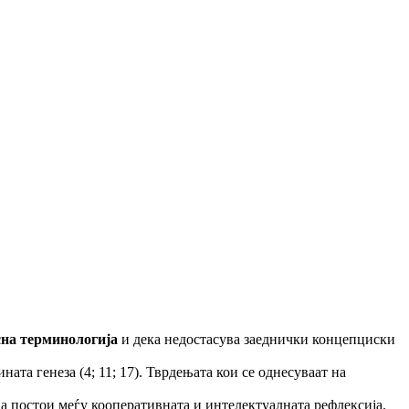
асна терминологија
и дека недостасува заеднички концепциски
зината генеза (4; 11; 17). Тврдењата кои се однесуваат на
ја постои меѓу кооперативната и интелектуалната рефлексија.