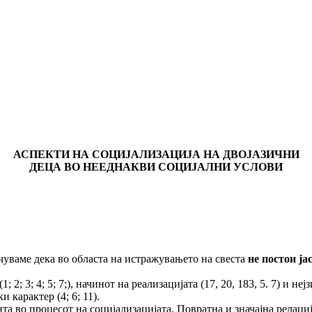
АСПЕКТИ НА СОЦИЈАЛИЗАЦИЈА НА ДВОЈАЗИЧНИ
ДЕЦА ВО НЕЕДНАКВИ СОЦИЈАЛНИ УСЛОВИ
чуваме дека во областа на истражувањето на свеста
не постои ј
2; 3; 4; 5; 7;), начинот на реализацијата (17, 20, 183, 5. 7) и неј
 карактер (4; 6; 11).
та во процесот на социјализацијата. Повратна и значајна релаци