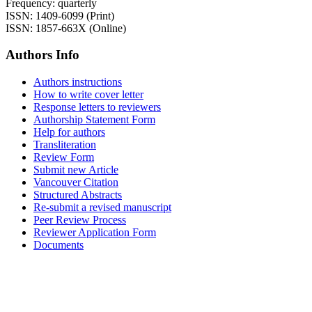
Frequency: quarterly
ISSN: 1409-6099 (Print)
ISSN: 1857-663X (Online)
Authors Info
Authors instructions
How to write cover letter
Response letters to reviewers
Authorship Statement Form
Help for authors
Transliteration
Review Form
Submit new Article
Vancouver Citation
Structured Abstracts
Re-submit a revised manuscript
Peer Review Process
Reviewer Application Form
Documents