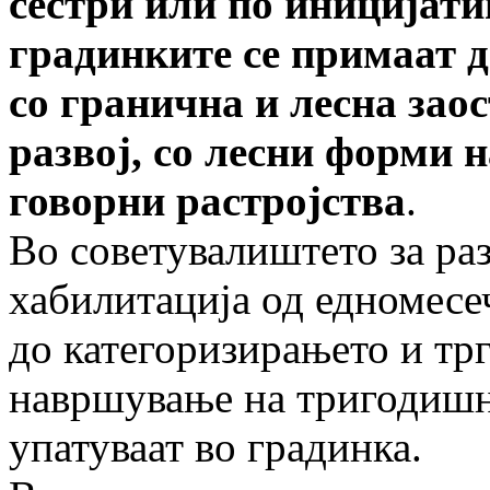
сестри или по иницијати
градинките се примаат д
со гранична и лесна зао
развој, со лесни форми 
говорни растројства
.
Во советувалиштето за раз
хабилитација од едномесеч
до категоризирањето и тр
навршување на тригодишна
упатуваат во градинка.