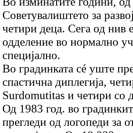
Во изминатите години, од
Советувалиштето за развој
четири деца. Сега од нив е
одделение во нормално уч
специјално.
Во градинката сé уште пре
спастична диплегија, чети
Surdomutitas и четири со 
Од 1983 год. во градинкит
прегледи од логопеди за 