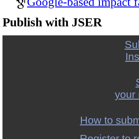
Google-based impact f
Publish with JSER
Su
Ins
your
How to subm
Register to r