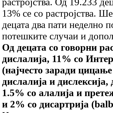
растројства. Од 19.233 де
13% се со растројства. Ше
децата два пати неделно п
потешките случаи и допол
Од децата со говорни ра
дислалија, 11% со Инте
(најчесто заради цицање
дислалија и дислексија,
1.5% со алалија и прете
и 2% со дисартрија
(balb