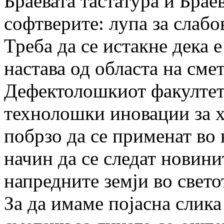
Браевата тастатура и Браев
софтверите: лупа за слабо
Треба да се истакне дека 
настава од областа на сме
Дефектолошкиот факултет
технолошки иновации за 
побрзо да се применат во 
начин да се следат новини
напредните земји во свето
За да имаме појасна слик