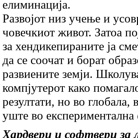
елиминација.
Развојот низ учење и усо
човечкиот живот. Затоа по
за хендикепираните ја сме
да се соочат и борат обра
развиените земји. Школув
компјутерот како помагал
резултати, но во глобала, 
уште во експериментална 
Хардвери и софтвери за 