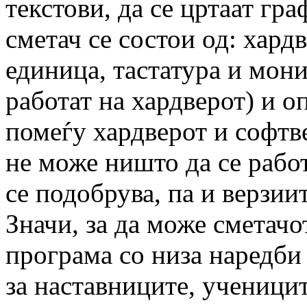
текстови, да се цртаат гр
сметач се состои од: хард
единица, тастатура и мон
работат на хардверот) и о
помеѓу хардверот и софтв
не може ништо да се рабо
се подобрува, па и верзиит
Значи, за да може сметачо
програма со низа наредби 
за наставниците, ученицит