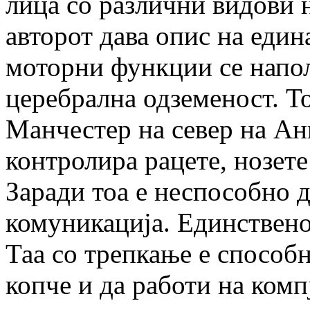
лица со различни видови 
авторот дава опис на еди
моторни функции се напо
церебрална одземеност. Т
Манчестер на север на Анг
контролира рацете, нозете
Заради тоа е неспособно д
комуникација. Единствено
Таа со трепкање е способ
копче и да работи на комп