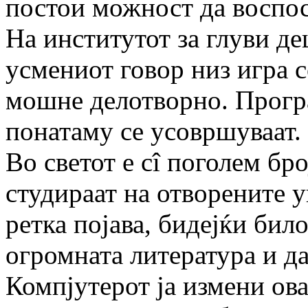
постои можност да воспос
На институтот за глуви де
усмениот говор низ игра с
мошне делотворно. Програ
понатаму се усовршуваат.
Во светот е сî поголем бр
студираат на отворените 
ретка појава, бидејќи бил
огромната литература и д
Компјутерот ја измени ова