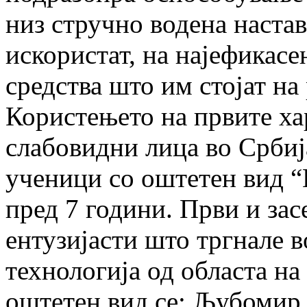
низ стручно водена настав
искористат, на најефикас
средства што им стојат на
Користењето на првите ха
слабовидни лица во Србиј
ученици со оштетен вид 
пред 7 години. Први и за
ентузијасти што тргнале в
технологија од областа на
оштетен вид се: Љубомир