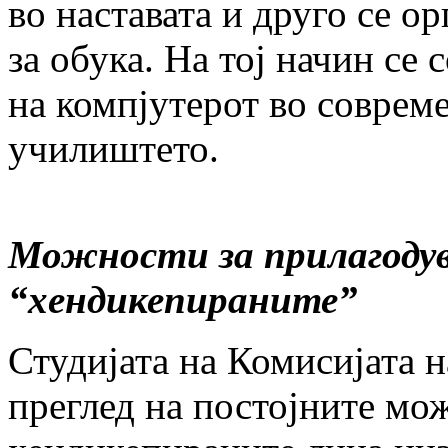
во наставата и друго се о
за обука. На тој начин се 
на компјутерот во совреме
училиштето.
Можности за прилагодув
“хендикепираните”
Студијата на Комисијата н
преглед на постојните мо