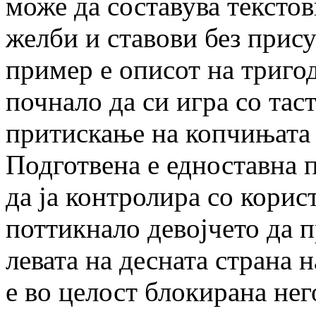
може да составува текстов
желби и ставови без прису
пример е описот на триго
почнало да си игра со тас
притискање на копчињата 
Подготвена е едноставна 
да ја контролира со корис
поттикнало девојчето да 
левата на десната страна 
е во целост блокирана нег