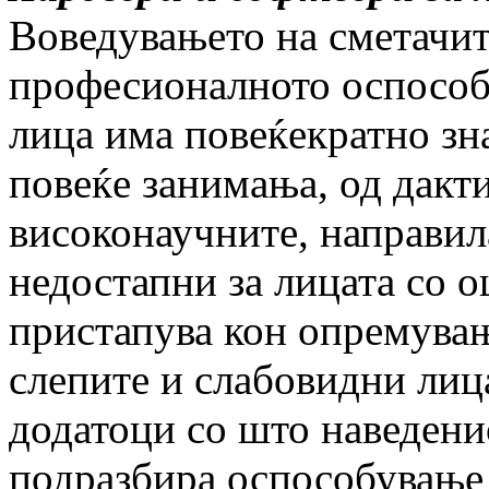
Воведувањето на сметачит
професионалното оспособ
лица има повеќекратно зн
повеќе занимања, од дакт
високонаучните, направил
недостапни за лицата со о
пристапува кон опремувањ
слепите и слабовидни лиц
додатоци со што наведени
подразбира оспособување 