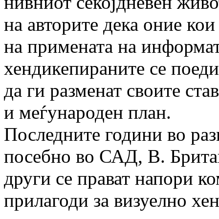
нивниот секојдневен живот
на авторите дека оние кои
на примената на информат
хендикепираните се поед
да ги разменат своите ста
и меѓународен план.
Последните години во разв
посебно во САД, В. Британ
други се прават напори ко
прилагоди за визуелно хен