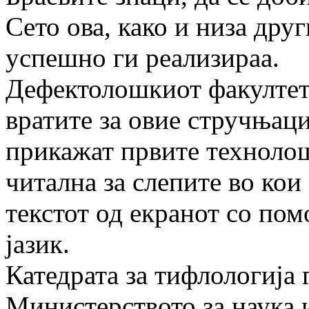
Сето ова, како и низа дру
успешно ги реализираа.
Дефектолошкиот факултет
вратите за овие стручњац
прикажат првите технолош
читална за слепите во кои 
текстот од екранот со по
јазик.
Катедрата за тифлологија 
Министерството за наука 