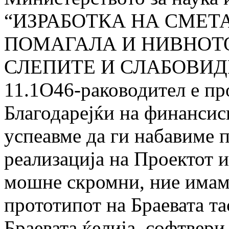
“ИЗРАБОТКА НА СМЕТ
ПОМАГАЛА И НИВНОТО
СЛЕПИТЕ И СЛАБОВИДНИТ
11.1О46-раководител е про
Благодарејќи на финанси
успеавме да ги набавиме 
реализација на Проектот и
мошне скромни, ние имаме
прототипот на Браевата та
Браевата ќелија, софтвери