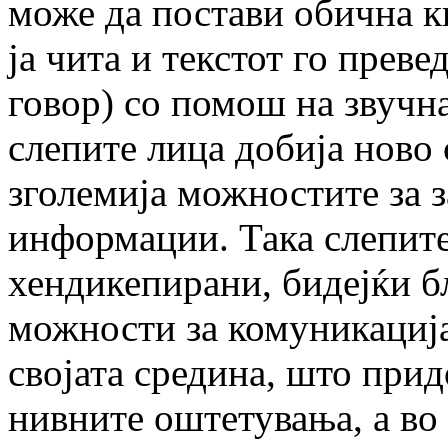
може да постави обична кн
ја чита и текстот го преве
говор) со помош на звучна
слепите лица добија ново 
зголемија можностите за 
информации. Така слепите
хендикепирани, бидејќи б
можности за комуникација
својата средина, што при
нивните оштетувања, а во