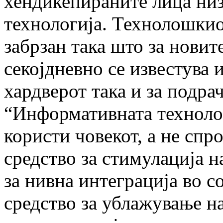
хендикепираните лица ни
технологија. Технолошкиот
забрзан така што за новит
секојдневно се известува и
хардверот така и за подрач
“Информативната технологи
користи човекот, а не спр
средство за стимулација н
за нивна интеграција во с
средство за ублажување на