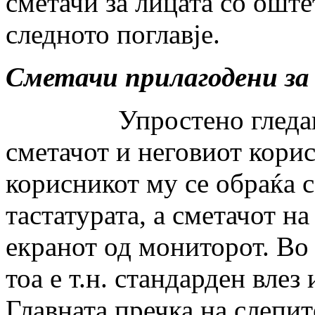
сметачи за лицата со оште
следното поглавје.
Сметачи прилагодени за 
Упростено гледано, м
сметачот и неговиот кори
корисникот му се обраќа 
тастатурата, а сметачот н
екранот од мониторот. Во
тоа е т.н. стандарден влез
Главната пречка на слепит