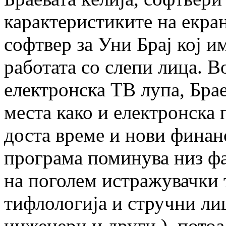
карактеристиките на екран
софтвер за Уни Брај кој и
работата со слепи лица. В
електронска ТВ лупа, Брае
места како и електронска 
доста време и нови финан
програма поминува низ фа
на поголем истражувачки т
тифлологија и стручни ли
инженери и други.), потоа