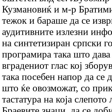
Кузмановиќ и м-р Братим
тежок и бараше да се извр
аудитивните излезни инфо
на синтетизиран српски г
програмира така што дав
вградениот глас кој збору
така посебен напор да се 
што ќе овозможат, со при
тастатура на која слепото 
Браевите знаци, да се до