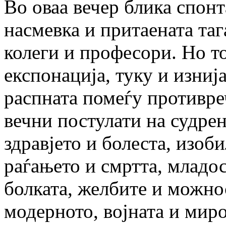
Во оваа вечер блика спонт
насмевка и притаената таг
колеги и професори. Но т
експонација, туку и изниј
распната помеѓу противре
вечни постулати на судрен
здравјето и болеста, изоби
раѓањето и смртта, младос
болката, желбите и можно
модерното, војната и мир