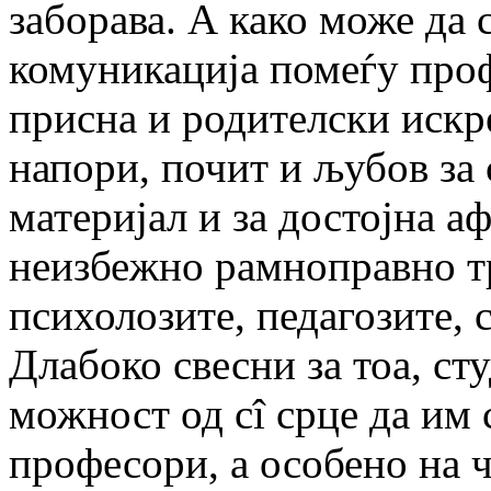
заборава. А како може да 
комуникација помеѓу проф
присна и родителски искр
напори, почит и љубов за
материјал и за достојна а
неизбежно рамноправно тр
психолозите, педагозите, 
Длабоко свесни за тоа, сту
можност од сî срце да им 
професори, а особено на ч