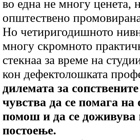
во една не многу ценета, 
општествено промовира­на
Но четиригодишното нивн
многу скром­ното практич
стекнаа за време на студи
кон дефектолошката проф
дилемата за сопствените
чувства да се помага на 
помош и да се доживува 
постоење.