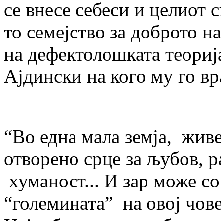
се внесе себеси и целиот 
то семејство за доброто н
на дефек­то­лош­ка­та теор
Ајдински на кого му го вр
“Во една мала земја, живе
отворено срце за љубов, р
хуманост... И зар може со
“големината” на овој чове