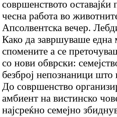
совршенството оставајќи п
чесна работа во животнит
Апсолвентска вечер. Лебд
Како да завршуваше една 
спомените а се преточу­ва
со нови обврски: семејст
безброј непознаници што г
До совршенство организи
амбиент на вис­тинско чов
најсреќно семејно збидну