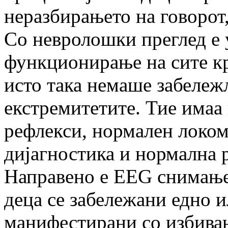
неразбирањето на говорот,
Со невролошки преглед е
функционирање на сите кр
исто така немаше забележ
екстремитетите. Тие имаа
рефлекси, нормален локом
дијагностика и нормална 
Направено е EEG снимање 
деца се забележани едно 
манифестирани со избива