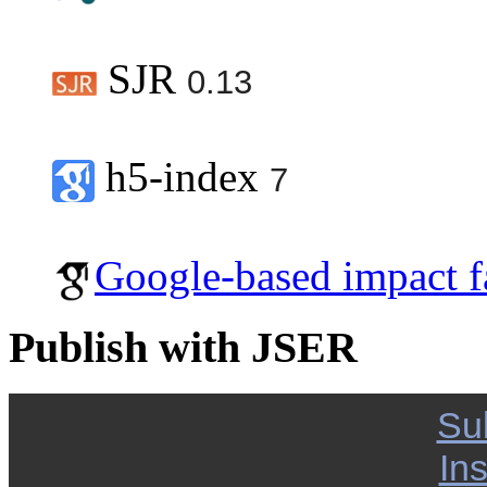
SJR
0.13
h5-index
7
Google-based impact f
Publish with JSER
Su
Ins