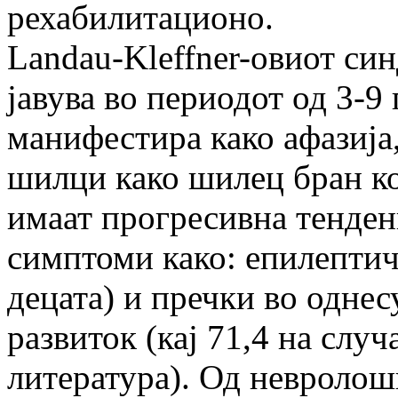
рехабилитационо.
Landau-Kleffner-овиот син
јавува во периодот од 3-9
манифестира како афазија
шилци како шилец бран ко
имаат прогресивна тенден
симптоми како: епилептич
децата) и пречки во одне
развиток (кај 71,4 на случ
литература). Од невролошк