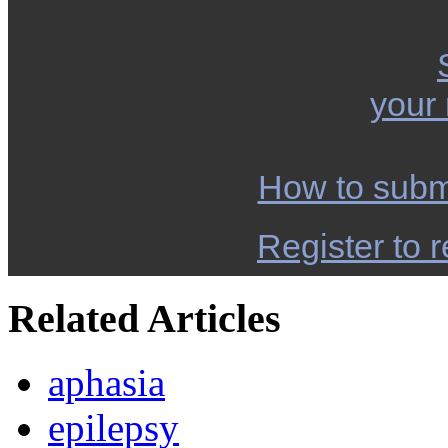
your
How to subm
Register to r
Related Articles
aphasia
epilepsy