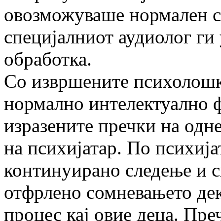
овозможуваше нормален со
специјалниот аудиолог ги
обработка.
Со извршените психолошк
нормално интелектуално 
изразените пречки на одн
на психијатар. По психија
континуирано следење и с
отфрлено сомневањето де
процес кај овие деца. Пре