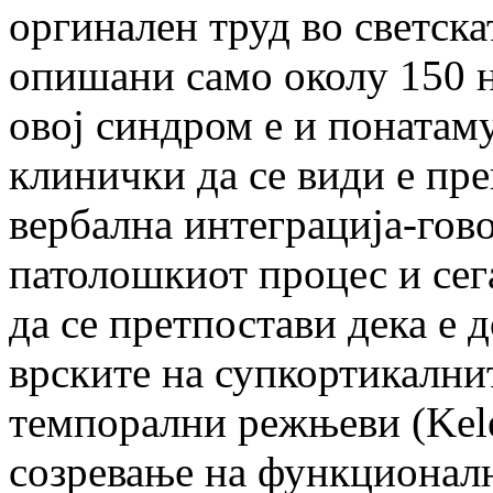
оргинален труд во светска
опишани само околу 150 н
овој синдром е и понатам
клинички да се види е пре
вербална интеграција-гово
патолошкиот процес и сег
да се претпостави дека е 
врските на супкортикалнит
темпорални режњеви (Kele
созревање на функционалн