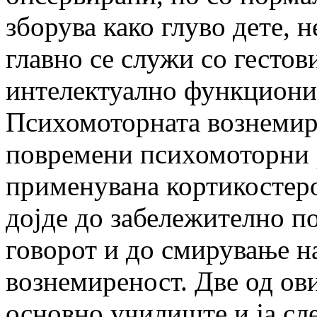
зборува како глуво дете, н
главно се служи со гесто
интелектуално функциони
Психомоторната вознемире
повремени психомоторни р
применувана кортикостеро
дојде до забележително п
говорот и до смирување н
вознемиреност. Две од ови
основно училиште и ја сл