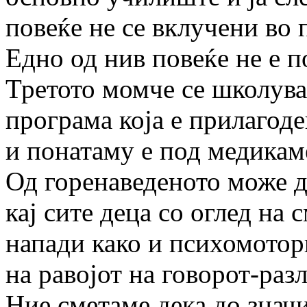
повеќе не се вклучени во 
Едно од нив повеќе не е п
Третото момче се школув
програма која е прилагод
и понатаму е под медикам
Од горенаведеното може да
кај сите деца со оглед на
напади како и психомотор
на равојот на говорот-раз
Ние сметаме дека до знач