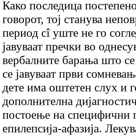
Како последица постепено 
говорот, тој станува непов
период сî уште не го согл
јавуваат пречки во однесу
вербалните барања што се
се јавуваат први сомневањ
дете има оштетен слух и г
дополнителна дијагностич
постоење на специфични 
епилепсија-афазија. Леку