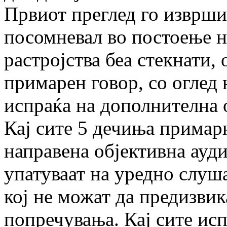
Првиот преглед го изврши
посомневал во постоење на
растројства беа стекнати,
примарен говор, со оглед 
испраќа на дополнителна 
Кај сите 5 дечиња примарн
направена објективна ауд
упатуваат на уредно слуш
кој не можат да предизви
попречувања. Кај сите ис