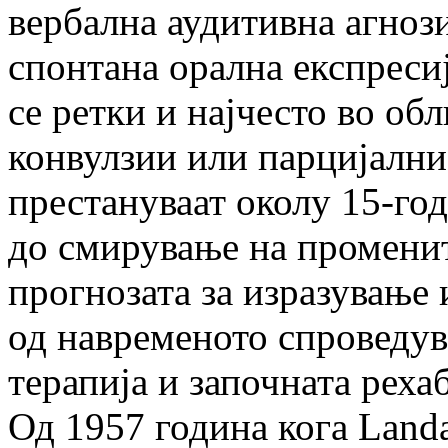
вербална аудитивна агнози
спонтана орална експресиј
се ретки и најчесто во об
конвулзии или парцијални
престануваат околу 15-го
до смирување на променит
прогнозата за изразување 
од навременото спроведу
терапија и започната реха
Од 1957 година кога Landa