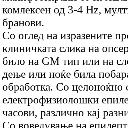
комлексен од 3-4 Hz, мул
бранови.
Со оглед на изразените пр
клиничката слика на опсе
било на GM тип или на с
дење или ноќе била побар
обработка. Со целоноќно 
електрофизиолошки епилеп
часови, различно кај разн
Со воведување на епилепт