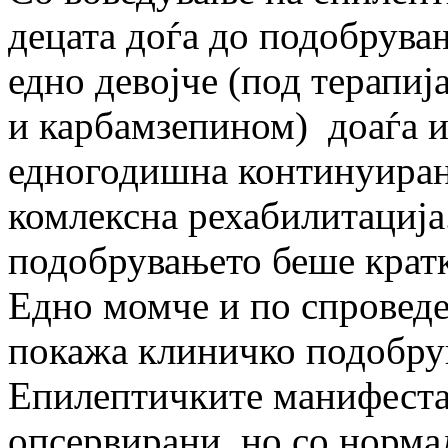
децата доѓа до подобрувањ
едно девојче (под терапи
и карбамзепином) доаѓа и
едногодишна континуиран
комлексна рехабилитација.
подобрувањето беше кратк
Едно момче и по спроведе
покажа клиничко подобрув
Епилептичките манифеста
опсервирани, но со норма