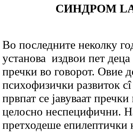
СИНДРОМ
L
Во последните неколку го
установа издвои пет деца
пречки во говорот. Овие 
психофизички развиток сî 
првпат се јавуваат пречки
целосно неспецифични. Н
претходеше епилептички н