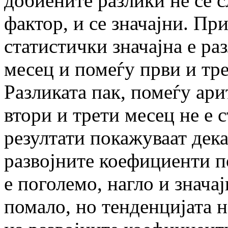
добиените разлики не се с
фактор, и се значајни. Пр
статистички значајна е ра
месец и помеѓу први и тре
Разликата пак, помеѓу ар
втори и трети месец не е 
резултати покажуваат дек
развојните коефициенти п
е поголемо, нагло и знача
помало, но тенденцијата 