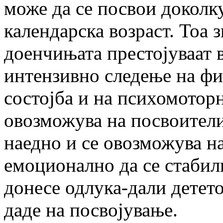
може да се посвои доколк
календарска возраст. Тоа з
доенчињата престојуваат 
интензивно следење на физ
состојба и на психомоторн
овозможува на посвоителит
наедно и се овозможува н
емоционално да се стабил
донесе одлука-дали детето
даде на посвојување.