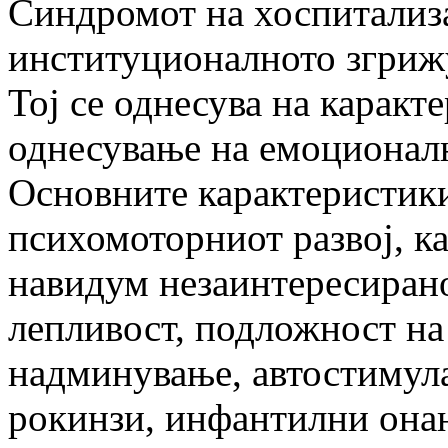
Синдромот на хоспитализа
институционалното згрижу
Тој се однесува на каракт
однесување на емоционалн
Основните карактеристики
психомоторниот развој, к
навидум незаинтересирано
лепливост, подложност на
надминување, автостимула
рокинзи, инфантилни она