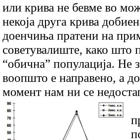
или крива не бевме во мож
некоја друга крива добие
доенчиња пратени на прим
советувалиште, како што 
“обична” популација. Не 
воопшто е направено, а до
момент нам ни се недоста
п
п