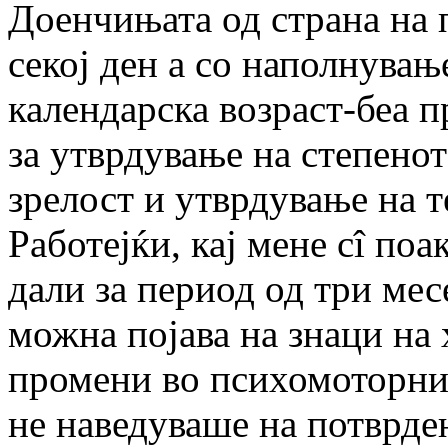
Доенчињата од страна на 
секој ден а со наполнувањ
календарска возраст-беа 
за утврдување на степено
зрелост и утврдување на т
Работејќи, кај мене сî по
дали за период од три мес
можна појава на знаци на
промени во психомоторнио
не наведуваше на потврден