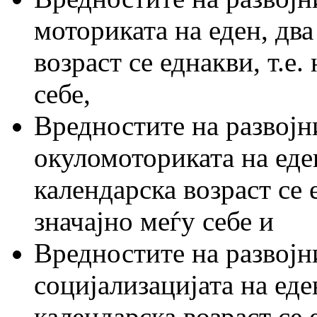
моториката на еден, два
возраст се еднакви, т.е.
себе,
Вредностите на развојн
окуломоториката на еде
календарска возраст се 
значајно меѓу себе и
Вредностите на развојн
социјализацијата на еде
календарска возраст се 