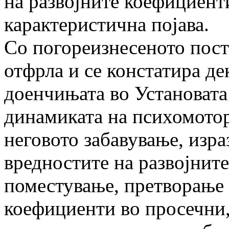
на развојните коефициенти
карактеристична појава.
Со погореизнесеното пост
отфрла и се констатира де
доенчињата во Установата 
динамиката на психомотор
неговото забавување, изр
вредностите на развојните
поместување, претворање 
коефициенти во просечни,