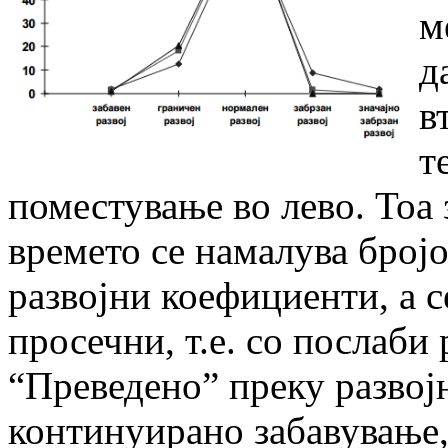
м
д
в
т
поместување во лево. Тоа
времето се намалува бројо
развојни коефициенти, а с
просечни, т.е. со послаби
“Преведено” преку развој
континуирано забавување,