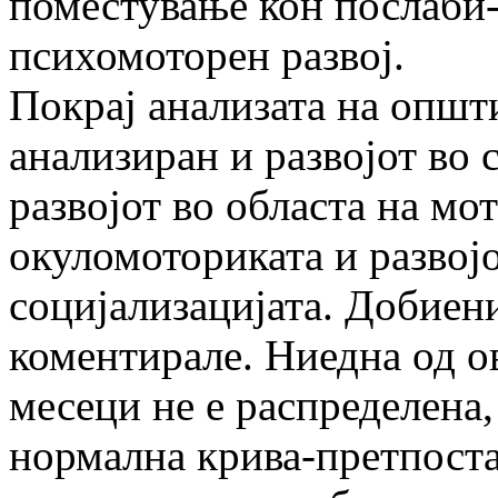
поместување кон послаби-
психомоторен развој.
Покрај анализата на општ
анализиран и развојот во 
развојот во областа на мот
окуломоториката и развојо
социјализацијата. Добиени
коментирале. Ниедна од ов
месеци не е распределена,
нормална крива-претпоста