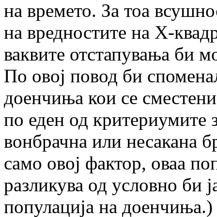
на времето. За тоа всушно
на вредностите на Х-квадр
ваквите отстапувања би м
По овој повод би споменал
доенчиња кои се сместени
по еден од критериумите з
вонбрачна или несакана б
само овој фактор, оваа поп
разликува од условно би ј
популација на доенчиња.)