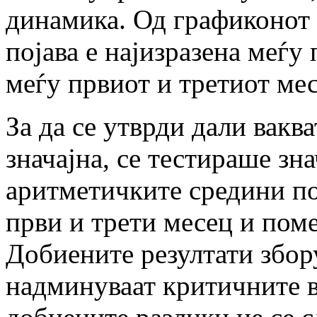
динамика. Од графиконот и
појава е најизразена меѓу 
меѓу првиот и третиот мес
За да се утврди дали ваква
значајна, се тестираше зн
аритметичките средини по
први и трети месец и поме
Добиените резултати збору
надминуваат критичните 