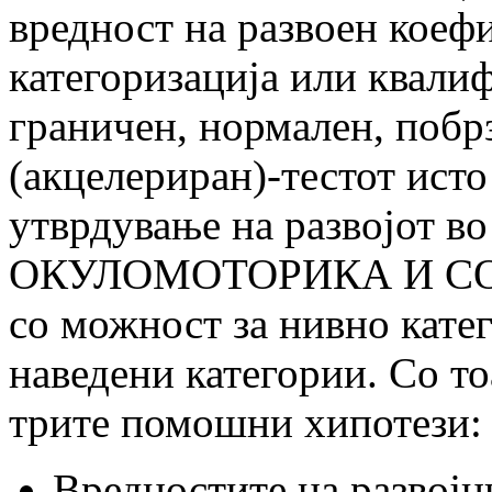
вредност на развоен коеф
категоризација или квалиф
граничен, нормален, побрз
(акцелериран)-тестот исто
утврдување на развојот 
ОКУЛОМОТОРИКА И СОЦ
со можност за нивно кате
наведени категории. Со то
трите помошни хипотези:
Вредностите на развојн