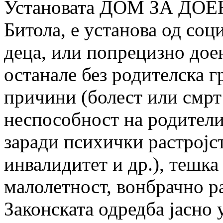
Установата ДОМ ЗА ДО
Битола, е установа од соци
деца, или попрецизно дое
останале без родителска г
причини (болест или смрт 
неспособност на родителит
заради психички растројст
инвалидитет и др.), тешка
малолетност, вонбрачно р
Законската одредба јасно 