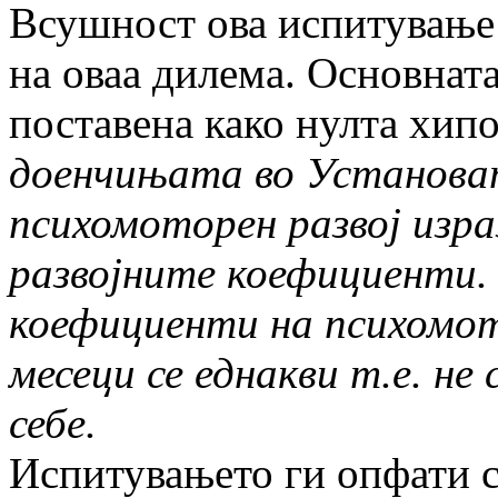
Всушност ова испитување 
на оваа дилема. Основнат
поставена како нулта хипо
доенчињата во Установат
психомоторен развој изра
развојните коефициенти.
коефициенти на психомото
месеци се еднакви т.е. не
себе.
Испитувањето ги опфати с