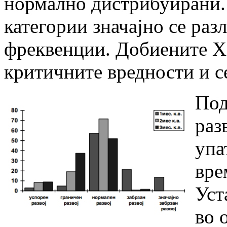
нормално дистрибуирани.
категории значајно се раз
фреквенции. Добиените Х-
критичните вредности и се
Под
раз
упа
вре
Уст
во 