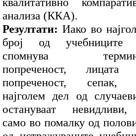
квалитативно компарати
анализа (ККА).
Резултати:
Иако во најго
број од учебниците 
спомнува термин
попреченост, лицата 
попреченост, сепак, 
најголем дел од случаев
остануваат невидливи
само во помалку од полов
од истражуваните учебни