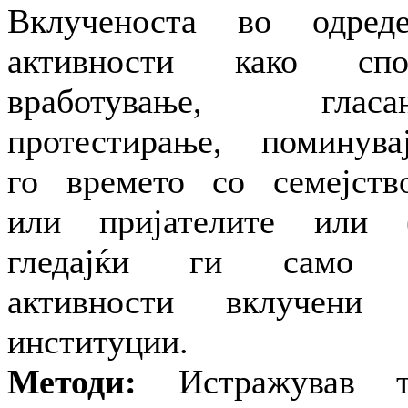
Вклученоста во одред
активности како спор
вработување, гласањ
протестирање, поминува
го времето со семејств
или пријателите или 
гледајќи ги само 
активности вклучени 
институции.
Методи:
Истражував т