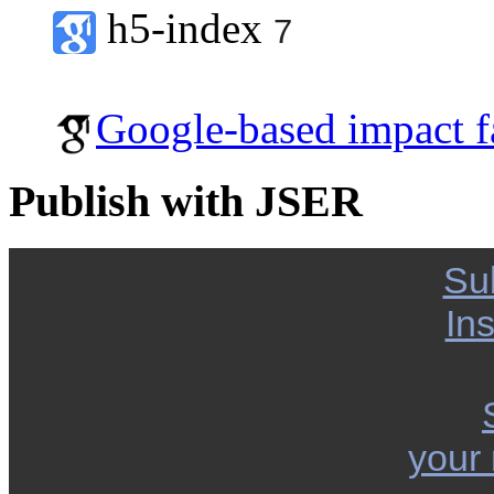
h5-index
7
Google-based impact f
Publish with JSER
Su
Ins
your