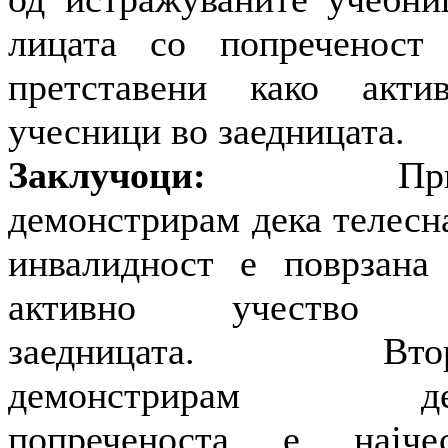
лицата со попреченост
претставени како акти
учесници во заедницата.
Заклучоци:
Прво
демонстрирам дека телесн
инвалидност е поврзана
активно учество 
заедницата. Втор
демонстрирам де
попреченоста е најче