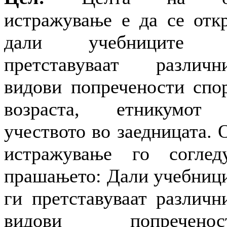
истражување е да се отк
дали учебниците 
претставуваат различн
видови попречености спо
возраста, етникумот
учеството во заедницата. 
истражување го соглед
прашањето: Дали учебниц
ги претставуваат различн
видови попреченост