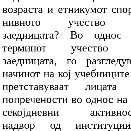
возраста и етникумот спо
нивното учество 
заедницата? Во однос
терминот учество 
заедницата, го разгледу
начинот на кој учебниците
претставуваат лицата
попречености во однос на 
секојдневни активнос
надвор од институции