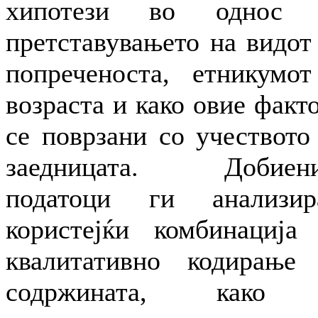
хипотези во однос 
претставувањето на видот
попреченоста, етникумо
возраста и како овие факт
се поврзани со учеството
заедницата. Добиени
податоци ги анализир
користејќи комбинација
квалитативно кодирање
содржината, како