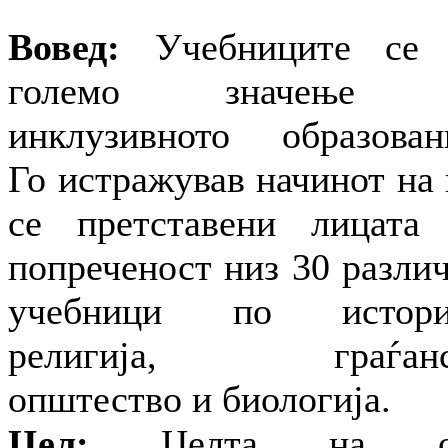
Вовед:
Учебниците се 
големо значење 
инклузивното образован
Го истражував начинот на 
се претставени лицата
попреченост низ 30 разли
учебници по историј
религија, граѓанс
општество и биологија.
Цел:
Целта на о