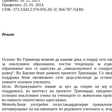
Примено: 16. 12. 2013
Прифатено: 25. 01. 2014
UDK: 373.3.043.2:376-056.26/.3] :364-787.7(430)
Резиме
Основа
:
Во Германија можеме да кажеме дека, и покрај сите н
за инклузивно образование, постои тенденција за издв
образование што се однесува до „емоционалниот и социјал
развој“. Во Берлин беше развиен проектот
Транзиција
. Со ово
поддршка беше овозможено сите деца-учесници да остана
нивните основни училишта.
Цели
:
Истражувањето имаше за цел да открие на кој н
поддршката, во контекст на проектот
Транзиција
, придоне
успешно инклузивно учење на учениците со значителни проб
во нивното општествено однесување.
Методи
:
Беше употребен полустандардизиран прашални
интервјуирање на наставниците во редовните училишта и, зго