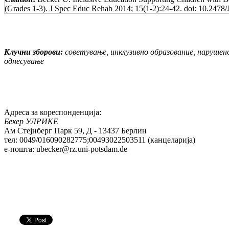
(Grades 1-3). J Spec Educ Rehab 2014; 15(1-2):24-42. doi: 10.247
Клучни зборови:
советување, инклузивно образование,
наруш
e
н
однесување
Адреса за кореспонденција:
Бекер УЛРИКЕ
Ам Стејнберг Парк 59, Д - 13437 Берлин
тел: 0049/016090282775;00493022503511 (канцеларија)
e-пошта: ubecker@rz.uni-potsdam.de