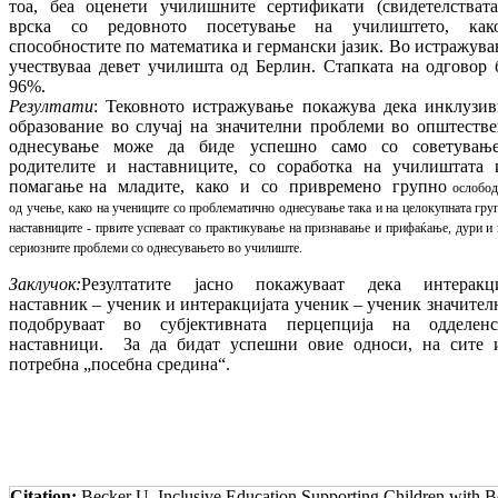
тоа, беа оценети училишните сертификати (свидетелствата
врска со редовното посетување на училиштето, ка
способностите по математика и германски јазик. Во истражув
учествуваа девет училишта од Берлин. Стапката на одговор
96%.
Резултати
: Тековното истражување покажува дека инклузив
образование во случај на значителни проблеми во општеств
однесување може да биде успешно само со советувањ
родителите и наставниците, со соработка на училиштата 
помагање на младите, како и со привремено групно
ослобо
од учење, како на учениците со проблематично однесување така и на целокупната груп
наставниците - првите успеваат со практикување на признавање и прифаќање, дури и 
сериозните проблеми со однесувањето во училиште.
Заклучок
:
Резултатите јасно покажуваат дека интеракци
наставник – ученик и интеракцијата ученик – ученик значител
подобруваат во субјективната перцепција на одделенс
наставници. За да бидат успешни овие односи, на сите 
потребна „посебна средина“.
Citation:
Becker U. Inclusive Education Supporting Children with B