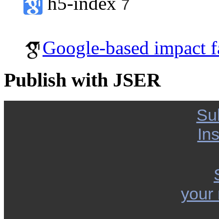
h5-index
7
Google-based impact f
Publish with JSER
Su
Ins
your