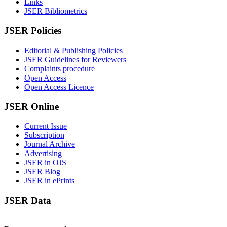
Links
JSER Bibliometrics
JSER Policies
Editorial & Publishing Policies
JSER Guidelines for Reviewers
Complaints procedure
Open Access
Open Access Licence
JSER Online
Current Issue
Subscription
Journal Archive
Advertising
JSER in OJS
JSER Blog
JSER in ePrints
JSER Data