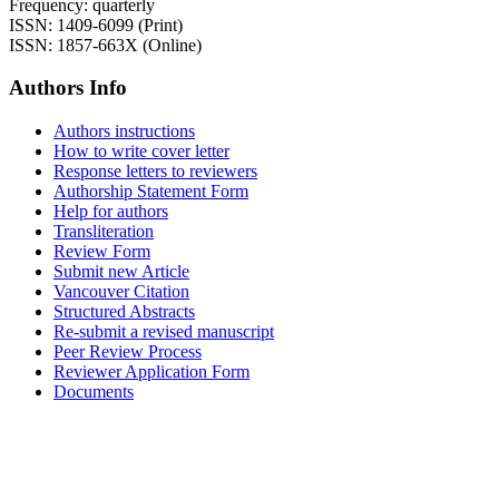
Frequency: quarterly
ISSN: 1409-6099 (Print)
ISSN: 1857-663X (Online)
Authors Info
Authors instructions
How to write cover letter
Response letters to reviewers
Authorship Statement Form
Help for authors
Transliteration
Review Form
Submit new Article
Vancouver Citation
Structured Abstracts
Re-submit a revised manuscript
Peer Review Process
Reviewer Application Form
Documents