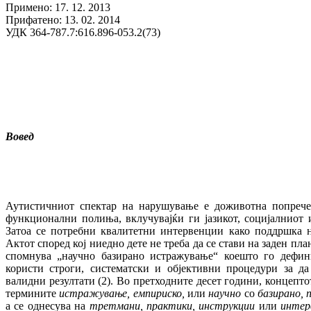
Примено: 17. 12. 2013
Прифатено: 13. 02. 2014
УДК 364-787.7:616.896-053.2(73)
Вовед
Аутистичниот спектар на нарушување е доживотна попрече
функционални полиња, вклучувајќи ги јазикот, социјалниот и
Затоа се потребни квалитетни интервенции како поддршка н
Актот според кој ниедно дете не треба да се стави на заден пла
спомнува „научно базирано истражување“ коешто го дефи
користи строги, систематски и објективни процедури за да
валидни резултати (2). Во претходните десет години, концепт
термините
истражување, емпириско,
или
научно
со
базирано,
а се однесува на
третмани, практики, инструкции
или
интер