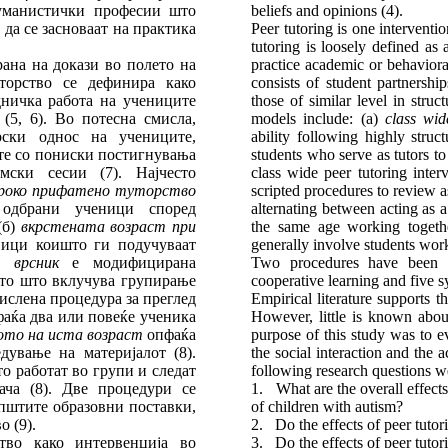
хуманистички професии што
beliefs and opinions (4).
 да се засноваат на практика
Peer tutoring is one interventi
tutoring is loosely defined as
ана на докази во полето на
practice academic or behavioral
уторство се дефинира како
consists of student partnershi
дничка работа на учениците
those of similar level in stru
5, 6). Во потесна смисла,
models include: (a)
class wid
рски однос на учениците,
ability following highly struc
те со пониски постигнувања
students who serve as tutors t
ски сесии (7). Најчесто
class wide peer tutoring inter
роко прифатено туторство
scripted procedures to review 
 одбрани ученици според
alternating between acting as a
(б)
вкрстената возраст при
the same age working togethe
ници коишто ги подучуваат
generally involve students work
 врсник
е модифицирана
Two procedures have been id
ето што вклучува групирање
cooperative learning and five sy
ислена процедура за преглед
Empirical literature supports t
аќа два или повеќе ученика
However, little is known abou
то на иста возраст
опфаќа
purpose of this study was to e
дување на материјалот (8).
the social interaction and the
о работат во групи и следат
following research questions w
ача (8). Две процедури се
1. What are the overall effects
пштите образовни поставки,
of children with autism?
 (9).
2. Do the effects of peer tutori
тво како интервенција во
3. Do the effects of peer tutori