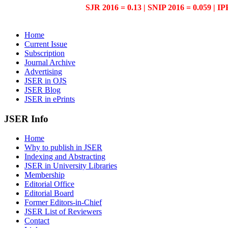
SJR 2016 = 0.13 | SNIP 2016 = 0.059 | IP
Home
Current Issue
Subscription
Journal Archive
Advertising
JSER in OJS
JSER Blog
JSER in ePrints
JSER Info
Home
Why to publish in JSER
Indexing and Abstracting
JSER in University Libraries
Membership
Editorial Office
Editorial Board
Former Editors-in-Chief
JSER List of Reviewers
Contact