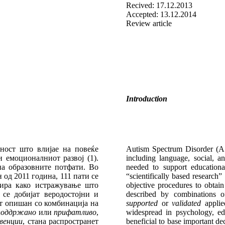
Recived: 17.12.2013
Accepted: 13.12.2014
Review article
Introduction
ност што влијае на повеќе
Autism Spectrum Disorder (ASD)
 емоционалниот развој (1).
including language, social, a
а образовните потфати. Во
needed to support educatio
н од 2011 година, 111 пати се
“scientifically based research” 
нира како истражување што
objective procedures to obtain
 се добијат веродостојни и
described by combinations 
от опишан со комбинација на
supported
or
validated
appli
 поддржано
или
прифатливо
,
widespread in psychology, ed
венции
, стана распространет
beneficial to base important de