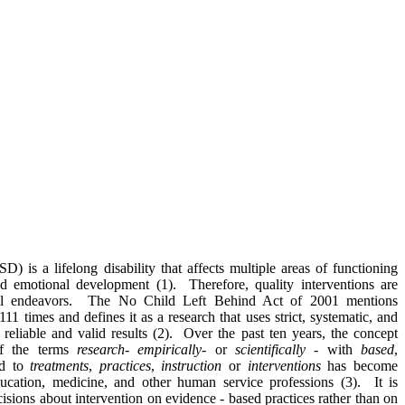
 is a lifelong disability that affects multiple areas of functioning
nd emotional development (1). Therefore, quality interventions are
nal endeavors. The No Child Left Behind Act of 2001 mentions
111 times and defines it as a research that uses strict, systematic, and
 reliable and valid results (2). Over the past ten years, the concept
of the terms
research
-
empirically
- or
scientifically
- with
based
,
ed to
treatments
,
practices
,
instruction
or
interventions
has become
ucation, medicine, and other human service professions (3). It is
cisions about intervention on evidence - based practices rather than on