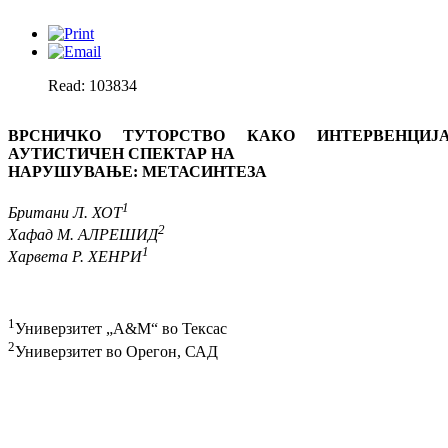
Read: 103834
ВРСНИЧКО ТУТОРСТВО КАКО
ИНТЕРВЕНЦИ
АУТИСТИЧЕН СПЕКТАР НА
НАРУШУВАЊЕ: МЕТАСИНТЕЗА
1
Британи Л. ХОТ
2
Хафад М. АЛРЕШИД
1
Харвета Р. ХЕНРИ
1
Универзитет „A&M“ во Тексас
2
Универзитет во Орегон, САД