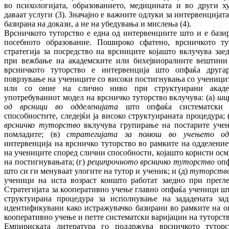
во психологијата, образованието, медицината и во други 
даваат услуги (3). Значајно е важните одлуки за интервенцијата
базирана на докази, а не на убедувања и мислења (4).
Врсничкото туторство е една од интервенциите што и е базир
посебното образование. Пошироко сфатено, врсничкото т
стратегија за посредство на врсниците којашто вклучува зае
при вежбање на академските или бихејвиоралните вештини (
врсничкото туторство е интервенција што опфаќа друга
поврзување на учениците со високи постигнувања со ученици
или со оние на слично ниво при структуирани академ
употребуваниот модел на врсничко туторство вклучува: (а)
ши
од врсници во одделенијата
што опфаќа систематски
способностите, следејќи ја високо структуираната процедура; 
врсничко туторство
вклучува групирање на постарите уче
помладите; (в)
стратегијата за помош во учењето од
интервенција на врсничко туторство во рамките на одделени
на учениците според слични способности, којашто користи осм
на постигнувањата; (г)
реципрочното врсничко туторство
опф
што си ги менуваат улогите на тутор и ученик; и (д)
туторство
ученици на иста возраст коишто работат заедно при прегле
Стратегијата за кооперативно учење главно опфаќа ученици шт
структуирана процедура за исполнување на зададената зад
идентификувани како истражувачко базирани во рамките на о
кооперативно учење и петте систематски варијации на туторство
Емпириската литература го поддржува врсничкото туторс