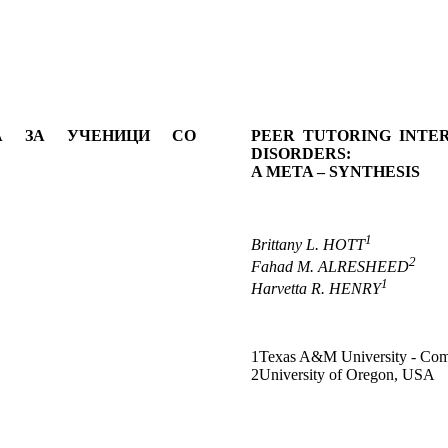
ЈА ЗА УЧЕНИЦИ СО
PEER TUTORING INTE
DISORDERS:
A META – SYNTHESIS
1
Brittany L. HOTT
2
Fahad M. ALRESHEED
1
Harvetta R. HENRY
1Texas A&M University - Co
2University of Oregon, USA