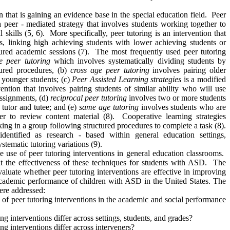
on that is gaining an evidence base in the special education field. Peer
 a peer - mediated strategy that involves students working together to
 skills (5, 6). More specifically, peer tutoring is an intervention that
ps, linking high achieving students with lower achieving students or
ctured academic sessions (7). The most frequently used peer tutoring
e peer tutoring
which involves systematically dividing students by
tured procedures, (b)
cross age peer tutoring
involves pairing older
o younger students; (c)
Peer Assisted Learning strategies
is a modified
vention that involves pairing students of similar ability who will use
assignments, (d)
reciprocal peer tutoring
involves two or more students
 tutor and tutee; and (e)
same age tutoring
involves students who are
r to review content material (8). Cooperative learning strategies
ing in a group following structured procedures to complete a task (8).
entified as research - based within general education settings,
stematic tutoring variations (9).
he use of peer tutoring interventions in general education classrooms.
t the effectiveness of these techniques for students with ASD. The
valuate whether peer tutoring interventions are effective in improving
 academic performance of children with ASD in the United States. The
ere addressed:
 of peer tutoring interventions in the academic and social performance
ng interventions differ across settings, students, and grades?
ng interventions differ across interveners?