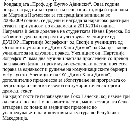
Фондацијата „Проф. д-р Љупчо Ајдински“. Оваа година,
покрај наградата за студент на генерацијата, која ѝ припадна
на Мартина Наумовска за генерацијата запишана во
2008/2009 година, се додели и награда за највисоко рангиран
студент при уписот во академската 2013/2014 година.
Наградата ѝ беше доделена на студентката Ивана Брческа.
Во
забавниот дел од програмата учествуваа учениците од
ДУЦОР „Партенија Зографски“ од Скопје и учениците од
Основното училиште „Димо Хаџи Димов“ од Скопје – модел
училиште за инклузивна пракса. Учениците од „Партенија
Зографски“ имаа два музички настапа проследени со превод
на знаковен јазик, а преку музичко-сценски настап пренесоа
порака за еднаквост и рушење на комуникациските бариери
меѓу луѓето. Учениците од ОУ „Димо Хаџи Димов“,
дополнително придонесоа за збогатување на програмата со
рецитација и сценска изведба на хумористичен авторски
драмски текст.
На крајот гостите ги забавуваше Ѓоко Танески, кој изведе три
од своите песни. По неговиот настап, манифестацијата беше
затворена сo повик за заеднички придонес во
унапредувањето на инклузивната култура во Република
Македонија.