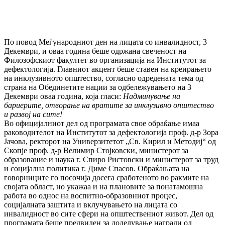
По повод Mеѓународниот ден на лицата со инвалидност, 3
Декември, и оваа година беше одржана свеченост на
Филозофскиот факултет во организација на Институтот за
дефектологија. Главниот акцент беше ставен на креирањето
на инклузивното општество, согласно одредената тема од
страна на Обединетите нации за одбележувањето на 3
Декември оваа година, која гласи:
Надминување на
бариерите, отворање на вратите за инклузивно општество
и развој на сите!
Во официјалниот дел од програмата свое обраќање имаа
раководителот на Институтот за дефектологија проф. д-р Зора
Јачова, ректорот на Универзитетот „Св. Кирил и Методиј“ од
Скопје проф. д-р Велимир Стојковски, министерот за
образование и наука г. Спиро Ристовски и министерот за труд
и социјална политика г. Диме Спасов. Обраќањата на
говорниците го посочија досега сработеното во ракмите на
својата област, но укажаа и на плановите за понатамошна
работа во однос на воспитно-образовниот процес,
социјалната заштита и вклучувањето на лицата со
инвалидност во сите сфери на општествениот живот. Дел од
програмата беше предвиден за доделување награди од