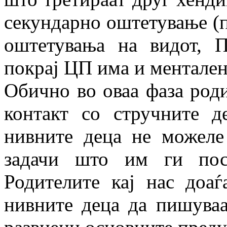
секундарно оштетување (п
оштетувања на видот, 
покрај ЦП има и ментален
Обично во оваа фаза роди
контакт со стручните д
нивните деца не можеле
задачи што им ги пос
Родителите кај нас доа
нивните деца да пишуваат