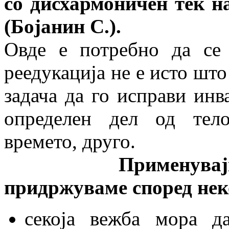
со дисхармоничен тек н
(Бојанин С.).
Овде е потребно да се 
реедукација не е исто што
задача да го исправи инв
определен дел од тело
времето, друго.
Применувајќи ги о
придржуваме според нек
секоја вежба мора д