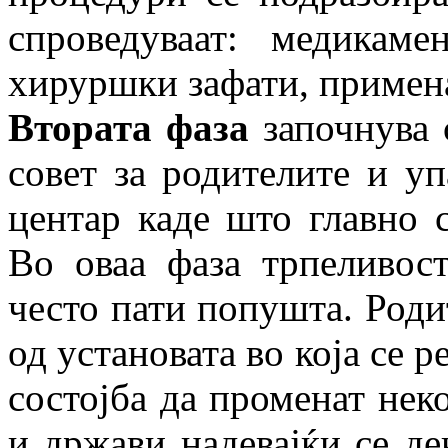
спроведуваат: медикамен
хируршки зафати, примена
Втората фаза
започнува 
совет за родителите и у
центар каде што главно с
Во оваа фаза трпеливос
често пати попушта. Роди
од установата во која се р
состојба да променат нек
и држави надевајќи се дек