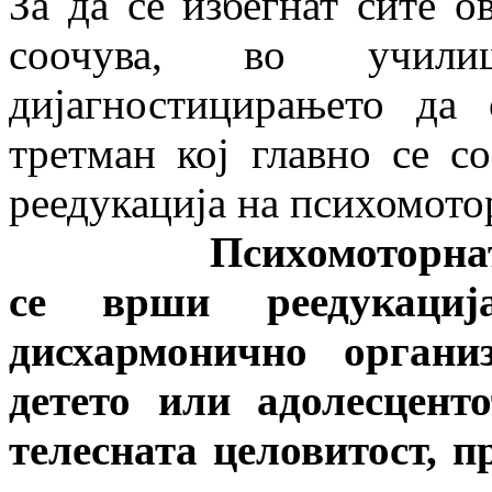
За да се избегнат сите о
соочува, во учил
дијагностицирањето да
третман кој главно се с
реедукација на психомото
Психомоторната рее
се врши реедукаци
дисхармонично органи
детето или адолесцент
телесната целовитост, п