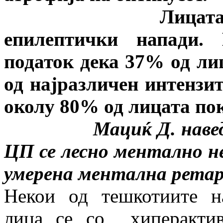
Лицата со ЦП ч
епилептички напади. 
податок дека 37% од ли
од најразличен интензит
околу 80% од лицата по
Мациќ Д. наведува д
ЦП се лесно ментално не
умерена ментална ретар
Некои од тешкотиите н
лица се со хиперактив