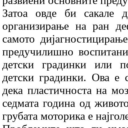
развиени основните преду
Затоа овде би сакале д
организирање на ран д
самото дијагностицирањ
предучилишно воспитани
детски градинки или п
детски градинки. Ова е 
дека пластичноста на моз
седмата година од живото
грубата моторика е најгол