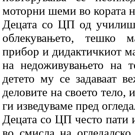
моторни шеми во кората н
Децата со ЦП од училиш
облекувањето, тешко 
прибор и дидактичкиот мат
на недоживувањето на те
детето му се задаваат в
деловите на своето тело, 
ги изведуваме пред огледа
Децата со ЦП често пати
во смисла на огледалско