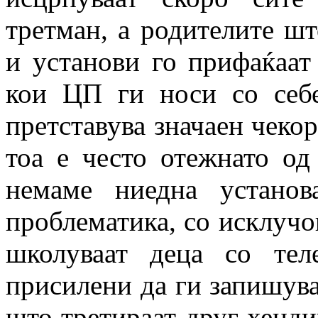
третман, а родителите ш
и установи го прифаќаат
кои ЦП ги носи со себ
претставува значаен чекор
тоа е често отежнато од
немаме ниедна установ
проблематика, со исклучо
школуваат деца со тел
присилени да ги запишува
што третираат друг хендик