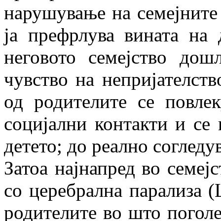
нарушување на семејните
ја префрлува вината на 
неговото семејство дошл
чувство на непријателств
од родителите се повлек
социјални контакти и се 
детето; до реално согледув
Затоа најнапред во семејс
со церебрална парализа (
родителите во што поголе