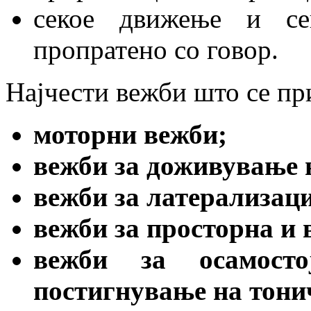
секое движење и се
пропратено со говор.
Најчести вежби што се при
моторни вежби;
вежби за доживување н
вежби за латерализаци
вежби за просторна и 
вежби за осамост
постигнување на тони