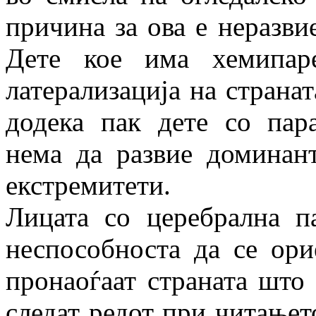
причина за ова е неразвие
Дете кое има хемипар
латерализација на странат
додека пак дете со пара
нема да развие доминант
екстремитети.
Лицата со церебрална п
неспособноста да се ори
пронаоѓаат страната што 
следат редот при читањет