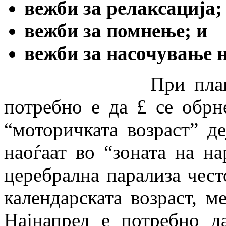
вежби за релаксација;
вежби за помнење; и
вежби за насочување 
При планирањето
потребно е да £ се обрн
“моторичката возраст” д
наоѓаат во “зоната на на
церебрална парализа чест
календарската возраст, м
Најнапред е потребно д