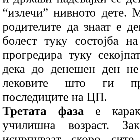
“излечи” нивното дете. 
родителите да знаат е де
болест туку состојба н
прогредира туку секојпа
дека до денешен ден не
лековите што ги пр
последиците на ЦП.
Третата фаза
е каракт
училишна возраст. За
исцрпуваат скоро сит