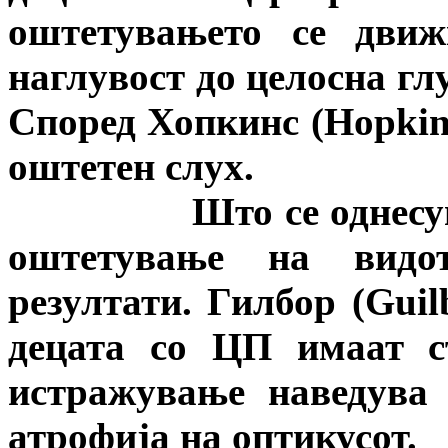
оштетувањето се движ
наглувост до целосна глу
Според Хопкинс (
Hopkin
оштетен слух.
Што се однесува до
оштетување на видо
резултати. Гилбор (
Guil
децата со ЦП имаат с
истражување наведува
атрофија на оптикусот.