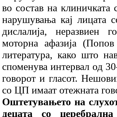
во состав на клиничката 
нарушувања кај лицата с
дислалија, неразвиен г
моторна афазија (Попов
литература, како што н
споменува интервал од 30
говорот и гласот. Нешови
со ЦП имаат отежната гов
Оштетувањето на слухот 
децата со церебрална