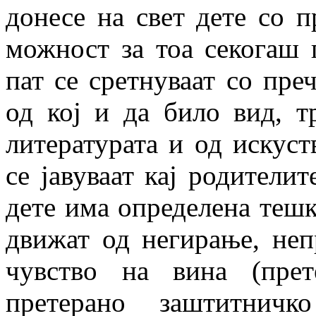
донесе на свет дете со п
можност за тоа секогаш 
пат се сретнуваат со преч
од кој и да било вид, т
литературата и од искуст
се јавуваат кај родителит
дете има определена тешко
движат од негирање, неп
чувство на вина (прет
претерано заштитничк