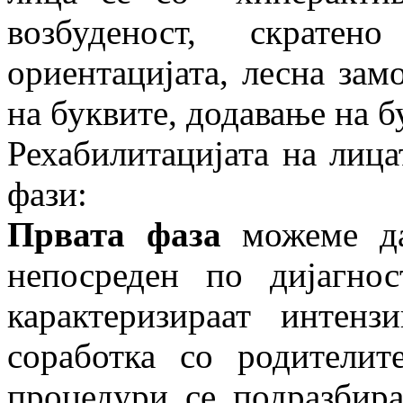
возбуденост, скрате
ориентацијата, лесна зам
на буквите, додавање на б
Рехабилитацијата на лица
фази:
Првата фаза
можеме да
непосреден по дијагно
карактеризираат интен
соработка со родителит
процедури се подразбира