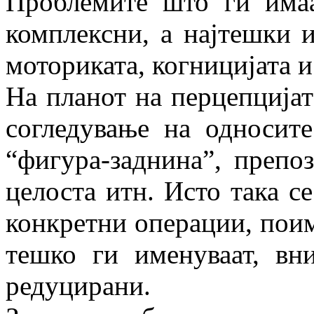
Проблемите што ги има
комплексни, а најтешки и
моториката, когницијата и
На планот на перцепцијат
согледување на односите
“фигура-заднина”, препо
целоста итн. Исто така с
конкретни операции, поим 
тешко ги именуваат, вн
редуцирани.