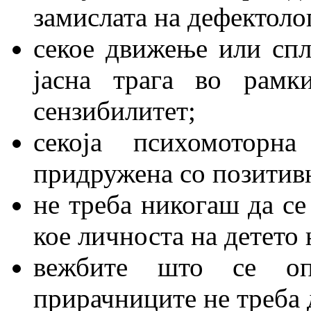
замислата на дефектоло
секое движење или спл
јасна трага во рамк
сензибилитет;
секоја психомоторн
придружена со позитивн
не треба никогаш да се
кое личноста на детето 
вежбите што се оп
прирачниците не треба д