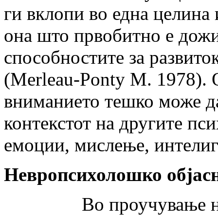
ги вклопи во една целина 
она што првобитно е дожи
способностите за развиток
(Merleau-Ponty M. 1978). 
вниманието тешко може да
контекстот на другите пс
емоции, мислење, интелиге
Невропсихолошко објас
Во проучување на пр