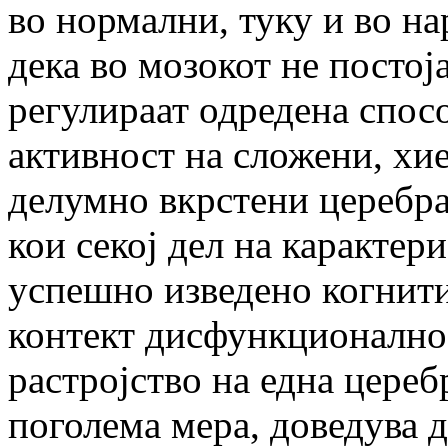
во нормални, туку и во н
дека во мозокот не постој
регулираат одредена спосо
активност на сложени, хи
делумно вкрстени церебр
кои секој дел на карактер
успешно изведено когнит
контект дисфункционално
растројство на една цереб
поголема мера, доведува д