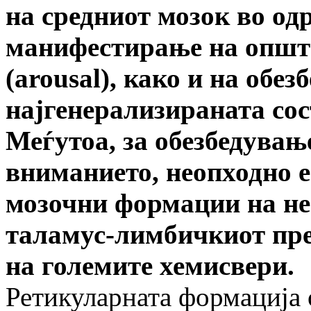
на средниот мозок во од
манифестирање на општа
(arousal),
како и на обез
најгенерализираната сос
Меѓутоа, за обезбедувањ
вниманието, неопходно 
мозочни формации на не
таламус-лимбичкиот пре
на големите хемисвери.
Ретикуларната формација 