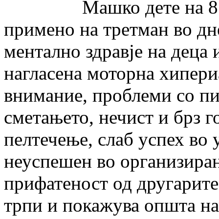
Машко дете на 8 годи
примено на третман во дн
ментално здравје на деца 
нагласена моторна хипери
внимание, проблеми со п
сметањето, нечист и брз г
пелтечење, слаб успех во
неуспешен во организиран
прифатеност од другарит
трпи и покажува општа на