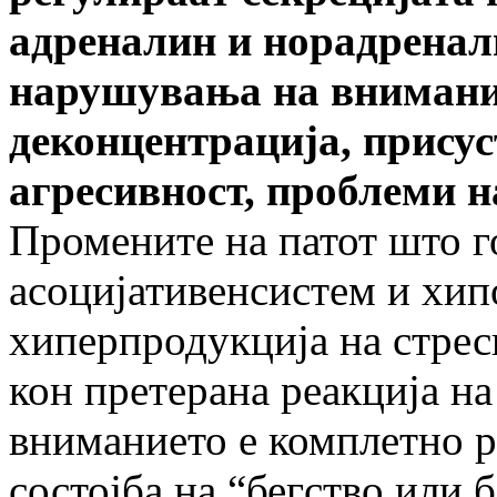
адреналин и норадренали
нарушувања на внимание
деконцентрација, присус
агресивност, проблеми н
Промените на патот што г
асоцијативенсистем и хип
хиперпродукција на стре
кон претерана реакција на
вниманието е комплетно ра
состојба на “бегство или б