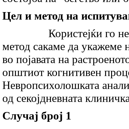
Цел и метод на испитув
Користејќи го невро
метод сакаме да укажеме 
во појавата на растроенот
општиот когнитивен проце
Невропсихолошката анализ
од секојдневната клиничка
Случај број 1