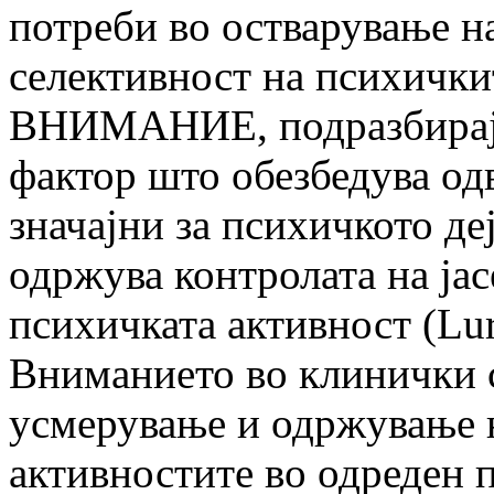
потреби во остварување на
селективност на психички
ВНИМАНИЕ, подразбирајќ
фактор што обезбедува од
значајни за психичкото де
одржува контролата на јас
психичката активност (Luri
Вниманието во клинички с
усмерување и одржување н
активностите во одреден п