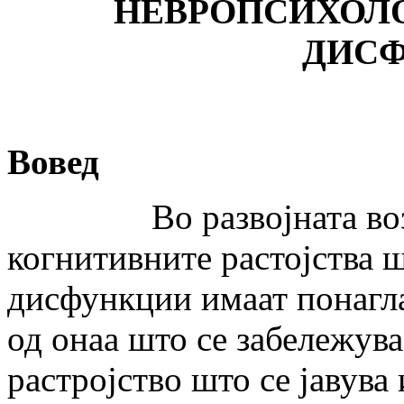
НЕВРОПСИХОЛ
ДИСФ
Вовед
Во развојната возрас
когнитивните растојства ш
дисфункции имаат понагл
од онаа што се забележува
растројство што се јавува