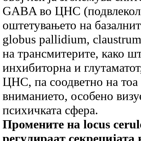
GABA во ЦНС (подвлекол Д
оштетувањето на базалните
globus pallidium, claustru
на трансмитерите, како шт
инхибиторна и глутаматот,
ЦНС, па соодветно на тоа 
вниманието, особено визу
психичката сфера.
Промените на
locus cerul
регулираат секрецијата 