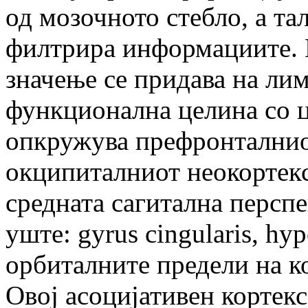
од мозочното стебло, а та
филтрира информациите. 
значење се придава на ли
функционална целина со ц
опкружува префронталнио
окципиталниот неокортекс,
средната сагитална перспек
уште: gyrus cingularis, hy
орбиталните предели на к
Овој асоцијативен кортек