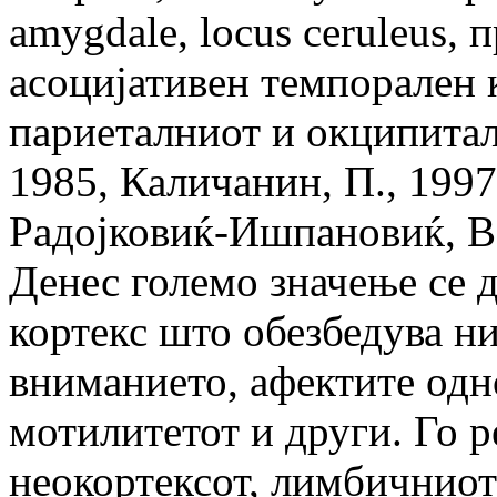
amygdale, locus ceruleus,
асоцијативен темпорален к
париеталниот и окципитал
1985, Каличанин, П., 1997,
Радојковиќ-Ишпановиќ, В.
Денес големо значење се 
кортекс што обезбедува н
вниманието, афектите одн
мотилитетот и други. Го р
неокортексот, лимбичниот 