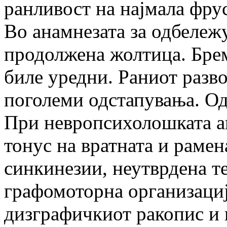
ранливост на најмала фру
Во анамнезата за одбележ
продолжена жолтица. Брем
биле уредни. Раниот разво
поголеми одстапувања. Од
При невропсихолошката ан
тонус на вратната и рамен
синкинезии, неутврдена т
графомоторна организација
дизграфичкиот ракопис и 