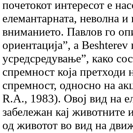
почетокот интересот е на
елемантарната, неволна и
вниманието. Павлов го оп
ориентација”, а Beshterev
усредсредување”, како со
спремност која претходи 
спремност, односно на акц
R.A., 1983). Овој вид на 
забележан кај животните и
од животот во вид на движ