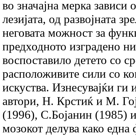
во значајна мерка зависи 
лезијата, од развојната зр
неговата можност за функ
предходното изградено ни
воспоставило детето со ср
расположивите сили со ко
искуства. Изнесувајќи ги 
автори, Н. Крстиќ и М. Го
(1996), С.Бојанин (1985) 
мозокот делува како една