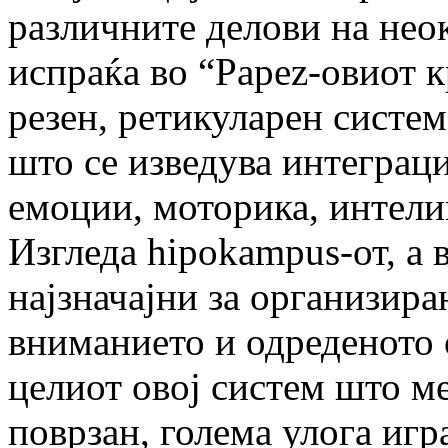
различните делови на нео
испраќа во “Papez-овиот к
резен, ретикуларен систем,
што се изведува интеграц
емоции, моторика, интели
Изгледа hipokampus-от, а в
најзначајни за организира
вниманието и одреденото 
целиот овој систем што м
поврзан, голема улога игр