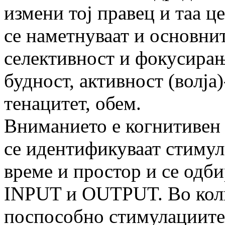
измени тој правец и таа це
се наметнуваат и основни
селективност и фокусирање
будност, активност (волја
тенацитет, обем.
Вниманието е когнитивен 
се идентификуваат стимул
време и простор и се одби
INPUT и OUTPUT. Во колк
поспособно стимулациите 