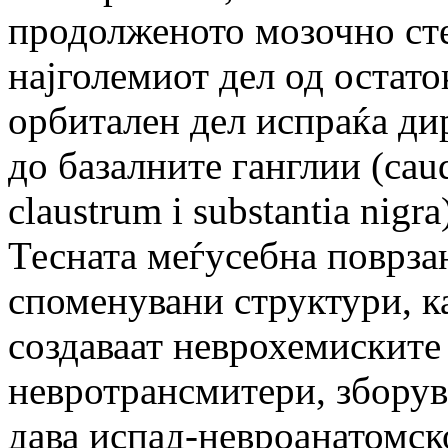
продолженото мозочно стеб
најголемиот дел од остато
орбитален дел испраќа д
до базалните ганглии (caud
claustrum i substantia nigra
Тесната меѓусебна поврзан
споменувани структури, ка
создаваат неврохемиските
невротрансмитери, зборув
дава испад-невроанатомск