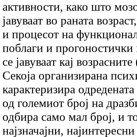
активности, како што моз
јавуваат во раната возрас
и процесот на функционал
поблаги и прогоностички 
се јавуваат кај возрасните 
Секоја организирана психи
карактеризира одредената 
од големиот број на дразб
одбира само мал број, и то
најзначајни, најинтересни