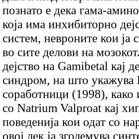
познато е дека гама-амин
која има инхибиторно деј
систем, невроните кои ја 
во сите делови на мозокот
дејство на Gamibetal кај 
синдром, на што укажува 
соработници (1998), како
со Natrium Valproat кај х
поведенија кои одат со н
овој лек ја зголемува син