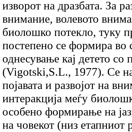
изворот на дразбата. За р
внимание, волевото внима
биолошко потекло, туку пр
постепено се формира во 
однесување кај детето со
(Vigotski,S.L., 1977). Се 
појавата и развојот на вн
интеракција меѓу биолошк
особено формирање на јаз
на човекот (низ етапниот 