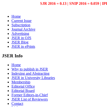
SJR 2016 = 0.13 | SNIP 2016 = 0.059 | IP
Home
Current Issue
Subscription
Journal Archive
Advertising
JSER in OJS
JSER Blog
JSER in ePrints
JSER Info
Home
Why to publish in JSER
Indexing and Abstracting
JSER in University Libraries
Membership
Editorial Office
Editorial Board
Former Editors-in-Chief
JSER List of Reviewers
Contact