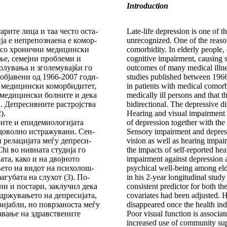
Introduction
рите лица и таа често ос­та­
Late-life
depression is one of t
а е непрепознаена е ко­мор­
unrecognized. One of the reason
 со хронични ме­ди­цин­ски
comorbidity. In elderly people,
ње, семејни проблеми и
cognitive impairment, causing su
увања и зго­ле­му­вај­ќи го
outcomes of many medical illnes
бјавени од 1966-2007 го­ди­
studies published between 19
 медицински ко­мор­би­дитет,
in patients with medical comor
медицински бол­ни­те и дека
medically ill persons and that 
 Де­пре­сив­ни­те растројства
bidirectional. The depressive d
).
Hearing and visual impairment 
арите и епидемиологијата
of depression together with the 
недоволно истражувани. Сен­
Sensory impairment and depres
 релацијата меѓу де­пре­си­
vision as well as hearing impa
Chi во нивната студија го
the impacts of self-reported hea
та, како и на двој­но­то
impairment against depression a
ето на видот на пси­хо­лош­
psychical well-being among eld
агубата на слухот (3). По­
in his 2-year longitudinal stud
ни и постари, заклучил де­ка
consistent predictor for both th
држувањето на де­пре­си­јата,
covariates had been adjusted. 
ријабли, но по­вр­заноста меѓу
disappeared once the health ind
давање на здрав­ствените
Poor visual function is associat
increased use of community supp