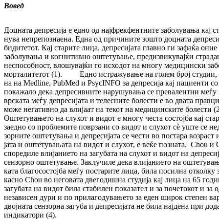
Вовед
Доцната депресија е едно од најфрекфентните за­болувања кај ста
ну­ва непрепознаена. Една од причините зош­то доцната депресиј
бидитетот. Кај старите лица, депресијата глав­но ги зафаќа оние
заболувања и когнитивно оштетување, пре­дизвикувајќи страда
неспособност, влошувајќи го исходот на мно­гу медицински забол
морталитетот (1). Едно истражување на голем број студии, о
на на Medline, PubMed и PsycINFO за де­пре­сија кај пациенти со
покажало дека депресивните на­ру­шу­ва­ња се превалентни меѓу 
врската меѓу депресијата и те­лес­ните болести е во двата правци.
може негативно да влијаат на текот на медицинските болести (2
Ош­те­тувањето на слухот и видот е многу чес­та состојба кај ст
заед­но со проблемите поврзани со видот и слу­хот сè уште се 
зорните оштетувања и депресијата се чес­ти во постара возраст и
јата и оштетувањата на видот и слухот, е веќе позната. Chou и 
споредиле влијанието на загубата на слу­хот и видот на депресија
сензорно оштетување. Заклучиле дека вли­ја­нието на оштетувањ
ката благосостојба меѓу постарите лица, била посилна отколку з
касно Chou во неговата двегодишна сту­ди­ја кај лица на 65 годи
загубата на видот била стабилен по­ка­за­тел и за почетокот и за о
независен дури и по при­ла­го­ду­ва­ње­то за еден широк степен ва
двојната сензорна загуба и де­пре­сијата не била најдена при до
индикатори (4).