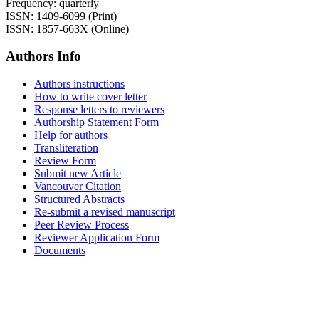
Frequency: quarterly
ISSN: 1409-6099 (Print)
ISSN: 1857-663X (Online)
Authors Info
Authors instructions
How to write cover letter
Response letters to reviewers
Authorship Statement Form
Help for authors
Transliteration
Review Form
Submit new Article
Vancouver Citation
Structured Abstracts
Re-submit a revised manuscript
Peer Review Process
Reviewer Application Form
Documents