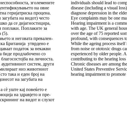
способноста, зго­ле­ме­ни­те
individuals should lead to comp
 Идентификувањето на овие
disease (including a visual loss
а геријатриска про­це­на.
diagnose depression in the elde
 загубата на видот) чес­то
Eye complaints may be one mani
о да се ди­ја­гнос­ти­ци­ра,
Hearing impairment is a common
поплаки. По­пла­ки­те за
with age. The UK general hou
 (5).
over the age of 75 reported som
њето и неговата пре­ва­лен­
profound, with consequences to 
ка Британија ут­вр­де­но е
While the ageing process itself 
аваат податок за не­как­ви
from noise or ototoxic drugs ca
биде про­дла­бо­че­но со
experienced by older people. A
благосостојба на лич­носта.
contributing to the hearing loss
 аудитивниот сис­тем, други
Chronic diseases are among th
кумилираат низ животниот
United States Preventive Servi
сто така и ед­ен број на
hearing impairment to promote 
несот на за­гу­ба­та на
а сè уште кај повеќето е
моција на здравјето и пре­
и скрининг на видот и слу­хот