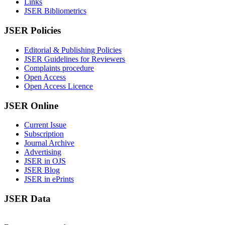
Links
JSER Bibliometrics
JSER Policies
Editorial & Publishing Policies
JSER Guidelines for Reviewers
Complaints procedure
Open Access
Open Access Licence
JSER Online
Current Issue
Subscription
Journal Archive
Advertising
JSER in OJS
JSER Blog
JSER in ePrints
JSER Data