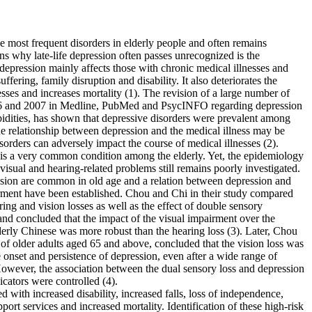
he most frequent disorders in elderly people and often remains
s why late-life depression often passes unrecognized is the
 depression mainly affects those with chronic medical illnesses and
ffering, family disruption and disability. It also deteriorates the
ses and increases mortality (1). The revision of a large number of
66 and 2007 in Medline, PubMed and PsycINFO regarding depression
bidities, has shown that depressive disorders were prevalent among
the relationship between depression and the medical illness may be
isorders can adversely impact the course of medical illnesses (2).
is a very common condition among the elderly. Yet, the epidemiology
visual and hearing-related problems still remains poorly investigated.
sion are common in old age and a relation between depression and
irment have been established. Chou and Chi in their study compared
ring and vision losses as well as the effect of double sensory
nd concluded that the impact of the visual impairment over the
erly Chinese was more robust than the hearing loss (3). Later, Chou
y of older adults aged 65 and above, concluded that the vision loss was
e onset and persistence of depression, even after a wide range of
However, the association between the dual sensory loss and depression
icators were controlled (4).
ed with increased disability, increased falls, loss of independence,
ort services and increased mortality. Identification of these high-risk