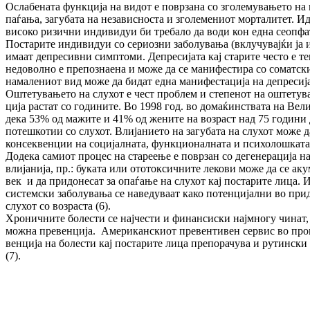
Ослабената функција на видот е поврзана со зго­ле­мувањето на не
паѓања, загубата на независноста и зго­ле­ме­ни­от морталитет.
високо ризични индивидуи би требало да води кон една сеопфатн
Постарите индивидуи со сериозни за­бо­лу­ва­ња (вклучувајќи ја и
имаат депресивни симптоми. Де­пре­си­ја­та кај старите често е тешк
недоволно е препознаена и може да се манифестира со соматски 
намалениот вид може да бидат една ма­ни­фестација на депресија
Оштетувањето на слухот е чест проблем и сте­пе­нот на оштетува
ци­ја растат со годините. Во 1998 год. во до­ма­ќинствата на Вели
дека 53% од мажите и 41% од жените на воз­раст над 75 години д
потешкотии со слухот. Влијанието на за­г­убата на слухот може да 
консеквенции на социјалната, функ­цио­нал­ната и психолошката 
Додека самиот процес на стареење е поврзан со дегенерација на
влијанија, пр.: буката или ото­то­ксичните лекови може да се а
век и да придонесат за опа­ѓа­ње на слухот кај постарите лица. И
системски заболувања се на­ве­ду­ва­ат како потенцијални во придо
слухот со возраста (6).
Хроничните болести се најчести и фи­нан­сис­ки најмногу чинат, 
мож­на превенција. Американскиот пре­вен­ти­вен сервис во про
вен­ци­ја на болести кај постарите лица пре­по­ра­чу­ва и рутинск
(7).