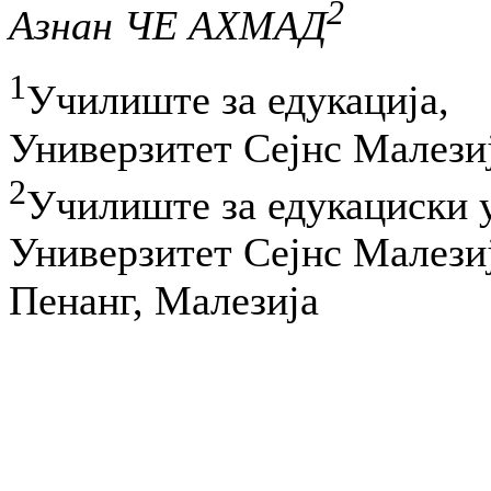
2
Азнан ЧЕ АХМАД
1
Училиште за едукација,
Универзитет Сејнс Малези
2
Училиште за едукациски 
Универзитет Сејнс Малези
Пенанг, Малезија