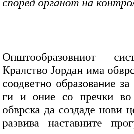
според органот на контрол
Општообразовниот си
Кралство Јордан има обврс
соодветно образование за 
ги и оние со пречки во 
обврска да создаде нови ц
развива наставните про