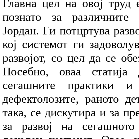
Главна цел на овој труд 
познато за различните 
Јордан. Ги потцртува разв
кој системот ги задоволу
развојот, со цел да се обе
Посебно, оваа статија 
сегашните практики и
дефектолозите, раното де
така, се дискутира и за п
за развој на сегашното