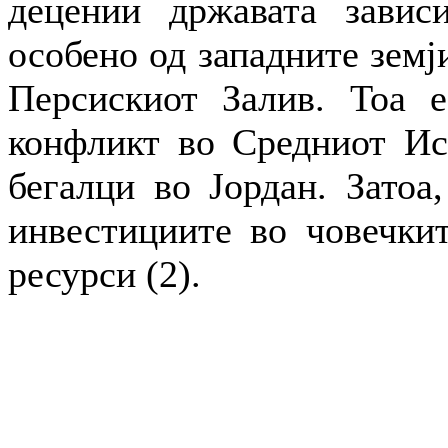
децении државата завис
особено од западните земј
Персискиот Залив. Тоа е
конфликт во Средниот Ист
бегалци во Јордан. Затоа,
инвестициите во човечкит
ресурси (2).