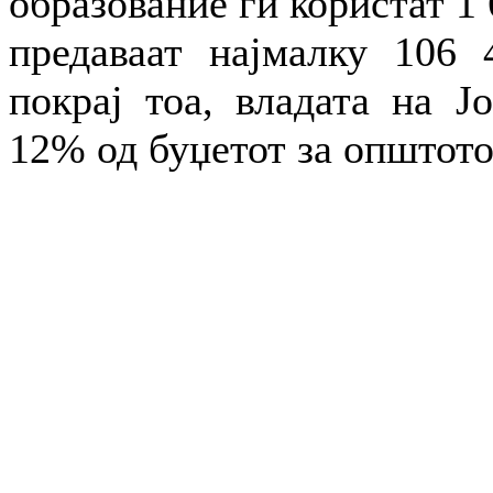
образование ги користат 1 
предаваат најмалку 106 
покрај тоа, владата на Ј
12% од буџетот за општото