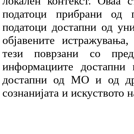
локален контекст. Оваа с
податоци прибрани од п
податоци достапни од уни
објавените истражувања,
тези поврзани со пре
информациите достапни н
достапни од МО и од др
сознанијата и искуството н