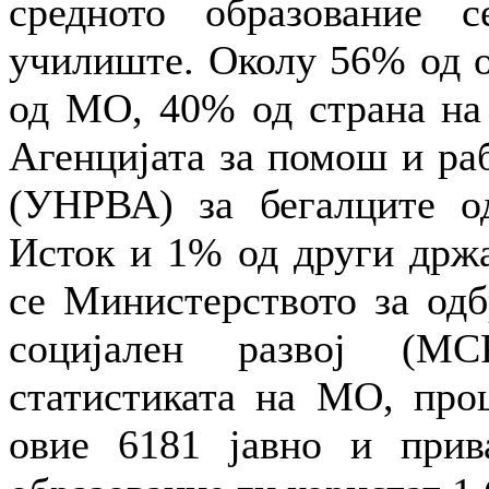
средното образование 
училиште. Околу 56% од о
од МО, 40% од страна на 
Агенцијата за помош и ра
(УНРВА) за бегалците о
Исток и 1% од други држа
се Министерството за одб
социјален развој (МС
статистиката на МО, проц
овие 6181 јавно и прив