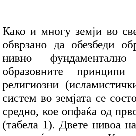
Како и многу земји во све
обврзано да обезбеди обр
нивно фундаментално
образовните принципи
религиозни (исламистичк
систем во земјата се сост
средно, кое опфаќа од прв
(табела 1). Двете нивоа н