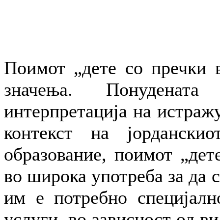
Поимот „дете со пречки в
значења. Понуденат
интерпретација на истражу
контекст на јорданскио
образование, поимот „дете
во широка употреба за да 
им е потребно специјалн
услуги, во зависност од ви