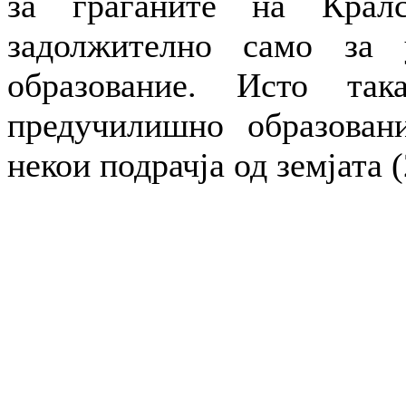
за граѓаните на Кралс
задолжително само за 
образование. Исто так
предучилишно образован
некои подрачја од земјата (