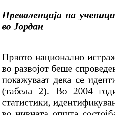
Преваленција на ученици
во Јордан
Првото национално истраж
во развојот беше спроведе
покажуваат дека се идент
(табела 2). Во 2004 год
статистики, идентификуван
во нивната општа состојба