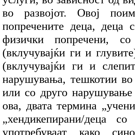
во развојот. Овој пои
попречените деца, деца 
физички попречени, со
(вклучувајќи ги и глувите
(вклучувајќи ги и слепит
нарушувања, тешкотии во 
или со друго нарушување 
ова, двата термина „учен
„хендикепирани/деца со
употребуваат како син