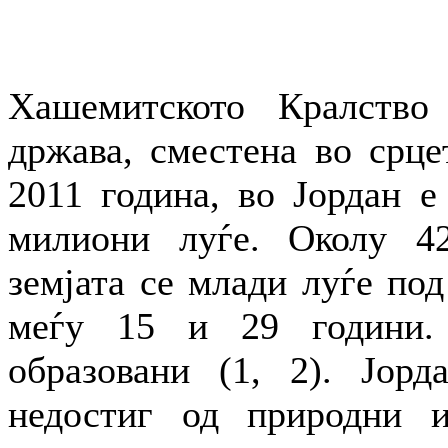
Хашемитското Кралство 
држава, сместена во срце
2011 година, во Јордан е
милиони луѓе. Околу 42
земјата се млади луѓе под
меѓу 15 и 29 години.
образовани (1, 2). Јорд
недостиг од природни и