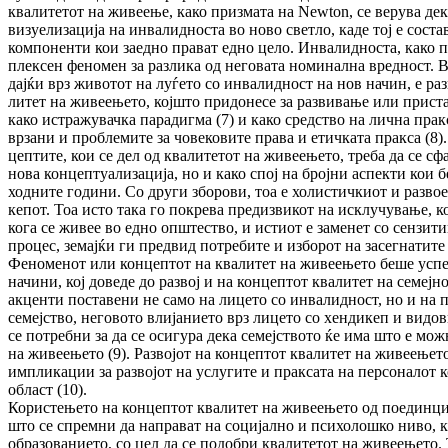
квалитетот на жи­вее­ње, како призмата на Newton, се верува д
визуелизација на ин­валидноста во ново светло, каде тој е сос­та
компоненти кои заедно пра­ват едно цело. Инвалидноста, како по­ј
плексен феномен за разлика од не­говата но­ми­нална вредност. Во
дај­ќи врз животот на луѓето со ин­ва­лидност на нов на­чин, е р
литет на жи­вее­ње­то, којшто придонесе за раз­вивање или прис­та
како ис­тра­жу­вач­ка парадигма (7) и како сред­ство на лична прак­
врзани и проблемите за човековите права и етич­ката пракса (8)
цеп­ти­те, кои се дел од ква­ли­тетот на живеењето, тре­ба да се с
нова кон­цептуализација, но и како спој на бројни аспекти кои б
ходните години. Со други зборови, тоа е хо­лис­тич­киот и разво
ке­пот. Тоа исто така го покрева предизвикот на ис­клу­чу­вање, к
кога се живее во едно општество, и истиот е за­ме­нет со сен­зи
процес, зе­мајќи ги пред­вид потребите и изборот на за­сег­на­ти­
Феноменот или концептот на квалитет на жи­веењето беше усп
начини, кој доведе до развој и на концептот квалитет на семејн
акценти пос­та­вени не само на лицето со инвалидност, но и на
семејство, неговото вли­ја­ние­то врз лицето со хендикеп и видо
се потребни за да се осигура дека семејството ќе има што е можн
на живеењето (9). Развојот на кон­цептот квалитет на живеењето
импликации за развојот на услугите и прак­сата на персоналот к
област (10).
Користењето на концептот квалитет на жи­вее­њето од поединци
што се спремни да направат на социјално и пси­хо­лошко ниво, ка
об­ра­зо­ва­нието, со цел да се подобри квалитетот на жи­веењето.