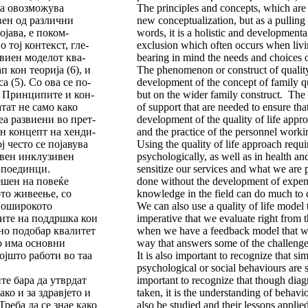
ека овозможува
The principles and concepts, which are p
вен од раз­лични
new conceptualization, but as a pulling
а­ва, е по­ком­
words, it is a holistic and developmental
 тој кон­текст, гле­
exclusion which often occurs when livin
азвиен моделот ква­
bearing in mind the needs and choices o
п кон теорија (6), и
The phenomenon or construct of quality
са (5). Со ова се по­
development of the concept of family qual
. Прин­ципите и кон­
but on the wider family construct. The
фатат не само како
of support that are needed to ensure that
еа развиени во прет­
development of the quality of life appr
ен концепт на хен­ди­
and the practice of the personnel workin
ој често се појавува
Using the quality of life approach requi
тивен инклузивен
psychologically, as well as in health a
те поедин­ци.
sensitize our services and what we are
ешен на повеќе
done without the development of expens
ото живеење, со
knowledge in the field can do much to 
 поширокото
We can also use a quality of life model 
вите на под­дршка кои
imperative that we evaluate right from t
о по­до­бар квалитет
when we have a feedback model that we 
 има ос­нов­ни
way that answers some of the challenges
ојшто работи во таа
It is also important to recognize that s
psychological or social behaviours are s
те бара да утврдат
important to recognize that though diagn
ко и за здравјето и
taken, it is the understanding of behavi
 Треба да се знае како
also be studied and their lessons appli