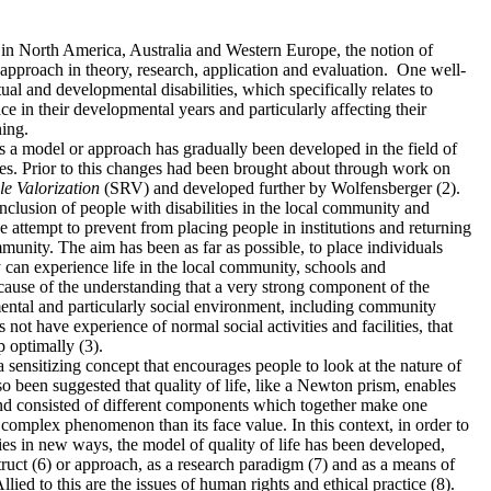
y in North America, Australia and Western Europe, the notion of
 approach in theory, research, application and evaluation. One well-
ctual and developmental disabilities, which specifically relates to
ce in their developmental years and particularly affecting their
ning.
e as a model or approach has gradually been developed in the field of
ties. Prior to this changes had been brought about through work on
le Valorization
(SRV) and developed further by Wolfensberger (2).
nclusion of people with disabilities in the local community and
e attempt to prevent from placing people in institutions and returning
munity. The aim has been as far as possible, to place individuals
 can experience life in the local community, schools and
use of the understanding that a very strong component of the
mental and particularly social environment, including community
 not have experience of normal social activities and facilities, that
p optimally (3).
 a sensitizing concept that encourages people to look at the nature of
lso been suggested that quality of life, like a Newton prism, enables
 and consisted of different components which together make one
re complex phenomenon than its face value. In this context, in order to
ities in new ways, the model of quality of life has been developed,
truct (6) or approach, as a research paradigm (7) and as a means of
llied to this are the issues of human rights and ethical practice (8).