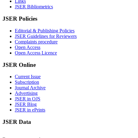
Links
JSER Bibliometrics
JSER Policies
Editorial & Publishing Policies
JSER Guidelines for Reviewers
Complaints procedure
Open Access
Open Access Licence
JSER Online
Current Issue
Subscription
Journal Archive
Advertising
JSER in OJS
JSER Blog
JSER in ePrints
JSER Data