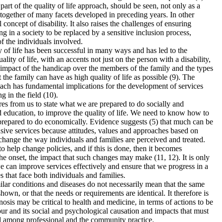
art of the quality of life approach, should be seen, not only as a
 together of many facets developed in preceding years. In other
 concept of disability. It also raises the challenges of ensuring
g in a society to be replaced by a sensitive inclusion process,
f the individuals involved.
 of life has been successful in many ways and has led to the
ity of life, with an accents not just on the person with a disability,
 impact of the handicap over the members of the family and the types
 the family can have as high quality of life as possible (9). The
oach has fundamental implications for the development of services
g in the field (10).
res from us to state what we are prepared to do socially and
nd education, to improve the quality of life. We need to know how to
 prepared to do economically. Evidence suggests (5) that much can be
ive services because attitudes, values and approaches based on
change the way individuals and families are perceived and treated.
to help change policies, and if this is done, then it becomes
he onset, the impact that such changes may make (11, 12). It is only
can improve services effectively and ensure that we progress in a
 that face both individuals and families.
imilar conditions and diseases do not necessarily mean that the same
hown, or that the needs or requirements are identical. It therefore is
osis may be critical to health and medicine, in terms of actions to be
our and its social and psychological causation and impacts that must
ed among professional and the community practice.