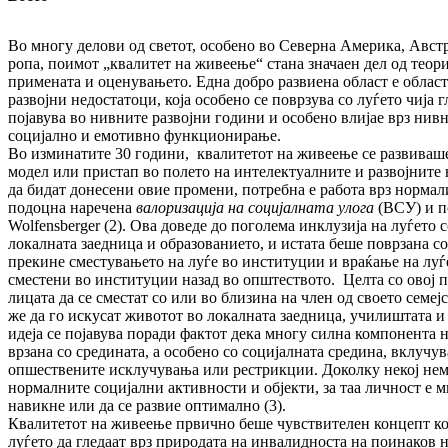
Во многу делови од светот, особено во Се­вер­на Америка, Авст
ро­па, поимот „квалитет на живеење“ стана зна­ча­ен дел од теор
при­ме­на­та и оценувањето. Една добро развиена об­ласт е обла
раз­вој­ни недостатоци, која особено се поврзува со лу­ѓе­то чија
појавува во нив­ните развојни години и особено влијае врз нив
социјално и емо­тив­но функционирање.
Во изминатите 30 години, квалитетот на жи­веење се развиваш
модел или пристап во полето на интелектуалните и раз­војните
да бидат до­не­сени овие промени, потребна е работа врз нор­ма­ли
подоцна наречена
ва­ло­ри­за­ција на социјалната улога
(ВСУ) и по
Wolfensberger (2). Ова до­веде до поголема инклузија на луѓето 
локалната заедница и об­ра­зо­ванието, и истата беше поврзана со н
прекинe сместувањето на луѓе во ин­ституции и враќање на луѓ
сместени во институции назад во оп­штес­твото. Целта со овој пр
лицата да се сместат со или во бли­зи­­на на член од своето семеј
же да го искусат животот во ло­кал­на­та заед­ница, училиштата 
идеја се појавува поради фактот дека мно­гу силна компонента н
вр­зана со средината, а особено со со­ци­јал­ната сре­дина, вклучу
опшествените ис­клу­чувања или рестрикции. Доколку некој не­м
нормалните социјални ак­тив­ности и објекти, за таа личност е м
навикне или да се развие оп­ти­ма­лно (3).
Квалитетот на живеење првично беше чув­стви­телен концепт ко
луѓето да гле­да­ат врз природата на инвалидноста на по­­ина­ков н