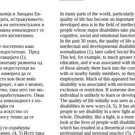
ралија и Западна Ев­
In many parts of the world, particularl
ијата, истражувањето,
quality of life has become an important
ста на интелектуални и
developed area is in the field of intelle
 главна инвалидност се
people whose major disabilities take pla
ното когнитивно,
cognitive, social and emotional functio
In the past 30 years, the quality of lif
е постепено како
intellectual and developmental disabili
 недостатоци. Пред
normalization (1), later called
Social Ro
зацијата (1),
This led, for example, to much greater i
­на­та­му развиена од
education, and it was associated with th
со не­достатоци во
of those already there back into the com
а­ме­ра­та да се
with or nearby family members, so they
ето кои биле веќе
employment. Much of this appeared beca
оцес, е ако е мож­но,
disability was associated with environ
ство, така што тие мо­
exclusion or restriction. If someone does
и вработувањето. Оваа
individual is unlikely to learn or develo
а инвалидност е по­­
The quality of life initially was seen as
вајќи ги
disabilities in new ways (4, 5). It has a
а искуство со
people to see disability in a new light
ногу теш­ко да се
whole. Disability, like a light, is a mo
look at the lives of people with disabil
ј ги охрабрува
which has resulted in a theoretical cons
ачин. (4, 5) Исто така
professional and personal practice (5). A