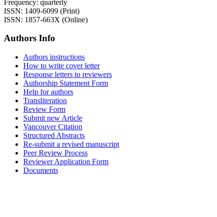
Frequency: quarterly
ISSN: 1409-6099 (Print)
ISSN: 1857-663X (Online)
Authors Info
Authors instructions
How to write cover letter
Response letters to reviewers
Authorship Statement Form
Help for authors
Transliteration
Review Form
Submit new Article
Vancouver Citation
Structured Abstracts
Re-submit a revised manuscript
Peer Review Process
Reviewer Application Form
Documents