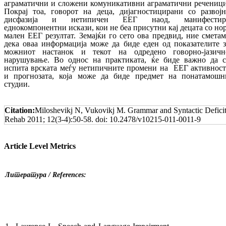
аграматични и сло­жени комуникативни аграматични ре­че­ни­ци
Покрај тоа, говорот на деца, ди­јаг­нос­ти­ци­рани со развојн
дисфазија и нетипичен ЕЕГ наод, манифестир
еднокомпонентни ис­кази, кои не беа присутни кај децата со но
мален ЕЕГ резултат. Земајќи го сето ова пре­двид, ние сметам
дека оваа информација мо­же да биде еден од показателите з
мож­ни­от настанок и текот на одредено говорно-ја­зичн
нарушување. Во однос на прак­ти­ка­та, ќе биде важно да с
испита врската ме­ѓу нетипичните промени на ЕЕГ ак­тив­нос­т
и прогнозата, која може да биде пред­мет на понатамошн
студии.
Citation:
Miloshevikj N, Vukovikj M. Grammar and Syntactic Deficit
Rehab 2011; 12(3-4):50-58. doi: 10.2478/v10215-011-0011-9
Article Level Metrics
Литература /
References
: