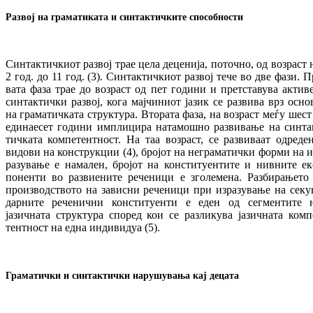
Развој на граматиката и синтактичките способности
Синтактичкиот развој трае цела деценија, по­точно, од возраст 
2 год. до 11 год. (3). Син­тактичкиот развој тече во две фази. П
ва­та фаза трае до возраст од пет години и прет­ставува актив
синтактички развој, кога мајчиниот јазик се развива врз осно
на граматичката структура. Втората фаза, на воз­раст меѓу шест
единаесет години им­пли­цира на­тамошно развивање на син­та
тич­ката ком­пе­тентност. На таа возраст, се развиваат од­ре­де
видови на конструкции (4), бројот на не­граматички форми на и
ра­зу­вање е на­ма­лен, бројот на конституентите и нивните ек
поненти во развиените ре­че­ни­ци е зго­ле­ме­на. Разбирањето
произ­вод­ство­то на за­ви­сни реченици при изразување на се­ку
дар­ните реченични конституенти е еден од сег­ментите 
јазичната структура спо­ред кои се разликува јазичната ком­п
тент­ност на ед­на индивидуа (5).
Граматички и синтактички нарушувања кај децата