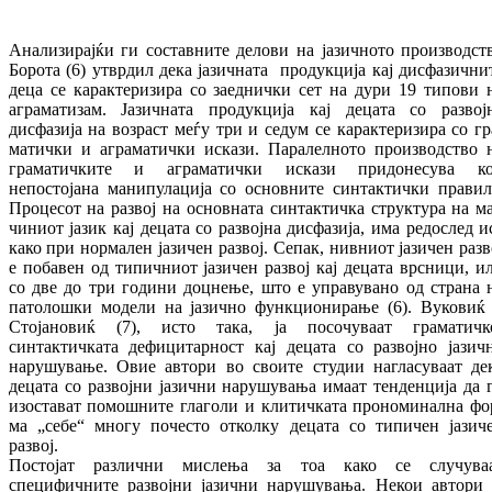
Анализирајќи ги составните делови на ја­зич­ното производст
Борота (6) утврдил дека ја­зичната продукција кај дисфазични
деца се карактеризира со заеднички сет на дури 19 типови 
аграматизам. Јазичната про­дук­ци­ја кај децата со развој
дисфазија на воз­раст меѓу три и седум се карактеризира со гр
матички и аграматички искази. Па­ра­лел­ното производство 
граматичките и агра­ма­тич­ки искази придонесува к
непостојана ма­нипулација со основните синтактички пра­вил
Процесот на развој на основната син­тактичка структура на ма
чи­ни­от јазик кај децата со развојна дисфазија, има ре­дос­лед и
како при нормален јазичен развој. Се­пак, нивниот јазичен разв
е по­ба­вен од ти­пичниот јазичен развој кај децата врс­­ни­ци, и
со две до три години доцнење, што е уп­равувано од страна 
патолошки модели на јазично функционирање (6).
Вуковиќ
Сто­јановиќ
(7
), исто така, ја
посочуваат
гра­ма­тичк
синтактичката
де­фи­ци­тарност
кај де­цата со
развојно
јазич
нарушување.
Овие
автори
во своите
студии
нагласуваат де
децата со развојни
јазични
нарушувања
имаат тенденција
да 
изос­та­ват
по­мош­ни­те
глаголи и
клитичката про­но­ми­нална
фо
ма
„себе
“
многу
почесто
откол­ку
децата со типичен јазич
развој
.
Постојат
различни мислења
за
тоа како
се слу­чува
специфичните
развојни
јазични нарушувања.
Некои
автори