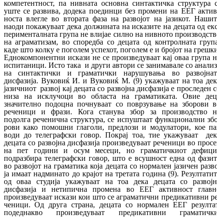
компетентност, па нивната основна син­тактичка структура 
уште се развива, до­дека поединци без промени на ЕЕГ ак­тив
нос­та влегле во втората фаза на развојот на ја­зикот. Нашит
наоди покажуваат дека дол­жи­на­та на исказите на децата од ек
пе­ри­мен­талната група не влијае силно на нивно­то производст
на аграматизам, во спо­ред­ба со децата од контролната група
каде што кол­ку е поголем успехот, поголем е и бројот на грешк
Еднокомпонентни искази не се произ­ведуваат кај оваа група н
испитаници.
Исто така и други автори се занимавале со ана­ли
на синтактички и граматички на­ру­шу­вања во развојнат
дисфазија. Вуковиќ И. и Вуковиќ М. (
9
) укажуваат на тоа дек
ја­зич­ниот развој кај децата со развојна дис­фа­зи­ја е проследен 
низа на исклучоци во об­лас­та на граматиката. Овие дец
значително по­доцна почнуваат со поврзување на збо­ро­ви в
реченици и фрази. Кога станува збор за производство н
подолга реченична струк­тура, се испуштаат функционални збо
ро­ви како помошни глаголи, предлози и мо­ду­латори, кое па
води до телеграфски го­вор.
Покрај тоа, тие укажуваат дек
децата со развојна дисфазија произведуваат ре­че­ни­ци во прос
на пет години и осум месеци, но граматичкиот дефици
подразбира те­ле­граф­ски говор, што е всушност една од фа­зи­
во развојот на граматика која децата со нор­мален јазичен разв
ја имаат надминато до крајот на третата година (
9
). Резултати
од оваа студија укажуваат на тоа дека децата со развојн
дисфазија и нетипична промена во ЕЕГ активност главн
произведуваат ис­ка­зи кои што се аграматични предикативни ре
ченици. Од друга страна, децата со нор­ма­лен ЕЕГ резултат
подеднакво произведуваат пре­дикативни граматички