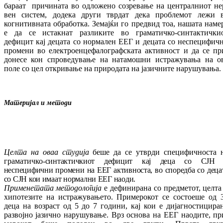
бараат при­чи­на­та во
одложено
созревање на
централниот не
вен систем,
додека
други
тврдат дека
про­блемот лежи
когнитивната
обработка.
Зе­мајќи
го
предвид
тоа
, н
ашата наме
е
да се
истакнат
разликите
во граматичко
-
син­так­тички
дефицит
кај децата со нормален
ЕЕГ
и децата
со
неспецифич
промени
во
елек­троенцефалографската
активност и
да се пр
донесе кон
спроведување на натамошни
ис­тражувања
на о
поле со
цел откривање на
природата на јазичните
нарушувања.
Материјал и методи
Целта
на оваа студија
беше
да се
утврди
спе­цифичноста
граматичко
-
син­так­тич­ки­от
дефицит кај деца
со
СЈН
неспецифични
про­мени на
ЕЕГ активноста,
во споредба со
де­ца
со
СЈН
кои имаат нормални
ЕЕГ
нао­ди
.
Применетата
методологија
е дефинирана со
предметот
, целт
хипотезите
на ис
тра
жу
вањето.
Примерокот се состоеше од
деца
на возраст од
5 до 7
години
, кај
кои е ди­јагностицира
развојно јазично на­ру­шу­ва­ње.
Врз основа на
ЕЕГ наодите, пр