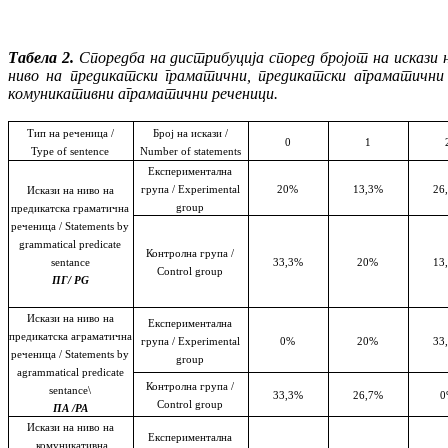
Табела 2.
Споредба на дистрибуција
според бро­јот
на искази 
ниво на предикатски гра­ма­тични, предикатски аграматични
ко­му­ни­ка­тивни аграматични реченици.
Тип
на
речениц
а
/
Број
на
исказ
и
/
0
1
Type of sentence
Number of statements
Експериментална
група
/
Experimental
20%
13,3%
26
Искази на ниво
на
group
предикатск
а
граматичн
а
речениц
а
/
Statements by
grammatical predicate
Контролна група /
sentance
33,3%
20%
13
Control group
ПГ/
PG
Искази на ниво
на
Експериментална
предикатск
а
аграматичн
а
група
/
Experimental
0%
20%
33
речениц
а
/
Statements
by
group
a
grammatical
predicate
Контролна група
/
sentance
\
33,3%
26,7%
0
Control group
ПА
/
PA
Искази на ниво
на
Експериментална
комуникативн
а