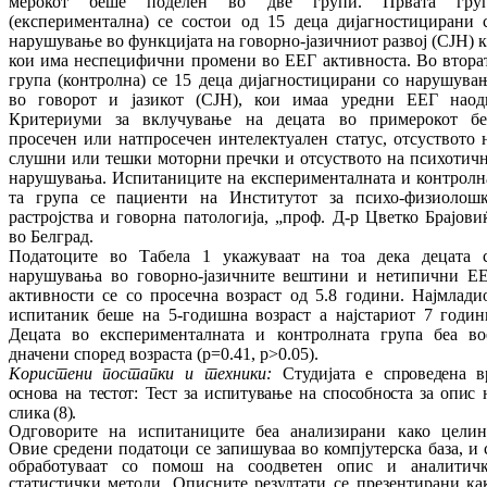
ме­ро­кот
беше поделен
во
две групи.
Првата
гру­
(експериментална)
се состои од 15
деца дијагностицирани
нарушување во функ­ци­јата на говорно-јазичниот
развој (
СЈН) к
кои
има неспецифични
промени
во
ЕЕГ
активноста.
Во втора
група
(кон­трол­на)
се 15
деца дијагностицирани со нарушува
во
говорот и јазикот
(
СЈН), кои
имаа
уре­дни
ЕЕГ
наод
Критериуми
за вклу­чу­ва­ње на децата
во примерокот
бе
просечен или
нат­про­сечен
интелектуален статус
, от­сус­твото 
слушни
или
тешки
моторни
пречки
и от­сус­твото на
психотич
нарушувања.
Ис­пи­та­ни­ците
на
експерименталната и кон­трол­н
та
група
се
пациенти
на Инс­ти­ту­тот за
психо
-
физиолош
растројства
и
го­вор­на
па­то­логија,
„
проф.
Д-р
Цветко
Брајо­ви
во Бел­град.
Податоците во
Табела
1
укажуваат на тоа де­ка
децата
нарушувања
во
говорно
-
ја­зич­ните вештини и
нетипични
Е
ак­тив­нос­ти се со
просечна возраст
од
5.8
години
.
Нај­млади
испитаник
беше
на
5-годишна воз­раст
а најстариот 7 годин
Децата
во
екс­пе­ри­менталната и контролната
група
беа
во
дначени
според возраста
(p=0.41, p>0.05).
Ко
ристени постапки и
техники
:
Студијата е
спро
ведена в
основа
на
тестот
:
Тест
за ис
пи
ту
вање на
способноста
за опис 
слика
(
8
).
Одговорите
на испитаниците
беа ана
ли
зи
ра
ни
како целин
Овие средени податоци се за­пишуваа во
компјутерска
база
,
и 
обра­бо­туваат
со помош на
соодветен
опис
и ана­ли­тич
статистички методи.
Описните
ре­зул­тати се презентирани
ка