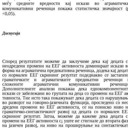
меѓу средните вредности кај искази во агра­матичк
комуникативни реченици по­­ка­жа статистичка значајност (
<0,05).
Дискусија
Според резултатите можеме да заклучиме де­ка кај децата с
неодредени промени на ЕЕГ активноста доминираат искази в
фор­ма на аграматична предикативна реченица, до­де­ка кај деца
со нормален ЕЕГ скрининг ре­зултат подеднакво се застапен
гра­ма­тич­ки­те и аграматичките предикатни реченици 
сложените аграматични комуникативни ре­ченици
Дополнителните анализи покажаа дека еднокомпонентнит
искази се за­бе­ле­жа­ни во групата на деца со промени на ЕЕГ а
тивноста. Тие исто така покажуваат дека де­цата со нарушувањ
во развојот на го­вор­но-јазичната функција, проследено со не
дредени промени во ЕЕГ активноста, се на пониско ниво н
граматичко-син­тактич­ки­от развој од децата со нормален ЕЕ
скрин­инг резултат. Затоа, можеме да кажеме дека децата с
промени на ЕЕГ активноста с
¡
уште не стигнале до втората фаз
на ја­зи­чен развој, на ниво на проширување на син­так­тичкат