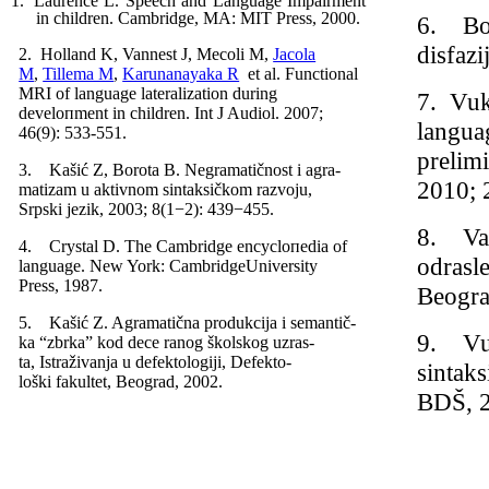
1.
Laurence L. Speech and Language Impair­ment
in children.
Cambridge
,
MA
: MIT Press, 2000.
6. Bor
disfaz
2. Holland K, Vannest J, Mecoli M,
Jacola
M
,
Tillema M
,
Karunanayaka R
et al. Functio­nal
MRI of language lateralization during
7. Vuk
develoпment in children. Int J Audiol. 2007;
langua
46(9): 533-551.
prelimi
3.
Kašić Z, Borota B. Negramatičnost i agra­
2010; 
ma­ti­zam u aktivnom sintaksičkom razvoju,
Srpski jezik, 2003; 8(1−2): 439−455.
8.
Va
4.
Crystal D. The
Cambridge
encycloпedia of
odrasl
langua­ge.
New York
:
Cambridge
Universi­ty
Press, 1987.
Beogra
5.
Kašić Z. Agramatična produkcija i se­mantič­
9.
Vu
ka “zbrka” kod dece ranog školskog
uzras­
ta, Istraživanja u defektologiji, Defek­to­
sintak
loški fakultet, Beograd, 2002.
BDŠ, 2