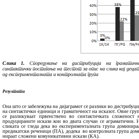
Слика
1.
Споредување на дистрибуција на гра­
матичк
синтактички постигања на тес
­тот за опис на слика кај деца
од екс­пе­ри
­мен­талната и контролната група
Резултати
Она што се забележува на дијаграмот се раз­ли­ки во дистрибуци
на синтактички еди­ни­ци и граматичност на исказот. Овие гру­
се раз­ликуваат првенствено во синтактичката сло­женост 
продуцираните искази кои во двата случаи се аграматични. 
сликата се гледа дека во експери­мен­тал­на­та група доминира
предикатски ре­че­ни­ци (ПА)
, додека
во контролната група
дом
ни­раат сложени комуникативни искази (КА)
.