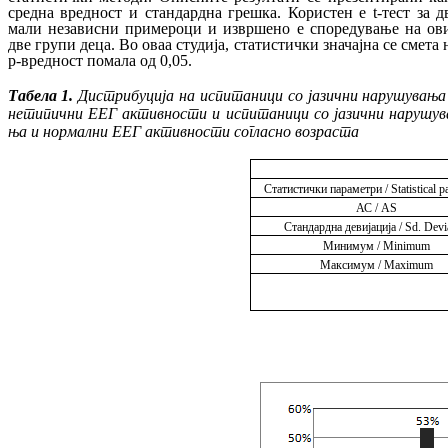
средна вред­ност
и
стандардна грешка
. Користен е
t-
тест
за
д
мали
независни примероци
и из­вр­ше­но е
споредување на ов
две
групи деца
.
Во оваа
студија,
статистички значајна се смета
p
-
вредност помала од
0,05
.
Табела 1.
Дистрибуција на испитаници со ја­­­зични нарушувања
нетипични ЕЕГ ак­тив­­­ности и испитаници со јазични на­ру­шу­в
ња и нормални ЕЕГ активности согласно воз­­­раста
Статистички параметри
/ Statistical 
АС
/ AS
Стандардна девијација
/ Sd. Devi
Минимум
/ Minimum
Максимум
/ Maximum