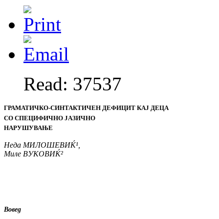
Read: 37537
ГРАМАТИЧКО-
СИНТАК
Т
ИЧЕН
ДЕФИЦИТ КАЈ ДЕЦА
СО
СПЕЦИФИЧНО
ЈАЗИ
ЧНО
НАРУШУВАЊЕ
Неда М
ИЛОШЕВИ
Ќ¹,
Миле В
УКОВИ
Ќ²
Вовед