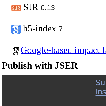
SJR
0.13
h5-index
7
Google-based impact f
Publish with JSER
Su
Ins