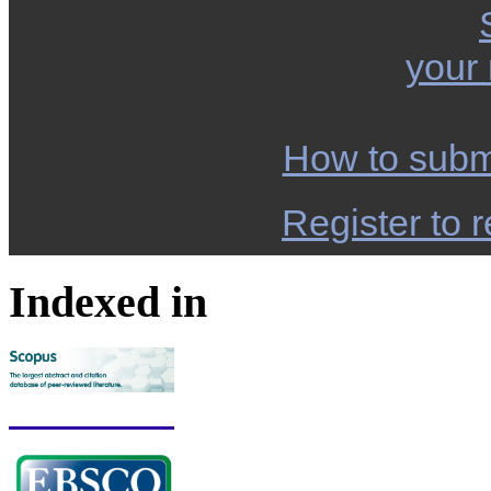
your
How to subm
Register to r
Indexed in