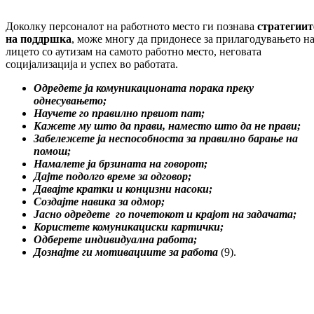
Доколку персоналот на работното место ги познава
стратегиит
на поддршка
, може многу да придонесе за прилагодувањето н
лицето со аутизам на самото работно место, неговата
социјализација и успех во работата.
Одредете ја комуникационата порака преку
однесувањето
;
Научете го правилно првиот пат
;
Кажете му што да прави, наместо што да не прави
;
Забележете ја неспособноста за правилно барање на
помош
;
Намалете ја брзината на говорот
;
Дајте подолго време за одговор
;
Давајте кратки и концизни насоки
;
Создајте навика за одмор
;
Јасно одредете го почетокот и крајот на задачата
;
Користете комуникациски картички
;
Одберете индивидуална работа
;
Дознајте ги мотивациите за работа
(9).