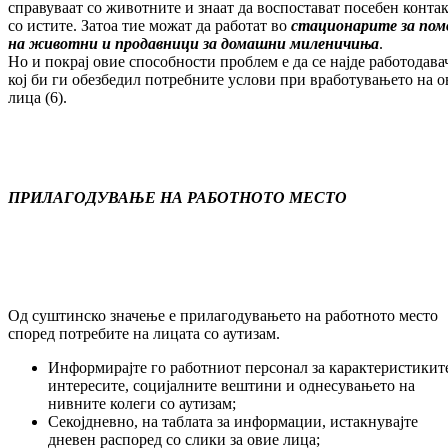
справуваат со животните и знаат да воспостават посебен конта
со истите. Затоа тие можат да работат во
стационарите за по
на
животни и продавници за домашни миленичиња
.
Но и покрај овие способности проблем е да се најде работодава
кој би ги обезбедил потребните услови при вработувањето на о
лица (6).
ПРИЛАГОДУВАЊЕ НА РАБОТНОТО МЕСТО
Од суштинско значење е прилагодувањето на работното место
според потребите на лицата со аутизам.
Информирајте го работниот персонал за карактеристикит
интересите, социјалните вештини и однесувањето на
нивните колеги со аутизам;
Секојдневно, на таблата за информации, истакнувајте
дневен распоред со слики за овие лица;