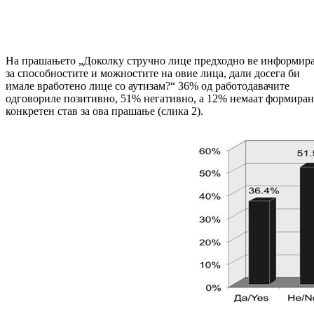
На прашањето „Доколку стручно лице предходно ве информир
за способностите и можностите на овие лица, дали досега би
имале вработено лице со аутизам?“ 36% од работодавачите
одговориле позитивно, 51% негативно, а 12% немаат формира
конкретен став за ова прашање (слика 2).