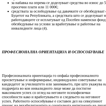
за набавка на опрема се доделуваат средства во износ до 
просечни плати или 11 000€;
средствата за ослободување од давачките се обезбедуваат 
Буџетот на Републиката, а средствата што се доделуваат н
работодавците се исплатуваат од Посебен наменски фонд
обезбедување на услови за вработување и работење на
инвалидните лица (4).
ПРОФЕСИОНАЛНА
ОРИЕНТАЦИЈА И ОСПОСОБУВАЊЕ
Професионалната ориентација го опфаќа професионалното
просветување и информирање, индивидуално советување на
кандидатот за училиштето или занимањето, при што укажува н
подрачјата во кои инвалидното лице може да постигне
максимален успех со оглед на неговите психофизички
способности како и вработувањето и следењето на неговиот
успех. Работното оспособување е составен дел на севкупниот
процес на рехабилитацијата и социјалната интеграција на лица