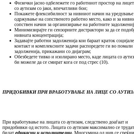
Физички јасно одбележете го работниот простор на лице
со аутизам со јаки, впечатливи бои;
Покажете флексибилност за нивниот начин на уредување
одржување на сопственото работно место, како и за нивн
сопствен начин за организирање на работните задолжениј
Минимизирајте ги сензорните дистрактори за да се подо
нивната концентрација;
Задавајте работни задолженија кои бараат краток социјал
контакт и комплексните задачи распоредете ги во помали
задолженија, прикажани со дијаграм;
Обезбедете тивко и изолирано место, каде лицата со аути
би можеле да се смират кога се под стрес (10).
ПРИДОБИВКИ ПРИ ВРАБОТУВАЊЕ НА ЛИЦЕ СО АУТИ
При вработување на лицата со аутизам, следствено доаѓаат и
придобивки од истото. Лицата со аутизам максимално се трудат
бидат
ефикасни и исполнителни
. Многумина од нив се среќн