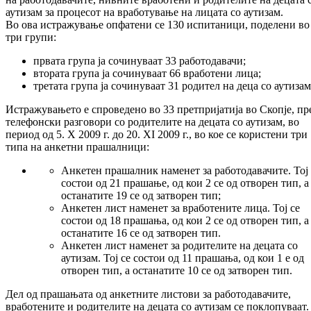
аутизам за процесот на вработување на лицата со аутизам.
Во ова истражување опфатени се 130 испитаници, поделени во
три групи:
првата група ја сочинуваат 33 работодавачи;
втората група ја сочинуваат 66 вработени лица;
третата група ја сочинуваат 31 родител на деца со аутизам
Истражувањето е спроведено во 33 претпријатија во Скопје, пр
телефонски разговори со родителите на децата со аутизам, во
период од 5. X 2009 г. до 20. XI 2009 г., во кое се користени три
типа на анкетни прашалници:
Анкетен прашалник наменет за работодавачите. Тој 
состои од 21 прашање, од кои 2 се од отворен тип, а
останатите 19 се од затворен тип;
Анкетен лист наменет за вработените лица. Тој се
состои од 18 прашања, од кои 2 се од отворен тип, а
останатите 16 се од затворен тип.
Анкетен лист наменет за родителите на децата со
аутизам. Тој се состои од 11 прашања, од кои 1 е од
отворен тип, а останатите 10 се од затворен тип.
Дел од прашањата од анкетните листови за работодавачите,
вработените и родителите на децата со аутизам се поклопуваат.