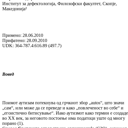
Институт за дефектологија, Филозофски факултет, Скопје,
Македонија²
Примено: 28.06.2010
Прифатено: 28.09.2010
UDK: 364-787.4:616.89 (497.7)
Вовед
Поимот аутизам потекнува од грчкиот збор „autos“, што значи
„сам“, или може да се преведе и како „повлеченост во себе“ и
„егоистично битисување“. Иако аутизмот како термин е создад
во XX век, за неговото постоење има податоци уште од многу
порано (1).