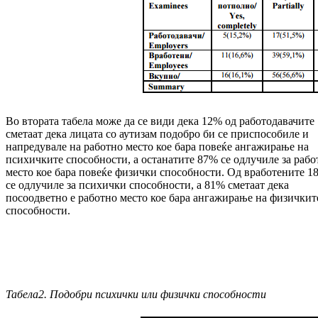
Во втората табела може да се види дека 12% од работодавачите
сметаат дека лицата со аутизам подобро би се приспособиле и
напредувале на работно место кое бара повеќе ангажирање на
психичките способности, а останатите 87% се одлучиле за рабо
место кое бара повеќе физички способности. Од вработените 1
се одлучиле за психички способности, а 81% сметаат дека
посоодветно е работно место кое бара ангажирање на физичкит
способности.
Табела2. Подобри психички или физички способности