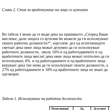
Слика 2
.
Став за вработување на лица со аутизам
Во табела 1 може да се види дека на прашањето „Според Ваше
мислење, дали лицата со аутизам би можеле да ги исполнуваат
своите работни должности?“, најголем дел од испитаниците
сметаат дека овие лица можат делумно да ги исполнуваат
работните должности, околу 16% и од работодавачите и од
вработените лица мислат дека овие лица можат потполно да ги
исполнуваат, 6% и од работодавачите и од вработените лица
веруваат дека тие нема да ги исполнуваат своите должности, а
27% од работодавачите и 18% од вработените лица не знаат да
одговорат.
Табела 1. Исполнување на работни должности