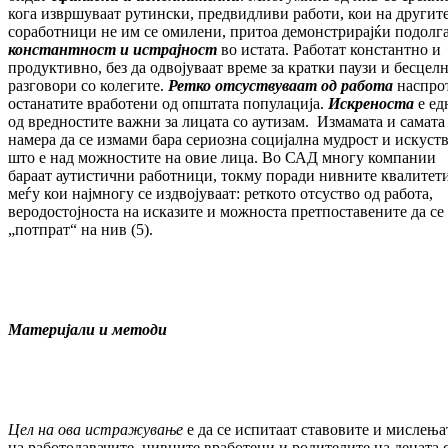
кога извршуваат рутински, предвидливи работи, кои на другит
соработници не им се омилени, притоа демонстрирајќи подолг
константност и истрајност
во истата. Работат константно и
продуктивно, без да одвојуваат време за кратки паузи и бесцел
разговори со колегите.
Ретко отсуствуваат од работа
наспро
останатите вработени од општата популација.
Искреноста
е ед
од вредностите важни за лицата со аутизам. Измамата и самата
намера да се измами бара сериозна социјална мудрост и искуств
што е над можностите на овие лица. Во САД многу компании
бараат аутистични работници, токму поради нивните квалитети
меѓу кои најмногу се издвојуваат: реткото отсуство од работа,
веродостојноста на исказите и можноста претпоставените да се
„потпрат“ на нив (5).
Материјали и методи
Цел на ова истражување
е да се испитаат ставовите и мислења
на работодавачите, нивните вработени и родителите на децата 