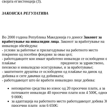
својата егзистенција (3).
ЗАКОНСКА РЕГУЛАТИВА
Во 2000 година Република Македонија го донесе
Законот за
вработување на инвалидни лица
. Законот за вработување на
инвалиди обезбедува:
- услови за работење и прилагодување на работното место
покриени од посебни фондови за оваа цел;
- работодавците кои имаат вработено инвалиди се ослободени 
плаќање придонеси за здравствено,
пензиско и инвалидско осигурување, и за вработување;
- заштитните друштва се ослободени од плаќање на данок од
добивка и сите давачки од добивката;
- работодавецот што ќе вработи инвалидно лице добива:
неповратни средства во износ од 20 просечни плати, а за
потешките инвалиди 40 просечни плати или 4 500€, одно
9 000€;
за адаптација на работното место работодавецот добива 3
просечни плати или 6 650€;