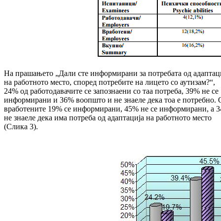
На прашањето „Дали сте информирани за потребата од адаптац
на работното место, според потребите на лицето со аутизам?“,
24% од работодавачите се запознаени со таа потреба, 39% не се
информирани и 36% воопшто и не знаеле дека тоа е потребно. 
вработените 19% се информирани, 45% не се информирани, а 
не знаеле дека има потреба од адаптација на работното место
(Слика 3).