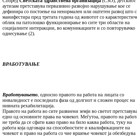
Според
Светската здравствена организација
(СЗО), детскиот
аутизам претставува первазивно развојно нарушување кое се
дефинира со постоење на ненормален или оштетен развој што с
манифестира пред третата година од животот со карактеристич
облик на патолошко функционирање во сите три области на
социјалните интеракции, во комуникациите и со повторувачко
однесување (2).
ВРАБОТУВАЊЕ
Вработувањето
, односно правото на работа на лицата со
инвалидност е последната фаза од долгиот и сложен процес на
нивната рехабилитација.
Правото на работа во сите развиени земји во светот претставув
едно од основните права на човекот. Меѓутоа, правото на работ
не треба да се сфати како право на било каква работа, туку на
работа која одговара на способностите и квалификациите на
човекот и право на работа со чие вршење човекот ја обезбедува