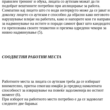
правилен тренинг и обука, лицата со аутизам можат да ги
подобрат вештините потребни при аплицирање за работа.
Симпатии кај лицето што го води интервјуто може да се јават и
доколку лицето со аутизам е способно да објасни како неговото
нарушување влијае на работата, како и напорите кои ги направ
за надминување на истите и поради самиот факт што кандидат
ги препознава своите тешкотии и презема одредени чекори за
нивно надминување (5).
СООДВЕТНИ РАБОТНИ МЕСТА
Работните места за лицата со аутизам треба да се избираат
внимателно, притоа секогаш имајќи ја предвид намалената
способност за извршување на повеќе задолженија во истиот
момент (6).
При изборот на работното место потребно е да се задоволат
следните две барања: