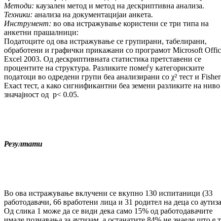
Методи:
каузален метод и метод на дескриптивна анализа.
Техники:
анализа на документацијаи анкета.
Инструмент:
во ова истражување користени се три типа на
анкетни прашалници:
Податоците од ова истражување се групирани, табелирани,
обработени и графички прикажани со програмот Microsoft Offic
Excel 2003. Од дескриптивната статистика претставени се
процентите на структура. Разликите помеѓу категориските
податоци во одредени групи беа анализирани со χ² тест и Fisher
Exact тест, а како сигнификантни беа земени разликите на ниво
значајност од р< 0.05.
Резултати
Во ова истражување вклучени се вкупно 130 испитаници (33
работодавачи, 66 вработени лица и 31 родител на деца со аутиза
Од слика 1 може да се види дека само 15% од работодавачите
имале познавања за аутизам, а останатите 84% не знаеле што е 