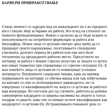
БАРИЕРИ ПРИ
ВРАБОТУВАЊЕ
Секоја личност со одреден вид на инвалидитет не е во предност
кога станува збор за барање на работа, без оглед на степенот на
нивното функционирање. Важно е целосно да се биде искрен п
пополнувањето на потребните формулари за работа или
биографија. Некои лица со аутизам сметаат дека треба да го
прикријат своето нарушување, посетувањето специјални
училишта, долгиот период без работа или пак што биле
отпуштени од предходното работно место. Присуството на
интервју за работа е мошне стресно искуство за лицата со аутиз
кои имаат тешкотии при справување со стресни ситуации (5). З
жал повеќето лица со аутизам не го поминуваат успешно
интревјуто. Погрешните социјални чекори, како на пример
појавувањето на интервју со обична маица или пак избегнувањ
на контакт со очи со потенцијалниот раководител, не ги
поврзуваат со квалификациите на лицето со аутизам за работата
која конкурира. Во поголем дел од случаите, работата ја добива
самоуверени кандидати со широка насмевка на лицето и топол
поздрав со рацете, иако тие ги немаат истите квалификации ка
кандидатот со аутизам (6). Истражувањата покажале дека со