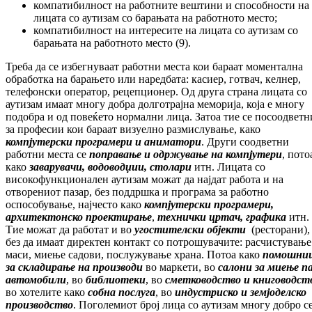
компатибилност на работните вештини и способности на
лицата со аутизам со барањата на работното место;
компатибилност на интересите на лицата со аутизам со
барањата на работното место (9).
Треба да се избегнуваат работни места кои бараат моментална
обработка на барањето или наредбата: касиер, готвач, келнер,
телефонски оператор, рецепционер. Од друга страна лицата со
аутизам имаат многу добра долготрајна меморија, која е многу
подобра и од повеќето нормални лица. Затоа тие се посоодветн
за професии кои бараат визуелно размислување, како
компјутерски програмери и
аниматори
. Други соодветни
работни места се
поправање и одржување на компјутери
, пото
како
заварувачи, водоводџии, столари
итн. Лицата со
високофункционален аутизам можат да најдат работа и на
отворениот пазар, без поддршка и програма за работно
оспособување, најчесто како
компјутерски програмери,
архитектонско
проектирање
,
технички цртач, графика
итн.
Тие можат да работат и во
угостителски објекти
(ресторани),
без да имаат директен контакт со потрошувачите: расчистување
маси, миење садови, послужување храна. Потоа како
помошни
за складирање на производи
во маркети, во
салони за миење n
автомобили
, во
библиотеки
, во
сметководство и книговодст
во хотелите како
собна послуга
, во
индустриско
и земјоделско
производство
. Поголемиот број лица со аутизам многу добро с