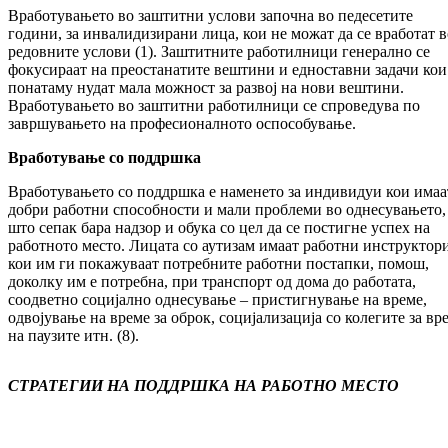
Вработувањето во заштитни услови започна во педесетите
години, за инвалидизирани лица, кои не можат да се вработат в
редовните услови (1). Заштитните работилници генерално се
фокусираат на преостанатите вештини и едноставни задачи кои
понатаму нудат мала можност за развој на нови вештини.
Вработувањето во заштитни работилници се спроведува по
завршувањето на професионалното оспособување.
Вработување со поддршка
Вработувањето со поддршка е наменето за индивидуи кои имаа
добри работни способности и мали проблеми во однесувањето,
што сепак бара надзор и обука со цел да се постигне успех на
работното место. Лицата со аутизам имаат работни инструктор
кои им ги покажуваат потребните работни постапки, помош,
доколку им е потребна, при транспорт од дома до работата,
соодветно социјално однесување – пристигнување на време,
одвојување на време за оброк, социјализација со колегите за вр
на паузите итн. (8).
СТРАТЕГИИ НА ПОДДРШКА НА РАБОТНО МЕСТО