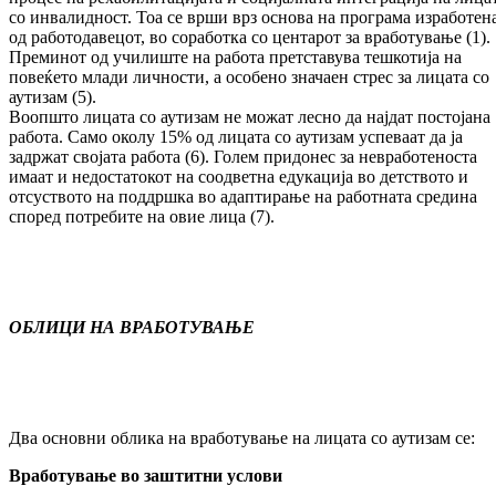
со инвалидност. Тоа се врши врз основа на програма изработен
од работодавецот, во соработка со центарот за вработување (1).
Прeминот од училиште на работа претставува тешкотија на
повеќето млади личности, a особено значаен стрес за лицата со
аутизам (5).
Воопшто лицата со аутизам не можат лесно да најдат постојана
работа. Само околу 15% од лицата со аутизам успеваат да ја
задржат својата работа (6). Голем придонес за невработеноста
имаат и недостатокот на соодветна едукација во детството и
отсуството на поддршка во адаптирање на работната средина
според потребите на овие лица (7).
ОБЛИЦИ НА ВРАБОТУВАЊЕ
Два основни облика на вработување на лицата со аутизам се:
Вработување во заштитни услови