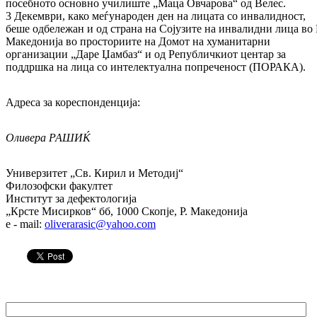
посебното основно училиште „Маца Овчарова“ од Велес.
3 Декември, како меѓународен ден на лицата со инвалидност,
беше одбележан и од страна на Сојузите на инвалидни лица во 
Македонија во просториите на Домот на хуманитарни
организации „Даре Џамбаз“ и од Републичкиот центар за
поддршка на лица со интелектуална попреченост (ПОРАКА).
Адреса за кореспонденција:
Оливера РАШИЌ
Универзитет „Св. Кирил и Методиј“
Филозофски факултет
Институт за дефектологија
„Крсте Мисирков“ бб, 1000 Скопје, Р. Македонија
e - mail:
oliverarasic@yahoo.com