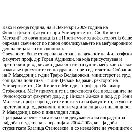
Како и секоја година, на 3 Декември 2009 година на
Филозофскиот факултет при Универзитетот „Св. Кирил и
Методиј“ во организација на Институтот за дефектологија беше
одржана свеченост по повод одбележувањето на меѓународнио
ден на лицата со инвалидност.
Свеченоста беше отворена од страна на деканот на Филозофск
факултет проф. д-р Горан Ајдински, на која присуствуваа и
претставници од високи државни институции, меѓу кои со сво
излагање присутните ги поздравија: претседателот на Собрани
на Р. Македонија г-дин Трајко Велјановски, министерот за труд
социјална политика г-дин Џељаљ Бајрами, ректорот на
Универзитетот „Св. Кирил и Методиј“ проф. д-р Велимир
Стојковски. Меѓу присутните на свеченоста беа продеканите н
Филозофскиот факултет доц. д-р Никола Жежов и доц. д-р Тони
Милески, професори од сите институти на факултетот, студент
претставници од различни институции за лица со инвалидност
Р. Македонија како и инвалидни лица.
Програмата беше збогатена со доделувањето на наградата за
најдобар студент на генерацијата 2004–2008, која ја доби
студентката Благица Станоевска, и со изведбите на учениците 