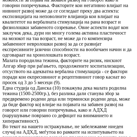
говорни попречувања. Факторите кои негативно влијаат на
нивниот развој може да се согледаат преку два аспекта:
експозицијата на неповолните влијанија кои влијаат на
квалитетот на вербалната стимулација на рана возраст и
физиолошки забавеното созревање. Овие аспекти водат кон
заклучок дека, дури ни многу голема активна пластичност
на мозокот на таа возраст, не може да го компензира
забавениот невролошки развој за да се развијат
експресивните јазични способности на вообичаен начин и да
одговараат на хронолошката возраст.
Малата породилна тежина, факторите на ризик, нискиот
Апгар збир при раѓањето, продолжените хоспитализации,
отсуството на адекватна вербална стимулација - се фактори
поради кои екпресивниот и рецептивниот говор каснат во
просек од 3 до 5 месеци (9).
Една студија од Данска (10) покажува дека малата родилна
тежина (1500-2500гр.), без разлика дали станува збор за
предвремено родени деца или термински родени деца, може
да биде фактор кој влијае на појавата на забавен развој на
говорот или говорни попречувања, како и АДХД
(нарушување поврзано со дефицит на вниманието и
хиперактивност).
Во текот на нашето истражување, не забележавме ниеден
случај на АДХД, меѓутоа во рамките на испитувањето на