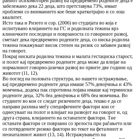
раниот психомоторен развој на предвремено родените деца е
забележано дека 22 деца, што претставува 73%, имаат
проблеми со вниманието кое беше краткотрајно и со лош
квалитет.
Исто така и Ризото и сор. (2006) во студијата во која е
испитувано влијанието на ГС и родилната тежина врз
клиничките последици и поврзаноста со говорниот развој,
сметаат дека предвремено родените деца, со ниска родилна
тежина покажуваат висок степен на ризик со забавен развој
на говорот.
Покрај ниската родилна тежина и малата гестациска старост,
и полот кај предвремено родените деца може да влијае на
нормалниот говорно-јазички развој во првите две години од
животот (11, 12).
Во поглед на половата структура, во нашето истражување,
кај предвремено родените деца имаше 57% девојчиња и 43%
момчиња, додека пак спротивна појава имаше кај термински
родените деца, 32% беа девојчиња и 68% беа момчиња. Во
студиите во кои се следат ризичните деца, тешко е да се
направи разлика меѓу специфичните фактори кои се
однесуваат на полот и влијаат на развојот на говорот и, од
друга страна, влијанието на останатите фактори. Тие
останати фактори се поврзани со зрелоста при раѓањето или
со потврдените ризико фактори во текот на феталниот и
неонаталниот живот (13, 14). Истражувањето на