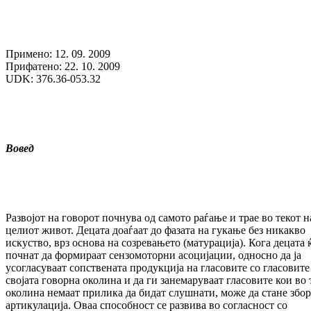
Примено: 12. 09. 2009
Прифатено: 22. 10. 2009
UDK: 376.36-053.32
Вовед
Развојот на говорот почнува од самото раѓање и трае во текот н
целиот живот. Децата доаѓаат до фазата на гукање без никакво
искуство, врз основа на созревањето (матурација). Кога децата 
почнат да формираат сензомоторни асоцијации, односно да ја
усогласуваат сопствената продукција на гласовите со гласовите
својата говорна околина и да ги занемаруваат гласовите кои во 
околина немаат прилика да бидат слушнати, може да стане збор
артикулација. Оваа способност се развива во согласност со