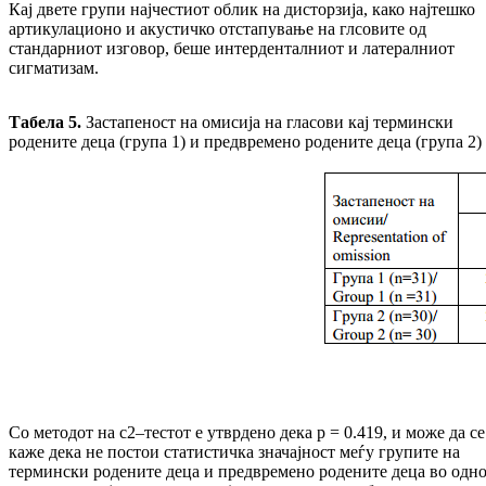
Кај двете групи најчестиот облик на дисторзија, како најтешко
артикулационо и акустичко отстапување на глсовите од
стандарниот изговор, беше интерденталниот и латералниот
сигматизам.
Табела
5
.
Застапеност на омисија на гласови кај термински
родените деца (група 1) и предвремено родените деца (група 2)
Со методот на c2–тестот е утврдено дека p = 0.419, и може да се
каже дека не постои статистичка значајност меѓу групите на
термински родените деца и предвремено родените деца во одн