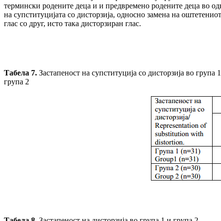
термински родените деца и и предвремено родените деца во од
на супституцијата со дисторзија, односно замена на оштетенио
глас со друг, исто така дисторзиран глас.
Табела
7
.
Застапеност на супституција со дисторзија во група 1
група 2
Табела
8
.
Застапеност на дисторзија во група 1 и група 2