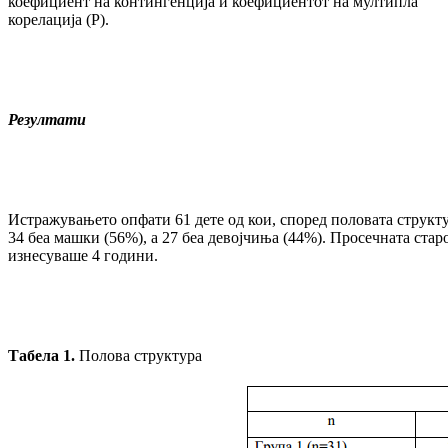
коефициент на контингенција и коефициентот на мултипла
корелација (Р).
Резултати
Истражувањето опфати 61 дете од кои, според половата структу
34 беа машки (56%), а 27 беа девојчиња (44%). Просечната стар
изнесуваше 4 години.
Табела 1.
Полова структура