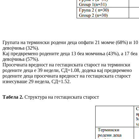
Групата на термински родени деца опфати 21 момче (68%) и 10
девојчиња (32%).
Кај предвремено родените деца 13 беа момчиња (43%), а 17 беа
девојчиња (57%).
Просечната вредност на гестациската старост на термински
родените деца е 39 недели, СД=1.08, додека кај предвремено
родените деца просечната вредност на гестациската старост
изнесуваше 29 недела, СД=1.52.
Табела 2.
Структура на гестациската старост