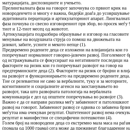
матурацијата, диспозициите и учењето.
Прелингвалната фаза на говорот започнува со првиот крик на
новороденчето и многу е важна, бидејќи доаѓа до усовршување
аудитивната перцепција и артикулаторниот апарат. Лингвалнат
фаза почнува со свесно изговорениот прв збор, во просек меѓу 
тиот и 12-тиот месец од животот.
Артикулацијата подразбира образување и изговор на гласовите
менување на воздушната струја со помош на движењата на
јазикот, забите, усните и мекото непце (1).
Предвремено родените деца се изложени на влијанијата кои го
попречуваат нормалниот говорно-јазичен развој. Поголемиот б
од истражувањата се фокусираат на негативните последици на
факторите на ризик кои го попречуваат развојот на говор на
предтерминските деца (2). Факторите на ризик се бројни и влиј
на развојот и функционирањето на предвремено родените деца.
Тие се релевантни не само за вербалните, туку и за моторните,
когнитивните и социјалните агенси на заостанувањето во
развојот, така што развојната патологија на вербалната
комуникација е дел од општите попречувања во развојот (3).
Важно е да се направи разлика меѓу забавениот и патолошкиот
развој на говорот. Забавениот развој се одвива со забавена брзи
меѓутоа има очекуван резултат. Оштетениот развој нема очекув
резултат и манифестни се специфични потешкотии (4).
Голем број на новородени деца со екстремно мала маса на раѓа
(помала од 1000 грама) сега може да преживеат благодарение н