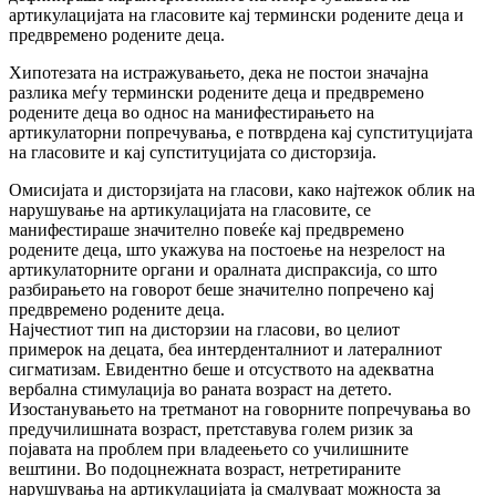
артикулацијата на гласовите кај термински родените деца и
предвремено родените деца.
Хипотезата на истражувањето, дека не постои значајна
разлика меѓу термински родените деца и предвремено
родените деца во однос на манифестирањето на
артикулаторни попречувања, е потврдена кај супституцијата
на гласовите и кај супституцијата со дисторзија.
Омисијата и дисторзијата на гласови, како најтежок облик на
нарушување на артикулацијата на гласовите, се
манифестираше значително повеќе кај предвремено
родените деца, што укажува на постоење на незрелост на
артикулаторните органи и оралната диспраксија, со што
разбирањето на говорот беше значително попречено кај
предвремено родените деца.
Најчестиот тип на дисторзии на гласови, во целиот
примерок на децата, беа интерденталниот и латералниот
сигматизам. Евидентно беше и отсуството на адекватна
вербална стимулација во раната возраст на детето.
Изостанувањето на третманот на говорните попречувања во
предучилишната возраст, претставува голем ризик за
појавата на проблем при владеењето со училишните
вештини. Во подоцнежната возраст, нетретираните
нарушувања на артикулацијата ја смалуваат можноста за