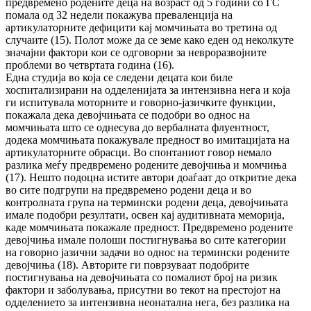
предвремено родените деца на возраст од 5 години со ГС
помала од 32 недели покажува преваленција на
артикулаторните дефицити кај момчињата во третина од
случаите (15). Полот може да се земе како еден од неколкуте
значајни фактори кои се одговорни за невроразвојните
проблеми во четвртата година (16).
Една студија во која се следени децата кои биле
хоспитализирани на одделенијата за интензивна нега и која
ги испитувала моторните и говорно-јазичките функции,
покажала дека девојчињата се подобри во однос на
момчињата што се однесува до вербалната флуентност,
додека момчињата покажувале предност во имитацијата на
артикулаторните обрасци. Во спонтаниот говор немало
разлика меѓу предвремено родените девојчиња и момчиња
(17). Нешто подоцна истите автори доаѓаат до откритие дека
во сите подгрупи на предвремено родени деца и во
контролната група на термински родени деца, девојчињата
имале подобри резултати, освен кај аудитивната меморија,
каде момчињата покажале предност. Предвремено родените
девојчиња имале полоши постигнувања во сите категории
на говорно јазични задачи во однос на термински родените
девојчиња (18). Авторите ги поврзуваат подобрите
постигнувања на девојчињата со помалиот број на ризик
фактори и заболувања, присутни во текот на престојот на
одделението за интензивна неонатална нега, без разлика на