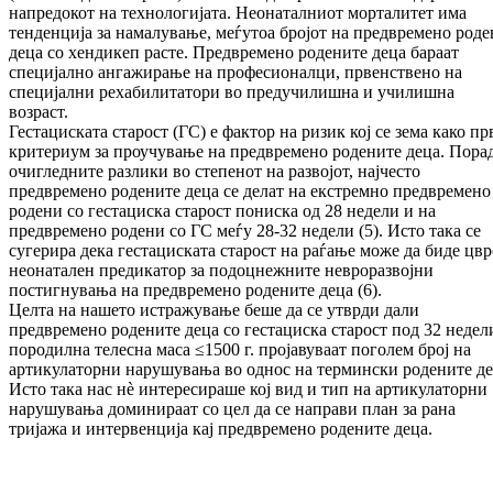
напредокот на технологијата. Неонаталниот морталитет има
тенденција за намалување, меѓутоа бројот на предвремено род
деца со хендикеп расте. Предвремено родените деца бараат
специјално ангажирање на професионалци, првенствено на
специјални рехабилитатори во предучилишна и училишна
возраст.
Гестациската старост (ГС) е фактор на ризик кој се зема како пр
критериум за проучување на предвремено родените деца. Пора
очигледните разлики во степенот на развојот, најчесто
предвремено родените деца се делат на екстремно предвремено
родени со гестациска старост пониска од 28 недели и на
предвремено родени со ГС меѓу 28-32 недели (5). Исто така се
сугерира дека гестациската старост на раѓање може да биде цвр
неонатален предикатор за подоцнежните невроразвојни
постигнувања на предвремено родените деца (6).
Целта на нашето истражување беше да се утврди дали
предвремено родените деца со гестациска старост под 32 недел
породилна телесна маса ≤1500 г. пројавуваат поголем број на
артикулаторни нарушувања во однос на термински родените де
Исто така нас нè интересираше кој вид и тип на артикулаторни
нарушувања доминираат со цел да се направи план за рана
тријажа и интервенција кај предвремено родените деца.