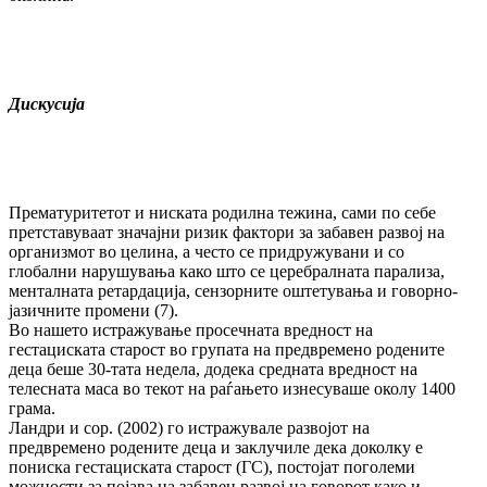
Дискусија
Прематуритетот и ниската родилна тежина, сами по себе
претставуваат значајни ризик фактори за забавен развој на
организмот во целина, а често се придружувани и со
глобални нарушувања како што се церебралната парализа,
менталната ретардација, сензорните оштетувања и говорно-
јазичните промени (7).
Во нашето истражување просечната вредност на
гестациската старост во групата на предвремено родените
деца беше 30-тата недела, додека средната вредност на
телесната маса во текот на раѓањето изнесуваше околу 1400
грама.
Ландри и сор. (2002) го истражувале развојот на
предвремено родените деца и заклучиле дека доколку е
пониска гестациската старост (ГС), постојат поголеми
можности за појава на забавен развој на говорот како и