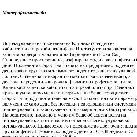
Материјал
и
методи
Истражувањето е спроведено на Клиниката за детска
хабилитација и рехабилитација на Институтот за здравствена
заштита на деца и младинци на Војводина во Нови Сад.
Спроведена е проспективно дизајнирана студија која опфатила 
дете. Просечната старост на групата на предвремено родените
деца, како и групата на терминско родените деца изнесуваше 4
години. Сите деца се избрани со методот на случаен избор, а
доаѓале на редовни контроли кај тимот на професионалци на
Клиниката за детска хабилитација и рехабилитација. Главниот
критериум за вклучување и истражување беше гестациската
старост и породилната телесна маса. Во однос на овие парамет
вклучени се само деца без потешки невролошки или системски
попречувања или заболувања чијшто мајчин јазик бил српскиот
На родителите писмено и усно им беше објаснета целта на
истражувањето, а потпишале и согласност за вклучување во
истражувањето. Примерокот го поделивме во две групи: прват
група опфати 31 терминско родено дете со ГС ≥38 недела и со
телесна маса при раѓањето ≤1500 г.