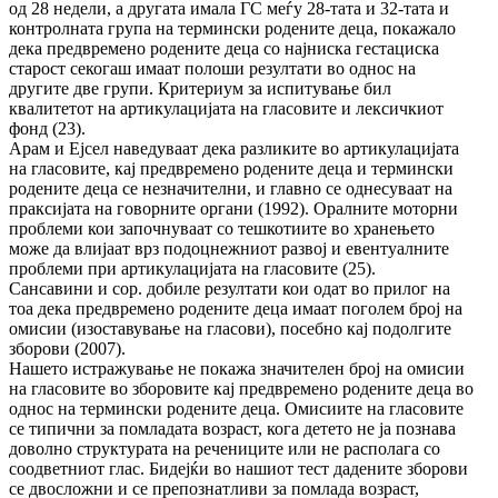
од 28 недели, а другата имала ГС меѓу 28-тата и 32-тата и
контролната група на термински родените деца, покажало
дека предвремено родените деца со најниска гестациска
старост секогаш имаат полоши резултати во однос на
другите две групи. Критериум за испитување бил
квалитетот на артикулацијата на гласовите и лексичкиот
фонд (23).
Арам и Ејсел наведуваат дека разликите во артикулацијата
на гласовите, кај предвремено родените деца и термински
родените деца се незначителни, и главно се однесуваат на
праксијата на говорните органи (1992). Оралните моторни
проблеми кои започнуваат со тешкотиите во хранењето
може да влијаат врз подоцнежниот развој и евентуалните
проблеми при артикулацијата на гласовите (25).
Сансавини и сор. добиле резултати кои одат во прилог на
тоа дека предвремено родените деца имаат поголем број на
омисии (изоставување на гласови), посебно кај подолгите
зборови (2007).
Нашето истражување не покажа значителен број на омисии
на гласовите во зборовите кај предвремено родените деца во
однос на термински родените деца. Омисиите на гласовите
се типични за помладата возраст, кога детето не ја познава
доволно структурата на речениците или не располага со
соодветниот глас. Бидејќи во нашиот тест дадените зборови
се двосложни и се препознатливи за помлада возраст,