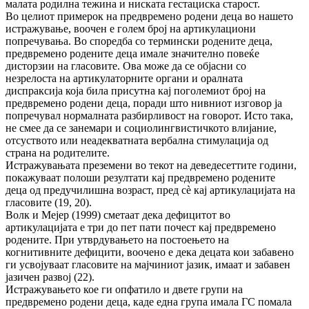
малата родилна тежина и ниската гестациска старост.
Во целиот примерок на предвремено родени деца во нашето
истражување, воочен е голем број на артикулациони
попречувања. Во споредба со термински родените деца,
предвремено родените деца имале значително повеќе
дисторзии на гласовите. Ова може да се објасни со
незрелоста на артикулаторните органи и оралната
диспраксија која била присутна кај поголемиот број на
предвремено родени деца, поради што нивниот изговор ја
попречувал нормалната разбирливост на говорот. Исто така,
не смее да се занемари и социолингвистичкото влијание,
отсуството или неадекватната вербална стимулација од
страна на родителите.
Истражувањата преземени во текот на деведесеттите години,
покажуваат полоши резултати кај предвремено родените
деца од предучилишна возраст, пред сè кај артикулацијата на
гласовите (19, 20).
Волк и Мејер (1999) сметаат дека дефицитот во
артикулацијата е три до пет пати почест кај предвремено
родените. При утврдувањето на постоењето на
когнитивните дефицити, воочено е дека децата кои забавено
ги усвојуваат гласовите на мајчиниот јазик, имаат и забавен
јазичен развој (22).
Истражувањето кое ги опфатило и двете групи на
предвремено родени деца, каде една група имала ГС помала