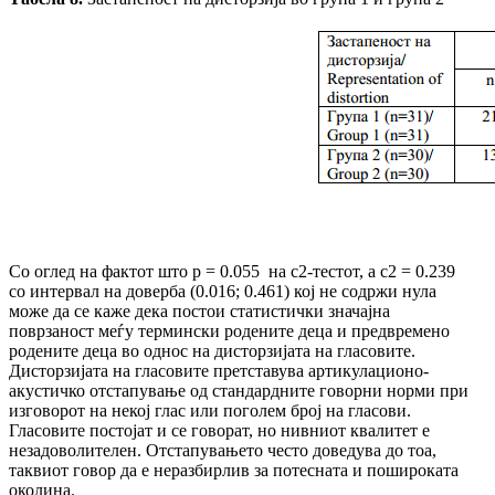
Со оглед на фактот што p = 0.055 на c2-тестот, а c2 = 0.239
со интервал на доверба (0.016; 0.461) кој не содржи нула
може да се каже дека постои статистички значајна
поврзаност меѓу термински родените деца и предвремено
родените деца во однос на дисторзијата на гласовите.
Дисторзијата на гласовите претставува артикулационо-
акустичко отстапување од стандардните говорни норми при
изговорот на некој глас или поголем број на гласови.
Гласовите постојат и се говорат, но нивниот квалитет е
незадоволителен. Отстапувањето често доведува до тоа,
таквиот говор да е неразбирлив за потесната и пошироката
околина.