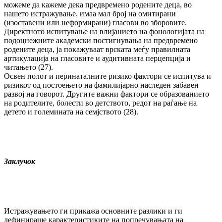
можеме да кажеме дека предвремено родените деца, во
нашето истражување, имаа мал број на омитирани
(изоставени или неформирани) гласови во зборовите.
Директното испитување на влијанието на фонологијата на
подоцнежните академски постигнувања на предвремено
родените деца, ја покажуваат врската меѓу правилната
артикулација на гласовите и аудитивната перцепција и
читањето (27).
Освен полот и перинаталните ризико фактори се испитува и
ризикот од постоењето на фамилијарно наследен забавен
развој на говорот. Другите важни фактори се образованието
на родителите, болести во детството, редот на раѓање на
детето и големината на семјството (28).
Заклучок
Истражувањето ги прикажа основните разлики и ги
дефинираше карактеристиките на попречувањата на