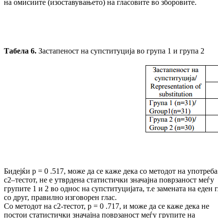
на омисиите (изоставувањето) на гласовите во зборовите.
Табела
6
.
Застапеност на супституција во група 1 и група 2
Бидејќи p = 0 .517, може да се каже дека со методот на употреба
c2–тестот, не е утврдена статистички значајна поврзаност меѓу
групите 1 и 2 во однос на супституцијата, т.е замената на еден 
со друг, правилно изговорен глас.
Со методот на c2-тестот, p = 0 .717, и може да се каже дека не
постои статистички значајна поврзаност меѓу групите на