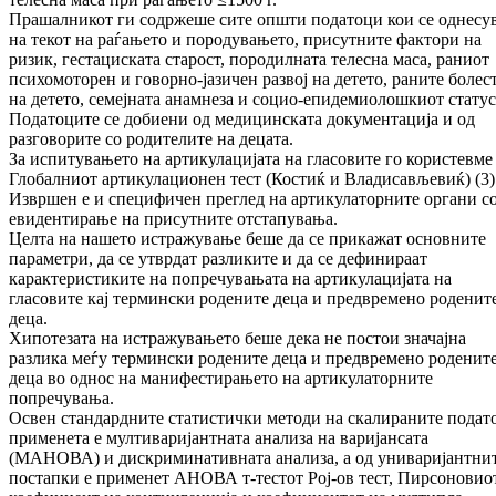
Прашалникот ги содржеше сите општи податоци кои се однесу
на текот на раѓањето и породувањето, присутните фактори на
ризик, гестациската старост, породилната телесна маса, раниот
психомоторен и говорно-јазичен развој на детето, раните болес
на детето, семејната анамнеза и социо-епидемиолошкиот статус
Податоците се добиени од медицинската документација и од
разговорите со родителите на децата.
За испитувањето на артикулацијата на гласовите го користевме
Глобалниот артикулационен тест (Костиќ и Владисављевиќ) (3)
Извршен е и специфичен преглед на артикулаторните органи с
евидентирање на присутните отстапувања.
Целта на нашето истражување беше да се прикажат основните
параметри, да се утврдат разликите и да се дефинираат
карактеристиките на попречувањата на артикулацијата на
гласовите кај термински родените деца и предвремено роденит
деца.
Хипотезата на истражувањето беше дека не постои значајна
разлика меѓу термински родените деца и предвремено роденит
деца во однос на манифестирањето на артикулаторните
попречувања.
Освен стандардните статистички методи на скалираните подат
применета е мултиваријантната анализа на варијансата
(МАНОВА) и дискриминативната анализа, а од униваријантни
постапки е применет АНОВА т-тестот Рој-ов тест, Пирсоновио