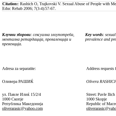
Citation:
: Rashich O, Trajkovski V. Sexual Abuse of People with Men
Educ Rehab 2006; 7(3-4):57-67.
Клучни зборови
:
сексуалн
а
злоупотреба,
Key words
: sexual
ментална ретардација, преваленција и
pre
va
lence and pre
превенција.
Adresa za separatite:
Address requests f
Оливера РАШИЌ
Olivera
RASHIC
ул. Павле Илиќ 15/2/4
Street: Pavle Ilich
1000 Скопје
1000 Skopje
Република Македонија
Republic of Mace
oliverarasic@yahoo.com
oliverarasic@yah