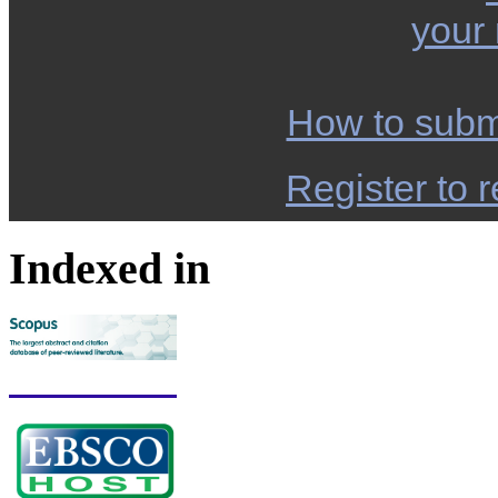
your
How to subm
Register to r
Indexed in