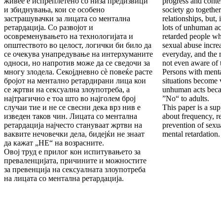
живее е испреплетено со низа предизвици
progress and cont
и збиднувања, кои се особено
society go togethe
застрашувачки за лицата со ментална
relationships, but, 
ретардација. Со развојот и
lots of unhuman a
осовременувањето на технологијата и
retarded people wh
општеството во целост, логички би било да
sexual abuse incr
се очекува унапредување на интерхуманите
everyday, and the m
односи, но напротив може да се сведочи за
not even aware of t
многу злодела. Секојдневно сè повеќе расте
Persons with menta
бројот на ментално ретардирани лица кои
situations become v
се жртви на сексуална злоупотреба, а
unhuman acts beca
најтрагично е тоа што во најголем број
”No“ to adults.
случаи тие и не се свесни дека врз нив е
This paper is a sup
изведен таков чин. Лицата со ментална
about frequency, re
ретардација најчесто стануваат жртви на
prevention of sexu
ваквите нечовечки дела, бидејќи не знаат
mental retardation.
да кажат „НЕ“ на возрасните.
Овој труд е прилог кон испитувањето за
преваленцијата, причините и можностите
за превенција на сексуалната злоупотреба
на лицата со ментална ретардација.