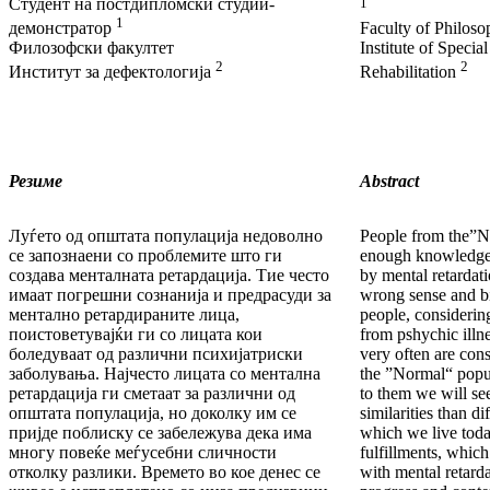
Студент на постдипломски студии-
1
1
демонстратор
Faculty of Philos
Филозофски факултет
Institute of Specia
2
2
Институт за дефектологија
Rehabilitation
Резиме
Abstract
Луѓето од општата популација недоволно
People from the”N
се запознаени со проблемите што ги
enough knowledge 
создава менталната ретардација. Тие често
by mental retardat
имаат погрешни сознанија и предрасуди за
wrong sense and bi
ментално ретардираните лица,
people, considerin
поистоветувајќи ги со лицата кои
from pshychic illn
боледуваат од различни психијатриски
very often are con
заболувања. Најчесто лицата со ментална
the ”Normal“ popul
ретардација ги сметаат за различни од
to them we will see
општата популација, но доколку им се
similarities than d
пријде поблиску се забележува дека има
which we live today
многу повеќе меѓусебни сличности
fulfillments, which
отколку разлики. Времето во кое денес се
with mental retardat