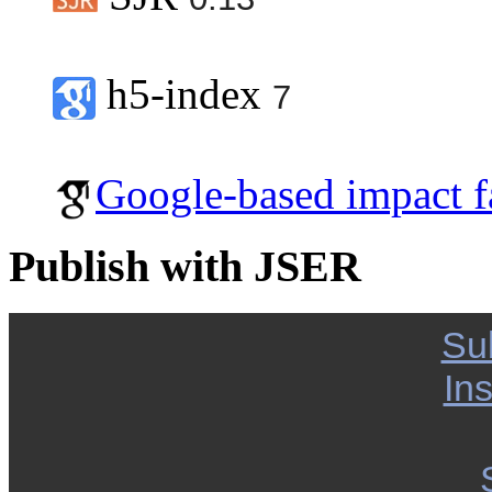
h5-index
7
Google-based impact f
Publish with JSER
Su
Ins