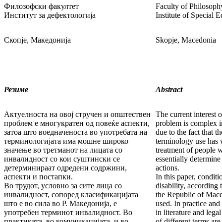
Филозофски факултет
Faculty of Philosoph
Институт за дефектологија
Institute of Special 
Скопје, Македонија
Skopje, Macedonia
Резиме
Abstract
Актуелноста на овој стручен и општествен
The current interest o
проблем е многукратен од повеќе аспекти,
problem is complex i
затоа што воедначеноста во употребата на
due to the fact that t
терминологијата има мошне широко
terminology use has 
значење во третманот на лицата со
treatment of people w
инвалидност со кои суштински се
essentially determine
детерминираат одредени содржини,
actions.
аспекти и постапки.
In this paper, conditi
Во трудот, условно за сите лица со
disability, according 
инвалидност, сопоред класификацијата
the Republic of Maced
што е во сила во Р. Македонија, е
used. In practice and
употребен терминот инвалидност. Во
in literature and lega
практиката, во комуникацијата, и во
of different terms ar