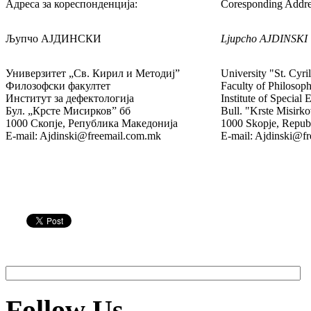
Адреса за кореспонденција:
Coresponding Addre
Љупчо АЈДИНСКИ
Ljupcho AJDINSKI
Универзитет „Св. Кирил и Методиј”
University "St. Cyr
Филозофски факултет
Faculty of Philosop
Институт за дефектологија
Institute of Special
Бул. „Крсте Мисирков” бб
Bull. "Krste Misirko
1000 Скопје, Република Македонија
1000 Skopje, Repub
E-mail: Ajdinski@freemail.com.mk
E-mail: Ajdinski@f
Follow Us