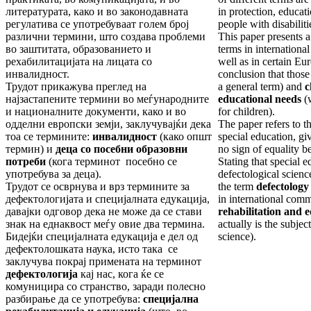
литературата, како и во законодавната
in protection, educati
регулатива се употребуваат голем број
people with disabiliti
различни термини, што создава проблеми
This paper presents a
во заштитата, образованието и
terms in internationa
рехабилитацијата на лицата со
well as in certain E
инвалидност.
conclusion that those
Трудот прикажува преглед на
a general term) and
c
најзастапените термини во меѓународните
educational needs
(w
и националните документи, како и во
for children).
одделни европски земји, заклучувајќи дека
The paper refers to t
тоа се термините:
инвалидност
(како општ
special education, giv
термин) и
деца со посебни образовни
no sign of equality b
потреби
(кога терминот посебно се
Stating that special e
употребува за деца).
defectological science
Трудот се осврнува и врз термините за
the term
defectology
дефектологијата и специјалната едукација,
in international com
давајки одговор дека не може да се стави
rehabilitation and 
знак на еднаквост меѓу овие два термина.
actually is the subjec
Бидејќи специјалната едукација е дел од
science).
дефектолошката наука, исто така се
заклучува покрај примената на терминот
дефектологија
кај нас, кога ќе се
комуницира со странство, заради полесно
разбирање да се употребува:
специјална