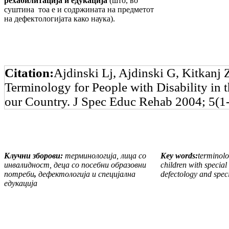
рехабилитација и едукација
(што, во
суштина тоа е и содржината на предметот
на дефектологијата како наука).
Citation:
Ajdinski Lj, Ajdinski G, Kitkanj Z
Terminology for People with Disability in 
our Country. J Spec Educ Rehab 2004; 5(1
Клучни зборови:
терминологија, лица со
Key words:
terminolog
инвалидност, деца со посебни образовни
children with special
потреби
,
дефектологија и специјална
defectology and spec
едукација