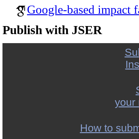
Google-based impact f
Publish with JSER
Su
Ins
your
How to subm