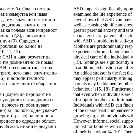
 состојба. Ова го по­твр­
ASD impacts significantly upon 
овие семејства кои имаа
examined the life experience of
да има значајно не­га­тивно
have shown that ASD can have a 
предизвика зна­чи­те­лен
well as causing significant str
вика голема воз­­не­миреност
greater parental anxiety and tensi
еност (7,8), а високиот
characteristic of parents of such
видуи (9). Одредени
with ASD’s problems in self-ca
проблеми во однос на
Mothers are predominantly respo
0, 11, 12).
experience chronic fatigue and st
о САН и како резултат на
physical care of the individual 
вците доминантно се по­мал­
(15). Siblings are significantly
АН, но сепак и тие се под­
in addition, exhaustion can affe
трите, исто така, зна­чи­телно
An added stressor is the fact th
), и до­пол­ни­тел­ното
may appear particularly striking
нос на домашните обврски и
parents may be blamed by others
behaviour’ (15, 18). Furthermo
и (барем до периодот на
that even when individuals are 
о упадливи и допадливи со
of support in others; unfortunatel
е најчесто ги обвинуваат
Individuals with ASD can find t
о) за „лошото одне­су­ва­ње“
of the characteristic impairment
ерниот развој на лич­носта
growing up, and individuals wi
реност во одре­дена област,
However, informal social suppor
те. За жал, нивните делумни
limited for families with indi­v
of their behaviour (4, 19). Ther