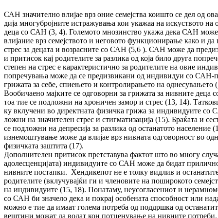
САН значително влијае врз оние семејства кои­што се дел од оваа
дија многубројните истражувања кои ука­жаа на искуството на 
деца со САН (3, 4). Големото мно­зин­ство укажа дека САН може 
влијание врз семејството и не­го­во­то функ­ционирање како и да 
стрес за децата и возрасните со САН (5,6 ). САН може да предиз
и притисок кај родителите за раз­­лика од која било друга попреч
степен на стрес е карак­те­рис­тично за родителите на овие инди
попречувања може да се пред­из­­­викани од индивидуи со САН-
грижата за себе, спиењето и конт­­ролирањето на однесувањето (1
Вооби­чаено мајките се одговорни за грижата за нивните деца с
тоа тие се подложни на хроничен замор и стрес (13, 14). Татко
ку вклучени во директната физичка гри­жа за индивидуите со С
ложни на значителен стрес и стиг­ма­ти­за­ци­ја (15). Браќата и сес
се подложни на депресија за раз­ли­ка од останатото население (16
изнемоштување може да влијае врз нив­ната одговорност во од
физичката заштита (17).
Дополнителен притисок претставува фактот што во многу случа
адо­лесценцијата) индивидуите со САН може да бидат приличн
нив­ните постапки. Хендикепот не е толку вид­лив и останатит
родителите (вклучувајќи ги и членовите на по­широкото семејств
на индивидуите (15, 18). Понатаму, неусо­гласениот и нерамном
со САН би значело дека и покрај осо­бената способност или нада
можно е тие да имаат го­ле­ма потреба од поддршка од останати
вештини можат да во­дат кон потценување на нивните потреби.