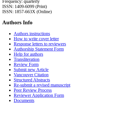
Frequency: quarterly
ISSN: 1409-6099 (Print)
ISSN: 1857-663X (Online)
Authors Info
Authors instructions
How to write cover letter
Response letters to reviewers
Authorship Statement Form
Help for authors
Transliteration
Review Form
Submit new Article
Vancouver Citation
Structured Abstracts
Re-submit a revised manuscript
Peer Review Process
Reviewer Application Form
Documents