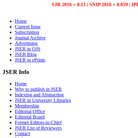
SJR 2016 = 0.13 | SNIP 2016 = 0.059 | IP
Home
Current Issue
Subscription
Journal Archive
Advertising
JSER in OJS
JSER Blog
JSER in ePrints
JSER Info
Home
Why to publish in JSER
Indexing and Abstracting
JSER in University Libraries
Membership
Editorial Office
Editorial Board
Former Editors-in-Chief
JSER List of Reviewers
Contact