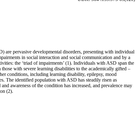
) are pervasive developmental disorders, presenting with individual
m­pair­ments in social interaction and social communication and by a
ctivities: the ‘triad of impairments’ (1). Individuals with ASD span the
 those with severe learning disabilities to the academically gifted –
 con­ditions, including learning disability, epi­lepsy, mood
ties. The identified population with ASD has steadily risen as
ed and awareness of the condition has increa­sed, and prevalence may
on (2).