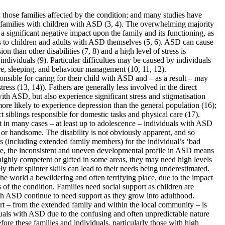
those families affected by the condition; and many studies have
 families with children with ASD (3, 4). The overwhelming majority
significant negative impact upon the family and its functioning, as
ess to children and adults with ASD themselves (5, 6). ASD can cause
on than other disabilities (7, 8) and a high level of stress is
 individuals (9). Particular difficulties may be caused by individuals
re, sleeping, and behaviour management (10, 11, 12).
nsible for caring for their child with ASD and – as a result – may
ress (13, 14)). Fathers are generally less involved in the direct
with ASD, but also experience significant stress and stigmatisation
 more likely to experience depression than the general population (16);
ct siblings responsible for domestic tasks and physical care (17).
at in many cases – at least up to adolescence – individuals with ASD
 or handsome. The disability is not obviously apparent, and so
 (including extended family members) for the individual’s ‘bad
re, the inconsistent and uneven developmental profile in ASD means
highly competent or gifted in some areas, they may need high levels
y their splinter skills can lead to their needs being unde­res­timated.
he world a bewildering and often terrifying place, due to the impact
s of the condition. Families need social support as children are
th ASD continue to need support as they grow into adulthood.
t – from the extended family and within the local community – is
iduals with ASD due to the confusing and often unpredictable nature
efore these families and individuals, particularly those with high