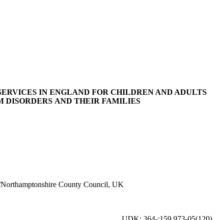
SERVICES IN ENGLAND FOR CHILDREN AND ADULTS
 DISORDERS AND THEIR FAMILIES
/Northamptonshire County Council, UK
UDK: 364-:159.973-05(120)