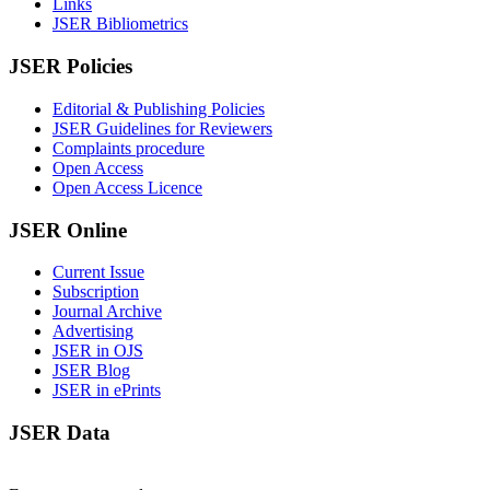
Links
JSER Bibliometrics
JSER Policies
Editorial & Publishing Policies
JSER Guidelines for Reviewers
Complaints procedure
Open Access
Open Access Licence
JSER Online
Current Issue
Subscription
Journal Archive
Advertising
JSER in OJS
JSER Blog
JSER in ePrints
JSER Data