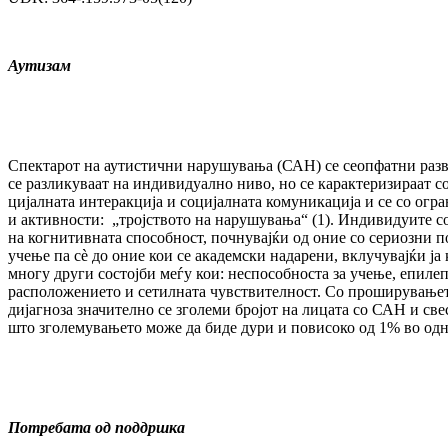
Аутизам
Спектарот на аутистични нарушувања (САН) се сеопфатни разв
се разликуваат на индивидуално ни­во, но се карактеризираат с
цијалната интеракција и социјалната ко­му­ни­кација и се со огра
и активности: „тројството на нарушу­ва­ња“ (1). Индивидуите с
на когнитивната способност, поч­ну­вај­ќи од оние со сериозни 
учење па сè до оние кои се ака­дем­ски надарени, вклучувајќи ја к
многу други состојби меѓу кои: неспособноста за учење, епилепс
расположението и се­тил­ната чувствителност. Со проширувањет
дијагноза значително се зго­леми бројот на лицата со САН и свес­
што зголемувањето мо­же да биде дури и повисоко од 1% во одно
Потребата од поддршка