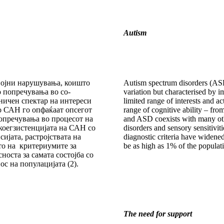
Autism
ојни нарушувања, кои­што
Autism spectrum disorders (ASD
о попречувања во со­
variation but characterised by i
ничен спектар на инте­ре­си
limited range of inte­rests and a
о САН го опфаќаат опсе­гот
range of cognitive ability – from
попречувања во про­цесот на
and ASD coexists with many other
оег­зис­тен­ци­јата на САН со
disorders and sensory sensi­tivi
ијата, растројствата на
diagnostic criteria have wi­de­n
о на кри­териумите за
be as high as 1% of the populati
нос­та за самата состојба со
с на популацијата (2).
The need for support