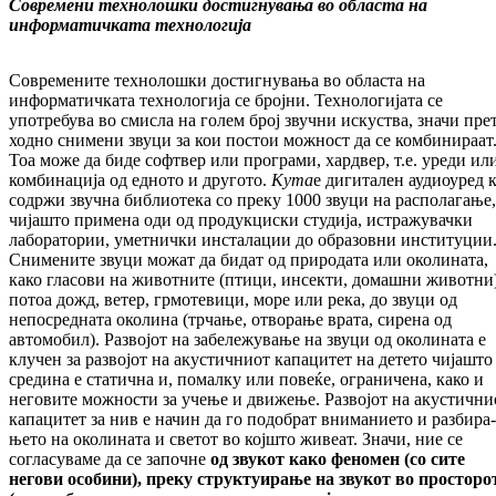
Современи технолошки достигнувања во областа на
информатичката технологија
Современите технолошки достигнувања во областа на
информатичката технологија се број­ни. Технологијата се
употребува во смис­ла на голем број звучни искуства, значи пре
ходно снимени звуци за кои постои мож­ност да се комбинираат
Тоа може да би­де софтвер или програми, хардвер, т.е. уреди ил
комбинација од едното и другото.
Kyma
е дигитален аудиоуред к
содржи звучна биб­лиотека со преку 1000 звуци на рас­по­ла­га­ње,
чијашто примена оди од продукциски сту­дија, истражувачки
лаборатории, умет­нич­ки инсталации до образовни институции
Сни­мените звуци можат да бидат од при­ро­да­та или околината,
како гласови на жи­вот­ни­те (птици, инсекти, домашни животни)
по­­тоа дожд, ветер, грмотевици, море или ре­ка, до звуци од
непосредната околина (трча­ње, отворање врата, сирена од
автомобил). Раз­војот на забележување на звуци од око­ли­на­та е
клучен за развојот на акустичниот ка­па­цитет на детето чијашто
средина е ста­тич­на и, помалку или повеќе, ограничена, како и
неговите можности за учење и движење. Раз­војот на акустични
капацитет за нив е на­чин да го подобрат вниманието и раз­би­ра­
ње­то на околината и светот во којшто жи­веат. Значи, ние се
согласуваме да се за­поч­не
од звукот како феномен (со сите
негови осо
бини), преку структуирање на звукот во просторо