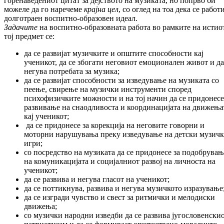
го­ренаведениот цитат за дејството на му­зи­ка­та, но попрво би
можеле да го наречеме
крајна цел
, со оглед на тоа дека се работи
до­лготраен воспитно-образовен идеал.
Задачите
на воспитно-образовната работа во рамките на истио
тој предмет се:
да се развијат музичките и општите спо­соб­ности кај
ученикот, да се збогати не­го­виот емоционален живот и да
негува по­тре­бата за музика;
да се развијат способности за изве­ду­ва­ње на музиката со
пеење, свирење на му­зич­ки инструменти според
психофизичките мож­ности и на тој начин да се придонесе
раз­вивање на снаодливоста и коорди­на­ци­ја­та на движења
кај ученикот;
да се придонесе за корекција на не­го­ви­те го­ворни и
моторни нарушувања преку изве­дување на детски музич
игри;
со посредство на музиката да се при­до­не­се за подобрува
на комуникацијата и со­цијалниот развој на личноста на
ученикот;
да се развива и негува гласот на уче­ни­кот;
да се поттикнува, развива и негува му­зич­кото изразување
да се изгради чувство и свест за рит­мич­ки и мелодиски
движења;
со музички народни изведби да се раз­ви­ва југословенски