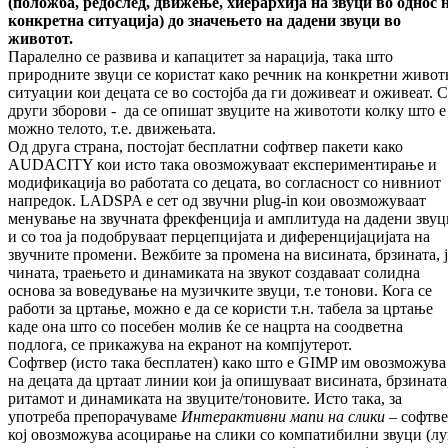
(положба, редослед, дви
же
ње, хиерархија на звуци во однос 
кон
крет
на ситуација) до значењето на дадени зву
ци во
животот.
Паралелно се развива и капацитет за нара­ци­ја, така што
природните звуци се користат ка­ко речник на конкретни живо
ситуации кои децата се во состојба да ги доживеат и ожи­веат. 
други зборови - да се опишат зву­ците на живототи колку што е
можно те­­ло­то, т.е. движењата.
Од друга страна, постојат бесплатни софтвер па­кети како
AUDACITY кои исто така овоз­мо­жуваат експериментирање и
моди­фи­ка­ци­ја во работата со децата, во согласност со ни­в­ниот
напредок. LADSPA е сет од звучни plug-in кои овозможуваат
менување на звуч­на­та фрекфенција и амплитуда на дадени зву­ц
и со тоа ја подобруваат перцепцијата и ди­ференцијацијата на
звучните промени. Веж­бите за промена на висината, брзината, ј
чината, траењето и динамиката на звукот соз­даваат солидна
основа за воведување на му­зичките звуци, т.е тонови. Кога се
работи за цртање, можно е да се користи т.н. табела за цртање
каде она што со посебен молив ќе се нацрта на соодветна
подлога, се при­ка­жу­ва на екранот на компјутерот.
Софтвер (исто така бесплатен) како што е GIMP им овозможува
на децата да цртаат ли­нии кои ја опишуваат висината, брзината
ри­тамот и динамиката на звуците/тоновите. Исто така, за
употреба препорачуваме
Интер
активни мапи на слики
– софтв
кој овоз­­можува асоцирање на слики со ком­па­ти­бил­­ни звуци (лу