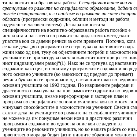
ти на воспитно-образовната работа.
Спец
и
фичностите кои ги
сретнуваме во рамките на специјалното образование, да
де
ни с
повеќе декларативно, а ги наоѓаме во рамките на сите допирни
области
(про­грам­ски содржини, облици и методи на ра­бо­та,
одделенски часовен систем). Дек­ла­ра­тив­носта за
специфичностите на воспитно-образовната работа посебно е
истакната и наг­ласена во рамките на дидактичко-метод­ски­те
упатства кои се дадени речиси за сите пред­мети. Поточно, кога
се каже дека „во про­грамата не се тргнува од наставните содр­
жини како од цел, туку од објективните по­треби и можности на
ученикот и се при­ла­го­дува наставно-воспитниот процес со нив
ниот индивидуален развој“(1). Иако не се трг­нува од наставнит
содржини како цел, и по­на­­таму програмските содржини во ред
но­то основно училиште (во зависност од пред­мет до предмет)
речиси буквално се пре­пишани од наставниот план во редовни
основ­ни училишта од 1992 година. По из­врше­ните реформи и
драстичното на­ма­лу­ва­ње на програмските содржини во редовн
основни училишта, имаме нереформиран и за­старен план и
програма во специјалните основ­ни училишта кои во многу ги н
ми­ну­ваат способностите и можностите на уче­ни­кот. Свесни сме
фактот дека на учениците во рамките на специјалните училишт
не мо­же­ме да им понудиме некои нови и драс­тич­но различни
програмски содржини во однос на оние кои се дадени за
учениците во ре­дов­ните училишта, но во нашата работа со нив,
првенствено мора да бидат јасни нив­ните образовни можности