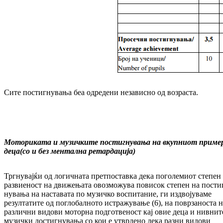
Сите постигнувања беа одредени независно од возраста.
Моториката и музичките постигнувања на вкупниот приме
деца
(со и без ментална ретардација)
Тргнувајќи од логичната претпоставка дека по­­големиот степен
развиеност на дви­же­ња­та овозможува повисок степен на пос­ти
ну­вања на наставата по музичко воспитание, ги издвојуваме
резултатите од поглобалното истра­жување (6), на поврзаноста н
раз­лич­ни видови моторна подготвеност кај овие де­ца и нивнит
музички достигнувања со кои е утвр­дено дека разни видови