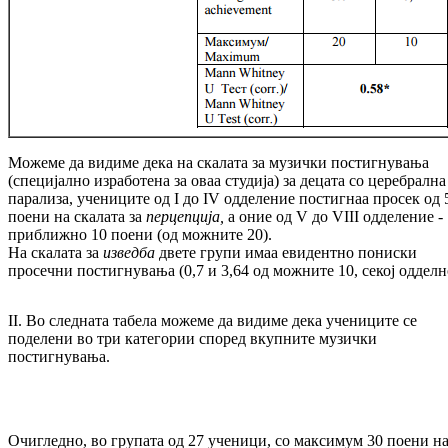
Можеме да видиме дека на скалата за му­зич­ки постигнувања
(специјално изра­ботена за оваа студија) за децата со церебрална
па­ра­ли­за, учениците од I до IV одделение пос­тиг­наа просек од 
поени на скалата за
пер
цеп
ција,
а оние од V до VIII одделение -
при­­б­­лижно 10 поени (од можните 20).
На скалата за
изведба
двете групи имаа еви­дент­но пониски
просечни постигнувања (0,7 и 3,64 од можните 10, секој одделн
II. Во следната табела можеме да видиме де­ка учениците се
поделени во три категории спо­ред вкупните музички
постигнувања.
Очигледно, во групата од 27 ученици, со макси­мум 30 поени н