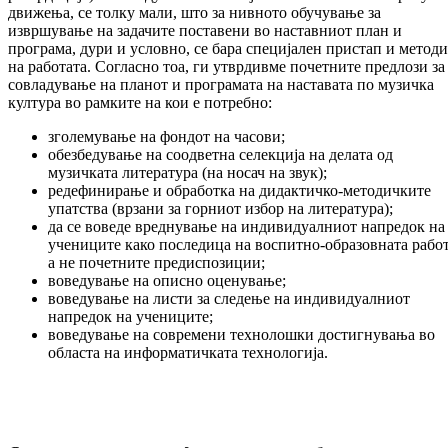
движења, се толку мали, што за нивното обу­­­чување за
извршување на задачите пост­а­ве­ни во наставниот план и
програма, дури и условно, се бара специјален пристап и ме­то­ди
на работата. Согласно тоа, ги утвр­див­ме почетните предлози за
совладување на пла­нот и програмата на наставата по му­зич­ка
култура во рамките на кои е потребно:
зголемување на фондот на часови;
обезбедување на соодветна селекција на делата од
музичката литература (на носач на звук);
редефинирање и обработка на ди­дак­тич­ко-методичките
упатства (врзани за горниот избор на литература);
да се воведе вреднување на инди­ви­дуал­ниот напредок на
учениците како последица на воспитно-образовната работ
а не по­чет­ните предиспозиции;
воведување на описно оценување;
воведување на листи за следење на инди­видуалниот
напредок на учениците;
воведување на современи технолошки дос­тигнувања во
областа на информатичката тех­нологија.