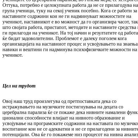
Отту­ка, потребно е целокупната работа да не се прилагодува на
група ученици, туку на секој ученик посебно. Кога се работи за
нас­тав­ните содржини кои не ги надминуваат мож­ностите на
ученикот, наставникот е во мож­ност да го организира часот, та
што сво­јата работа, пристапот, методите и нас­тав­ните средства 
ги прилагоди на уче­ни­кот. На тој начин и резултатите од работ
ќе бидат задоволителни. Проблемот е далеку по­голем кога
организацијата на наставниот про­цес и усвојувањето на знаења
навики и веш­тини ги надминува психофизичките мож­ности на
ученикот.
Цел на трудот
Овој наш труд произлегува од прет­пос­тав­ка­та дека со
истражувањето на музичките пос­тиг­нувања на децата со
церебрална парализа ќе се покаже дека нивните намалени функ
цио­нални способности влијаат на нивното обра­зование и
усвојување на програмските со­држини на наставата по музичко
вос­пи­та­ние кои не се адекватни и не се прилагодени за нивнит
потенцијали. Ова ќе го покажеме низ процесот на нивна анализ