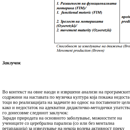
Заклучок
Во контекст на овие наоди и извршени ана­ли­зи на програмскит
содржини на нас­та­ва­та по музичка култура која покажа не­дос­та
то­ци во реализацијата на задачите во однос на поставените цел
како и недостаток на адек­ватни дидактичко-методички упатства
го донесовме следниот заклучок:
За­ради природата на основното заболување, мож­ностите на
учениците со церебрална па­ра­лиза (со или без ментална
ретардација) за из­ведување на некоја волева активност пре­ку