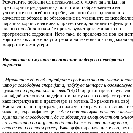
Резултатите добиени од истражувањето мо­жат да влијаат на
претстојните реформи во учи­лиштата и образованието на
учениците со посебни потреби, така што би се одредил нов
едукативен образец на образование на уче­ниците со церебралн
парализа кој би се зас­новал, првенствено, на нивните функ­цио­
нал­ни способности кои ќе претставуваат де­тер­минанта на
програмските содржини. Исто така, ќе предложиме нов концеп
кој­што е фокусиран на употребата на техно­­ло­гија поддржана од
модерните компјутери.
Наставата по музичко воспитание за деца со церебрална
парализа
„Музиката е едно од најдобрите средства за изразување затоа
што ја ослободува енер
гијата, побудува интерес и овозможува
чувст
во на пријатност и среќа“
(4).Овој ци­тат претставува еде
од најдобрите описи на деј­ството на музиката со која се сретна
ка­ко истражувачи и практичари за музика. Во рамките на овој
Наставен план и про­гра­ма ја наоѓаме програмата за настава по 
зич­ка култура чијашто цел е
да
ги потти
к
ну
ва, развива и негува
музичките спо
соб
нос
ти, да го збогатува емоционалниот жив
на ученикот и на тој начин да придонесе за нив
ниот музички,
естетски и сестран раз
вој.
Вака дефинираната цел е соодветна