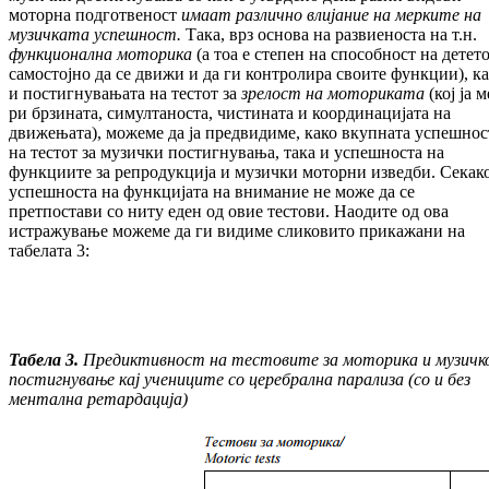
моторна под­гот­веност
имаат различно влијание на мерките на
музичката успешност.
Така, врз основа на развиеноста на т.н.
функционална мо
то
ри
ка
(а тоа е степен на способност на детет
са­мостојно да се движи и да ги контролира свои­те функции), к
и постигнувањата на тес­тот за
зрелост на моториката
(кој ја м
ри брзината, симултаноста, чистината и коор­динацијата на
движењата), можеме да ја пред­видиме, како вкупната успешнос
на тес­тот за музички постигнувања, така и успеш­носта на
функциите за репродукција и му­зички моторни изведби. Секако
успеш­нос­та на функцијата на внимание не може да се
претпостави со ниту еден од овие тестови. Наодите од ова
истражување можеме да ги ви­диме сликовито прикажани на
табелата 3:
Табела 3.
Пр
e
диктивност на тестовите за моторика и музичк
постигнување кај учениците со церебрална парализа (со и без
ментална ретардација)