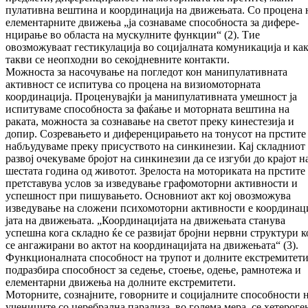
пулативна вештина и координација на дви­жењата. Со процена 
елементарните дви­жења „ја сознаваме способноста за ди­фе­ре­
нцирање во областа на мускулните функ­ции“ (2). Тие
овозможуваат гестикулација во со­цијалната комуникација и ка
такви се неоп­ходни во секојдневните контакти.
Мож­носта за насочување на погледот кон ма­нипулативната
активност се испитува со про­цена на визиомоторната
координација. Про­ценувајќи ја манипулативната умешност ја
испитуваме способноста за фаќање и мо­тор­ната вештина на
раката, можноста за соз­на­вање на светот преку кинестезија и
допир. Созревањето и диференцирањето на тонусот на прстите
набљудуваме преку при­сус­т­во­то на синкинезии. Кај складниот
развој оче­куваме бројот на синкинезии да се изгуби до крајот н
шестата година од животот. Зре­лос­та на моториката на прстите
претставува услов за изведување графомоторни актив­нос­ти и
успешност при пишувањето. Основ­ниот акт кој овозможува
изведување на сло­же­ни психомоторни активности е коор­ди­на­ц
јата на движењата. „Координацијата на дви­жењата станува
успешна кога складно ќе се развијат бројни нервни структури к
се анга­жирани во актот на координацијата на дви­жењата“ (3).
Функционалната спо­соб­ност на трупот и долните екстремитет
под­раз­бира способност за седење, стоење, оде­ње, рамнотежа и
елементарни движења на дол­ните екстремитети.
Моторните, сознајните, говорните и соци­јал­ни­те способности 
учениците со цере­б­рал­на парализа, во голема мера, се хетероге