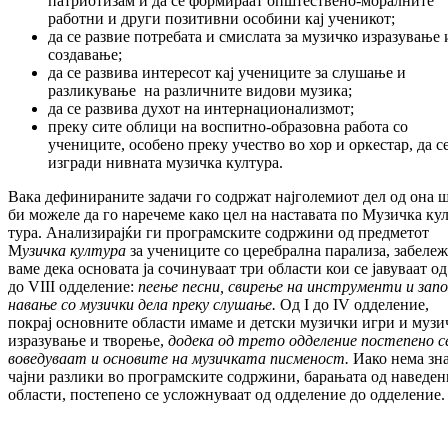
патриотизам и да се фор­ми­раат општествено-моралните
работни и дру­ги позитивни особини кај ученикот;
да се развие потребата и смислата за му­зич­ко изразување 
создавање;
да се развива интересот кај учениците за слу­шање и
разликување на различните ви­до­ви музика;
да се развива духот на интер­нацио­на­лиз­мот;
преку сите облици на воспитно-обра­зов­на работа со
учениците, особено преку учест­во во хор и оркестар, да с
изгради нив­ната музичка култура.
Вака дефинираните задачи го содржат нај­го­ле­миот дел од она 
би можеле да го на­ре­че­ме како цел на наставата по Музичка кул
тура. Анализирајќи ги програмските содр­жи­ни од предметот
М
узичка култура
за уче­ни­ците со церебрална парализа, забе­ле­ж
ва­ме дека основата ја сочинуваат три области кои се јавуваат од
до VIII одделение:
пеење пес
ни, свирење на инструменти и запо
на
ва
ње со музички дела преку слушање.
Од I до IV одделение,
покрај основните области има­ме и детски музички игри и музи
изра­зување и творење,
додека од трето одде
ление постепено с
воведуваат и осно
ви
те на музичката писменост.
Иако нема зна
чајни разлики во програмските содржи­ни, барањата од наведен
области, пос­те­пе­но се усложнуваат од одделение до одде­ление.