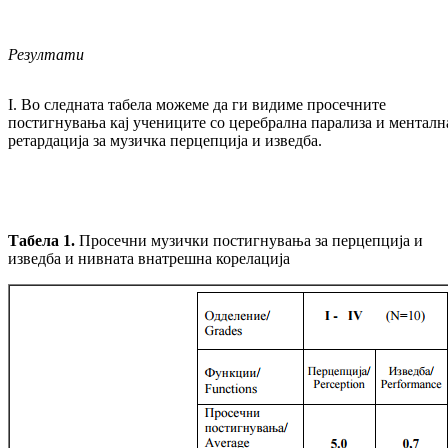
Резултати
I. Во следната табела можеме да ги видиме просечните
постигнувања кај учениците со церебрална парализа и менталн
ретардација за музичка перцепција и изведба.
Табела 1.
Просечни музички постигнувања за перцепција и
изведба и нивната внатрешна корелација