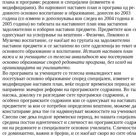
плана и програми: редовни и специјални (изменети и
модифицирани). Во најновиот наставен план и програма од ре­
довното основно воспитание и обра­зо­ва­ние, донесен во 2003
година (со измени и до­пол­нувања кои следеа во 2004 година и
2005 го­дина) во табелата на наставниот план има за­стапени
задолжителни и изборни наставни пред­мети. Предметите кои с
однесуваат на ус­војување на вештини - Физичко, Ликовно и
Музичко воспитание, се наоѓаат во групата на задолжителни
наставни предмети и се за­ста­пени во сите одделенија во текот 
основ­ното образование и воспитание.
Истиот наставен план
важи и за учени
ци
те со те
лесна инвалидност кои посетуваат
основ
но образование според редовната про
грама, без оглед на
организацијата на училиштето.
Во програмата за учениците со телесна инва­лид­ност кои
посетуваат основно обра­зо­ва­ние според специјален, изменет и
моди­фи­ци­ран наставен план, веќе подолг временски пе­риод не
направени значајни реформи на про­грамските содржини. Во та
насока, до­кол­ку ги разгледаме сите програмски со­др­жи­ни, а
особено програмските содржи­ни кои се однесуваат на наставата
пред­ме­ти­те за кои се потребни определени вештини, мо­же­ме да
констатираме дека тие ги над­ми­ну­ваат мож­ностите на ученикот
Свесни сме дека подолг временски период, во нашата социјалн
средина постои иден­тич­­ност и сличност во програмските содр­ж
ни на редовните и специјалните основни учи­лишта. Сличности
се доминантни, важ­ни и бројни, и се наоѓаат скоро во сите облас