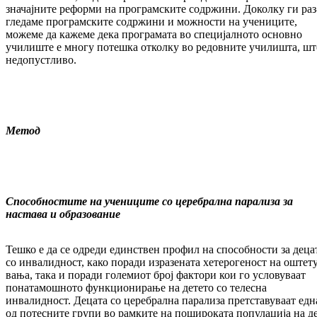
значајните реформи на програмските содржини. Доколку ги раз
гле­даме програмските содржини и можности на учениците,
можеме да кажеме дека про­гра­мата во специјалното основно
училиште е многу потешка отколку во редовните учи­лишта, шт
недопустливо.
Метод
Способностите на учениците со церебрална парализа за
настава и образование
Тешко е да се одреди единствен профил на спо­собности за деца
со инвалидност, како по­ради изразената хетерогеност на оште­т
ва­ња, така и поради големиот број фактори кои го условуваат
понатамошното функ­цио­ни­рање на детето со телесна
инвалидност. Де­цата со церебрална парализа прет­ста­ву­ваат едн
од потесните групи во рамките на по­широката популација на д