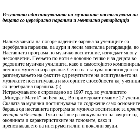
Резултати од
испитувањата на музичките постигнувања на
децата со церебрална парализа и ментална ретардација
Наложувањата на погоре дадените барања за уче­ниците со
церебрална парализа, па дури и лесна ментална ретардација, во
Наставната про­грама по музичко воспитание, изгледаат многу
несоодветни. Пеењето по ноти е до­волно тешко и за децата во
редовните му­зич­ки училишта, како и самостојното ком­по­ни­ра
личното музичко изразување. Сето тоа станува поочигледно со
разгледувањето на фактите од резултатите на испитувањето на
музичките постигнувања и моторните спо­собности кај учениц
со церебрална парализа. (5)
Истражувањето е спроведено во 1997 год. во учи­лиштето
„Миодраг Матиќ“ во Белград. Во примерокот имавме 27 учени
Скалата за музички постигнувања ги содржеше само основните
барања од наставната програма за музичко воспитание за
првит
четири одделенија
. Тука спаѓаше разликувањето на звуците од
околината и карактеристиките на тоновите, како и
препознавањето на инстру­мен­тални и вокални звуци.