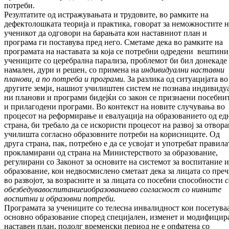
потреби.
Резултатите од истражувањата и трудовите, во рамките на
дефектолошката теорија и прак­тика, говорат за неможностите н
уче­ни­­кот да одговори на барањата кои нас­тав­ниот план и
програма ги поставува пред него. Сме­таме дека во рамките на
про­гра­ма­та на нас­тавата за која се потребни одредени веш­ти­ни
учениците со церебрална пара­лиза, проб­лемот би бил донекаде
намален, дури и ре­шен, со примена на
индивидуални нас
тав
ни
планови, а по потреба и програми.
За раз­лика од ситуацијата во
другите земји, на­шиот училиштен систем не познава инди­ви­ду
ни планови и програми бидејќи со закон се признаени посебни
и прилагодени про­грами. Во контекст на новите случувања во
про­цесот на реформирање и евалуација на образованието од ед
страна, би требало да се ис­користи процесот на развој за отвор
учи­лишта согласно образовните потреби на ко­рисниците. Од
друга страна, пак, потребно е да се усвојат и употребат правила
про­кла­мирани од страна на Министерството за обра­зование,
регулирани со Законот за осно­вите на системот за воспитание и
образо­ва­ние, кои недвосмислено сметаат дека за ли­ца­та со пре
во развојот, за возрасните и за лицата со посебни способности
с
обез
бе
ду
ва
воспитание
и
образование
во соглас
ност со нивните
воспитни и образовни по
треби.
Програмата за учениците со телесна инва­лид­ност кои посетува
основно обра­зо­ва­ние според специјален, изменет и мо­ди­фи­ци­р
наставен план, подолг временски пе­риод не е опфатена со