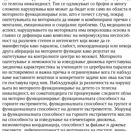
со телесна ин­валидност. Тие се одликуваат со бројни и мно­гу
сложени нарушувања кои можат да би­дат или само во областа 
моторното фун­кционирање или, што е почест случај, по­крај
оштетувањата на моториката да има­ме и комбинирани пречки 
ментални, емо­цио­нални и социјални проблеми. Од меди­цин­ск
аспект, нарушувањето на моториката има невролошка основа и
главно се де­фи­ни­ра како комплекс на невромускулна не­спо­соб­
ност од различен степен и интензитет ко­ја може да се
манифестира како парализа, сла­бост, некоординација или некој
друга абе­рација на моторните функции како ре­зул­тат на
оштетување на контролните центри во мо­зокот. Моторното
оштетување и не­мож­нос­та за изведување движења претставува
заедничка карактеристика за учениците со це­ребрална парализа
но истовремено и важ­на пречка и ограничување кога ги наб­љу­
ва­ме наставните вештини и конкретните за­да­чи кои оваа наста
ги поставува пред нив. Наб­људувајќи ја различноста на нару­шу­
ња­та во моторното функционирање на де­те­то со телесна
инвалидност, во со­ма­то­пе­ди­ја­та ги проценуваме следните обла
на мо­тор­но функционирање: функционалната спо­соб­ност на
горните екстремитети, функ­цио­нал­ната способност на трупот 
функ­цио­нал­ната способност на долните екс­тре­ми­те­ти. Зборува
за функционалната спо­соб­ност на горните екстремитети мисли
на спо­собноста за изведување на елементарни дви­жења,
визиомоторна координација, спо­соб­ност за фаќање и држење
предмети, ди­фе­ренцираност на моториката на прстите, ма­ни­