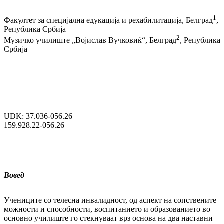
1
Факултет за специјална едукација и рехабилитација, Белград
,
Република Србија
2
Музичко училиште „Војислав Вучковиќ“, Белград
, Република
Србија
UDK: 37.036-056.26
159.928.22-056.26
Вовед
Учениците со телесна инвалидност, од аспект на сопствените
можности и способ­нос­ти, воспитанието и образованието во
основ­но училиште го стекнуваат врз основа на два наставни