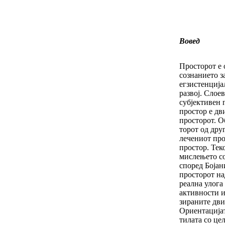
Вовед
Просторот е 
сознанието з
егзистен­ци­ј
развој. Слоеви
субјективен п
простор е дв
просторот. О
торот од друг
лечениот пр
прос­тор. Тек
мислењето со
според Бојан
просторот на
реална улога
активности и
зираните дв
Ориентацијат
ти­ла­та со ц