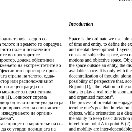
Introduction
ордината која заедно со
Space is the ordinate we use, alo
а телото и времето го одредува
of time and entity, to define the exi
ал­но­то поле и психичкиот
and mental development. Layers o
те во прос­­­­торот се
consist of subjective space, area 
ростор, додека об­јек­тивен
motions and objec­tive space. Obje
ижењето на екстреми­тетите во
the space outside an entity, the dis
бјективниот простор е прос­
available space. It is only with the
ата страна на телото, одда­-
decentralization of thought, along
остор или расположливиот
possi­bility of perspective that, ac
от на децентрација на
Bojanin (1), “the relation to the o
 мож­ност за перспектива,
starts to play a real role in sponta
ин (1), „односот спрема
and organized mo­tions”.
двор од телото почнува да игра
The process of orientation engage
 при вршењето на спонтаните
termine one’s position in relation
 изведувањето на орга­ни­
objects, while orientation at a dis
ижења“.
the ability to keep basic direction 
а е процес на користење на се­
travel from point A to point B (2).
ел да се утврди позицијата на
and mo­bility are inter-dependable: