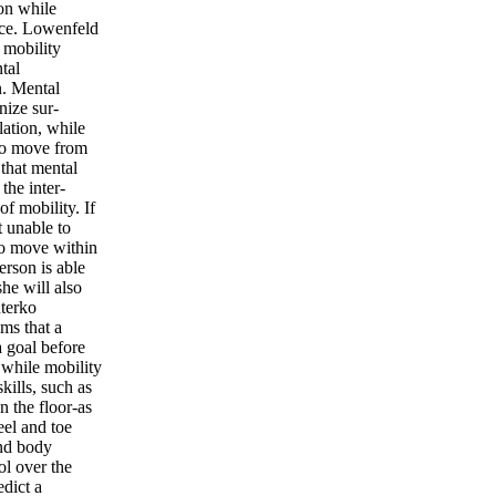
ion while
ace. Lowenfeld
 mobility
tal
. Mental
nize sur­
lation, while
 to move from
 that mental
the inter-
f mobility. If
t unable to
 to move within
erson is able
she will also
uterko
ims that a
a goal before
 while mobility
ills, such as
n the floor-as
eel and toe
nd body
ol over the
edict a