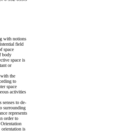
ng with notions
stential field
f space
of body
ctive space is
tant or
 with the
cording to
uter space
neous activities
s senses to de­
 to surrounding
tance represents
in order to
 Orientation
 orientation is