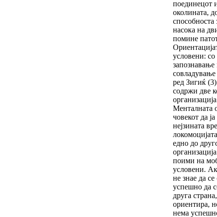
поедине­цот 
околината, до
способноста 
насока на дв
помине патот 
Ориентацијат
условени: со
запознавање 
сов­ла­дување
ред Зи­гиќ (3
содржи две к
организација
Менталната о
човекот да ја
нејзината вре
локомоцијата
едно до друг
орга­ни­заци
поими на моб
условени. Ако
не знае да се
успешно да с
друга страна,
ориентира, н
нема успешн