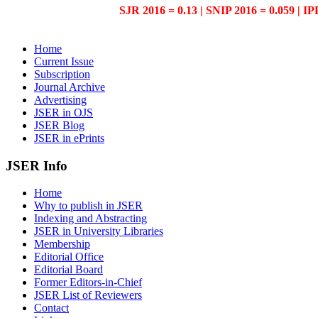
SJR 2016 = 0.13 | SNIP 2016 = 0.059 | IP
Home
Current Issue
Subscription
Journal Archive
Advertising
JSER in OJS
JSER Blog
JSER in ePrints
JSER Info
Home
Why to publish in JSER
Indexing and Abstracting
JSER in University Libraries
Membership
Editorial Office
Editorial Board
Former Editors-in-Chief
JSER List of Reviewers
Contact