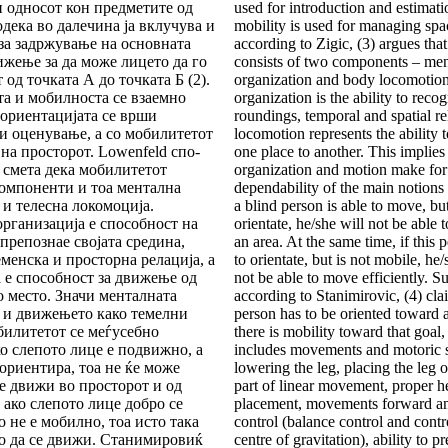
и односот кон предметите од
used for introduction and estimat
­де­ка во далечина ја вклучува и
mobility is used for managing sp
за задржување на основната
according to Zigic, (3) argues that
ижење за да може лицето да го
consists of two compo­nents – men
од точ­ка­та А до точката Б (2).
organization and body locomotion
а и мобил­нос­та се взаемно
organization is the ability to recog
 ориентацијата се врши
roundings, temporal and spatial re
и оценување, а со мобили­те­тот
lo­comotion represents the ability
 на просторот. Lowenfeld спо­
one place to another. This implies
) смета дека мобилитетот
organi­zation and motion make for 
омпоненти и тоа ментална
dependability of the main notions o
 и телесна локомоција.
a blind person is able to move, bu
рганизација е способност на
orientate, he/she will not be able
 препознае својата средина,
an area. At the same time, if this p
менска и просторна ре­ла­ција, а
to orientate, but is not mobile, he/
 е способност за движење од
not be able to move effi­ciently. S
о место. Значи менталната
according to Stanimirovic, (4) cla
ја и движењето како темелни
person has to be oriented toward 
илитетот се меѓусебно
there is mobility toward that goal,
 сле­по­то лице е подвижно, а
includes movements and motoric sk
 ориен­ти­ра, тоа не ќе може
lowering the leg, placing the leg o
е движи во просторот и од
part of linear movement, proper h
 ако слепото лице добро се
placement, movements forward a
о не е мобилно, тоа исто така
control (balance control and contr
о да се движи. Станимировиќ
centre of gravitation), ability to pr