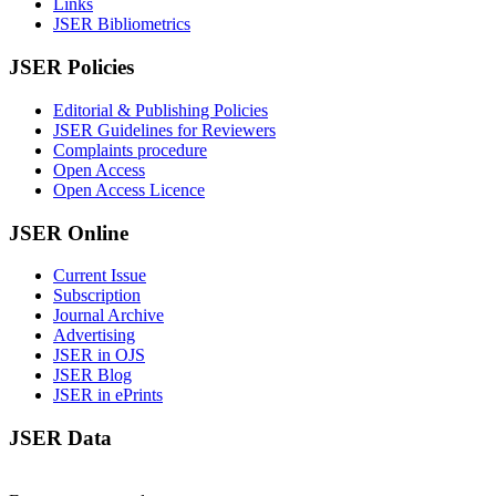
Links
JSER Bibliometrics
JSER Policies
Editorial & Publishing Policies
JSER Guidelines for Reviewers
Complaints procedure
Open Access
Open Access Licence
JSER Online
Current Issue
Subscription
Journal Archive
Advertising
JSER in OJS
JSER Blog
JSER in ePrints
JSER Data