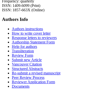
Frequency: quarterly
ISSN: 1409-6099 (Print)
ISSN: 1857-663X (Online)
Authors Info
Authors instructions
How to write cover letter
Response letters to reviewers
Authorship Statement Form
Help for authors
Transliteration
Review Form
Submit new Article
Vancouver Citation
Structured Abstracts
Re-submit a revised manuscript
Peer Review Process
Reviewer Application Form
Documents