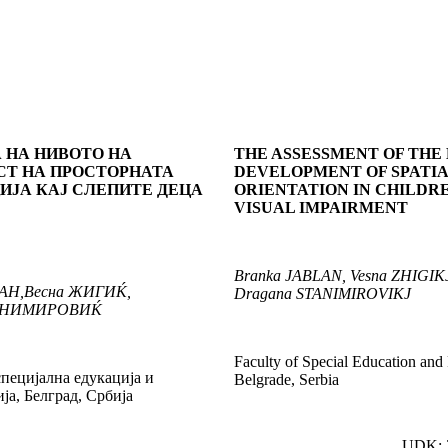
 НА НИВОТО НА
THE ASSESSMENT OF THE 
СТ НА ПРОСТОРНАТА
DEVELOPMENT OF SPATI
ИЈА КАЈ СЛЕПИТЕ ДЕЦА
ORIENTATION IN CHILDR
VISUAL IMPAIRMENT
Branka
JABLAN
, Vesna
ZHIGIKJ
АН
,
Весна
ЖИГИЌ
,
Dragana
STANIMIROVIKJ
АНИМИРОВИЌ
Faculty of Special Education and 
специјална едукација и
Belgrade, Serbia
ја, Белград, Србија
UDK: 3