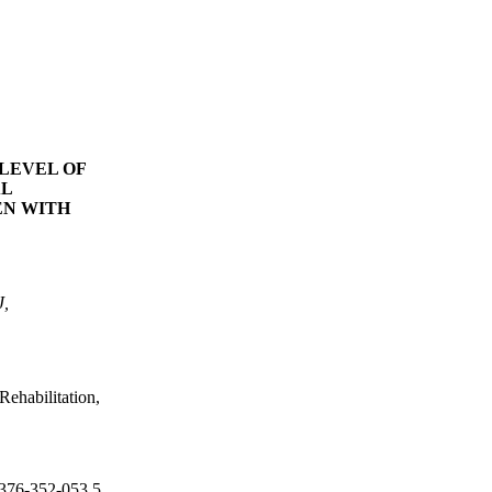
LEVEL OF
AL
EN WITH
,
Rehabilitation,
76-352-053.5