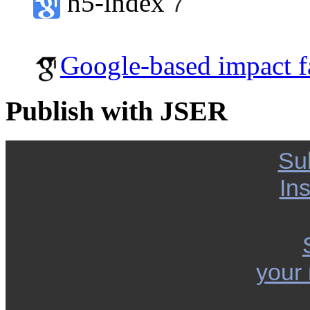
h5-index
7
Google-based impact f
Publish with JSER
Su
Ins
your