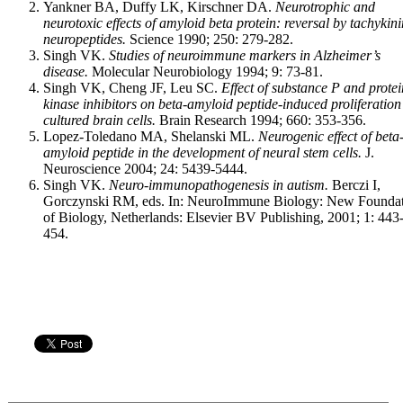
Yankner BA, Duffy LK, Kirschner DA.
Neurotro­phic and
neurotoxic effects of amyloid beta protein: reversal by tachykini
neuropeptides.
Science 1990; 250: 279-282.
Singh VK.
Studies of neuroimmune markers in Alz­heimer’s
disease.
Molecular Neurobiology 1994; 9: 73-81.
Singh VK, Cheng JF, Leu SC.
Effect of substance P and protei
kinase inhibitors on beta-amyloid pep­tide-induced proliferation
cultured brain cells.
Brain Research 1994; 660: 353-356.
Lopez-Toledano MA, Shelanski ML.
Neurogenic effect of beta
amyloid peptide in the development of neural stem cells.
J.
Neuroscience 2004; 24: 5439-5444.
Singh VK.
Neuro-immunopathogenesis in autism.
Berczi I,
Gorczynski RM, eds. In: NeuroImmune Biology: New Founda
of Biology, Netherlands: Elsevier BV Publishing, 2001; 1: 443
454.