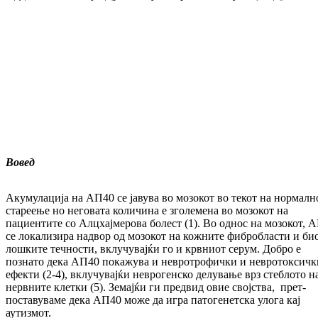
Вовед
Акумулација на АП40 се јавува во мозокот во текот на нормалн
стареење но неговата ко­ли­чина е зголемена во мозокот на
пациентите со Алцхајмерова болест (1). Во однос на мозо­кот, 
се локализира над­вор од мозокот на кожните фибробласти и би
лош­ките течности, вклучувајќи го и крвниот серум. Добро е
познато дека АП40 покажува и невротрофички и невротоксичк
ефекти (2-4), вклучувајќи нев­ро­генско делување врз стеблото н
нервните клетки (5). Земајќи ги предвид овие својства, прет­
поставуваме дека АП40 мо­же да игра патогенетска улога кај
аутизмот.