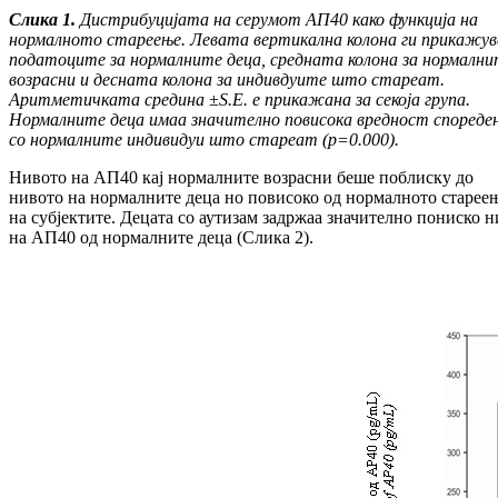
Слика 1.
Дистрибуцијата на серумот АП40 како функција на
нормалното стареење. Левата верти
кал
на колона ги прикажув
податоците за нор
мал
ни
те деца, средната колона за нормалн
воз
рас
ни и десната колона за индивдуите што стареат.
Аритметичката средина
±
S
.
E
.
е прикажана за секоја група.
Нормалните деца имаа значително по
ви
сока вредност спореде
со нормалните индиви
дуи што стареат (
p
=0.000
).
Нивото на АП40 кај нормалните возрасни беше по­блис­ку до
нивото на нормалните деца но по­ви­соко од нормалното старее
на субјектите. Децата со аути­зам задржаа значително пониско 
на АП40 од нормалните деца (Слика 2).