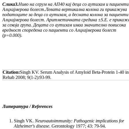
Слика
3.
Ниво на серум на АП40 кај деца со аути
зам
и пациент
Алцхајмерова болест.
Левата вер
тикална колона ги прикажува
податоците за деца со аутизам, а десната колона за
пациент
Алцхајмерова болест
.
Аритметичката средина
±
S
.
E
.
е прикаж
за секоја група. Децата со аути
зам имаа значително повисока
вредност споредена со
пациенти
со Алцхајмерова болест
(
p
=0.000
).
Citation:
Singh KV. Serum Analysis of Amyloid Beta-Protein 1-40 in 
Rehab 2008; 9(1-2):93-99.
Литература / References
Singh VK.
Neuroautoimmunity: Pathogenic implica­tions for
Alzheimer's disease.
Gerontology 1977; 43: 79-94.