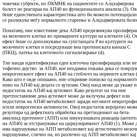
човечки субјекти, но ПКМНК на пациентите со Алцхајмерова
болест не реагираа на АП40 во функционалната анализа (3). Ов
беше един­стве­ната карактеристика што би можело потен­цијалн
се разликува меѓу нормалното ста­ре­е­ње и Алцхајмеровата боле
Понатаму, ние известивме дека АП40 предиз­ви­к­ува пролифера
на мозочните клетки во при­марните култури на клетките (4). О
ефект беше со дополнување на супстанцата P во кул­ту­рите на
мозочните клетки и посре­ду­ва­ше виа про­теинската киназа C
(ПКЦ), патека на кле­точ­ното сигнализирање (4).
Тие наоди иденти­фи­куваа еден клеточна проли­фе­рација или не
то­фично дејство за АП40, кое неодамна покажа дека се поврзув
нев­ро­генскиот ефект на АП40 на стеблото на нерв­ни­те клетки (
Како што е овде опишано, ние откривме по­нис­ко од нормалнот
ниво на АП40 кај децата со ау­тизам. Овој наод може да укаже н
недос­таток на АП40 кај аутизмот. Како резултат на тоа ние
претпоставивме дека аутизмот може да вклучува дефект или
недостаток на АП40 ме­та­бо­лизмот заради неговите невротроф
и/или неврогенски активности. Овој недостаток веро­јат­но мож
резултира од дефектната обра­бот­ка на претходникот на бета-
амилоид про­теи­нот (АПП) или имунулошката реакција (анти­те­
на АП40) за отстранување на циркули­рач­ки­от АП40 (1). Може 
има нарушување на АПП метаболизмот кај аутистичкото мозоч
нару­шу­вање, слично на, но различно од АПП ме­та­бо­лизмот кај