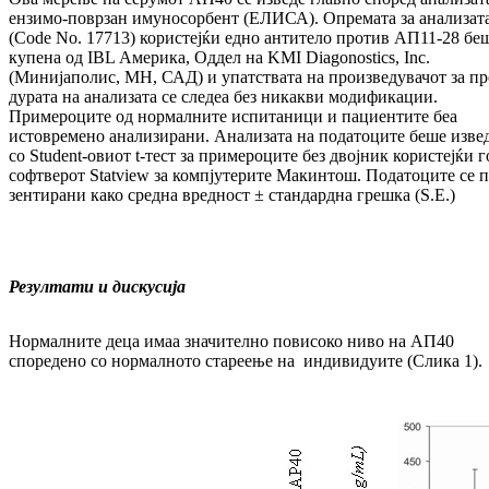
ензимо-поврзан имуно­сор­бент (ЕЛИСА). Опремата за анализат
(Code No. 17713) користејќи едно антитело против AП11-28 бе
купена од IBL Америка, Оддел на KMI Diagonostics, Inc.
(Минијаполис, МН, САД) и упатствата на произведувачот за про
ду­рата на анализата се следеа без никакви модифи­ка­ции.
Примероците од нормалните ис­пи­таници и пациентите беа
истовремено анали­зи­рани. Ана­ли­зата на податоците беше изве­д
со Student-овиот t-тест за примероците без двојник користејќи г
софтверот Statview за компју­те­ри­те Макинтош. Податоците се п
зен­­тирани како средна вредност ± стандардна грешка (S.E.)
Резултати и дискусија
Нормалните деца имаа значително повисоко ни­во на АП40
споредено со нормалното ста­реење на индиви­дуи­те (Слика 1).