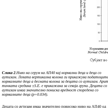
Слика
2
.
Ниво на серум на АП40 кај нормални деца и деца со
аутизам. Левата вертикална колона ги прикажува податоците
нормалните деца а десната колона за децата со аутизам. Ари
тич
ката средина
±
S
.
E
.
е прикажана за секоја група. Децата со
аутизам имаа значително пониска вред
ност споредена со
нормaлните деца (
p
=0.034
).
Децата со аутизам имаа значително повисоко ни­во на АП40 од