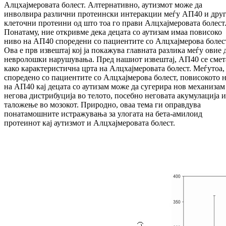
Алцхајмеровата болест. Алтер­на­тив­но, аутизмот може да
инволвира различни протеински интеракции меѓу АП40 и дру
кле­точни протеини од што тоа го прави Алцхај­ме­ро­вата болест
Понатаму, ние откривме дека децата со аутизам имаа повисоко
ниво на АП40 споредени со па­циентите со Алцхајмерова болес
Ова е прв извештај кој ја покажува главната разлика меѓу овие 
невролошки нарушувања. Пред наши­от извештај, АП40 се сме
како карактерис­тич­на црта на Алцхајмеровата болест. Меѓутоа,
споредено со пациентите со Алцхајмерова бо­лест, повисокото 
на АП40 кај децата со аутизам може да сугерира нов механизам
не­гова дистрибуција во телото, посебно неговата акумулација и
таложење во мозокот. Природно, оваа тема ги оправдува
понатамошните истра­жу­вања за улогата на бета-амилоид
протеинот кај аутизмот и Алцхајмеровата болест.