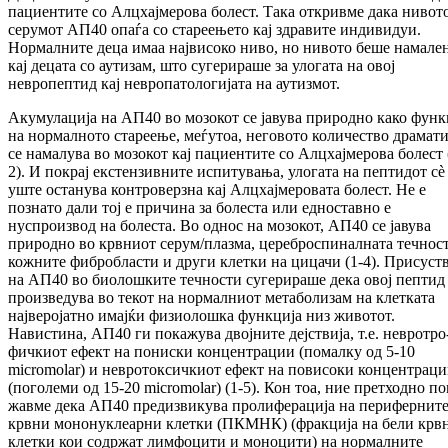
пациентите со Алцхајмерова болест. Така откривме дака нивот
серумот АП40 опа­ѓа со стареењето кај здравите индиви­дуи.
Нормалните деца имаа највисоко ниво, но нивото беше намале
кај децата со аутизам, што сугерираше за улогата на овој
невропептид кај невропатологијата на аутизмот.
Акумулација на АП40 во мозокот се јавува при­родно како функ
на нормалното стареење, меѓутоа, неговото количество драмат
се на­­малува во мозокот кај пациентите со Алц­хај­ме­­рова болест 
2). И покрај екстензивните ис­питувања, улогата на пептидот сè
уште ос­та­нува контроверзна кај Алцхајмеровата болест. Не е
познато дали тој е причина за болеста или едноставно е
нуспроизвод на болеста. Во однос на мозокот, АП40 се јавува
природно во крв­ни­от серум/плазма, цереброспиналната тeчност
кож­­ните фибробласти и други клетки на цицачи (1-4). Присуст
на АП40 во биолошките теч­ности сугерираше дека овој пептид
про­из­ведува во текот на нормалниот метаболизам на клетката
најверојатно имајќи физиолошка функ­­ција низ животот.
Навистина, АП40 ги по­ка­жува двојните дејствија, т.е. невротро
фич­ки­от ефект на пониски концентрации (помалку од 5-10
micromolar) и невротоксичкиот ефект на повисоки концентрац
(поголеми од 15-20 mi­cromolar) (1-5). Кон тоа, ние претходно по
жав­ме дека АП40 предизвикува пролиферација на перифернит
крвни мононуклеарни клетки (ПКМНК) (фракција на бели крв
клетки кои содржат лимфоцити и моноцити) на нормални­те