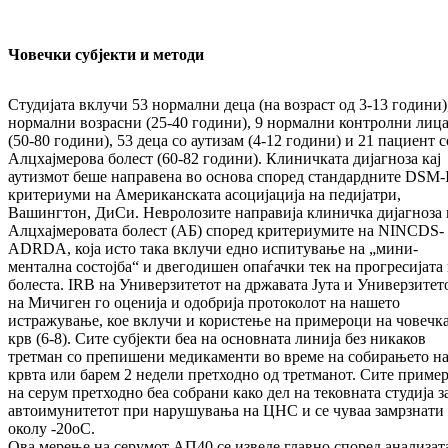
Човечки субјекти и методи
Студијата вклучи 53 нормални деца (на возраст од 3-13 години)
нормални возрасни (25-40 го­ди­ни), 9 нормални контролни лиц
(50-80 годи­ни), 53 деца со аутизам (4-12 години) и 21 па­циент с
Алцхајмерова болест (60-82 години). Кли­ничката дијагноза кај
аутизмот беше напра­ве­на во основа според стандардните DSM-
кри­териуми на Американската асоцијација на педијатри,
Вашингтон, ДиСи. Невролозите на­пра­ви­ја клиничка дијагноза 
Алцхајмеровата болест (АБ) според критериумите на NINCDS-
ADRDA, која исто така вклучи едно испиту­ва­ње на „мини-
ментална состојба“ и двегодишен опаѓачки тек на прогресијата
болеста. IRB на Универзитетот на државата Јута и Универ­зи­те­т
на Мичиген го оценија и одобрија протоко­лот на нашето
истражување, кое вклучи и ко­рис­тење на примероци на човечк
крв (6-8). Сите субјекти беа на основната линија без ни­ка­ков
третман со препишени медикаменти во време на собирањето н
крвта или барем 2 не­дели претходно од третманот. Сите приме
на серум претходно беа собрани како дел на те­ков­ната студија з
автоимунитетот при нару­шу­ва­ња на ЦНС и се чуваа замрзнати
околу -20oC.
Ова мерење на серумот АП40 се изведе главно според анализат