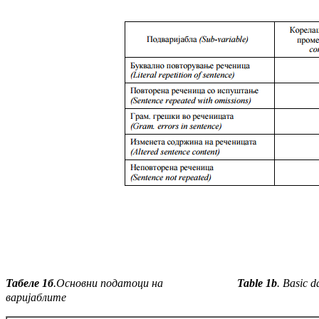
Табеле 1б
.
Основни податоци на
Table 1b
. Basic d
варијаблите