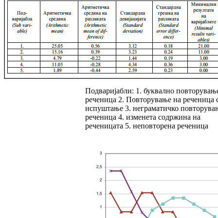
Подваријабли: 1. буквално повторувањ
ре­че­ница 2. Повторување на реченица 
испуш­та­ње 3. неграматичко повторува
речени­ца 4. изменета содржина на
реченицата 5. не­пов­то­рена реченица