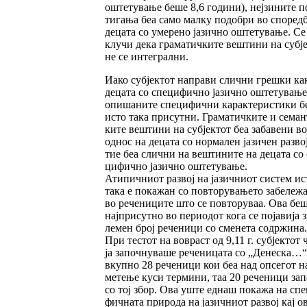
ош­тетување беше 8,6 години), нејзи­ни­те п
тига­ња беа само малку подобри во спо­редб
децата со умерено јазично оште­ту­вање. Се 
клу­чи дека граматичките веш­ти­ни на субј
не се интегрални.
Иако субјек­тот направи слични грешки ка
децата со специфично јазично оштетување
опи­ша­ните спе­цифични карактеристики б
исто така при­­сутни. Граматичките и семан
ките веш­ти­ни на субјектот беа забавени во
однос на де­ца­та со нормален јазичен развој
тие беа слични на вештините на децата со 
ци­фично јазично оштетување.
Атипичниот развој на јазичниот систем ис­
така е покажан со повторувањето забеле­жа
во речениците што се повторуваа. Ова бе
нај­присутно во периодот кога се појавија з
ле­мен број реченици со сменета содржина.
При тес­тот на вовраст од 9,11 г. субјектот 
ја започнуваше реченицата со „Денеска…
вкуп­­но 28 реченици кои беа над опсегот н
ме­­тење куси термини, таа 20 реченици за
со тој збор. Ова уште еднаш покажа на спе­
фичната природа на ја­зичниот развој кај о