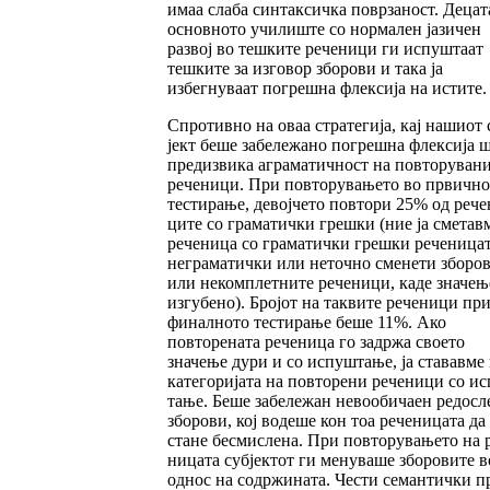
имаа слаба син­так­сичка поврзаност. Децат
основното учи­лиште со нормален јазичен
развој во тешките реченици ги испуштаат
тешките за изговор збо­рови и така ја
избегнуваат погрешна флексија на истите. 
Спротивно на оваа стратегија, кај нашиот 
јект беше за­беле­жано погрешна флексија 
пре­дизвика агра­матич­ност на повторуван
ре­че­ници. При повтору­ва­њето во првичн
тес­­тирање, девој­че­то пов­тори 25% од рече
ци­те со грама­тич­ки грешки (ние ја сметав
реченица со гра­матички греш­ки реченицат
неграматич­ки или неточ­но сме­не­ти зборо
или неком­плет­ните речени­ци, каде значењ
из­гу­бено). Бро­јот на так­вите реченици пр
финал­но­то тестирање беше 11%. Ако
повторената ре­че­ни­­ца го задржа своето
значење дури и со ис­пуш­­тање, ја ста­вавме
категоријата на повто­рени реченици со и
та­ње. Беше забележан не­воо­бичаен ре­досл
зборови, кој водеше кон тоа речени­цата да
стане бесмислена. При пов­то­рувањето на 
ни­цата субјектот ги ме­ну­­ва­ше зборовите в
однос на содржината. Чес­ти семантички п