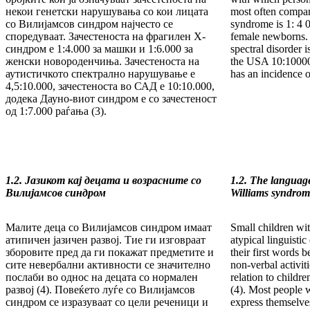
некои генетски нарушувања со кои лицата
most often com­par
со Вилијамсов синдром најчесто се
syndrome is 1: 4 0
споредуваат. Зачестеноста на фрагилен X-
female new­borns. 
син­дром е 1:4.000 за машки и 1:6.000 за
spectral disorder i
жен­ски но­вороденчиња. За­честеноста на
the USA 10:10000
аутис­тич­кото спектрално на­ру­шување е
has an inci­dence o
4,5:10.000, за­чес­теноста во САД е 10:10.000,
додека Дауно-ви­от синдром е со за­чес­теност
од 1:7.000 раѓа­ња (3).
1.2. Јазикот кај децата и возрасните со
1.2.
The language
Вили
јамсов синдром
Williams syndrom
Малите деца со Вилијамсов синдром имаат
Small children wi
ати­пи­чен јазичен развој. Тие ги изговраат
atypical linguist
зборо­ви­те пред да ги покажат предметите и
their first words 
сите не­вер­бални активности се значително
non-verbal activit
послаби во од­нос на децата со нормален
relation to child
развој (4). Повеќето луѓе со Ви­лијамсов
(4). Most people 
синдром се изразуваат со цели ре­че­ници и
express them­selve