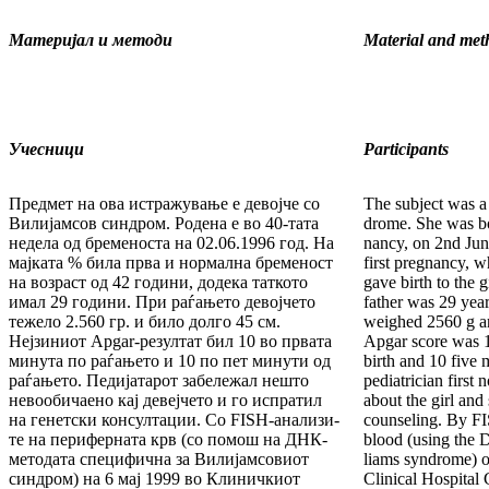
Материјал и методи
Material and met
Учесници
Participants
Предмет на ова истражување е девојче со
The subject was a
Ви­ли­јамсов синдром. Родена е во 40-тата
drome. She was bo
недела од бременоста на 02.06.1996 год. На
nancy, on 2nd Jun
мајката % била прва и нормална бременост
first pregnancy, 
на возраст од 42 години, додека таткото
gave birth to the g
имал 29 години. При раѓањето девојчето
father was 29 years
тежело 2.560 гр. и би­ло долго 45 см.
weighed 2560 g a
Нејзиниот Apgar-резултат бил 10 во првата
Apgar score was 10
минута по раѓањето и 10 по пет минути од
birth and 10 five m
раѓањето. Педијатарот забележал нешто
pediatrician first
невообичаено кај девејчето и го испра­тил
about the girl and 
на генетски консултации. Со FISH-анали­зи­
counseling. By FI
те на периферната крв (со помош на ДНК-
blood (using the 
методата специфична за Вилијамсовиот
liams syndrome) o
син­дром) на 6 мај 1999 во Клиничкиот
Clinical Hospital 