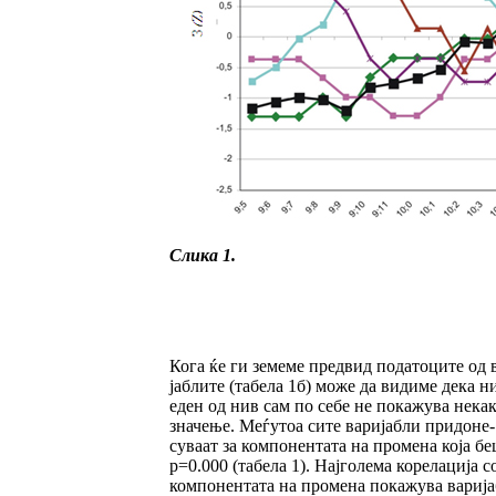
Слика 1.
Кога ќе ги земеме предвид податоците од в
јаб­лите (табела 1б) може да видиме дека ни
еден од нив сам по себе не покажува не­как
значење. Меѓутоа сите варијабли придо­не­
суваат за компонентата на промена која бе
p=0.000 (табела 1). Најголема корелација с
ком­понентата на промена покажува вари­јаб