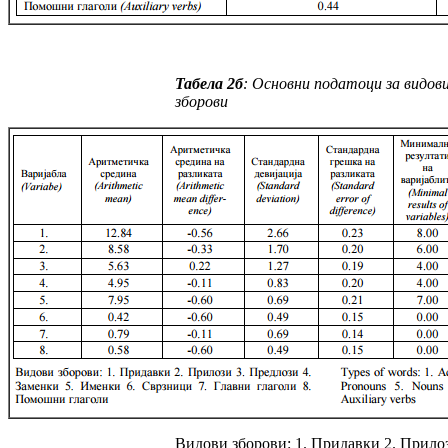
Taбeла
2
б
:
Основни податоци за видов
зборови
Видови зборови: 1. Придавки 2. Прилоз