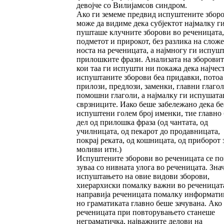
девојче со Вилијам­сов синдром.
Ако ги земеме предвид испуштените збор
мо­­же да видиме дека субјектот најмалку ги
пушташе клучните зборови во реченицата,
под­ме­тот и прирокот, без разлика на сложе
носта на реченицата, а најмногу ги испуш
прилош­ки­те фрази. Анализата на зборовит
кои таа ги испушти ни покажа дека најчес
ис­пу­штаните зборови беа придавки, потоа
прилози, пред­ло­зи, заменки, главни глагол
помошни глаголи, а најмалку ги испушат
сврзниците. Иако бе­ше забележано дека бе
испуштени го­лем број именки, тие главно 
дел од прилош­ка фраза (од чантата, од
училницата, од пекарот до про­давницата,
покрај реката, од кошницата, од при­борот 
моливи итн.)
Испуштените зборови во реченицата се по
зу­ваа со нивната улога во реченицата. Зна
ис­пуш­тањето на овие видови зборови,
хиерархис­ки помалку важни во реченицата
направија реченицата помалку информати
но грама­ти­­ката главно беше зачувана. Ако
реченицата при повторувањето станеше
неграматичка, нај­важ­ните делови на