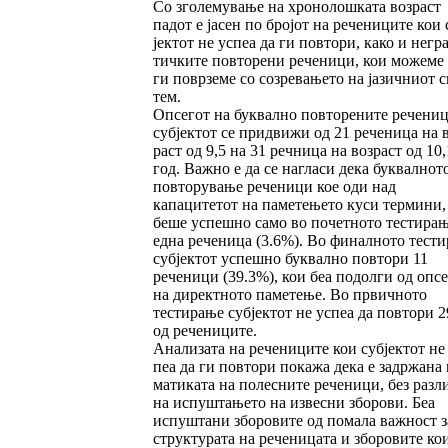
Со зголемување на хронолошката возраст
падот е јасен по бројот на речениците кои 
јектот не успеа да ги повтори, како и не­гра
тич­ките повторени реченици, кои мо­же­ме
ги поврземе со созревањето на јазич­ниот с
тем.
Опсегот на буквално повторените речениц
субјектот се придвижи од 21 реченица на в
раст од 9,5 на 31 речница на возраст од 10,
год. Важно е да се нагласи дека буквалнот
пов­торување реченици кое оди над
капацитетот на паметењето куси термини,
беше успешно са­мо во почетното тестирањ
една реченица (3.6%). Во финалното тест
субјектот ус­пешно буквално повтори 11
реченици (39.3%), кои беа подолги од опс
на директното па­ме­тење. Во првичното
тестирање субјектот не ус­пеа да повтори 
од речениците.
Анализата на речениците кои субјектот не 
пеа да ги повтори покажа дека е задржана 
ма­тиката на полесните реченици, без разл
на испуштањето на извесни зборови. Беа
испушта­ни зборовите од помала важност з
структурата на реченицата и зборовите ко