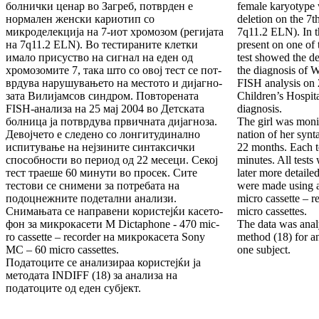
болнички ценар во Загреб, потврден е
female karyotype 
нормален женски кариотип со
deletion on the 7
микроделекција на 7-иот хро­мо­зом (регијата
7q11.2 ELN). In th
на 7q11.2 ELN). Во тестира­ни­те клетки
present on one of
имало присуство на сигнал на еден од
test showed the de
хромозомите 7, така што со овој тест се пот­
the diagnosis of 
врдува нарушувањето на местото и дијаг­но­
FISH analysis on 
зата Вилијамсов синдром. Повторената
Children’s Hospita
FISH-анализа на 25 мај 2004 во Детската
diagnosis.
бол­ни­ца ја потврдува првичната дијагноза.
The girl was moni
Девојчето е следено со лонгитудинално
nation of her synta
испи­ту­вање на нејзините синтаксички
22 months. Each t
способности во период од 22 месеци. Секој
minutes. All tests
тест траеше 60 ми­ну­ти во просек. Сите
later more detaile
тестови се снимени за по­тре­бата на
were made using 
подоцнежните подетални ана­ли­зи.
micro cassette – 
Снимањата се направени користејќи касе­то­
micro cassettes.
фон за микрокасети M Dictaphone - 470 mic­
The data was ana
ro casse­tte – recorder на микрокасета Sony
method (18) for an
MC – 60 mic­ro cassettes.
one subject.
Податоците се анализираа корис­тејќи ја
мето­да­­­та INDIFF (18) за ана­­лиза на
податоците од еден субјект.