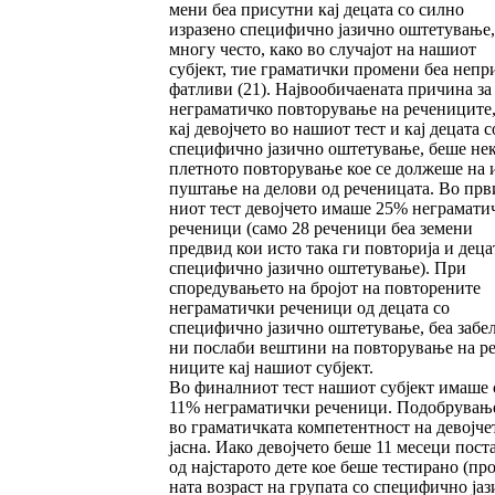
мени беа присутни кај децата со силно
изразено специфично јазично оштету­ва­­ње,
многу чес­то, како во случајот на на­шиот
субјект, тие граматички промени беа не­пр
фат­ливи (21). Највообичаената причина за
неграматич­ко пов­то­рување на речениците,
кај девојчето во нашиот тест и кај децата с
спе­цифично ја­зич­но оштетување, беше не
плет­ното повто­ру­вање кое се должеше на 
пуш­тање на дело­ви од реченицата. Во прв
ни­от тест девојчето има­ше 25% неграмати
ре­че­ници (само 28 рече­ници беа земени
предвид кои исто така ги пов­торија и деца
специ­фич­но јазично ош­те­тување). При
споредува­ње­то на бројот на пов­торените
неграматички рече­ни­ци од децата со
специфично јазично оште­тување, беа забел
ни послаби вештини на повторување на ре
ни­ците кај нашиот субјект.
Во финалниот тест нашиот субјект имаше 
11% неграматички реченици. Подобрува­ње
во граматичката компетентност на девој­че­
јасна. Иако девојчето беше 11 месеци пост
од најстарото дете кое беше тестирано (про
на­та возраст на групата со специфично ја