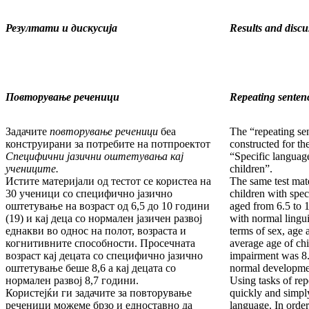
Резултати и дискусија
Results and discu
Повторување реченици
Repeating senten
Задачите
повторување реченици
беа
The “repeating se
конструи­ра­ни за потребите на потпроектот
constructed for th
Специфични јазични оштетувања кај
“Specific languag
учениците.
children”.
Истите материјали од тестот се користеа на
The same test mat
30 ученици со специфично јазично
children with spe
оштетување на возраст од 6,5 до 10 години
aged from 6.5 to 1
(19) и кај деца со нормален јазичен развој
with normal lingu
еднакви во од­нос на полот, возраста и
terms of sex, age 
когнитивните способ­нос­ти. Просечната
aver­age age of ch
возраст кај децата со специ­фич­но јазично
impair­ment was 8.
оштетување беше 8,6 а кај деца­та со
normal devel­opmen
нормален развој 8,7 години.
Using tasks of re
Користејќи ги задачите за повторување
quickly and simpl
речени­ци можеме брзо и едноставно да
language. In orde