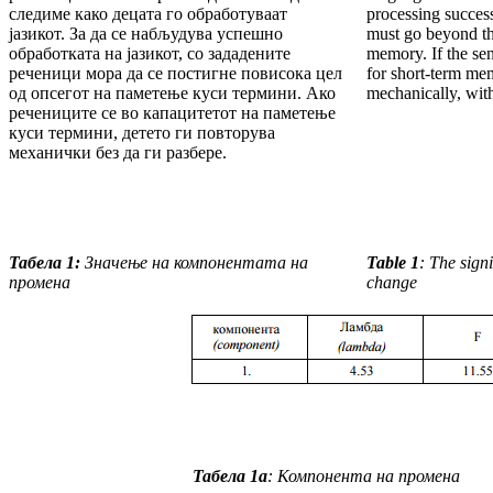
следиме како де­цата го обработуваат
processing success
јазикот. За да се набљу­ду­ва успешно
must go beyond th
обработката на јазикот, со зада­де­ните
memory. If the sen
реченици мора да се постигне повисока цел
for short-term mem
од опсегот на паметење куси термини. Ако
mechanically, with
речениците се во капацитетот на паметење
куси термини, детето ги повторува
механички без да ги разбере.
Табела 1:
Значење на компонентата на
Table 1
: The sign
промена
change
Табела 1а
:
Компонента на промена