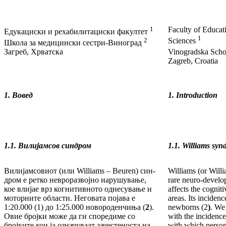
1
Faculty of Educat
Едукациски и рехабилитациски факултет
1
2
Sciences
Школа за медицински сестри-Виноград
Загреб, Хрватска
Vinogradska Scho
Zagreb, Croatia
1. Вовед
1. Introduction
1.1.
Вил
и
јамсов синдром
1.1.
Williams syn
Вилијамсовиот (или Williams – Beuren) син­
Williams (or Will
дром е ретко невроразвојно нарушување,
rare neuro-develo
кое влијае врз когнитивното однесување и
affects the cognit
мотор­ни­те области. Неговата појава е
areas. Its in­ciden
1:20.000 (1) до 1:25.000 новороденчиња (
2
).
newborns (2
)
. We
Овие бројки може да ги споредиме со
with the in­cidenc
бројките кои ја означуваат за­чес­теноста на
with which person