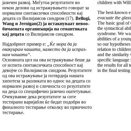
ја­зичен развој. Меѓутоа резултатите во
children with Wil
некои делови од истражувањето говорат за
The best-known e
нормални синтаксички способности кај
evacuate the glass
децата со Ви­лијам­сов синдром (17).
Bellugi
,
The basic goal of 
Wang
и
Jernigan
(2)
ja
истакнуваат невоо­
the syntactical abi
би­чаената ор­га­низација на семантиката
syn­drome. We want
кај децата
со Вил­ијамсов синдром.
abilities of a you
Најдобриот пример е:
„Ќе мора да ја
so our hypotheses
евакуирам чашата, наместо да ја испраз­
rela­tion to child
нам чашата“.
and the similarity 
Основната цел на ова истражување беше да
specific language
се ис­пита синтаксичката способност кај
the results for all
девојче со Вилијамсов синдром. Резултатите
in the final testing 
од ова истра­жу­вање ја потврдија нашата
хипотеза за разли­ка­та во однос на децата со
нормален развој и сличноста со резултатите
на деца со специфич­но јазично оштетување.
Очекувавме дека резул­та­тите за сите
тестирани варијабли ќе бидат по­доб­ри во
финалното тестирање отколку во пр­вич­ното
тестирање.