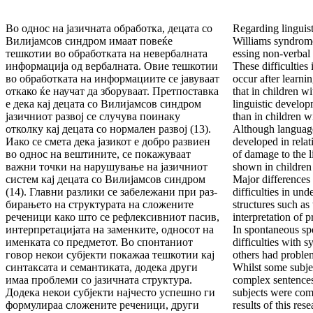
Во од­нос на јазичната обработка, децата со
Regarding linguist
Ви­лијам­сов синдром имаат повеќе
Williams syndrome 
тешкотии во обра­бот­ката на невербалната
essing non-verbal 
информација од вер­бал­ната. Овие тешкотии
These difficulties
во обработката на ин­фор­мациите се јавуваат
occur after learni
откако ќе научат да збо­руваат. Претпоставка
that in chil­dren 
е дека кај децата со Ви­лијамсов синдром
linguistic develop­
јазичниот развој се слу­чува поинаку
than in chil­dren 
отколку кај децата со нормален развој (13).
Although lan­guage
Иако се смета дека јазикот е добро развиен
developed in rela­t
во однос на вештините, се покажуваат
of damage to the l
важни точки на нару­шу­вање на јазичниот
shown in children
систем кај децата со Ви­ли­јамсов синдром
Major differences 
(14). Главни разлики се забе­ле­­жа­ни при раз­
difficulties in un
би­рањето на структурата на сло­жените
structures such as 
рече­ни­ци како што се рефлексивниот пасив,
interpretation of 
интер­пре­тацијата на заменките, односот на
In spontaneous s
именката со пред­ме­тот. Во спонтаниот
diffi­culties with 
говор некои субјекти пока­жаа тешкотии кај
others had problems
синтак­са­та и семанти­ката, до­де­ка други
Whilst some subjec
имаа проблеми со јазичната струк­ту­ра.
complex sentences
Додека некои субјекти најчесто ус­пеш­но ги
subjects were com
формулираа сложените реченици, други
re­sults of this re