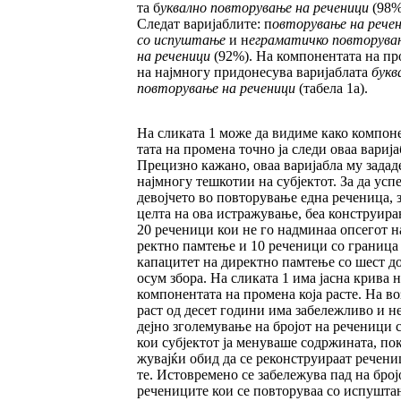
та б
уквално повторување на реченици
(98%
Следат варијаблите: п
овторување на
ре­­ч
со испуштање
и н
еграматичко пов­то­рува
на реченици
(92%). На компо­нен­та­та на пр
на најмногу придонесува варијаб­ла­та
букв
повторување на реченици
(та­бе­ла 1а).
На сли­ка­та 1 може да видиме како компон
тата на про­мена точно ја следи оваа варија
Пре­­циз­но кажано, оваа варијабла му задад
нај­многу тешкотии на субјектот. За да усп
девојчето во повторување една рече­ни­ца, 
цел­та на ова истражување, беа конс­труи­р
20 реченици кои не го надминаа оп­се­гот н
ректно памтење и 10 реченици со граница
ка­па­цитет на директно памтење со шест д
осум збора. На сликата 1 има јас­на крива 
ком­понентата на промена која рас­те. На во
раст од десет години има забележ­ли­во и н
деј­но зголемување на бројот на рече­ни­ци 
кои субјектот ја менуваше содржи­на­та, по
жу­вајќи обид да се реконструираат ре­че­ни­
те. Истовремено се забележува пад на бро­ј
речениците кои се повторуваа со испушта­