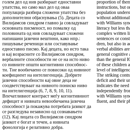
голем дел од нив разбираат едноставни
proportion of them
упатства, но само мал дел од оваа
instructions, but o
популација разбира сложени упатства без
population unders
до­пол­нителни об­јас­нувања (5). Децата со
without additional
Вили­јам­сов синдром главно ја совладуваат
with Williams syn
ос­нов­на­та писменост, но помалку од
literacy but less t
половината од нив совладуваат сложени
complex written li
напишани јазични вешти­ни, како нпр.:
sentences or constr
пишување реченици или составу­вање
dren, but also in 
едноставно писмо. Кај децата, но исто така
verbal abilities ar
и кај возрасните со Вилијамсов син­дром,
general cognitive 
вербалните способности не се на исто ни­во
than the general I
со нивните општи когнитивни способ­нос­
of these children a
ти. Тие вообичаено се повисоки од нивниот
level of intelligenc
кое­фи­ци­ент на интелигенција. Добрите
The striking contr
јазични способ­нос­ти кај овие деца не
defi­cit and their u
соодветствуваат на нивното пониско ниво
indicates the need
на интелигенција (6, 7, 8, 9, 10, 11).
independently fro
Впечатливиот контраст меѓу когнитивниот
with Williams syn
де­фи­цит и нивната невообичаена јазична
fluent, and their 
способ­ност ја покажува потребата јазикот да
се раз­гле­­дува независно од сознавањето
(12). Кај ли­ца­та со Вил­ијамсов синдром
јазикот е богат и течен, а нив­ната
фонологија е релативно добра.