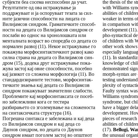
суб­јек­ти беа сосема неспо­собни да учат.
the thesis of the s
Резул­та­ти­те од ова истражување ја
with Williams sy
поддржу­ваат и ја ос­по­руваат тезата за сил­
abilities of child
ните јазични способности на лицата со
weaker in terms o
Вили­јамсов синдром. Граматич­ки­те способ­
in compari­son wi
нос­ти на децата со Вили­јам­сов синдром се
development (11).
послаби во однос на хро­нолошката или
pho-syntactical de
менталната воз­раст во споредба со децата со
of children with W
нормален развој (11). Некое истра­жу­­вање го
other work shows t
по­ка­жува морфо­син­тактичкиот раз­вој како
especially langu
сил­на страна на децата со Вилијамсов син­
(11). In standardi
дром (15), додека друг истражување пока­
knowl­edge of chi
жу­ва застој кај овие способ­ности, посебно
demon­strated signi
кај јазикот со сло­же­на морфо­ло­ги­ја (11). Во
morph-syntax are 
стан­дар­ди­зи­ра­ните тестови, мор­фосинтак­
testing un­derstan
тич­ките знае­­ња кај децата со Вилијамсов
plexity of syn­tacti
синдром по­ка­жу­ваат зна­чителни слабос­ти.
Faulty syntax was 
Проблемите кај мор­фо­син­таксата се посеб­
Williams syndrom
но забележливи кога се тес­тира
syndrome, but ch
разбирањето со зголемување на сло­же­носта
have a bigger delay
на синтаксичката струк­тура (16).
develop­ment. How
Погрешна синтакса е забележана и кај деца
pieces of re­search
со Вилијамсов синдром и кај деца со
abilities of chil­
Даунов син­дром, но децата со Дау­нов
(17).
Bellugi, Wa
синдром имаат пого­лем застој во општиот
the unusual organi