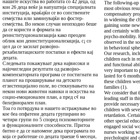
нашите искуства во работата со 42 деца, од
The following-up 
кои 26 деца веќе ја напуштија специјалната
most obvious resu
институција, враќајќи се во сопствените
compensatory pro
семејства или заминувајќи во фостер-
in widening the chi
семејства. Во некои случаи неопходно беше
gaining some new 
да се користи и формата на
and certainly with
реинституционализација како преоден
psycho-mobility.
облик кон деинституционализација, с¡ со
observed in the so
цел да се засилат развојно-
in behavioral sphe
рехабилитациските постапки и ефекти кај
Our research, incl
децата.
children each in r
Следењата покажуваат дека највисоки и
and functional abil
најочигледни резултати од развојно-
very important to 
компензаторната програма се постигнати на
lasted for 6 month
планот на проширување на детското
these children w
егзистенцијално поле, во стекнувањето на
families (1).
некои нови животни навики и искуства на
We consider that t
социо-емоционален план, а пред с¢ на
leading staff in thi
бихејвиорален план.
provide necessary 
Тоа го потврдува и нашето истражување во
children with sev
кое беа опфатени децата групирани во
retardation. Certai
четири групи по 5 според психомоторните
other special edu
и функционалните способности. Притоа
engaged social wo
битно е да се напомене дека програмата по
nurses working wi
која се работеше со децата траеше 6 месеци,
psychologist and 