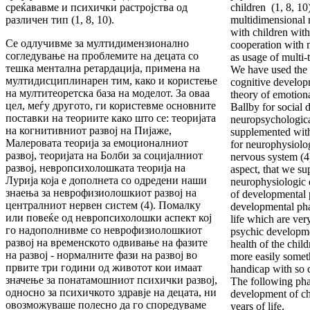
среќававме и психички растројства од
children (1, 8, 10
различен тип (1, 8, 10).
multidimensional 
with children with
Се одлучивме за мултидимензионално
cooperation with m
согледување на проблемите на децата со
as usage of multi-
тешка ментална ретардација, примена на
We have used the b
мултидисциплинарен тим, како и користење
cognitive develop
на мултитеоретска база на моделот. За оваа
theory of emotion
цел, меѓу другото, ги користевме основните
Ballby for social
поставки на теориите како што се: теоријата
neuropsychologica
на когнитивниот развој на Пијаже,
supplemented with
Малеровата теорија за емоционалниот
for neurophysiolo
развој, теоријата на Болби за социјалниот
nervous system (4
развој, невропсихолошката теорија на
aspect, that we s
Лурија која е дополнета со одредени наши
neurophysiologic 
знаења за неврофизиолошкиот развој на
of developmental 
централниот нервен систем (4). Помалку
developmental phas
или повеќе од невропсихолошки аспект кој
life which are ver
го надополнивме со неврофизиолошкиот
psychic developmen
развој на временското одвивање на фазите
health of the chil
на развој - нормалните фази на развој во
more easily somet
првите три години од животот кои имаат
handicap with so 
значење за понатамошниот психички развој,
The following phas
односно за психичкото здравје на децата, ни
development of chil
овозможуваше полесно да го споредуваме
years of life.