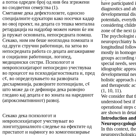
а потоа одреден број од нив беа згрижени
have participated 
во соодветни семејства (1).
diagnostics and ab
Сметавме дека дефектолозите, односно
developmental di
специјалните едукатори како носечки кадар
potentials, everyt
во овој проект, на децата со тешка ментална
considering childr
ретардација на најдобар можен начин ќе им
zone of the next 
ја пружат основната, непосредната помош.
The psychologist 
Секако, ним им беше неопходна помошта и
neuropsychiatry ha
од други стручни работници, па затоа во
longitudinal follo
непосредната работа со децата ангажиравме
mostly in homogen
и социјални работници, логопед,
groups according t
медицински сестри. Психологот и
special needs, see
невропсихијатарот непосредно учествуваа
idiographic approa
во процесот на психодијагностиката и, пред
developmental neu
с¢, во определувањето на развојната
holistic approach a
дисхармонија, развојните потенцијали, с¢
and therapeutic act
што може да се дефинира дека развојно
(1, 10, 11).
гледано кај децата е во зоната на наредниот
We consider that t
(апроксимативниот) развој.
understood best if
operational steps o
are shown in detai
Секако дека психологот и
Introduction and
невропсихијатарот учествуваат во
Neuropsycgologi
лонгитудиналното следење на ефектите од
In this context, th
пристапот и најмногу во хомогенизирање
neuropsychologica