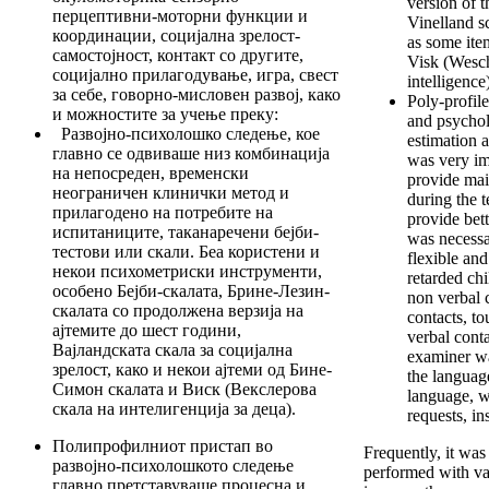
version of t
перцептивни-моторни функции и
Vinelland sc
координации, социјална зрелост-
as some ite
самостојност, контакт со другите,
Visk (Wesch
социјално прилагодување, игра, свест
intelligence
за себе, говорно-мисловен развој, како
Poly-profil
и можностите за учење преку:
and psychol
Развојно-психолошко следење, кое
estimation a
главно се одвиваше низ комбинација
was very im
на непосреден, временски
provide mai
неограничен клинички метод и
during the t
прилагодено на потребите на
provide bett
испитаниците, таканаречени бејби-
was necessa
тестови или скали. Беа користени и
flexible an
некои психометриски инструменти,
retarded chi
особено Бејби-скалата, Брине-Лезин-
non verbal 
скалата со продолжена верзија на
contacts, t
ајтемите до шест години,
verbal conta
Вајландската скала за социјална
examiner wa
зрелост, како и некои ајтеми од Бине-
the language
Симон скалата и Виск (Векслерова
language, wi
скала на интелигенција за деца).
requests, in
Полипрофилниот пристап во
Frequently, it was
развојно-психолошкото следење
performed with var
главно претставуваше процесна и