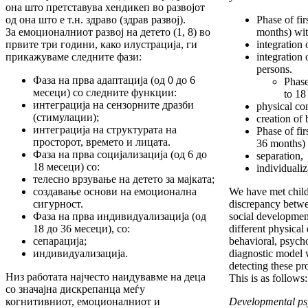
она што претставува хендикеп во развојот
од она што е т.н. здраво (здрав развој).
Phase of fir
За емоционалниот развој на детето (1, 8) во
months) wit
првите три години, како илустрација, ги
integration 
прикажуваме следните фази:
integration 
persons.
Фаза на прва адаптација (од 0 до 6
Phase
месеци) со следните функции:
to 18
интеграција на сензорните дразби
physical co
(стимулации);
creation of 
интеграција на структурата на
Phase of fir
просторот, времето и лицата.
36 months)
Фаза на прва социјализација (од 6 до
separation,
18 месеци) со:
individualiz
телесно врзување на детето за мајката;
создавање основи на емоционална
We have met child
сигурност.
discrepancy betwe
Фаза на прва индивидуализација (од
social developmen
18 до 36 месеци), со:
different physical
сепарација;
behavioral, psycho
индивидуализација.
diagnostic model 
detecting these pr
Низ работата најчесто наидувавме на деца
This is as follows:
со значајна дискрепанца меѓу
когнитивниот, емоционалниот и
Developmental ps