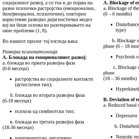
социјалниот развој, а со тоа и до појава на
A. Blockage of 
разни психички растројства (емоционални,
a. Blockage of the
бихејвиорални, психотични), повторно
(0 – 6 months)
користевме развојно дијагностички модел
Disturbances
кој ни беше основа во разоткривањето на
type)
овие проблеми (1, 8).
b. Blockage of 
Во нашиот прилог тој изгледа вака:
phase (6 – 18 mon
Развојна психопатологија
Psychosis o
А. Блокада на емоционалниот развој
:
а. блокада во првата развојна фаза
c. Blockage of 
(0-6 месеци)
phase
(18 – 36 months)
растројства во социјалните контакти
(аутистичен тип);
Hyperkinetic
б. блокада во втората развојна фаза
B. Deviation of 
(6-18 месеци)
a. Reduced basal 
психоза од симбиотски тип;
Depressive 
в. блокада во третата развојна фаза
b. Disturbed b
(18-36 месеци)
Neurotic re
хиперкинетско, негативно