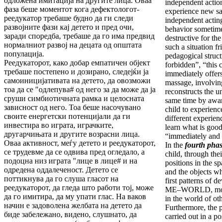
одложена имитација на другите лица. Оваа
independent action
фаза беше моментот кога дефектологот-
experience new sat
реедукатор требаше будно да ги следи
independent acting
развојните фази кај детето и пред очи,
behavior sometime
заради споредба, требаше да го има предвид
destructive for the
нормалниот развој на децата од општата
such a situation fr
популација.
pedagogical structu
Реедукаторот, како добар емпатичен објект
forbidden”, “this 
требаше постепено и дозирано, следејќи ја
immediately offers
самоиницијативата на детето, да овозможи
massage, involving 
тоа да се "одлепува# од него за да може да ја
reconstructs the u
сруши симбиотичната рамка и целосната
same time by awar
зависност од него. Тоа беше насочувано
child to experienc
своите енергетски потенцијали да ги
different experien
инвестира во играта, играчките,
learn what is good
другарчињата и другите возрасни лица.
“immediately and h
Оваа активност, меѓу детето и реедукаторот,
In the
fourth pha
се трудевме да се одвива пред огледало, а
child, through the
подоцна низ играта "лице в лице# и на
positions in the s
одредена оддалеченост. Детето се
and the objects w
поттикнува да го слуша гласот на
first patterns of d
реедукаторот, да гледа што работи тој, може
ME–WORLD, more 
да го имитира, да му упати глас. На ваков
in the world of ot
начин е задоволена желбата на детето да
Furthermore, the 
биде забележано, видено, слушнато, да
carried out in a p