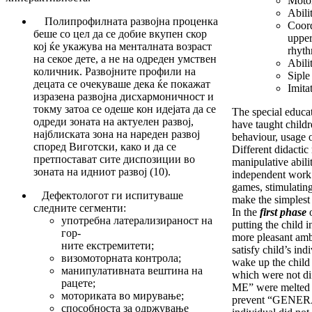
Motor
Abili
Полипрофилната развојна проценка
Coord
беше со цел да се добие вкупен скор
upper
кој ќе укажува на менталната возраст
rhyth
на секое дете, а не на одреден умствен
Abili
количник. Развојните профили на
Siple
децата се очекуваше дека ќе покажат
Imita
изразена развојна дисхармоничност и
токму затоа се одеше кон идејата да се
The special educat
одреди зоната на актуелен развој,
have taught childr
најблиската зона на нареден развој
behaviour, usage o
според Виготски, како и да се
Different didactic
претпостават сите диспозиции во
manipulative abilit
зоната на идниот развој (10).
independent work
games, stimulating
Дефектологот ги испитуваше
make the simplest a
следните сегменти:
In the
first phase
o
употребна латерализираност на
putting the child
гор-
more pleasant amb
ните екстремитети;
satisfy child’s in
визомоторната контрола;
wake up the child 
манипулативната вештина на
which were not d
рацете;
ME” were melted i
моториката во мирување;
prevent “GENER
способноста за одржување