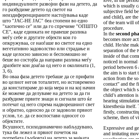
love, in the perio
индивидуалните развојни фази на детето, да
which is usually ca
го разбудиме детето од светот на
subjective field 
неиздиференцираните настојувања каде
and child), are th
што "ЈАС-НЕ ЈАС" беа стопени во едно
of the team will of
"хаотично се" или да го спречиме "ОПШТО
procedure.
СE", каде единката не правеше разлика
In
the
second pha
меѓу себе и другите објекти кои го
becomes more activ
опкружуваа, се наоѓаше во светот на едно
child. He/she makes
вегетативно задоволство или страдање и
separation of the 
каде целосно зависно и беспомошно не
inside of that co
беше во состојба да направи разлика меѓу
noticed in normal 
дразбите кои доаѓаа од него и околината (1,
period between 6 
3, 6).
the aim is to star
Во оваа фаза детето требаше да се прифати
action from the so
во целиот негов тоталитет, но истовремено
contact” and the f
да констатираме до која мера и на кој начин
the object which s
ќе можеме да делуваме на детето за да ги
child’s attention i
разбудиме првите знаци и сигнали што ќе
hearing stimulati
потечат од него спрема надворешниот свет
kinesthesia itself
и обратно, односно да се задоволи првиот
firstly, construct
услов, т.е. да се воспостави односот со
scheme, then of v
објектите.
Всушност, психодинамично набљудувано,
Expressive and ge
тука би лежел и првиот почеток на
and imitating mov
потребата (љубовта) на детето за мајката