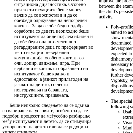
improve the proce
ситуациона дијагностика. Особено
between the examin
при тест-ситуациите беше многу
the child’s persist
важно да се воспостави и да се
activity.
обезбеди одржување на непосреден
контакт. За да се обезбеди подобра
Poly-profil
соработка со децата неопходно беше
aimed to ac
испитувачот да биде пофлексибилен и
show mental
да обезбеди она што ментално
determined i
ретардираните деца го преферираат во
development
тест-ситуации: невербална
expected to
комуникација, особено контакт со
disharmony 
очи, допир, движење, игра. При
necessary t
вербалните контакти обраќањето на
development
испитувачот беше кратко и
further dev
едноставно, а јазикот прилагоден на
Vigotsky, as
јазикот на детето, со чести
dispositions
повторувања на барањата,
development
инструкциите, прашањата.
The special
Беше непходно следењето да се одвива
following s
со варирање на условите, особено за да се
Usabl
подобри процесот на меѓусебно разбирање
extre
меѓу испитувачот и детето, да се стимулира
Visom
успореноста на детето или да се редуцира
Manip
хиперактивноста.