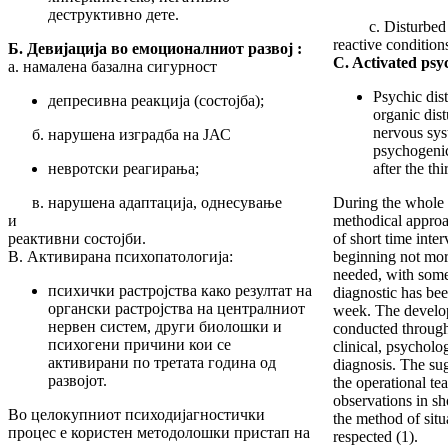
деструктивно дете.
c. Disturbed ad
reactive condition
Б. Девијација во емоционалниот развој :
C. Activated psy
а. намалена базална сигурност
Psychic dist
депресивна реакција (состојба);
organic dist
nervous sys
б. нарушена изградба на ЈАС
psychogenic
невротски реагирања;
after the th
в. нарушена адаптација, однесување
During the whole 
и
methodical approa
реактивни состојби.
of short time inter
В. Активирана психопатологија:
beginning not mo
needed, with some
психички растројства како резултат на
diagnostic has be
органски растројства на централниот
week. The develop
нервен систем, други биолошки и
conducted through
психогени причини кои се
clinical, psycholo
активирани по третата година од
diagnosis. The su
развојот.
the operational te
observations in sh
Во целокупниот психодијагностички
the method of situ
процес е користен методолошки пристап на
respected (1).