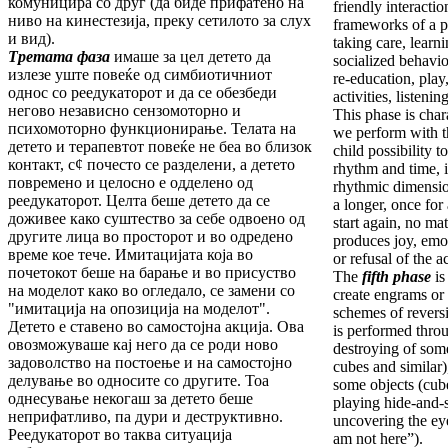
комуницира со друг (да биде прифатено на
friendly interactio
ниво на кинестезија, преку сетилото за слух
frameworks of a p
и вид).
taking care, learn
Третата фаза
имаше за цел детето да
socialized behavio
излезе уште повеќе од симбиотичниот
re-education, play
однос со реедукаторот и да се обезбеди
activities, listeni
негово независно сензомоторно и
This phase is char
психомоторно функционирање. Телата на
we perform with th
детето и терапевтот повеќе не беа во близок
child possibility 
контакт, с¢ почесто се разделени, а детето
rhythm and time, i
повремено и целосно е одделено од
rhythmic dimension
реедукаторот. Целта беше детето да се
a longer, once for 
доживее како суштество за себе одвоено од
start again, no mat
другите лица во просторот и во одредено
produces joy, emo
време кое тече. Имитацијата која во
or refusal of the ac
почетокот беше на барање и во присуство
The
fifth phase
is 
на моделот како во огледало, се замени со
create engrams or
"имитација на опозиција на моделот".
schemes of reversib
Детето е ставено во самостојна акција. Ова
is performed throu
овозможуваше кај него да се роди ново
destroying of som
задоволство на постоење и на самостојно
cubes and similar
делување во односите со другите. Тоа
some objects (cube
однесување некогаш за детето беше
playing hide-and-
неприфатливо, па дури и деструктивно.
uncovering the ey
Реедукаторот во таква ситуација
am not here”).