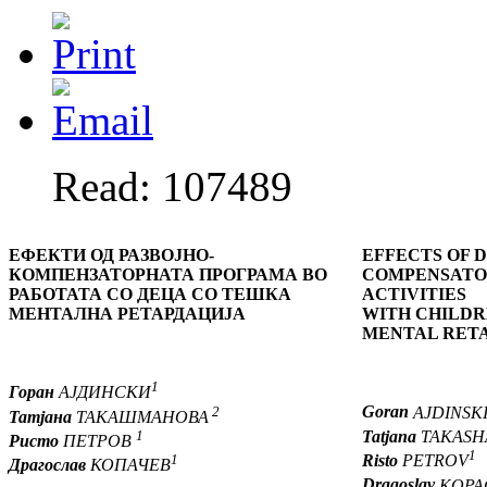
Read: 107489
ЕФЕКТИ
ОД РАЗВОЈНО-
EFFECTS OF 
КОМПЕНЗАТОРНАТА ПРОГРАМА ВО
COMPENSATO
РАБОТАТА СО ДЕЦА СО ТЕШКА
ACTIVITIES
МЕНТАЛНА РЕТАРДАЦИЈА
WITH CHILDR
MENTAL RET
1
Горан
АЈДИНСКИ
2
Goran
AJDINSK
Татјана
ТАКАШМАНОВА
1
Tatjana
TAKASH
Ристо
ПЕТРОВ
1
1
Risto
PETROV
Драгослав
КОПАЧЕВ
Dragoslav
KOPA