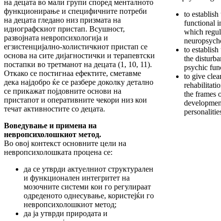
на децата во мали групи според менталното
функционирање и специфичните потреби
to establish
на децата гледано низ призмата на
functional i
идиографскиот пристап. Всушност,
which regula
развојната невропсихологија и
neuropsych
егзистенцијално-холистичкиот пристап се
to establish
основа на сите дијагностички и терапевтски
the disturb
постапки во третманот на децата (1, 10, 11).
psychic fun
Откако се постигнаа ефектите, сметавме
to give cle
дека најдобро ќе се разбере доколку детално
rehabilitat
се прикажат појдовните основи на
the frames o
пристапот и оперативните чекори низ кои
development
течат активностите со децата.
personalitie
Воведување и примена на
невропсихолошкиот метод.
Во овој контекст основните цели на
невропсихолошката процена се:
да се утврди актуелниот структурален
и функционален интегритет на
мозочните системи кои го регулираат
одреденото однесување, користејќи го
невропсихолошкиот метод;
да ја утврди природата и