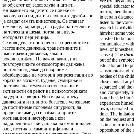
We try this activi
за објектот кој задоволува и штити.
special educator to
Вниманието на детето сe повеќе се
mirror, then throu
насочува на видните и слушните дразби кои
in certain distance
ја следат самата кинестезија. Се ставаат
listen to the voice
темелите, најнапред на градба на темелите
watch his activitie
на телесната шема, потоа на визуо-
him/her some voice
моторната перцепција.
satisfied to be no
Се воведуваат постепено експресивните и
communicate with 
гестовните движења, транзитивните и
level of kinesthes
имитирачки движења, како и
senses). The
third
вокализацијата. На ваков начин, низ
out of the symbioti
повторувачките сензомоторни движења
educator and to p
постепено одевме да извршиме
sensomotor and p
обезбедување на моторни репрезентации во
bodies of the child
кората на мозокот, будење, сумирање и
close contact any 
поставување темели на посложените
separated and the 
активности од редот на психомоториката,
and completely, f
па дури и говорот. Низ играта, преку
is not beside him/
движењата и нивното богатење успевавме
experience himself
да постигнеме поголема сигурност, да
own, separated fr
предизвикаме да се раѓаат и првите
time. The imitati
мотивациони настојувања кон
on the request and
надворешниот свет, појава на емоционален
as in a mirror is 
раст, поттик за самоиницијатива и
opposition of the 