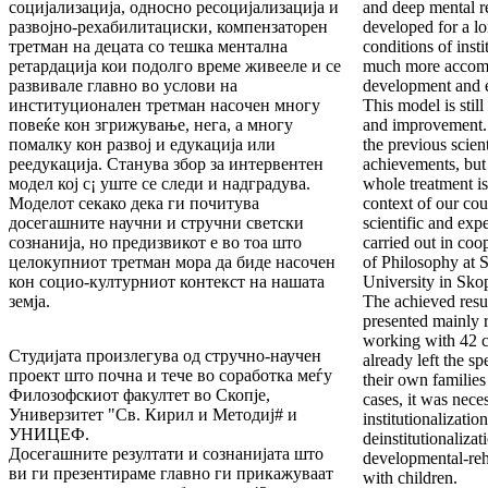
социјализација, односно ресоцијализација и
and deep mental r
развојно-рехабилитациски, компензаторен
developed for a lo
третман на децата со тешка ментална
conditions of inst
ретардација кои подолго време живееле и се
much more accomm
развивале главно во услови на
development and e
институционален третман насочен многу
This model is stil
повеќе кон згрижување, нега, а многу
and improvement. 
помалку кон развој и едукација или
the previous scien
реедукација. Станува збор за интервентен
achievements, but 
модел кој с¡ уште се следи и надградува.
whole treatment is 
Моделот секако дека ги почитува
context of our cou
досегашните научни и стручни светски
scientific and exp
сознанија, но предизвикот е во тоа што
carried out in coo
целокупниот третман мора да биде насочен
of Philosophy at 
кон социо-културниот контекст на нашата
University in Sk
земја.
The achieved res
presented mainly 
working with 42 c
Студијата произлегува од стручно-научен
already left the sp
проект што почна и тече во соработка меѓу
their own families
Филозофскиот факултет во Скопје,
cases, it was nece
Универзитет "Св. Кирил и Методиј# и
institutionalizatio
УНИЦЕФ.
deinstitutionalizat
Досегашните резултати и сознанијата што
developmental-reha
ви ги презентираме главно ги прикажуваат
with children.