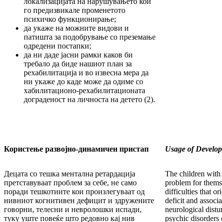
локализацијата на нарушувањето кои
го предизвикале променетото
психичко функционирање;
да укаже на можните видови и
патишта за подобрување со преземање
одредени постапки;
да ни даде јасни рамки каков би
требало да биде нашиот план за
рехабилитација и во извесна мера да
ни укаже до каде може да одиме со
хабилитационо-рехабилитационата
дограденост на личноста на детето (2).
Користење развојно
-
динамич
ен
пристап
Usage of Develo
Децата со тешка ментална ретардација
The children with 
претставуваат проблем за себе, не само
problem for thems
поради тешкотиите кои произлегуваат од
difficulties that o
нивниот когнитивен дефицит и здружените
deficit and associ
говорни, телесни и невролошки испади,
neurological distu
туку уште повеќе што редовно кај нив
psychic disorders 