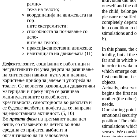
individual did no
рамно-
oneself and the o
тежа на телото;
the child, belonge
координација на движењата на
pleasure or suffer
гор-
completely depend
ните екстремитети;
in a condition to d
способноста за познавање со
stimulations and o
дело-
6).
вите на телото;
праксија-едноставни движења;
In this phase, the 
имитацијата на движењата (11).
totality, but at t
far and in which 
Дефектолозите, социјалните работници и
in order to wake up
негувателките ги учеа децата на развивање
which emerge out a
на хигиенски навики, културни навики,
first condition, i.e
користење прибор за јадење и употреба на
objects.
тоалет. Се користеа разновидни дидактички
Actually, observe
материјали и преку игра се развиваа
begins the first ne
манипулативните способности,
mother (the other) 
креативноста, самостојноста во работата и
needs.
се будеше желбата и волјата да се направи
Our starting point
наједноставната активност. (5, 10)
emotional security
Во
првата фаза
на третманот наша цел
position. The chil
беше, со ставањето на детето во нова
stimulations which
средина со пријатен амбиент и
senses. We consider
организирано да ги задоволува