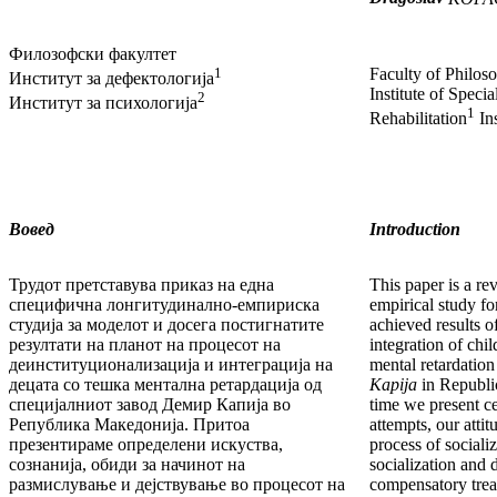
Филозофски факултет
1
Faculty of Philos
Институт за дефектологија
Institute of Speci
2
Институт за психологија
1
Rehabilitation
Ins
Вовед
Introduction
Трудот претставува приказ на една
This paper is a re
специфична лонгитудинално-емпириска
empirical study fo
студија за моделот и досега постигнатите
achieved results of
резултати на планот на процесот на
integration of chi
деинституционализација и интеграција на
mental retardation 
децата со тешка ментална ретардација од
Kapija
in Republi
специјалниот завод Демир Капија во
time we present c
Република Македонија. Притоа
attempts, our attit
презентираме определени искуства,
process of socializ
сознанија, обиди за начинот на
socialization and 
размислување и дејствување во процесот на
compensatory trea