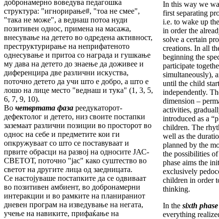
добронамерно воведува педагошка
In this way we wan
структура: "игнорирање#, "тоа не смее",
first separating pr
"така не може", а веднаш потоа нуди
i.e. to wake up th
позитивен однос, примена на масажа,
in order the alread
внесување на детето во одредена активност,
solve a certain pr
преструктурирање на неприфатеното
creations. In all t
однесување и притоа со награда и гушкање
beginning the spec
му дава на детето до знаење да доживее и
participate togethe
диференцира две различни искуства,
simultaneously), a
поточно детето да учи што е добро, а што е
until the child star
лошо на лице место "веднаш и тука" (1, 3, 5,
independently. Th
6, 7, 9, 10).
dimension – perm
Во
четвртата фаза
реедукаторот-
activities, gradual
дефектолог и детето, низ своите постапки
introduced as a “p
заземаат различни позиции во просторот во
children. The rhyt
однос на себе и предметите кои ги
well as the durati
опкружуваат со што се поставуваат и
planned by the mo
првите обрасци на развој на односите ЈАС-
the possibilities o
СВЕТОТ, поточно "јас" како суштество во
phase aims the ini
светот на другите лица од заедницата.
exclusively pedoce
Се настојуваше постапките да се одвиваат
children in order 
во позитивен амбиент, во добронамерни
thinking.
интеракции и во рамките на планираниот
дневен програм на изведување на негата,
In the
sixth phase
учење на навиките, прифаќање на
everything realize