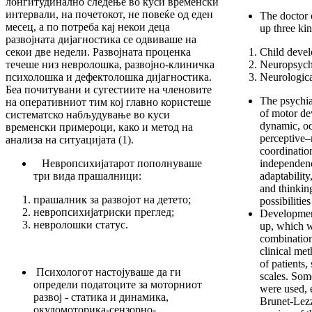
лонгитудинално следење во куси временски
интервали, на почетокот, не повеќе од еден
The doctor o
месец, а по потреба кај некои деца
up three kin
развојната дијагностика се одвиваше на
секои две недели. Развојната проценка
Child devel
течеше низ невролошка, развојно-клиничка
Neuropsychi
психолошка и дефектолошка дијагностика.
Neurological
Беа почитувани и сугестиите на членовите
The psychiat
на оперативниот тим кој главно користеше
of motor de
систематско набљудување во куси
dynamic, o
временски примероци, како и метод на
perceptive–
анализа на ситуацијата (1).
coordination
Невропсихијатарот пополнуваше
independenc
три вида прашалници:
adaptability
and thinkin
прашалник за развојот на детето;
possibilitie
невропсихијатриски преглед;
Development
невролошки статус.
up, which w
combination
clinical me
of patients,
Психологот настојуваше да ги
scales. Som
определи податоците за моторниот
were used, e
развој - статика и динамика,
Brunet-Lezz
окуломоторика-сензорно-