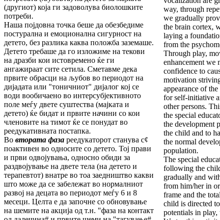
vocalization are g
(другиот) која ги задоволува биолошките
way, through repe
потреби.
we gradually prov
Наша појдовна точка беше да обезбедиме
the brain cortex,
постурална и емоционална сигурност на
laying a foundatio
детето, без разлика каква положба заземаше.
from the psychomo
Детето требаше да го изложиме на текови
Through play, mo
на дразби кои истовремено ќе ги
enhancement we m
ангажираат сите сетила. Сметавме дека
confidence to caus
првите обрасци на љубов во периодот на
motivation strivin
дијадата или "тоничниот" дијалог кој се
appearance of the
води вообичаено во интерсубјективното
for self-initiative
поле меѓу двете суштества (мајката и
other persons. Th
детето) ќе бидат и првите начини со кои
the special educat
членовите на тимот ќе се понудат во
the development p
реедукативната постапка.
the child and to h
Во
втората фаза
реедукаторот станува с¢
the normal develo
поактивен во односите со детето. Тој прави
population.
и први одвојувања, односно обиди за
The special educat
раздвојување на двете тела (на детето и
following the child
терапевтот) внатре во тоа заедништво какви
gradually and with
што може да се забележат во нормалниот
from him/her in or
развој на децата во периодот меѓу 6 и 8
frame and the tot
месеци. Целта е да започне со обновување
child is directed t
на шемите на акција од т.н. "фаза на контакт
potentials in play,
од далечина# и првите шеми на "тагување#