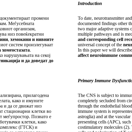
Introduction
е документираат промени
To date, neurotransmitter and
зам. Меѓусебната
documented findings other 
ковиот организам,
two major adaptive systems 
ува низ повеќекратни
multiple pathways and is me
ини
,
хемокини и нивните
and corresponding cell rec
ниот систем произлегуваат
universal concept of the
neur
 хомеостазата
.
In this paper we will describ
о нарушувањата на секој
affect neuroimmune commun
икација и да доведат до
Primary Immune Dysfunctio
ализирана, прилагодена
The CNS is subject to immune
елата, како и имуните
completely secluded from cir
а и да се движат низ
through the endothelial bloo
т стационарни клетки во
immune system is represented
т меѓупростор. Познато е
astroglia) and at the vascular
ботувачки клетки, како
presenting cells (APC), suc
комплекс (ГТСК) и
costimulatory molecules (2).