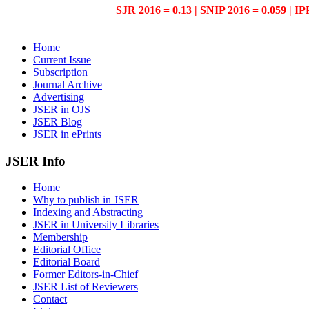
SJR 2016 = 0.13 | SNIP 2016 = 0.059 | IP
Home
Current Issue
Subscription
Journal Archive
Advertising
JSER in OJS
JSER Blog
JSER in ePrints
JSER Info
Home
Why to publish in JSER
Indexing and Abstracting
JSER in University Libraries
Membership
Editorial Office
Editorial Board
Former Editors-in-Chief
JSER List of Reviewers
Contact