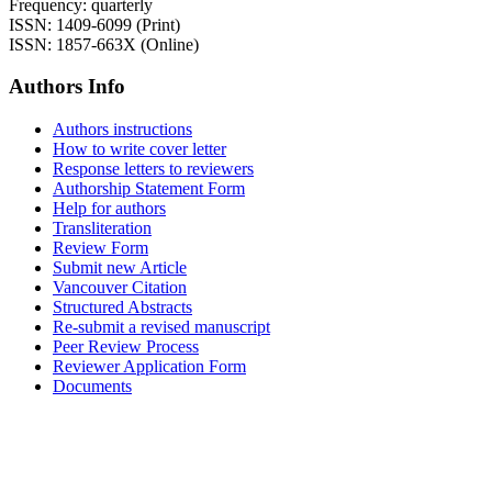
Frequency: quarterly
ISSN: 1409-6099 (Print)
ISSN: 1857-663X (Online)
Authors Info
Authors instructions
How to write cover letter
Response letters to reviewers
Authorship Statement Form
Help for authors
Transliteration
Review Form
Submit new Article
Vancouver Citation
Structured Abstracts
Re-submit a revised manuscript
Peer Review Process
Reviewer Application Form
Documents