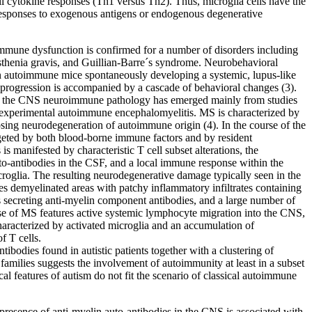
ell cytokine responses (Th1 versus Th2). Thus, microglia cells have the
 responses to exogenous antigens or endogenous degenerative
immune dysfunction is confirmed for a number of disorders including
sthenia gravis, and Guillian-Barre´s syndrome. Neurobehavioral
n autoimmune mice spontaneously developing a systemic, lupus-like
progression is accompanied by a cascade of behavioral changes (3).
f the CNS neuroimmune pathology has emerged mainly from studies
 experimental autoimmune encephalomyelitis. MS is characterized by
psing neurodegeneration of autoimmune origin (4). In the course of the
argeted by both blood-borne immune factors and by resident
s manifested by characteristic T cell subset alterations, the
to-antibodies in the CSF, and a local immune response within the
icroglia. The resulting neurodegenerative damage typically seen in the
es demyelinated areas with patchy inflammatory infiltrates containing
s secreting anti-myelin component antibodies, and a large number of
e of MS features active systemic lymphocyte migration into the CNS,
haracterized by activated microglia and an accumulation of
f T cells.
tibodies found in autistic patients together with a clustering of
families suggests the involvement of autoimmunity at least in a subset
cal features of autism do not fit the scenario of classical autoimmune
presence of anti-myelin auto-antibodies in the CNS is associated with