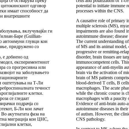
ија се остварува преку
cells and polarization of T-c
н цитокинскиот одговор
potential to initiate immune
тки имаат способност да
processes within the CNS.
он внатрешните
A causative role of primary 
multiple sclerosis (MS), mya
болувања, вклучувајќи ги
impairments are also found i
илиан-Баре (Guillian-
autoimmune disease; disease 
во автоимуни глувци кои
The current understanding o
ање, придружено со
of MS and its animal model,
progressive or remitting-rela
, е добиено од
disorder, brain tissues are t
 модел, експериментниот
immunocompetent cells. This i
ира со прогресивна или
appearance of anti-myelin au
развојот на заболувањето
brain via the activation of m
стационарните
brain of MS patients compris
и оштетувања на Т-Ли
blood-derived T cells, B cell
ереброспиналната течност
macrophages. The acute phas
кроглијалните клетки.
while the chronic course is c
роза се гледаат
macrophages with a paucity o
зирачки подрачја со
Evidence of anti-brain auto-an
текот, Б-Ли кои лачат
autoimmune diseases in their 
 Во акутнатата фаза на
of autism. However, the clini
итна миграција кон ЦНС,
CNS pathology.
глијални клетки,
In contrast to MS, where the 