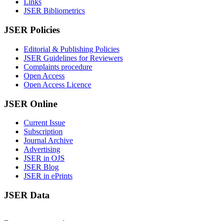
Links
JSER Bibliometrics
JSER Policies
Editorial & Publishing Policies
JSER Guidelines for Reviewers
Complaints procedure
Open Access
Open Access Licence
JSER Online
Current Issue
Subscription
Journal Archive
Advertising
JSER in OJS
JSER Blog
JSER in ePrints
JSER Data