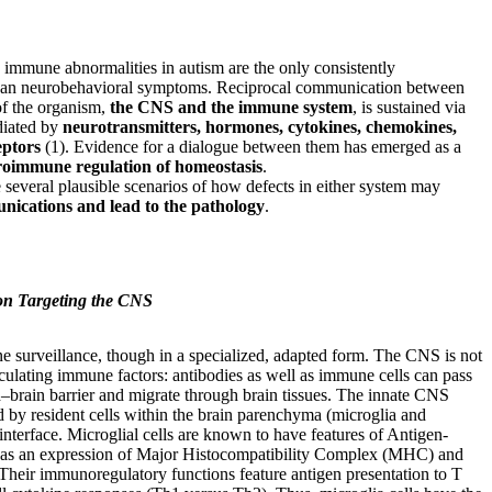
 immune abnormalities in autism are the only consistently
than neurobehavioral symptoms. Reciprocal communication between
of the organism,
the CNS and the immune system
, is sustained via
diated by
neurotransmitters, hormones, cytokines, chemokines,
eptors
(1). Evidence for a dialogue between them has emerged as a
oimmune regulation of homeostasis
.
e several plausible scenarios of how defects in either system may
ications and lead to the pathology
.
n Targeting the CNS
 surveillance, though in a specialized, adapted form. The CNS is not
culating immune factors: antibodies as well as immune cells can pass
d–brain barrier and migrate through brain tissues. The innate CNS
 by resident cells within the brain parenchyma (microglia and
 interface. Microglial cells are known to have features of Antigen-
h as an expression of Major Histocompatibility Complex (MHC) and
 Their immunoregulatory functions feature antigen presentation to T