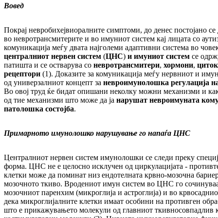
Вовед
Покрај невробихејвиоралните симптоми, до денес постојано с
во невротрансмитерите и во имуниот систем кај лицата со аути
комуникација меѓу двата најголеми адаптивни система во чове
централниот нервен систем
(
ЦНС
)
и имуниот систем
се одрж
патишта и се остварува со
невротрансмитери
,
хормони
,
циток
рецептори
(1). Доказите за комуникација меѓу нервниот и иму
од универзалниот концепт за
невроимунолошка регулација на
Во овој труд ќе бидат опишани неколку можни механизми и как
од тие механизми што може да ја
нарушат невроимуната комун
патолошка состојба
.
Примарното имунолошко нарушување го напаѓа ЦНС
Централниот нервен систем имунолошки се следи преку специј
форма. ЦНС не е целосно исклучен од циркулацијата - противт
клетки може да поминат низ ендотелната крвно-мозочна бариер
мозочното ткиво. Вродениот имун систем во ЦНС го сочинуваа
мозочниот паренхим (микроглија и астроглија) и во крвосаднио
дека микроглијалните клетки имаат особини на противген обра
што е прикажувањето молекули од главниот ткивносовпадлив 