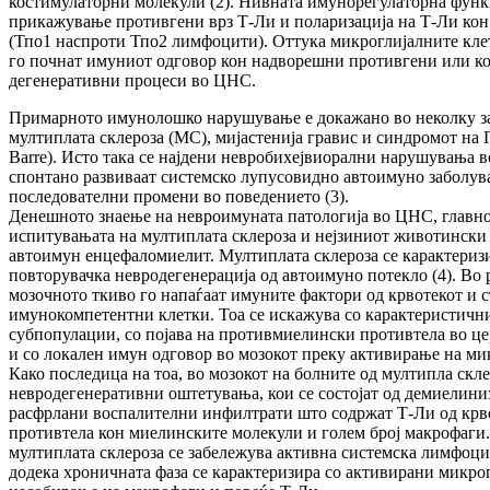
костимулаторни молекули (2). Нивната имунорегулаторна функц
прикажување противгени врз Т-Ли и поларизација на Т-Ли ко
(Тпо1 наспроти Тпо2 лимфоцити). Оттука микроглијалните кле
го почнат имуниот одговор кон надворешни противгени или к
дегенеративни процеси во ЦНС.
Примарното имунолошко нарушување е докажано во неколку за
мултиплата склероза (МС), мијастенија гравис и синдромот на Г
Barre). Исто така се најдени невробихејвиорални нарушувања 
спонтано развиваат системско лупусовидно автоимуно заболув
последователни промени во поведението (3).
Денешното знаење на невроимуната патологија во ЦНС, главно
испитувањата на мултиплата склероза и нејзиниот животински
автоимун енцефаломиелит. Мултиплата склероза се карактериз
повторувачка невродегенерација од автоимуно потекло (4). Во 
мозочното ткиво го напаѓаат имуните фактори од крвотекот и 
имунокомпетентни клетки. Тоа се искажува со карактеристичн
субпопулации, со појава на противмиелински противтела во ц
и со локален имун одговор во мозокот преку активирање на ми
Како последица на тоа, во мозокот на болните од мултипла скле
невродегенеративни оштетувања, кои се состојат од демиелини
расфрлани воспалителни инфилтрати што содржат Т-Ли од крво
противтела кон миелинските молекули и голем број макрофаги.
мултиплата склероза се забележува активна системска лимфоц
додека хроничната фаза се карактеризира со активирани микро