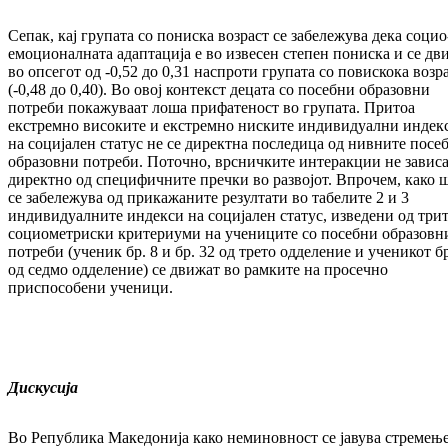
Сепак, кај групата со пониска возраст се забележува дека социо
емоционалната адаптација е во извесен степен пониска и се дв
во опсегот од -0,52 до 0,31 наспроти групата со повискока возр
(-0,48 до 0,40). Во овој контекст децата со посебни образовни
потреби покажуваат лоша прифатеност во групата. Притоа
екстремно високите и екстремно ниските индивидуални индек
на социјален статус не се директна последица од нивните посе
образовни потреби. Поточно, врсничките интеракции не завис
директно од специфичните пречки во развојот. Впрочем, како 
се забележува од прикажаните резултати во табелите 2 и 3
индивидуалните индекси на социјален статус, изведени од три
социометриски критериуми на учениците со посебни образовн
потреби (ученик бр. 8 и бр. 32 од трето одделение и ученикот бр
од седмо одделение) се движат во рамките на просечно
приспособени ученици.
Дискусија
Во Република Македонија како неминовност се јавува стремењ