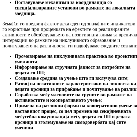
Поставување механизми за координација со
специјализираните установи во рамките на локалната
заедница.
Земајќи го предвид фактот дека еден од значајните индикатори
го користиме при проценката на ефектите од реализираните
активности е обезбедувањето на позитивната клима за врсничк
интеракции во рамките на инклузивното образование и
почитувањето на различноста, ги издвојуваме следните сознани
Промовирање на инклузивната практика во проектни
училишта
;
Информирање на стручната јавност за потребите на
децата со ПП
;
Создавање средина за учење што ги вклучува сите
;
Развој на позитивните карактеристики на личноста ка
децата врсници за прифаќање и почитување на разлик
Соработка меѓу членовите на групите во рамките на
активностите и кооперативното учење
;
Примена на различни форми на кооперативно учење в
наставниот процес, со цел промена на секојдневната
меѓусебна комуникација меѓу децата со ПП и децата
врсници и зголемување на самодовербата кај сите
ученици
.