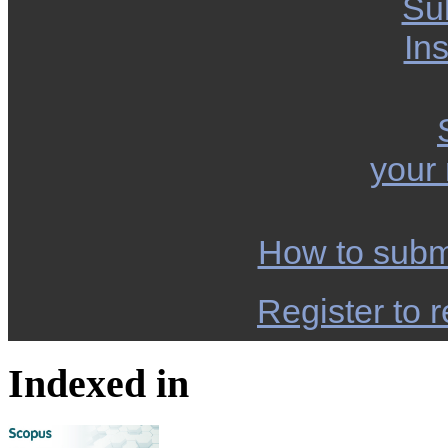
Su
Ins
your
How to subm
Register to r
Indexed in