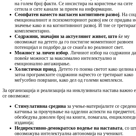
на голем број факти. Се инсистира на користење на сите
сетила и сите канали за прием на информации.
Сеопфатен наместо нагласен когнитивен развој
. На со
емоционалниот и психомоторниот развој им се придава и
значење како и на когнитивниот развој. И тие се третираа
комплементарно.
Содржини, значајни за актуелниот живот, што
ќе му
овозможат на детето да го постигне моментниот развоен
потенцијал и подобро да се снаоѓа во реалниот свет.
Можност за личен избор
. Личниот избор на содржини д
повеќе можност за максимално интелектуално и
емоционално ангажирање.
Холистички приод
. Детето го поима светот како целина 
затоа програмските содржини најчесто се третираат како
меѓусебно поврзани, како дел од големи комплекси.
За организација и реализација на инклузивната настава важно е
се овозможи:
Стимулативна средина
за учење-материјалите се среден
катчиња за проучување на одделни аспекти на предметот,
обезбедува доволен број на книги, помагала, енциклопед
изданија;
Недирективно-демократско водење на наставата
, со ш
овозможува интелектуална автономија на ученикот.