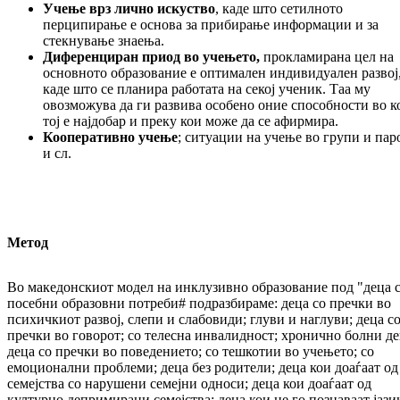
Учење врз лично искуство
, каде што сетилното
перципирање е основа за прибирање информации и за
стекнување знаења.
Диференциран приод
во учењето,
прокламирана цел на
основното образование е оптимален индивидуален развој
каде што се планира работата на секој ученик. Таа му
овозможува да ги развива особено оние способности во к
тој е најдобар и преку кои може да се афирмира.
Кооперативно учење
;
ситуации на учење во групи и пар
и сл.
Метод
Во македонскиот модел на инклузивно образование под "деца 
посебни образовни потреби# подразбираме: деца со пречки во
психичкиот развој, слепи и слабовиди; глуви и наглуви; деца с
пречки во говорот; со телесна инвалидност; хронично болни де
деца со пречки во поведението; со тешкотии во учењето; со
емоционални проблеми; деца без родители; деца кои доаѓаат од
семејства со нарушени семејни односи; деца кои доаѓаат од
културно депримирани семејства; деца кои не го познаваат јази