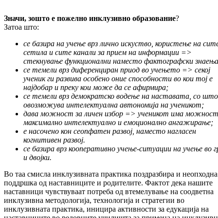
Значи, зошто е пожелно инклузивно образование
?
Затоа што:
се базира на учење врз лично искуство, користење на сит
сетила и сите канали за прием на информации =>
стекнување функционални наместо фактографски знаења
се темели врз диференциран приод во учењето => секој
ученик ги развива особено оние способности во кои тој е
најдобар и преку кои може да се афирмира;
се темели врз демократско водење на наставата, со што
овозможува интелектуална автономија на ученикот;
дава можност за личен избор => ученикот има можност
максимално интелектуално и емоционално ангажирање;
е насочено кон сеопфатен развој, наместо нагласен
когнитивен развој.
се базира врз кооперативно учење-ситуации на учење во г
и двојки.
Во таа смисла инклузивната практика поздразбира и неопходна
поддршка од наставниците и родителите. Фактот дека нашите
наставници чувствуваат потреба од втемелување на соодветна
инклузивна методологија, технологија и стратегии во
инклузивната практика, иницира активности за едукација на
наставниците во редовните училишта за примена на инклузивн