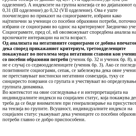
одделение). А индексите на групна кохезија се во дијапазонот о
0,31 (III одделение) до 0,32 (VII одделение). Ова е уште
поочигледно во приказот на социограмите, избрани како
најтипични за ученици со посебни образовни потреби, поточно
избрани се социограми во однос на критериумот Заедничко уче
Социограмите, пред сé, нñ овозможуваат споредбена анализа н
врсничките интеракции на иста возраст.
Од анализата на негативните социограми се добива впечато
дека според прикажаниот критериум, третоодделенците
покажуваат во поголема мера негативни ставови кон учени
со посебни образовни потреби
(ученик бр. 32 и ученик бр. 8), 
не е случај со седмоодделениците (ученик бр. 3). Ако се поглед
позитивните социограми, сепак, се забележува дека овие учен
не претставуваат вистински негативни соѕвездија, туку се
синџиресто поврзани со групата и учествуваат во определувањ
групната динамика.
Во контекстот на овие согледувања е и интерпретацијата на
индивидуалните индекси на социјален статус, која покажува де
треба да се биде внимателен при генерализирање на присуство
на тензија во групите. Всушност, индивидуалните индекси на
социјален статус укажуваат дека учениците со посебни образо
потреби главно се добро приспособени.