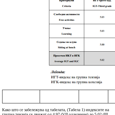
Како што се забележува од табелата, (Табела 1) индексите на
групна тензија се движат од 4,97 (VII одделение) до 5,02 (III