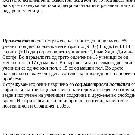
на кој се изведува наставата; деца на бегалци и раселени лица и
надарени ученици.
Примерокот
во ова истражување е пригоден и вклучува 55
ученици од две паралелки на возраст од 9-10 (III одд.) и 13-14
години (VII одд.) од основното училиште "Димо Хаџи-Димов# 
Скопје. Во паралелката од трето одделение 15 ученици се од
женски пол а 17 од машки. Во паралелката од седмо одделение 
ученици се од женски пол, а 15 се од машки пол. Во двете
паралелки се вклучени деца со телесна инвалидност и анорекс
проблеми.
Истражувањето беше извршено со
социометриска постапка
с
користење на три социометриски критериуми: седење во клупа
заедничко учење на училишна содржина и дружење во слободн
време. Изборите беа целосно исцрпени, поточно, користен е
неограничен и ограничен избор.
По добивањето на одговорите, изработени се социометриски