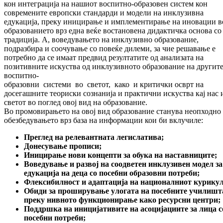
кон интеграција на нашиот воспитно-образовен систем кон
современите европски стандарди и модели на инклузивна
едукација, преку иницирање и имплементирање на иновации в
образованието врз една веќе востановена дидактичка основа со
традиција. А, воведувањето на инклузивно образование,
подразбира и соочување со повеќе дилеми, за чие решавање е
потребно да се имаат предвид резултатите од анализата на
позитивните искуства од инклузивното образование на другит
воспитно-
образовни системи во светот, како и критички осврт на
досегашните теориски сознанија и практични искуства кај нас 
светот во поглед овој вид на образование.
Во промовирањето на овој вид образование станува неопходно
обезбедувањето врз база на информации кои би вклучиле:
Преглед на релевантната легислатива;
Донесување прописи;
Иницирање нови концепти за обука на наставниците;
Воведување и развој на соодветен инклузивен модел за
едукација на деца со посебни образовни потреби;
Флексибилност и адаптација на националниот курику
Обиди за проширување улогата на посебните училишт
преку нивното функционирање како ресурсни центри;
Поддршка на иницијативите на асоцијациите за лица с
посебни потреби;