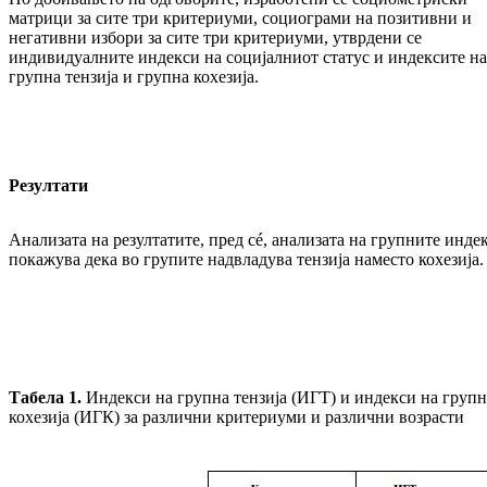
матрици за сите три критериуми, социограми на позитивни и
негативни избори за сите три критериуми, утврдени се
индивидуалните индекси на социјалниот статус и индексите на
групна тензија и групна кохезија.
Резултати
Анализата на резултатите, пред сé, анализата на групните инде
покажува дека во групите надвладува тензија наместо кохезија.
Табела 1.
Индекси на групна тензија (ИГТ) и индекси на групн
кохезија (ИГК) за различни критериуми и различни возрасти