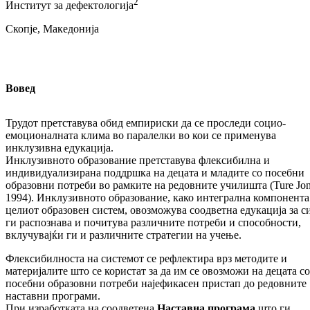
2
Институт за дефектологија
Скопје, Македонија
Вовед
Трудот претставува обид емпириски да се проследи социо-
емоционалната клима во паралелки во кои се применува
инклузивна едукација.
Инклузивното образование претставува флексибилна и
индивидуализирана поддршка на децата и младите со посебни
образовни потреби во рамките на редовните училишта (Ture Jon
1994). Инклузивното образование, како интегрална компонента
целиот образовен систем, овозможува соодветна едукација за си
ги распознава и почитува различните потреби и способности,
вклучувајќи ги и различните стратегии на учење.
Флексибилноста на системот се рефлектира врз методите и
материјалите што се користат за да им се овозможи на децата со
посебни образовни потреби најефикасен пристап до редовните
наставни програми.
При изработката на соодветена
Наставна програма
што ги