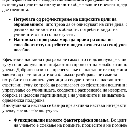
исполнува целите на инклузивното образование се земаат пред
две гледишта:
Потребата од рефлектирање на широките цели на
образованието
, што треба да се однесуваат на сите деца, 
разлика на нивните способности, потреби и видот на
училиштето што го посетуваат;
Наставната програма мора да прави разлика во
способностите, потребите и подготвеноста на секој уче
посебно
.
Ефективна наставна програма не само што ги дозволува разлик
туку го истакнува потенцијалот низ процесот на колаборативн
учење. Добриот начин на пренесување на наставните содржини
зависи од наставниците кои ќе имаат разбирање не само за
потребите на нивните ученици и соодветноста на наставните
стратегии, туку ќе треба да располагаат со ефективни вештини 
управување со училницата, соодветна распределба на изворите,
обврска за целосна партиципација на учениците и внимателна
одделенска поддршка.
Инклузивната настава се базира врз активна настава-интеракт
учење, кое во себе вклучува:
Функционални наместо фактографски знаења
. Во цент
на учењето е сфаќање на поимите, процесите а не помне