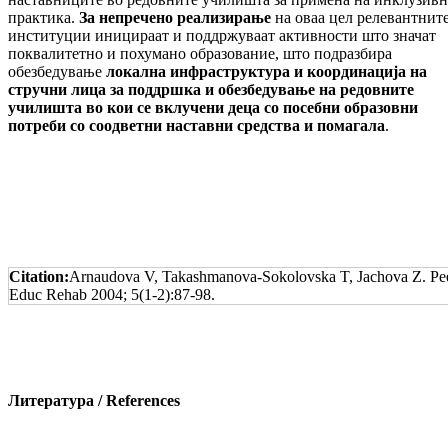
практика.
За непречено реализирање
на оваа цел релевантнит
институции иницираат и поддржуваат активности што значат
поквалитетно и похумано образование, што подразбира
обезбедување
локална инфраструктура и координација на
стручни лица за поддршка и обезбедување на редовните
училишта во кои се вклучени деца со посебни образовни
потреби со соодветни наставни средства и помагала
.
Citation:
Arnaudova V, Takashmanova-Sokolovska T, Jachova Z. Peer 
Educ Rehab 2004; 5(1-2):87-98.
Литература / References