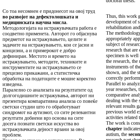
doctoral thesis.
Со тоа несомнен е придонесот на овој труд
Thus, this work g
во развојот на
дефектолошката и
development of s
медицинската научна мисла
.
rehabilitation and
Методологијата на истражувачката работа е
The methodology 
соодветно применета. Авторот го објаснува
appropriately app
предметот на истражувањето, целите и
subject of researc
задачите на истражувањето, кои се јасни и
research that are
концизни, а и примерокот е добро
specimen is well 
дефиниран. Местото и времето на
the research, the
истражувањето, методите, техниките и
instruments of th
инструментите на истражувањето се
shown, and the st
прецизно прикажани, а статистичка
correctly perform
обработка на податоците е мошне коректно
Parallel to analyz
изведена.
year researches, 
Паралелно со анализата на резултатите од
comparative anal
долгогодишните истражувања, авторот ни
dealing with the 
презентира компаративна анализа со повеќе
relevant results g
светски студии што го обработуваат
previous world ex
синдромот на аутизмот, со сите релевантни
activities related
резултати добиени врз основа на сите
The work is consi
досега познати светски искуства во
chapter
indicates
истражувачката дејност врзани за овој
autism, the
secon
проблем.
research part sh