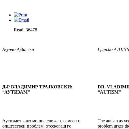
Read: 36478
Љупчо Ајдински
Ljupcho AJDIN
Д-Р ВЛАДИМИР ТРАЈКОВСКИ:
DR. VLADIMI
“
АУТИЗАМ
”
“AUTISM”
Аутизмот како мошне сложен, семеен и
The autism as ve
општествен проблем, отсекогаш го
problem urges the