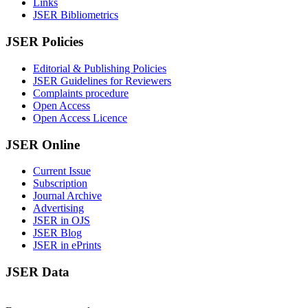
Links
JSER Bibliometrics
JSER Policies
Editorial & Publishing Policies
JSER Guidelines for Reviewers
Complaints procedure
Open Access
Open Access Licence
JSER Online
Current Issue
Subscription
Journal Archive
Advertising
JSER in OJS
JSER Blog
JSER in ePrints
JSER Data