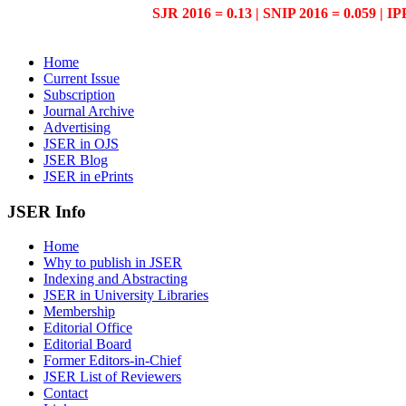
SJR 2016 = 0.13 | SNIP 2016 = 0.059 | IP
Home
Current Issue
Subscription
Journal Archive
Advertising
JSER in OJS
JSER Blog
JSER in ePrints
JSER Info
Home
Why to publish in JSER
Indexing and Abstracting
JSER in University Libraries
Membership
Editorial Office
Editorial Board
Former Editors-in-Chief
JSER List of Reviewers
Contact