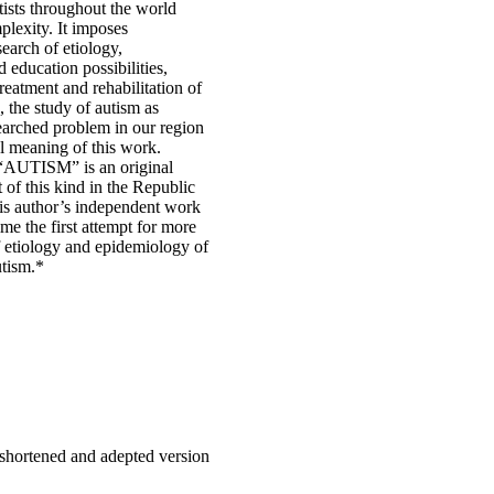
tists throughout the world
mplexity. It imposes
search of etiology,
d education possibilities,
eatment and rehabilitation of
, the study of autism as
searched problem in our region
l meaning of this work.
AUTISM” is an original
t of this kind in the Republic
 is author’s independent work
ime the first attempt for more
 etiology and epidemiology of
utism.*
 shortened and adepted version