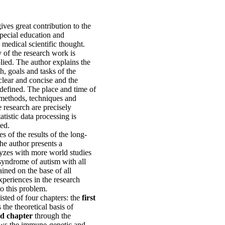
ives great contribution to the
pecial education and
 medical scientific thought.
of the research work is
lied. The author explains the
h, goals and tasks of the
 clear and concise and the
defined. The place and time of
 methods, techniques and
e research are precisely
atistic data processing is
ed.
es of the results of the long-
the author presents a
yzes with more world studies
syndrome of autism with all
ained on the base of all
periences in the research
 to this problem.
sted of four chapters: the
first
 the theoretical basis of
d chapter
through the
ows the immune-genetic and