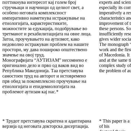
поттикнува интересот кај голем број
experts and scien
стручњаци и научници од целиот свет, а
especially its co
особено неговата комплексност
imperatively a re
императивно наметнува истражување на
characteristics an
етиологијата, карактеристиките,
improvement of tr
можностите за едукација, подобрување во
these persons. So
третманот и рехабилитацијата на овие лица.
insufficiently re
Затоа, проучувањето на аутизмот, како
gives wider socia
недоволно истражуван проблем на нашите
The monograph “
простори, му дава пошироко општествено
work and the firs
значење на овој труд.
of Macedonia. It
Монографијата “АУТИЗАМ” несомнено е
and at the same t
оригинално дело и прво од ваков вид во
complex study of
Република Македонија. Таа претставува
the problem of a
самостоен труд на авторот и истовремено
прв обид за покомплексно проучување на
етиологијата и епидемиологијата на
проблемот аутизам кај нас.*
* Трудот претставува скратена и адаптирана
* This paper is a
верзија од неговата докторска дисертација.
of his