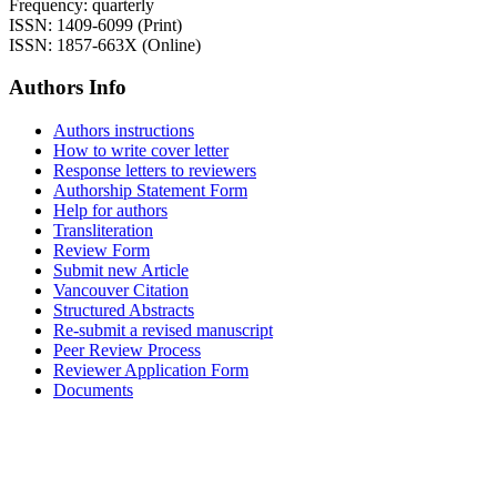
Frequency: quarterly
ISSN: 1409-6099 (Print)
ISSN: 1857-663X (Online)
Authors Info
Authors instructions
How to write cover letter
Response letters to reviewers
Authorship Statement Form
Help for authors
Transliteration
Review Form
Submit new Article
Vancouver Citation
Structured Abstracts
Re-submit a revised manuscript
Peer Review Process
Reviewer Application Form
Documents