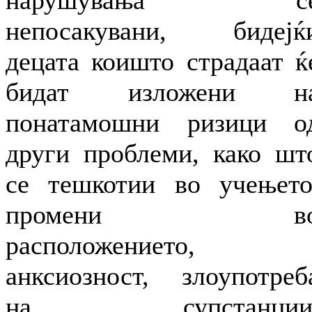
нарушувања с
непосакувани, бидејќ
децата коишто страдаат ќ
бидат изложени н
понатамошни ризици о
други проблеми, како шт
се тешкотии во учењето
промени в
расположението,
анксиозност, злоупотреб
на супстанции