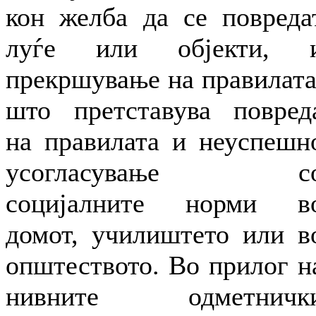
кон желба да се повреда
луѓе или објекти, 
прекршување на правилата
што претставува повред
на правилата и неуспешн
усогласување с
социјалните норми в
домот, училиштето или в
општеството. Во прилог н
нивните одметничк