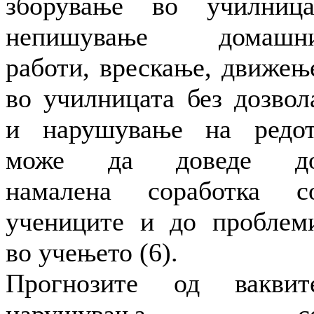
зборување во училница
непишување домашн
работи, врескање, движењ
во училницата без дозвол
и нарушување на редот
може да доведе д
намалена соработка с
учениците и до проблем
во учењето (6).
Прогнозите од ваквит