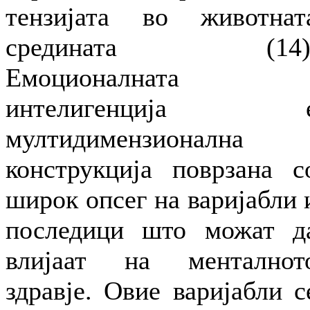
тензијата во животнат
средината (14)
Емоционалната
интелигенција 
мултидимензионална
конструкција поврзана с
широк опсег на варијабли 
последици што можат д
влијаат на менталнот
здравје. Овие варијабли с