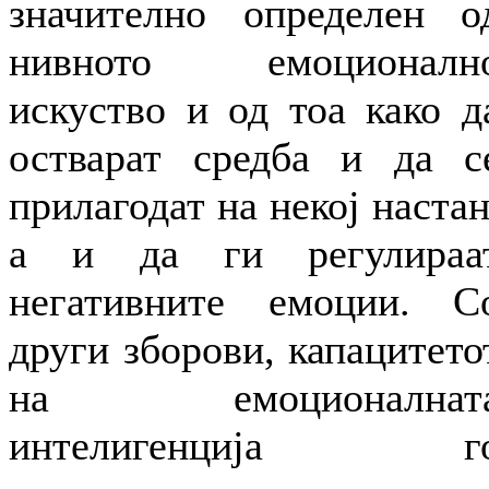
значително определен о
нивното емоционалн
искуство и од тоа како д
остварат средба и да с
прилагодат на некој настан
а и да ги регулираа
негативните емоции. С
други зборови, капацитето
на емоционалнат
интелигенција г