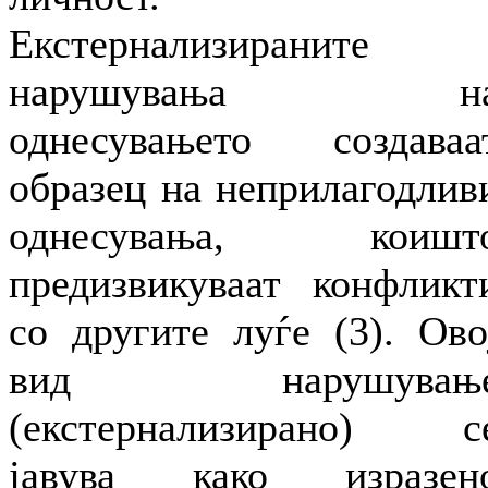
Екстернализираните
нарушувања н
однесувањето создаваа
образец на неприлагодлив
однесувања, коишт
предизвикуваат конфликт
со другите луѓе (3). Ово
вид нарушувањ
(екстернализирано) с
јавува како изразен