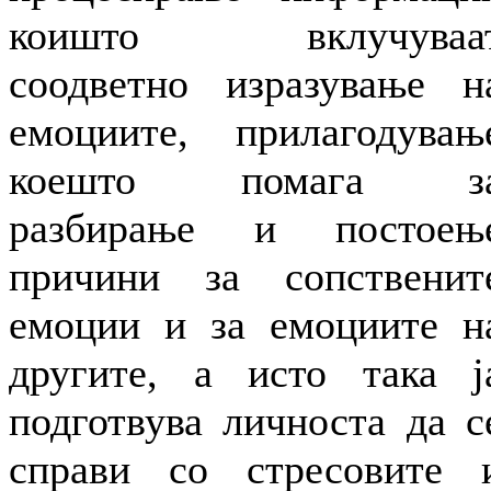
коишто вклучуваа
соодветно изразување н
емоциите, прилагодувањ
коешто помага з
разбирање и постоењ
причини за сопственит
емоции и за емоциите н
другите, а исто така ј
подготвува личноста да с
справи со стресовите 