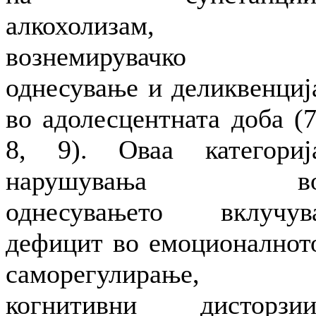
алкохолизам,
вознемирувачко
однесување и деликвенциј
во адолесцентната доба (7
8, 9). Оваа категориј
нарушувања в
однесувањето вклучув
дефицит во емоционалнот
саморегулирање,
когнитивни дисторзии