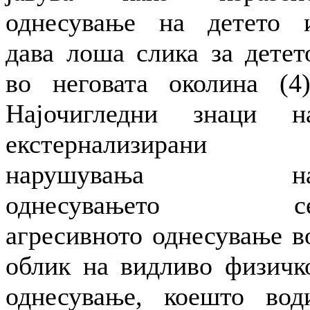
однесување на детето 
дава лоша слика за детет
во неговата околина (4)
Најочигледни знаци н
екстернализирани
нарушувања н
однесувањето с
агресивното однесување в
облик на видливо физичк
однесување, коешто вод