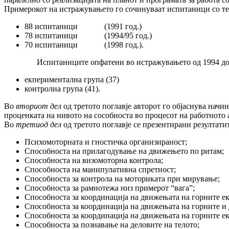
Примерокот на истражувањето го сочинуваат испитаници со теш
88 испитаници (1991 год.)
78 испитаници (1994/95 год.)
70 испитаници (1998 год.).
Испитаниците опфатени во истражувањето од 1994 до 199
екпериментална група (37)
контролна група (41).
Во
вториот дел
од третото поглавје авторот го објаснува начи
проценката на нивото на сособноста во процесот на работното
Во
третиод дел
од третото поглавје се презентирани резултати
Психомоторната и гностичка организираност;
Способноста на прилагодување на движењето по ритам;
Способноста на визомоторна контрола;
Способноста на манипулативна спретност;
Способноста за контрола на моториката при мирување;
Способноста за рамнотежа низ примерот “вага”;
Способноста за координација на движењата на горните е
Способноста за координација на движењата на горните и
Способноста за координација на движењата на горните е
Способноста за познавање на деловите на телото;