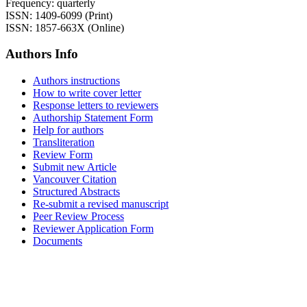
Frequency: quarterly
ISSN: 1409-6099 (Print)
ISSN: 1857-663X (Online)
Authors Info
Authors instructions
How to write cover letter
Response letters to reviewers
Authorship Statement Form
Help for authors
Transliteration
Review Form
Submit new Article
Vancouver Citation
Structured Abstracts
Re-submit a revised manuscript
Peer Review Process
Reviewer Application Form
Documents