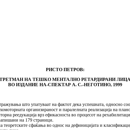
РИСТО ПЕТРОВ:
ТРЕТМАН НА ТЕШКО МЕНТАЛНО РЕТАРДИРАНИ ЛИЦ
ВО ИЗДАНИЕ НА-СПЕКТАР А. С.-НЕГОТИНО, 1999
вања што упатуваат на фактот дека успешната, односно соод
хомоторната организираност и паралелната реализација на плано
оторна реедукација врз ефикасноста во процесот на рехабилитаци
 напишани на 179 страници.
на теоретските сфаќања во однос на дефиницијата и класификација