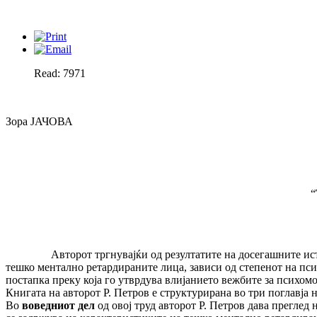
Read: 7971
Зора ЈАЧОВА
“
Авторот тргнувајќи од резултатите на досегашните истражу
тешко ментално ретардираните лица, зависи од степенот на пси
постапка преку која го утврдува влијанието вежбите за психом
Книгата на авторот Р. Петров е структурирана во три поглавја
Во
воведниот дел
од овој труд авторот Р. Петров дава преглед 