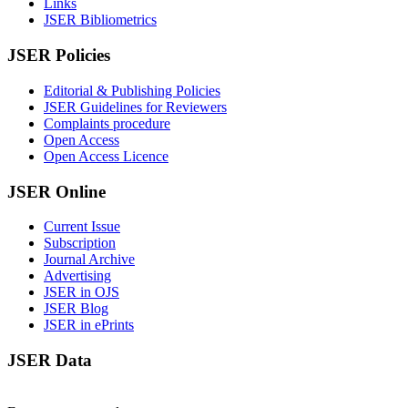
Links
JSER Bibliometrics
JSER Policies
Editorial & Publishing Policies
JSER Guidelines for Reviewers
Complaints procedure
Open Access
Open Access Licence
JSER Online
Current Issue
Subscription
Journal Archive
Advertising
JSER in OJS
JSER Blog
JSER in ePrints
JSER Data