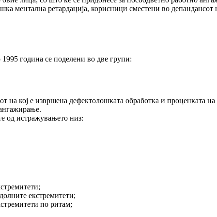
ка ментална ретардација, корисници сместени во депандансот н
5 година се поделени во две групи:
нот на кој е извршена дефектолошката обработка и проценката на
 ангажирање.
те од истражувањето низ:
кстремитети;
 долните екстремитети;
кстремитети по ритам;