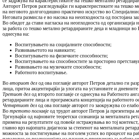
се задржува на карактеристиките на тешко ментално ретардира
Авторот Петров разгледувајќи ги карактеристиките на тешко ме
на неговото долгогодишно практично искуство во Специјалниот
Неговата размисла е во насока на неопходноста од постојана 
Во обидот да стави нагласка на неопходноста од организација 
за работа со тешко метално ретардираните деца и младинци во 
однесува на:
Воспитувањето на социјалните способности;
Развивањетото на навиките;
Воспитувањето на физичките способности;
Воспитувањето на способностите за просторно претставу
Развивањето на музичките способности;
Работното воспитување.
Во
вториот дел
од ова поглавје авторот Петров детално ги ра
лица, притоа акцентирајќи ја улогата на установите и дневните
Третиот дел
од второто поглавје се однесува на Работното анг
ретардираните лица и програмската концепција на работното о
Четвртиот дел
од ова поглавје авторот го заокружува со ела
Во
третото поглавје
од трудот авторот Петров ја презентира
м
Тргнувајќи од најновите теоретски сознанија за менталната ре
примена на резултатите од повеќе истражувања во тој контекст
главно врз најопшта дијагноза за степенот на менталната ретар
можноста за постигнување на поголем успех во процесот на ра
паралелно со реализацијата на планот и програмата за работа с