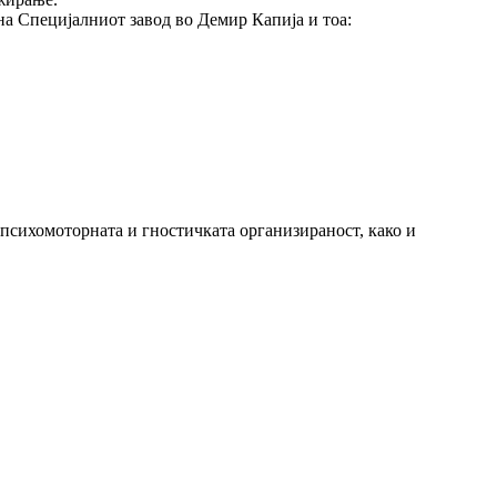
а Специјалниот завод во Демир Капија и тоа:
 психомоторната и гностичката организираност, како и