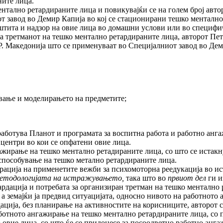
ните лица.
нтално ретардираните лица и повикувајќи се на голем број автор
 завод во Демир Капија во кој се стационирани тешко ментално
заштита и надзор на овие лица во домашни услови или во специф
на третманот на тешко ментално ретардираните лица, авторот Пе
Р. Македонија што се применуваат во Специјалниот завод во Дем
вање и моделирањето на предметите;
зработува Планот и програмата за воспитна работа и работно ан
 центри во кои се опфатени овие лица.
ажирање на тешко ментално ретадираните лица, со што се истакн
способување на тешко метално ретардираните лица.
борација на применетите вежби за психомоторна реедукација во и
етодологијата на истражувањето,
така што во
првиот дел
ги и
тардација и потребата за организиран третман на тешко ментално
, а земајќи ја предвид ситуацијата, односно нивото на работнот
дација, без планирање на активностите на корисниците, авторот с
ботното ангажирање на тешко ментално ретардираните лица, со п
о овие лица, со што ќе се придонесе за посоодветно работно анг