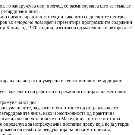
и, го заокружува овој преглед со размислувања што се темалат
 ретардирани лица.
ично организирани институции како што се дневните центри.
тров во
второто поглавје
ги презентира програмските содржини
ир Капија од 1970 година, изготвена од македонски автори а се
гажирање на возрасни умерено и тешко метално ретардирани
ува значењето на работата во рехабилитѕацијата на ментално
стражувачкиот дел.
знесува целите, задачите и хипотезите од истражувањето.
 ретардираните лица, како и неопходноста од практична
о ангажирање во установите во Македонија, што се потпира
е определува за истражувачка постапка преку која ќе ја утврди
римена на вежби за реедукација на психомоториката,
ажирање.