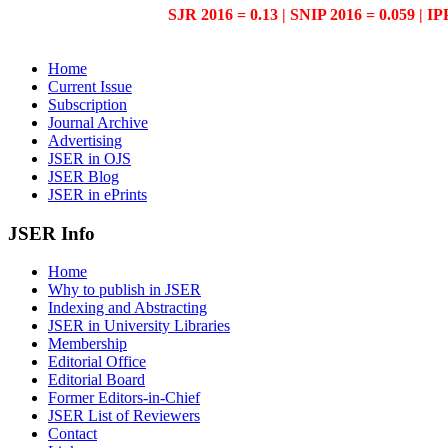
SJR 2016 = 0.13 | SNIP 2016 = 0.059 | IP
Home
Current Issue
Subscription
Journal Archive
Advertising
JSER in OJS
JSER Blog
JSER in ePrints
JSER Info
Home
Why to publish in JSER
Indexing and Abstracting
JSER in University Libraries
Membership
Editorial Office
Editorial Board
Former Editors-in-Chief
JSER List of Reviewers
Contact