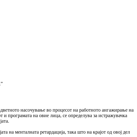
А
”
ветното насочување во процесот на работното ангажирање на
т и програмата на овие лица, се определува за истражувачка
јата.
та на менталната ретардација, така што на крајот од овој дел