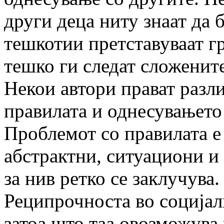
други деца ниту знаат да
тешкотии претставуваат г
тешко ги следат сложенит
Некои автори прават разл
правилата и однесувањето 
Проблемот со правилата е
абстрактни, ситуациони и 
за нив ретко се заклучува.
Реципрочноста во соција
затоа што таа овозможува