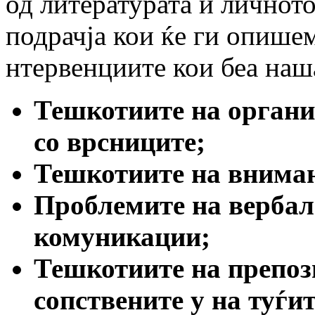
од литературата и личнот
подрачја кои ќе ги опишем
нтервенциите кои беа наш
Тешкотиите на органи
со врсниците;
Тешкотиите на вниман
Проблемите на вербал
комуникации;
Тешкотиите на препоз
сопствените у на туѓи