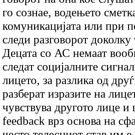
го сознае, водењето сметк
комуникацијата или при п
следи разговорот доколку 
Децата со АС немаат вооби
следат социјалните сигнал
лицето, за разлика од друѓ
разберат изразите на лицет
чувствува другото лице и 
feedback врз основа на сф
често телесниот став им е 