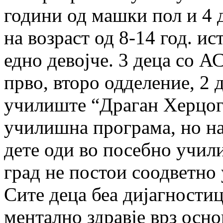
години од машки пол и 4 
на возраст од 8-14 год. и
едно девојче. 3 деца со А
прво, второ одделение, 2 
училиште “Драган Херцог
училишна програма, но на
дете оди во посебно учил
град не постои соодветно 
Сите деца беа дијагности
ментално здравје врз осно