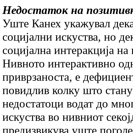
Недостаток на позитивн
Уште Канех укажувал дека
социјални искуства, но де
социјална интеракција на 
Нивното интерактивно од
приврзаноста, е дефициент
повидлив колку што стану
недостатоци водат до мно
искуства во нивниот секо
предизвикува уште погол