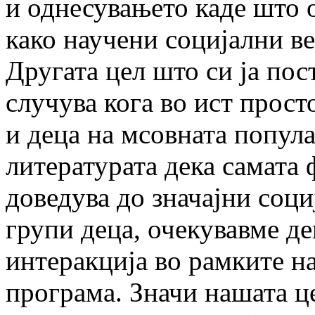
и однесувањето каде што 
како научени социјални в
Другата цел што си ја пос
случува кога во ист просто
и деца на мсовната попула
литературата дека самата 
доведува до значајни соц
групи деца, очекувавме де
интеракција во рамките н
програма. Значи нашата ц