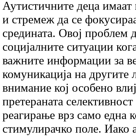
Аутистичните деца имаат
и стремеж да се фокусираа
средината. Овој проблем д
социјалните ситуации кога
важните информации за ве
комуникација на другите 
внимание кој особено влиј
претераната селективност
реагирање врз само една 
стимулирачко поле. Иако 