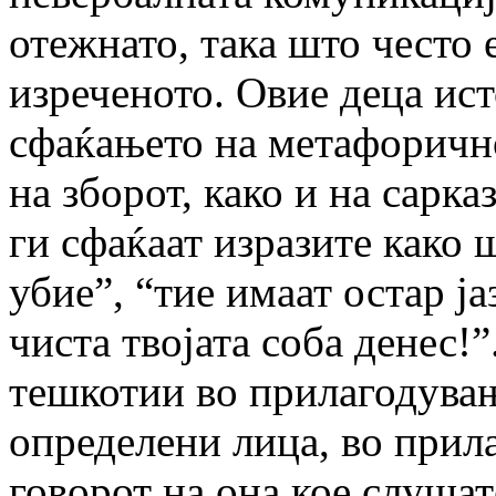
отежнато, така што често 
изреченото. Овие деца ист
сфаќањето на метафоричн
на зборот, како и на сарк
ги сфаќаат изразите како 
убие”, “тие имаат остар ја
чиста твојата соба денес!”
тешкотии во прилагодувањ
определени лица, во прил
говорот на она кое слушат