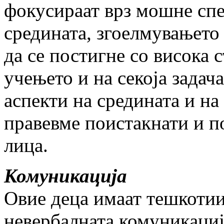
фокусираат врз мошне сп
средината, згоелмувањето
да се постигне со висока 
учењето и на секоја задач
аспекти на средината и на
правевме поистакнати и п
лица.
Комуникација
Овие деца имаат тешкотии
невербалната комуникациј