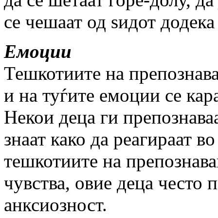
се чешаат од ѕидот додека
Емоции
Тешкотиите на препознава
и на туѓите емоции се кар
Некои деца ги препознаваа
знаат како да реагираат в
тешкотиите на препознава
чувства, овие деца често 
анксиозност.