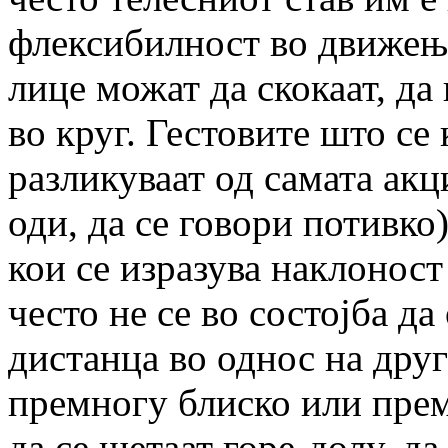
флексибилност во движење
лице можат да скокаат, да
во круг. Гестовите што се 
разликуваат од самата акци
оди, да се говори потивко)
кои се изразува наклоност
често не се во состојба д
дистанца во однос на друг
премногу блиско или прем
да се шетаат горе-долу, да 