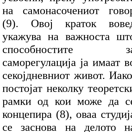
на самонасочениот гово
(9). Овој краток вове
укажува на важноста шт
способностите з
саморегулација ја имаат в
секојдневниот живот. Иако
постојат неколку теоретск
рамки од кои може да с
концепира (8), оваа студиј
се заснова на делото н