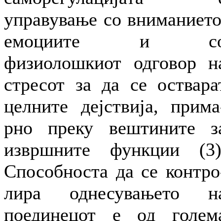
управување со вниманието
емоциите и с
физиолошкиот одговор н
стресот за да се оствара
целните дејствија, прима
рно преку вештините з
извршните функции (3)
Способноста да се контро
лира однесувањето н
поединецот е од голем