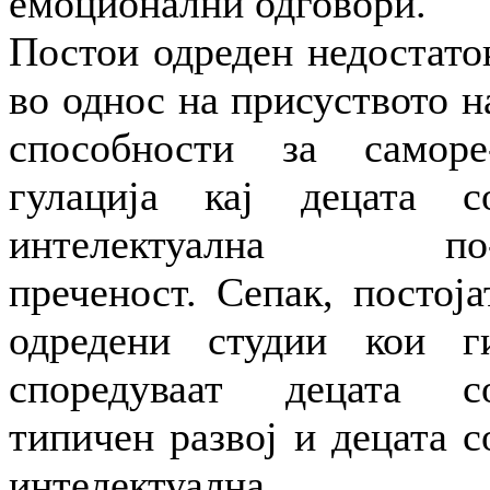
емоционални одговори.
Постои одреден недостато
во однос на присуството н
способности за саморе
гулација кај децата с
интелектуална по
преченост. Сепак, постоја
одредени студии кои г
споредуваат децата с
типичен развој и децата с
интелектуална