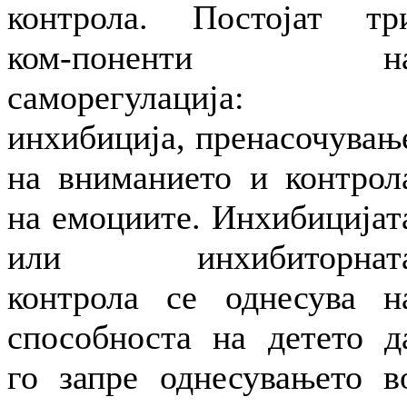
контрола. Постојат тр
ком-поненти н
саморегулација:
инхибиција, пренасочувањ
на вниманието и контрол
на емоциите. Инхибицијат
или инхибиторнат
контрола се однесува н
способноста на детето д
го запре однесувањето в