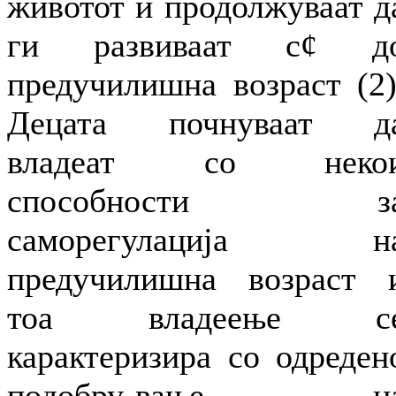
животот и продолжуваат д
ги развиваат с¢ д
предучилишна возраст (2)
Децата почнуваат д
владеат со неко
способности з
саморегулација н
предучилишна возраст 
тоа владеење с
карактеризира со одреден
подобру-вање н