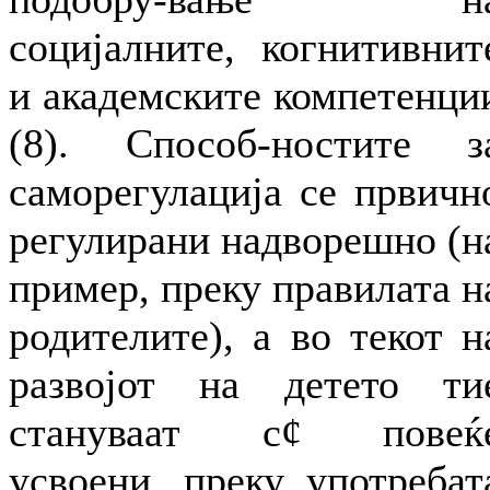
социјалните, когнитивнит
и академските компетенци
(8). Способ-ностите з
саморегулација се првичн
регулирани надворешно (н
пример, преку правилата н
родителите), а во текот н
развојот на детето ти
стануваат с¢ повеќ
усвоени, преку употребат