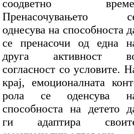
соодветно време
Пренасочувањето с
однесува на способноста д
се пренасочи од една н
друга активност в
согласност со условите. Н
крај, емоционалната конт
рола се оденсува н
способноста на детето д
ги адаптира своит