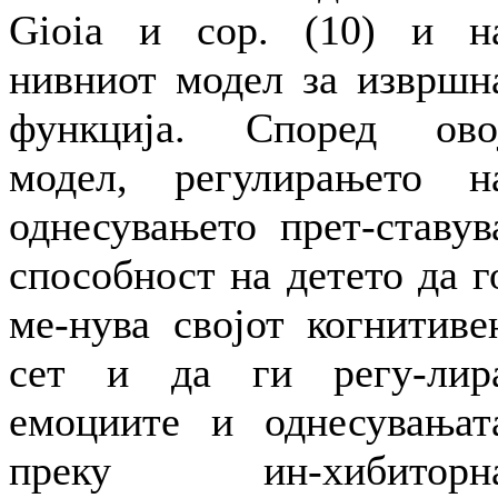
Gioia и сор. (10) и н
нивниот модел за извршн
функција. Според ово
модел, регулирањето н
однесувањето прет-ставув
способност на детето да г
ме-нува својот когнитиве
сет и да ги регу-лир
емоциите и однесувањат
преку ин-хибиторн