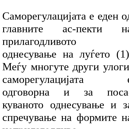
Саморегулацијата е еден о
главните ас-пекти н
прилагодливото
однесување на луѓето (1)
Меѓу многуте други улоги
саморегулацијата 
одговорна и за поса
куваното однесување и з
спречување на формите н