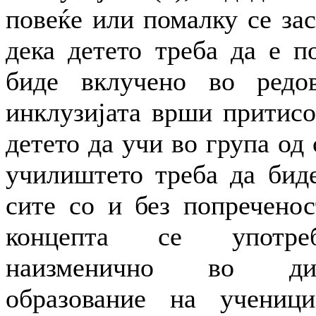
повеќе или помалку се зас
дека детето треба да е п
биде вклучено во редов
инклузијата врши притисо
детето да учи во група од
училиштето треба да биде
сите со и без попреченос
концепта се употреб
наизменично во ди
образование на учени