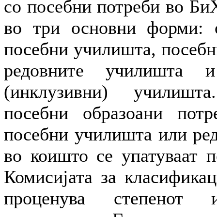
со посебни потреби во Би
во три основни форми: 
посебни училишта, посебн
редовните училишта 
(инклузивни) училишт
посебни образоани потр
посебни училишта или ре
во коишто се упатуваат п
Комисијата за класификац
проценува степенот