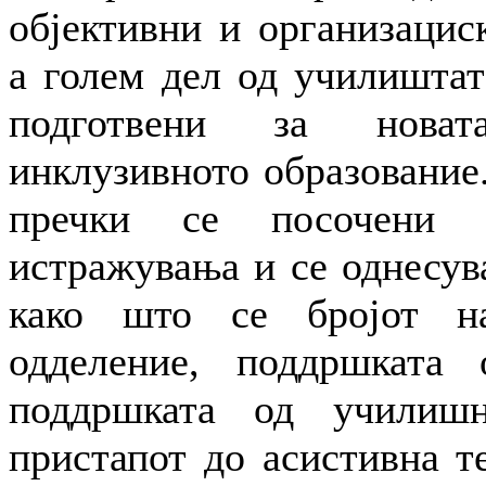
објективни и организацис
а голем дел од училиштат
подготвени за нова
инклузивното образование
пречки се посочени 
истражувања и се однесув
како што се бројот н
одделение, поддршката 
поддршката од училиш
пристапот до асистивна те