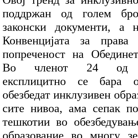
поддржан од голем бро
законски документи, а н
Конвенцијата за права
попреченост на Обединет
Во членот 24 од Ко
експлицитно се бара 
обезбедат инклузивен обра
сите нивоа, ама сепак по
тешкотии во обезбедувањ
образование во многу з