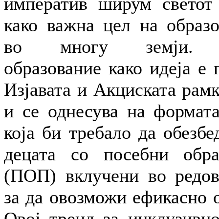
императив ширум светот
како важна цел на образ
во многу земји. И
образование како идеја е
Изјавата и Акциската рам
и се однесува на формат
која би требало да обезб
децата со посебни обра
(ПОП) вклучени во редо
за да овозможи ефикасно о
Овој тренд за инклузивно