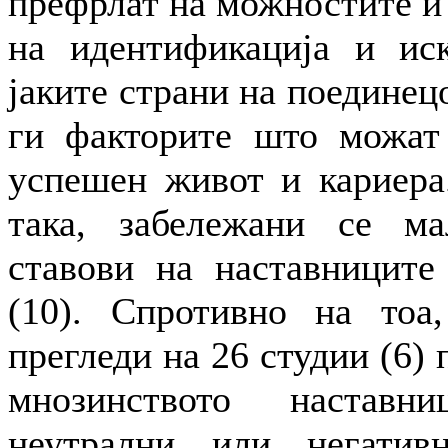
префрлат на можностите и
на идентификација и ис
јаките страни на поединец
ги факторите што можат
успешен живот и кариера
така, забележани се ма
ставови на наставниците 
(10). Спротивно на тоа
прегледи на 26 студии (6)
мнозинството наставн
неутрални или негатив