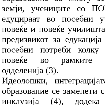
земји, учениците со П
едуцираат во посебни у
повеќе и повеќе училишта
предизвикот за едукација
посебни потреби колк
повеќе во рамките н
одделенија (3).
Идеолошки, интеграција
образование се заменети 
инклузија (4), додека 