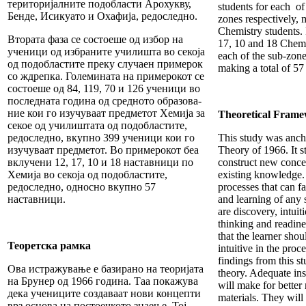
територијалните подобласти Арохукву,
students for each of 
Бенде, Исикуато и Охафија, редоследно.
zones respectively, 
Chemistry students. 
Втората фаза се состоеше од избор на
17, 10 and 18 Chemi
ученици од избраните училишта во секоја
each of the sub-zone
од подобластите преку случаен примерок
making a total of 57
со ждрепка. Големината на примерокот се
состоеше од 84, 119, 70 и 126 ученици во
последната година од средното образова-
ние кои го изучуваат предметот Хемија за
Theoretical Fram
секое од училиштата од подобластите,
редоследно, вкупно 399 ученици кои го
This study was anch
изучуваат предметот. Во примерокот беа
Theory of 1966. It st
вклучени 12, 17, 10 и 18 наставници по
construct new conce
Хемија во секоја од подобластите,
existing knowledge. 
редоследно, односно вкупно 57
processes that can fa
наставници.
and learning of any 
are discovery, intuiti
thinking and readin
that the learner shou
Теоретска рамка
intuitive in the proc
findings from this s
Ова истражување е базирано на теоријата
theory. Adequate ins
на Брунер од 1966 година. Таа покажува
will make for better 
дека учениците создаваат нови концепти
materials. They will 
врз основа на постоечкото знаење. Тој