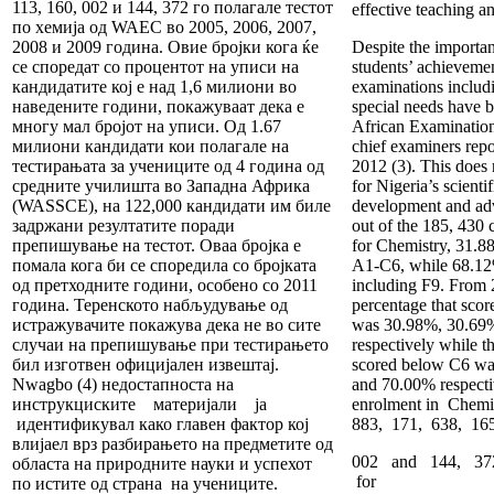
113, 160, 002 и 144, 372 го полагале тестот
effective teaching an
по хемија од WAEC во 2005, 2006, 2007,
2008 и 2009 година. Овие бројки кога ќе
Despite the importan
се споредат со процентот на уписи на
students’ achievemen
кандидатите кој е над 1,6 милиони во
examinations includ
наведените години, покажуваат дека е
special needs have b
многу мал бројот на уписи. Од 1.67
African Examinati
милиони кандидати кои полагале на
chief examiners rep
тестирањата за учениците од 4 година од
2012 (3). This does
средните училишта во Западна Африка
for Nigeria’s scienti
(WASSCE), на 122,000 кандидати им биле
development and ad
задржани резултатите поради
out of the 185, 430 c
препишување на тестот. Оваа бројка е
for Chemistry, 31.
помала кога би се споредила со бројката
A1-C6, while 68.1
од претходните години, особено со 2011
including F9. From 
година. Теренското набљудување од
percentage that sco
истражувачите покажува дека не во сите
was 30.98%, 30.69
случаи на препишување при тестирањето
respectively while t
бил изготвен официјален извештај.
scored below C6 w
Nwagbo (4) недостапноста на
and 70.00% respecti
инструкциските материјали ја
enrolment in Chemi
идентификувал како главен фактор кој
883, 171, 638, 165
влијаел врз разбирањето на предметите од
002 and 144, 372
областа на природните науки и успехот
for
по истите од страна на учениците.