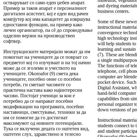
museums, vegetation
остваруваат со само еден џебен апарат.
and dyeing material
Пример за таков апарат е персоналниот
business centers.
дигитален асистент, кој е еден вид рачен
компјутер кој има капацитет да извршува
Some of these newe
едноставни функции, на пример како
instructional material
личен организатор, па сè до спроведување
convergence techno
одделни верзии на производствен
high technology inst
софтвер.
will help students to
learning and sustain
Инструкциските материјали можат да им
(7). These are blend
помогнат на учениците да се поврзат со
a single multipurpos
предметот кој го изучуваат и на тој начин
The functions of tele
може да се зголеми и учеството на
telephone, cell phon
учениците. Okoroafor (9) смета дека
computer are blended
учениците, посебно оние со посебни
pocket device. Such 
потреби, ги сметаат часовите со
Digital Assistant, wh
практична настава како најинтересни
hand-held computer 
часови. Постојат ученици за кои е
capabilities from si
потребно да се направат посебни
personal organizer t
модификации на програмата, посебни
down versions of pro
наставници, сместување, техники за да
им се помогне да го достигнат
Instructional materia
максимумот од нивните потенцијали.
students connect to t
Тука се вклучени децата со оштетен вид,
and student particip
оштетен слух, здравствено и телесно
Okoroafor (9) believ