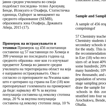
јавни средни училишта во секоја
подобласт последова- телно Арохукву,
Бенде, Исикуато и Охафиjа, Статистичка
единица, Одборот за менаџмент на
Sample and Sampl
средното образование (SEMB),
образовната зона Охафиjа, Државата
A sample of 456 res
Абиjа, 2015 (17).
comprisingof
57 Chemistry teach
Chemistry students i
Примерок на истражувањето и
secondary schools i
техники
Примерок од 456 испитаници
for the study. This i
составени од 57 наставници по Хемија и
the recommendation
399 ученици во последната година од
in Eze (18) who re
средното образова- ние кои го изучуваат
sizes of: at least 40
предметот Хемија во јавните средни
some hundreds; 20% 
училишта на територијална област на која
many hundreds; 10% 
е направено истражувањето. Ова е
few thousands; and 
согласно сo препораките на Nwanna како
population of severa
што е цитирано од страна на Eze (18) кои
stage sampling proc
препорачуваат големината на примерокот
draw the sample for
да биде: најмалку 40 % за вкупна
schools in this zon
популација составена од неколку стотина
stratified into four 
лица, 20 % за вкупна популација
Arochukwu, Bende,
составена од неколку стотини лица, 10 %
Ohafia.