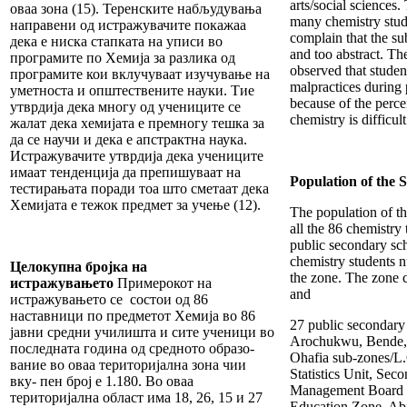
arts/social sciences.
оваа зона (15). Теренските набљудувања
many chemistry stud
направени од истражувачите покажаа
complain that the sub
дека е ниска стапката на уписи во
and too abstract. Th
програмите по Хемија за разлика од
observed that studen
програмите кои вклучуваат изучување на
malpractices during
уметноста и општествените науки. Тие
because of the perce
утврдија дека многу од учениците се
chemistry is difficult
жалат дека хемијата е премногу тешка за
да се научи и дека е апстрактна наука.
Истражувачите утврдија дека учениците
имаат тенденција да препишуваат на
Population of the 
тестирањата поради тоа што сметаат дека
Хемијата е тежок предмет за учење (12).
The population of th
all the 86 chemistry 
public secondary sch
chemistry students 
Целокупна бројка на
the zone. The zone c
истражувањето
Примерокот на
and
истражувањето се состои од 86
наставници по предметот Хемија во 86
27 public secondary
јавни средни училишта и сите ученици во
Arochukwu, Bende,
последната година од средното образо-
Ohafia sub-zones/L.
вание во оваа територијална зона чии
Statistics Unit, Sec
вку- пен број е 1.180. Во оваа
Management Board 
територијална област има 18, 26, 15 и 27
Education Zone, Abi