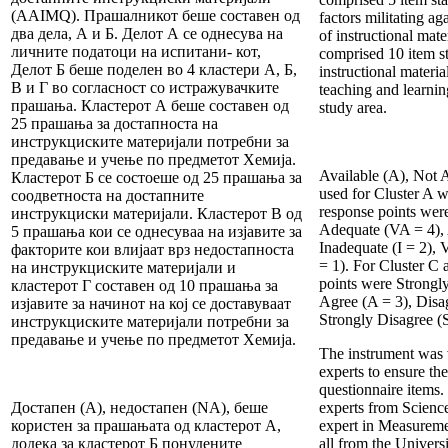
(AAIMQ). Прашалникот беше составен од
factors militating aga
два дела, А и Б. Делот А се однесува на
of instructional mate
личните податоци на испитани- кот,
comprised 10 item s
Делот Б беше поделен во 4 кластери А, Б,
instructional materia
В и Г во согласност со истражувачките
teaching and learnin
прашања. Кластерот А беше составен од
study area.
25 прашања за достапноста на
инструкциските материјали потребни за
предавање и учење по предметот Хемија.
Available (A), Not 
Кластерот Б се состоеше од 25 прашања за
used for Cluster A w
соодветноста на достапните
response points were
инструкциски материјали. Кластерот В од
Adequate (VA = 4), 
5 прашања кои се однесуваа на изјавите за
Inadequate (I = 2), 
факторите кои влијаат врз недостапноста
= 1). For Cluster C 
на инструкциските материјали и
points were Strongl
кластерот Г составен од 10 прашања за
Agree (A = 3), Disa
изјавите за начинот на кој се доставуваат
Strongly Disagree (
инструкциските материјали потребни за
предавање и учење по предметот Хемија.
The instrument was 
experts to ensure the
questionnaire items
Достапен (А), недостапен (NA), беше
experts from Scienc
користен за прашањата од кластерот А,
expert in Measureme
додека за кластерот Б понудените
all from the Universi