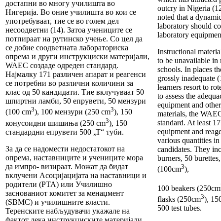
достапни во многу училишта во
outcry in Nigeria (
Нигерија. Во оние училишта во кои се
noted that a dynami
употребуваат, тие се во голем дел
laboratory should co
несоодветни (14). Затоа учениците се
laboratory equipmen
потпираат на рутинско учење. Со цел да
се добие соодветната лабораториска
Instructional materi
опрема и други инструкциски материјали,
to be unavailable i
WAEC создаде одреден стандард.
schools. In places th
Најмалку 171 различен апарат и реагенси
grossly inadequate (1
се потребни во различни количини за
learners resort to rot
клас од 50 кандидати. Тие вклучуваат 50
to assess the adequa
шпиртни ламби, 50 епрувети, 50 мензури
equipment and other 
3
3
(100 cm
), 100 мензури (250 cm
), 150
materials, the WAE
3
standard. At least 17
конусоидни шишиња (250 cm
), 150
equipment and reage
стандардни епрувети 500 „Т“ туби.
various quantities in
За да се надомести недостатокот на
candidates. They in
опрема, наставниците и учениците мора
burners, 50 burettes
да импро- визираат. Можат да бидат
3
(100cm
),
вклучени Асоцијацијата на наставници и
родители (PTA) или Училишно
100 beakers (250cm
заснованиот комитет за менаџмент
3
flasks (250cm
), 15
(SBMC) и училишните власти.
500 test tubes.
Теренските набљудувачи укажале на
фактот дека инструкциските материјали