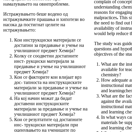
complain of conceptu
намалувањето на овиепроблеми.
understanding chemis
reasons for engaging
Истражувањето беше водено од
malpractices
.
This si
истражувачките прашања и хипотези во
the need to find ou
насока да постигнат целите на
availability of instru
истражувањето:
would help reduce t
Кои инструкциски материјали се
The study was guide
достапни за предавање и учење на
questions and hypoth
училишниот предмет Хемија?
objectives of the stu
Колку се соодветни достапните
инст- рукциски материјали за
What are the inst
предавање и учење на училишниот
available for te
предмет Хемија?
chemistry?
Кои се факторите кои влијаат врз
How adequate ar
дос- тапноста на инструкциските
instructional mat
материјали за предавање и учење на
and learningche
училишниот предмет Хемија?
What are the fact
На кој начин можат да бидат
against the availa
доставени инструкциските
instructional mat
материјали за предавање и учење на
and learning che
училишниот предмет Хемија?
In what ways can
Кои се резултатите од достапните
materials be sup
инс- трукциски материјали при
and learning che
оценувањето на учениците по