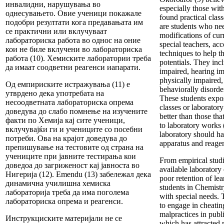
инвалидни, нарушувања во
especially those wit
однесувањето. Овие ученици покажале
found practical class
подобри резултати кога предавањата им
are students who nee
се практични или вклучуваат
modifications of cur
лабораториска работа во однос на оние
special teachers, a
кои не биле вклучени во лабораториска
techniques to help 
работа (10). Хемиските лаборатории треба
potentials. They incl
да имаат соодветни реагенси иапарати.
impaired, hearing im
physically impaired,
Од емпириските истражувања (11) е
behaviorally disorde
утврдено дека употребата на
These students expos
несоодветната лабораториска опрема
classes or laborator
доведува до слабо помнење на изучените
better than those th
факти по Хемија кај сите ученици,
to laboratory works
вклучувајќи ги и учениците со посебни
laboratory should ha
потреби. Ова на крајот доведува до
apparatus and reagen
препишување на тестовите од страна на
учениците при јавните тестирања кои
From empirical studi
доведоа до загриженост кај јавноста во
available laboratory
Нигерија (12). Emendu (13) забележал дека
poor retention of lea
динамична училишна хемиска
students in Chemistr
лабораторија треба да има поголема
with special needs. 
лабораториска опрема и реагенси.
to engage in cheatin
malpractices in publ
Инструкциските материјали не се
which has attracted 