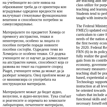
are teaching aids the
на учебниците во сите нивоа на
class utilize for pu
образование треба да се ориентира кон
teaching and learnin
вградување одредени вредности кои
Students tend to pe
вклучуваат стекнување функционални
taught with instructi
вештини и способности потребни за
самоусовршување.
The Federal Ministr
FME(5) updated exi
Материјалите по предметот Хемија се
curriculum to cater 
премногу апстрактни, тешки и
needs of the nation 
неинтересни, особено за лицата со
the first twenty eco
посебни потреби поради нивните
by 2020. Federal Re
посебни состојби. Одредени теми во
FRN (6) in its policy
Хемијата се особено тешки. Сè додека
fully realize the goa
учениците не се научат да размислуваат
gain from its contrib
на апстрактен начин, способност која се
economy, government
развива во текот на годините според
necessary measures t
Piaget, учениците нема да можат да ја
teaching shall be prac
разберат хемијата. Овој проблем може да
based, experiential 
се минимизира со употребата на
Technology supporte
инструкциски материјали.
instruction at all lev
be oriented towards
Материјалите можат да бидат аудио,
values that include a
визуелни, и аудио-визуелни. Тука спаѓаат
functional skills an
и реагенсите и опремата во хемиските
necessary forself-rel
лаборатории, печатените материјали,