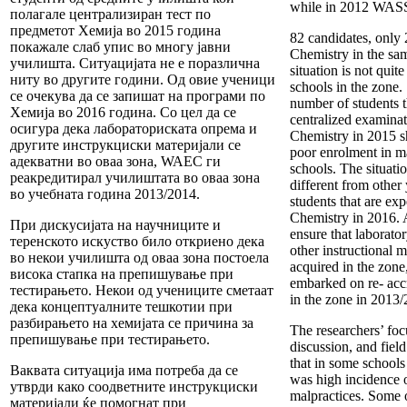
while in 2012 WASS
полагале централизиран тест по
предметот Хемија во 2015 година
82 candidates, only 
покажале слаб упис во многу јавни
Chemistry in the sa
училишта. Ситуацијата не е поразлична
situation is not quit
ниту во другите години. Од овие ученици
schools in the zone. 
се очекува да се запишат на програми по
number of students t
Хемија во 2016 година. Со цел да се
centralized examinat
осигура дека лабораториската опрема и
Chemistry in 2015 s
другите инструкциски материјали се
poor enrolment in m
адекватни во оваа зона, WAEC ги
schools. The situatio
реакредитирал училиштата во оваа зона
different from other y
во учебната година 2013/2014.
students that are exp
Chemistry in 2016. 
При дискусијата на научниците и
ensure that laborat
теренското искуство било откриено дека
other instructional m
во некои училишта од оваа зона постоела
acquired in the zo
висока стапка на препишување при
embarked on re- accr
тестирањето. Некои од учениците сметаат
in the zone in 2013/
дека концептуалните тешкотии при
разбирањето на хемијата се причина за
The researchers’ fo
препишување при тестирањето.
discussion, and fiel
that in some schools 
Ваквата ситуација има потреба да се
was high incidence 
утврди како соодветните инструкциски
malpractices. Some o
материјали ќе помогнат при