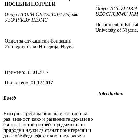
ПОСЕБНИ ПОТРЕБИ
Obiyo, NGOZI OBIA
UZOCHUKWU JAM
Обијо НГОЗИ ОБИАГЕЛИ Инјама
УЗОЧУКВУ ЏЕЈМС
Department of Educat
University of Nigeri
Оддел за едукациски фондации,
Универзитет во Нигерија, Нсука
Примено: 31.01.2017
Прифатено: 01.12.2017
Introduction
Вовед
Нигерија треба да биде на исто ниво на
раз- виеност, како и развиените држави во
светот. Постои потреба предметите по
природни науки да станат поинтересни и
да се обезбеди ефективно предавање и