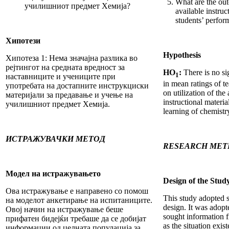
What are the ou
училишниот предмет Хемија?
available instruc
students’ perfo
Хипотези
Hypothesis
Хипотеза 1: Нема значајна разлика во
рејтингот на средната вредност за
HO
:
There is no si
1
наставниците и учениците при
in mean ratings of t
употребата на достапните инструкциски
on utilization of the
материјали за предавање и учење на
instructional materia
училишниот предмет Хемија.
learning of chemistr
ИСТРАЖУВАЧКИ МЕТОД
RESEARCH ME
Модел на истражувањето
Design of the Stud
Ова истражување е направено со помош
This study adopted 
на моделот анкетирање на испитаниците.
design. It was adopt
Овој начин на истражување беше
sought information 
прифатен бидејќи требаше да се добијат
as the situation exis
информации од целната популација за