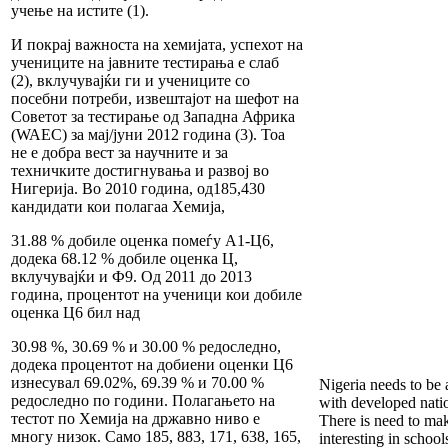
учење на истите (1).
И покрај важноста на хемијата, успехот на
учениците на јавните тестирања е слаб
(2), вклучувајќи ги и учениците со
посебни потреби, извештајот на шефот на
Советот за тестирање од Западна Африка
(WAEC) за мај/јуни 2012 година (3). Тоа
не е добра вест за научните и за
техничките достигнувања и развој во
Нигерија. Во 2010 година, од185,430
кандидати кои полагаа Хемија,
31.88 % добиле оценка помеѓу А1-Ц6,
додека 68.12 % добиле оценка Ц,
вклучувајќи и Ф9. Од 2011 до 2013
година, процентот на ученици кои добиле
оценка Ц6 бил над
30.98 %, 30.69 % и 30.00 % редоследно,
додека процентот на добиени оценки Ц6
изнесувал 69.02%, 69.39 % и 70.00 %
Nigeria needs to be 
редоследно по години. Полагањето на
with developed natio
тестот по Хемија на државно ниво е
There is need to ma
многу низок. Само 185, 883, 171, 638, 165,
interesting in school