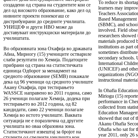
To reduce its shorta
создадени од страна на студентите кои се
learners may improv
дел од високото образование, како дел од
Teachers Associatio
нивните проекти понекогаш се
Based Management
дистрибуирани до средните училишта.
(SBMC), and school 
УНИЦЕФ и други НВО може да
involved. Field obse
доставуваат инструкциски материјали до
researchers showed t
училиштата.
materials produced by
institutions as part o
Во образовната зона Охафија во државата
sometimes distribute
Абиа, Мириогу (15) учениците оствариле
secondary schools. 
слаби резултати по Хемија. Податоците
International Child
прибрани од страна на статистичката
(UNICEF) and other
единица Одборот за менаџмент на
organizations (NGO
средното образование (SEMB) покажале
instructional materia
дека од 96 ученици од средното училиште
Акану Охафија, при тестирањето
In Ohafia Education
WASSCE направено во 2011 година, само
Miriogu (15) reporte
26 ученици полагале Хемија, додека при
performance in Chem
тестирањето во 2012 година, од 82
collected from statis
кандидати, само 22 ученици полагале
Education Managem
Хемија во истото училиште. Ваквата
showed that out of t
ситуација не е поразлична од другите
Akanu Ohafia Secon
училишта во оваа образовна зона.
Ohafia who sat for
Статистичкиот извештај за бројот на
year 2011, only 26 s
студенти од средните училишта кои