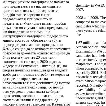
Инструкциските материјали се помагала
chemistry in WAEC 
при предавањата на наставниците и
2007,
целиот клас има корист од истите,
бидејќи тие се корисни и при
2008 and 2009. Th
предавањата и при учењето на
compared to the over
предметите. Учениците имаат подобри
candidates which is 
резултати во случаите кога предавањата
these years are relat
им биле држени со помош на
the
инструкциски материјали. Федералното
министерство за образование (5) ги
1.67 million candidat
надогради досегашните програми по
African Senior Schoo
Хемија со цел да се остварат современите
Examination (WASS
потреби за државата којашто аспирира да
candidates had their
биде помеѓу првите 20 развиени
to cases involving 
економии во светот до 2020 година.
malpractice. The fig
Федерална Република Нигерија (6) во
when compared to p
својата политика наведува дека владата
especially 2011. Fie
треба да ги преземе потребните мерки за
researchers reveals t
да се реализираат целите на
examination malpract
образованието и придобивките од истото
reported
.
Nwagbo (4)
за националната економија, со цел да
unavailability of ins
осигура дека предавањата ќе бидат
as key factor militat
практични, засновани на активности,
understanding and a
експериментални и поддржани од
science subjects. Ins
информатичките технологии. Квалитетот