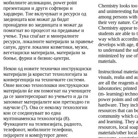
мобилните апликации, power point
Chemistry looks too a
презентации и други софтвери и
and uninteresting fu
хардвери. Тие вклучуваат и ресурси од
among persons with 
заедницата кои можат да бидат
their very nature. Ce
пронајдени во заедницата и можат да
Chemistry appear to b
помогнат во процесот на предавање и
students are able to 
учење. Тука спаѓаат и минералните
way which according
ресурси, локалните материјали за правење
develops with age, 
сапун, други локални козметики, музеи,
to understand the s
вегетациски материјали, материјали за
minimized by use of 
боење, фурни и бизнис-центри.
materials.
Некои од новите технички инструкциски
Instructional materia
материјали ја користат технологијата за
visuals, realia and 
конвергенција на техничките системи.
are all the reagents
Овие високо технолошки инструкциски
laboratories; printed
материјали ќе им помогнат на учениците
(m- learning) techno
да се заинтересираат во учењето и да ги
power points and ot
запомнат материјалите кои претходно ги
hardware. They inc
научиле (7). Ова се неколку технологии
resources that can b
кои се соединуваат во една
community which can
мултинаменска технологија (8).
and learning. They a
Функциите на телевизијата, радиото,
resources, local so
телефонот, мобилните телефони,
materials/other local
пејџерите и компјутерот денес