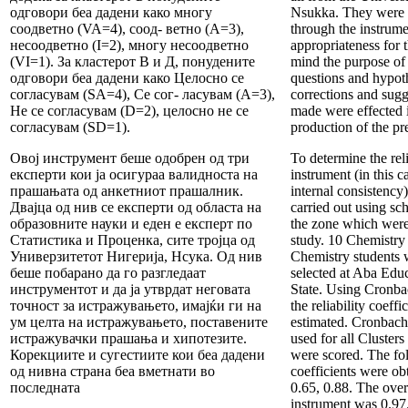
одговори беа дадени како многу
Nsukka. They were r
соодветно (VA=4), соод- ветно (A=3),
through the instrume
несоодветно (I=2), многу несоодветно
appropriateness for 
(VI=1). За кластерот В и Д, понудените
mind the purpose of 
одговори беа дадени како Целосно се
questions and hypot
согласувам (SA=4), Се сог- ласувам (A=3),
corrections and sugg
Не се согласувам (D=2), целосно не се
made were effected i
согласувам (SD=1).
production of the pr
Овој инструмент беше одобрен од три
To determine the reli
експерти кои ја осигураа валидноста на
instrument (in this c
прашањата од анкетниот прашалник.
internal consistency),
Двајца од нив се експерти од областа на
carried out using sch
образовните науки и еден е експерт по
the zone which were 
Статистика и Проценка, сите тројца од
study. 10 Chemistry
Универзитетот Нигерија, Нсука. Од нив
Chemistry students
беше побарано да го разгледаат
selected at Aba Edu
инструментот и да ја утврдат неговата
State. Using Cronb
точност за истражувањето, имајќи ги на
the reliability coeffi
ум целта на истражувањето, поставените
estimated. Cronbac
истражувачки прашања и хипотезите.
used for all Clusters
Корекциите и сугестиите кои беа дадени
were scored. The fol
од нивна страна беа вметнати во
coefficients were ob
последната
0.65, 0.88. The overa
instrument was 0.97.