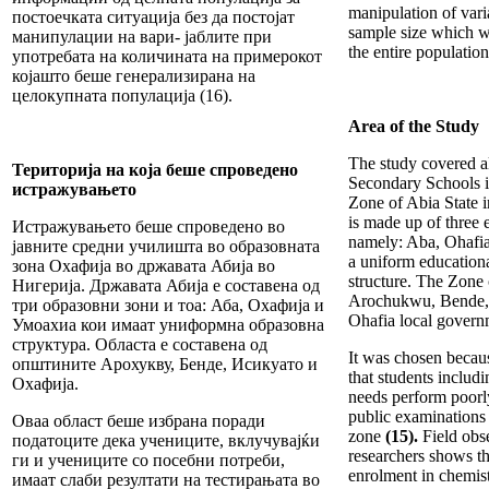
manipulation of vari
постоечката ситуација без да постојат
sample size which w
манипулации на вари- јаблите при
the entire population
употребата на количината на примерокот
којашто беше генерализирана на
целокупната популација (16).
Area of the Study
The study covered al
Територија на која беше спроведено
Secondary Schools 
истражувањето
Zone of Abia State i
is made up of three 
Истражувањето беше спроведено во
namely: Aba, Ohafi
јавните средни училишта во образовната
a uniform educationa
зона Охафија во државата Абија во
structure. The Zone
Нигерија. Државата Абија е составена од
Arochukwu, Bende,
три образовни зони и тоа: Аба, Охафија и
Ohafia local govern
Умоахиа кои имаат униформна образовна
структура. Областа е составена од
It was chosen becau
општините Арохукву, Бенде, Исикуато и
that students includi
Охафија.
needs perform poorly
public examinations 
Оваа област беше избрана поради
zone
(15).
Field obs
податоците дека учениците, вклучувајќи
researchers shows th
ги и учениците со посебни потреби,
enrolment in chemis
имаат слаби резултати на тестирањата во