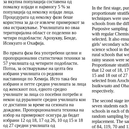
за вкупна популација составена од
помалку илјади и најмногу 5 % за
In the first stage, p
популација од неколку илјади лица.
proportionate strati
Процедурата од неколку фази беше
techniques were use
користена за да се извлече примерокот за
schools from the dif
ова истражување. Училиштата во оваа
Purposive sampling 
територијална област се поделени во
with regular Chemis
четири подобласти: Арохукву, Бенде,
selected. It also ensu
Исикуато и Охафија.
girls’ secondary scho
science school in th
Во првата фаза беа употребени целни и
rural schools that w
пропорционални статистички техники за
rainy season were se
57 училишта од четирите подобласти.
Proportionate strati
Потоа, за остварување на целта беа
that 12 out of 18, 17
избрани училишта со редовни
15 and 18 out of 27
наставници по Хемија. Исто така беа
selected from Aroc
избрани и петте средни училишта за лица
Isuikwuato and Oha
од женскиот пол, едното средно
respectively.
училиште за лица со посебни потреби и
некои од руралните средни училишта кои
The second stage inv
се достапни за време на сезоната на
seven students each 
дождови. Пропорционалната техника на
schools in each of t
избор на примерокот осигура да бидат
random sampling by 
избрани 12 од 18, 17 од 26, 10 од 15 и 18
replacement. The sa
од 27 средни училишта од
of 84, 119, 70 and 