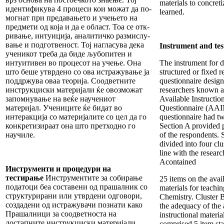
materials to concret
идентификува 4 процеси кои можат да по-
learned.
могнат при предавањето и учењето на
предмети од која и да е област. Тоа се отк-
ривање, интуиција, аналитичко размислу-
вање и подготвеност. Тој нагласува дека
Instrument and tes
ученикот треба да биде љубопитен и
интуитивен во процесот на учење. Она
The instrument for d
што беше утврдено со ова истражување ја
structured or fixed 
поддржува оваа теорија. Соодветните
questionnaire design
инструкциски материјали ќе овозможат
researchers known a
запомнување на веќе научениот
Available Instructio
материјал. Учениците ќе бидат во
Questionnaire (AA
интеракција со материјалите со цел да го
questionnaire had tw
конкретизираат она што претходно го
Section A provided 
научиле.
of the respondents.
divided into four clu
line with the researc
Acontained
Инструменти и процедури на
тестирање
Инструментите за собирање
25 items on the avail
податоци беа составени од прашалник со
materials for teachi
структурирани или утврдени одговори,
Chemistry. Cluster 
создадени од истражувачи познати како
the adequacy of the 
Прашалници за соодветноста на
instructional materia
достапните инструкциски материјали
comprised 5 item st