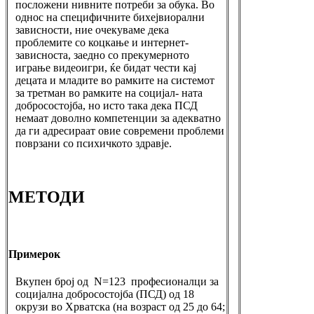
посложени нивните потреби за обука. Во
однос на специфичните бихејвиорални
зависности, ние очекуваме дека
проблемите со коцкање и интернет-
зависноста, заедно со прекумерното
играње видеоигри, ќе бидат чести кај
децата и младите во рамките на системот
за третман во рамките на социјал- ната
добросостојба, но исто така дека ПСД
немаат доволно компетенции за адекватно
да ги адресираат овие современи проблеми
поврзани со психичкото здравје.
МЕТОДИ
Примерок
Вкупен број од N=123 професионалци за
социјална добросостојба (ПСД) од 18
окрузи во Хрватска (на возраст од 25 до 64;