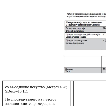
со 41-годишно искуство (Mexp=14.28;
SDexp=10.11).
По спроведувањето на т-тестот
занезави- сните примероци, не