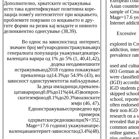
European count
Дополнително, хрватските истражувања
Asian countrie
исто така идентификуваат позитивна коре-
sample of Croa
лација помеѓу интензитетот при коцкањето,
Mage=17.6 year
проблемите поврзани со коцкањето и дру-
Internet addict
гите форми на ризик кај младите и нивното
делинквентно однесување (38,39).
Excessive
Во однос на зависностаод интернет,
explored in Cro
значаен број меѓународниистражувањаврз
addiction, inte
генералната популација укажуваатдекапре-
prevalence rat
валенцата варира од 1% до 5% (1, 40,41,42),
додека неодамнешните
used and cultu
истражувањаод2018 година покажуваат
003 German ad
преваленца од14.3%до 54.9% (43), во
were classified
зависност одинструментотза набљудување.
(IGD) accordi
За деца имладинци,превален-
IGD students p
цатаварираод0.8%до11%(44,45)воевроп-
skipped school
скитеземјииод8.1%до20.3%воазиските
school, report
земји (46, 47).
often endorsed 
Едноистражувањеспроведено врз
their non-IGD 
примерок
research on a 
одхрватскисредношколци(N=352,
revealed that 
Mage=17.6 години) укажуванапре-
common amongs
валенцанаинтернет-зависностаод3.4%(48).
online games. 
play online ga