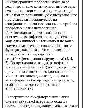
Бихејвиоралните проблеми може да се
дефинираат како континуитет што се одне-
сува на оние кои се помалку сериозни до
оние кои се поризични, до однесувања што
претставуваат прекршување на
социјалните норми и за кои има потреба од
професио- нална интервенција
(бихејвиорални тешко- тии), па сè до
екстремни манифестации на однесување
каде една личност интензивно и подолго
време ги загрозува неговите/нејзи- ните
функции, како и таа што се појавува по
многу сегменти кај одредени
лица(бихејвио- рални нарушувања) (3, 4,
5). Во претходната декада, развојот на
технологијата (интернет) и структуралните
промени по општеството (достапноста на
места за коцкање) доведоа до појава на
нови форми на бихејвиорални проблеми,
особено оние кои се поврзани со
зависностите (6).
Експертите по бихејвиоралните науки
сметаат дека секој извор што може да
стиму- лира една индивидуа, може да стане