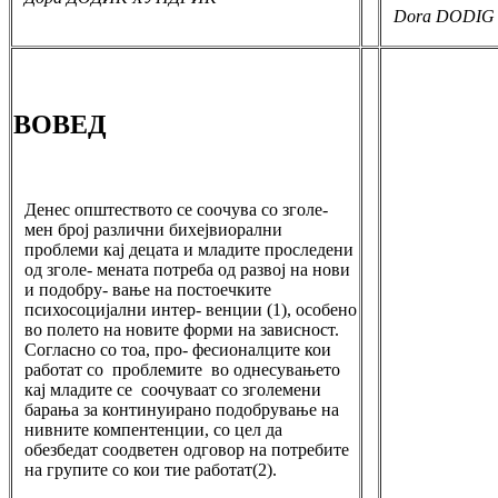
Dora DODIG
ВОВЕД
Денес општеството се соочува со зголе-
мен број различни бихејвиорални
проблеми кај децата и младите проследени
од зголе- мената потреба од развој на нови
и подобру- вање на постоечките
психосоцијални интер- венции (1), особено
во полето на новите форми на зависност.
Согласно со тоа, про- фесионалците кои
работат со проблемите во однесувањето
кај младите се соочуваат со зголемени
барања за континуирано подобрување на
нивните компентенции, со цел да
обезбедат соодветен одговор на потребите
на групите со кои тие работат(2).