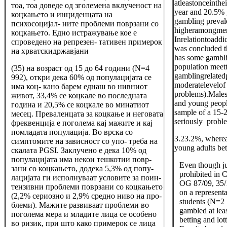
atleastonceinthe
тоа, тоа доведе од зголемена вклученост на
year and 20.5% 
коцкањето и инциденцата на
gambling preval
психосоцијал- ните проблеми поврзани со
higheramongmen
коцкањето. Едно истражување кое е
Inrelationtoadd
спроведено на репрезен- тативен примерок
was concluded t
на хрватскидржавјани
has some gamblin
population meett
(35) на возраст од 15 до 64 години (N=4
gamblingrelated
992), откри дека 60% од популацијата се
moderatelevelof
има коц- кано барем еднаш во нивниот
problems).Males
живот, 33,4% се коцкале во последната
and young people 
година и 20,5% се коцкале во минатиот
sample of a 15-
месец. Преваленцата за коцкање и неговата
seriously probl
фреквенција е поголема кај мажите и кај
помладата популација. Во врска со
3.23.2%, whereas
симптомите на зависност со упо- треба на
young adults be
скалата PGSI. Заклучено е дека 10% од
популацијата има некои тешкотии повр-
Even though ju
зани со коцкањето, додека 5,3% од попу-
prohibited in 
лацијата ги исполнуваат условите за поин-
OG 87/09, 35/1
тензивни проблеми поврзани со коцкањето
on a represent
(2,2% сериозно и 2,9% средно ниво на про-
students (N=2
блеми). Мажите развиваат проблеми во
gambled at leas
поголема мера и младите лица се особено
betting and lot
во ризик, при што како примерок се лица