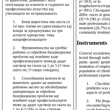
се вработени, доминант- ната
p=.563), or in
популација на клиенти и годините на
lengthofservice/exp
професионално искуство кај
p=.891). Chi-square
учесниците во истражувањето.
differ- ences in gend
(Χ²=9.190; p<.010) i
1. Беше користена чек-листа со
male professionals in
14 про- блеми во однесувањето кај
treatment (26.7%) is
млади за проценување на три
community treatment
аспекти одперспек- тива
напрофесионалците
Instruments
2.
Фреквентноста на средба/
работа со одредени бихејвиорални
General socio­demo
проблеми кај младите
каде
lected through indi
професионалците можеда дадат
partic- ipants’ gende
одговор на скала од 1 до 5 (1=воо-
institution of empl
пшто не; 5=скоро секојден);
population of client
professional experi
3.
Согледаната важност за
компетен- циите на нивното
1.
Check­lis
работно место за обезбедување
problems
was u
интервенции за одредени
aspects of prof
бихејвиорални проблеми кај
младите
каде професионалците
2.
The frequ
може да дадат одговор на скала од
encountering/w
1 до 4 (1=Не се чув- ствувам
youth behavio