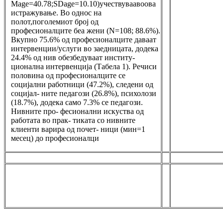
Mage=40.78;SDage=10.10)учествуваавоова
истражување. Во однос на
полот,поголемиот број од
професионалците беа жени (N=108; 88.6%).
Вкупно 75.6% од професионалците даваат
интервенции/услуги во заедницата, додека
24.4% од нив обезбедуваат институ-
ционална интервенција (Табела 1). Речиси
половина од професионалците се
социјални работници (47.2%), следени од
социјал- ните педагози (26.8%), психолози
(18.7%), додека само 7.3% се педагози.
Нивните про- фесионални искуства од
работата во прак- тиката со нивните
клиенти варира од почет- ници (мин=1
месец) до професионалци