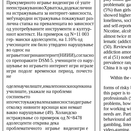
Прекумерното играње видеоигри сè уште
problematic ga
нееистражувановоХрватска,додекаслични
(5%) than girl
на истражувањата за интернет-зависноста,
showed higher
меѓународни истражувања покажуваат раз-
loneliness, soc
лична стапка на преваленцата во зависност
and self-repor
од употребуваните инструменти и култур-
Nicotine, alco
ниот контекст. На примерок од N=11 003
almost twice mo
гер- мански адолесценти, на 1.16% од
lematic (addic
учесниците им било утврдено нарушување
(50). Reviewin
во однос на
addiction amon
играњетоигринаинтернет(НИИИ),согласно
et al (51) note
со препораките DSM-5. учениците со нару-
prevalence ran
шување во играњето интернет игри играле
China it is up 
игри подолг временски период, почесто
не
Within the
оделенаучилиште,ималепонискиоценкина
forms of risky
училиште, укажале на проблеми
this paper is t
соспиењето
professionals 
ипочестоукажуваленазависностаодиграње
problems, how
отколку нивните врсници кои немаат
for working wi
вакво нарушување (49). Холандско
needs are. Part
истражување со примерок од N=8478
behavioural ad
адолесценти открива дека
gambling, Inte
проблематичното играње видеоигри е
video-gaming. T