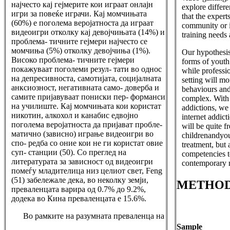
најчесто кај гејмерите кои играат онлајн
explore differe
игри за повеќе играчи. Кај момчињата
that the expert
(60%) е поголема веројатноста да играат
community or in
видеоигри отколку кај девојчињата (14%) и
training needs 
проблема- тичните гејмери најчесто се
момчиња (5%) отколку девојчиња (1%).
Our hypothesis
Високо проблема- тичните гејмери
forms of youth
покажуваат поголеми резул- тати во однос
while professio
на депресивноста, самотијата, социјалната
setting will m
анксиозност, негативната само- доверба и
behaviours and
самите пријавуваат пониски пер- форманси
complex. With 
на училиште. Кај момчињата кои користат
addictions, we
никотин, алкохол и канабис едвојно
internet addic
поголема веројатноста да пријават пробле-
will be quite 
матично (зависно) играње видеоигри во
childrenandyou
спо- редба со оние кои не ги користат овие
treatment, but
суп- станции (50). Со преглед на
competencies t
литературата за зависност од видеоигри
contemporary 
помеѓу младителица низ целиот свет, Feng
(51) забележале дека, во неколку земји,
METHO
преваленцата варира од 0.7% до 9.2%,
додека во Кина преваленцата е 15.6%.
Во рамките на разумната преваленца на
Sample