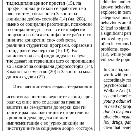
addiction and ex
тидисциплинарниот пристап (15), па
known behavioura
профе- сионалците кои се вработени во
explored in term
овој систем, согласно со Законот за
categorizations 
социјална добро- состојба (14) (чл. 208),
behaviours are th
имено се социјални работници, психолози
2) lead to signif
и социјалнипеда- гози – сите професии
a significant pe
поврзани со психосо- цијалните работи со
reduced by per- 
нивните конкретни спо- собности,
often in comor- 
различни студентски програми, образовни
problems, espe- 
стандарди и експертизи (16-19). Во
(13), while yout
зависност од секој индивидуален случај,
vulnerable popul
тие даваат интервенции што се пропишани
во Законот за социјална добросостојба (14),
In Croatia, soc
Законот за семејство (20) и Законот за мла-
work with yout
дински судови (21).
accordingly res
psychosocial i
Интервенциитештоседаваатсеразлични
Welfare Act (14
system benefic
исевосогласностсонаведенитезакони,вари-
young adult wi
раат од оние што се даваат за правна
in need of prof
заштита на семејствата до мерки кои ги
due to dysfunct
таргетираат малолетниците сторители на
able circumsta
кривични дела, додека нивната
hol, drugs, ga
имплементација е во јурис- дикција на
clear that bene
институциите за социјална добро- состојба