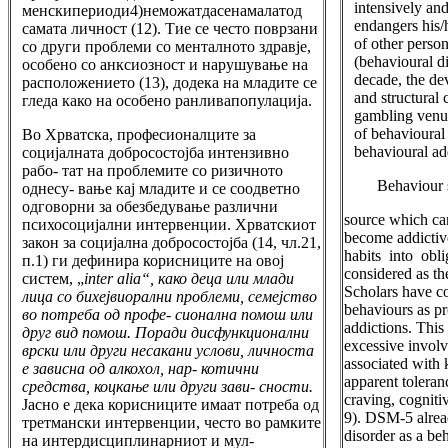
intensively an
менскипериоди4)неможатдасенамалатод
endangers his/
самата личност (12). Тие се често поврзани
of other person
со други проблеми со менталното здравје,
(behavioural di
особено со анксиозност и нарушување на
decade, the de
расположението (13), додека на младите се
and structural 
гледа како на особено ранливапопулација.
gambling venu
of behavioural 
Во Хрватска, професионалците за
behavioural add
социјалната добросостојба интензивно
рабо- тат на проблемите со ризичното
Behaviour s
однесу- вање кај младите и се соодветно
одговорни за обезбедување различни
source which can
психосоцијални интервенции. Хрватскиот
become addictiv
закон за социјална добросостојба (14, чл.21,
habits into obl
п.1) ги дефинира корисниците на овој
considered as th
систем, „
inter alia“, како деца или млади
Scholars have co
лица со бихејвиорални проблеми, семејство
behaviours as p
во потреба од профе- сионална помош или
addictions. This
друг вид помош. Поради дисфункционални
excessive involve
врски или други несакани услови, личноста
associated with 
е зависна од алкохол, нар- котични
apparent toleran
средства, коцкање или други зави- сности.
craving, cogniti
Јасно е дека корисниците имаат потреба од
9). DSM-5 alrea
третмански интервенции, често во рамките
disorder as a be
на интердисциплинарниот и мул-