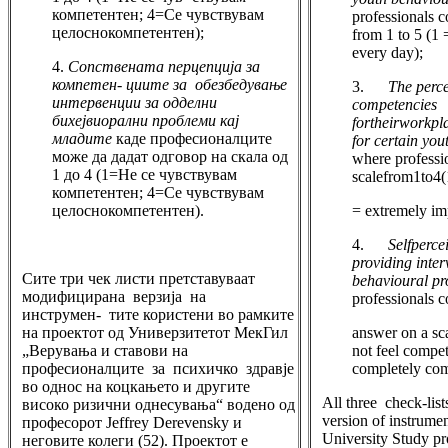
компетентен; 4=Се чувствувам
professionals c
целоснокомпетентен);
from 1 to 5 (1 =
every day);
4.
Сопствената перцепција за
компетен- циите за обезбедување
3.
The perc
интервенции за одделни
competencies
бихејвиорални проблеми кај
fortheirworkpl
младите
каде професионалците
for certain yo
може да дадат одговор на скала од
where professi
1 до 4 (1=Не се чувствувам
scalefrom1to4(
компетентен; 4=Се чувствувам
целоснокомпетентен).
= extremely im
4.
Self­perc
providing inter
Сите три чек листи претставуваат
behavioural p
модифицирана верзија на
professionals 
инструмен- тите користени во рамките
на проектот од Универзитетот МекГил
answer on a sca
„Верувања и ставови на
not feel compete
професионалците за психичко здравје
completely com
во однос на коцкањето и другите
All three check-lis
високо ризични однесувања“ водено од
version of instrume
професорот Jeffrey Derevensky и
University Study pr
неговите колеги (52). Проектот е