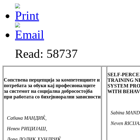
Read: 58737
SELF-PERCE
Сопствена перцепција за компетенциите и
TRAINING N
потребата за обуки кај професионалците
SYSTEM PRO
за системот на социјална добросостојба
WITH BEHAV
при работата со бихејвиорални зависности
Sabina MAND
Сабина МАНДИЌ,
Neven RICIJA
Невен РИЦИЈАШ,
Дора ДОДИК ХУНДРИЌ