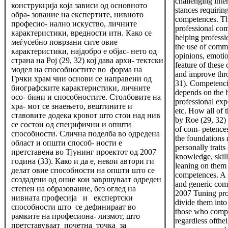
challenging inte
конструкција која зависи од основното
stances requiring
обра- зование на експертите, нивното
competences. Th
професио- нално искуство, личните
professional co
карактеристики, вредности итн. Како се
helping professi
меѓусебно поврзани сите овие
the use of commu
карактеристики, најдобро е објас- нето од
opinions, emoti
страна на Рој (29, 32) кој дава архи- тектски
feature of these
модел на способностите во форма на
and improve thro
Грчки храм чии основи се направени од
31). Competenci
биографските карактеристики, личните
depends on the b
осо- бини и способностите. Столбовите на
professional exp
хра- мот се знаењето, вештините и
etc. How all of t
ставовите додека кровот што стои над нив
by Roe (29, 32) 
се состои од специфични и општи
of com- petences
способности. Слична поделба во одредена
the foundations 
област и општи способ- ности е
personally traits
претставена во Тјунинг проектот од 2007
knowledge, skill
година (33). Како и да е, некои автори ги
leaning on them 
делат овие способности на општи што се
competences. A s
создадени од оние кои завршуваат одреден
and generic com
степен на образование, без оглед на
2007 Tuning pro
нивната професија и експертски
divide them into
способности што се дефинираат во
those who comple
рамките на професиона- лизмот, што
regardless ofthe
претставуваат почетна точка за