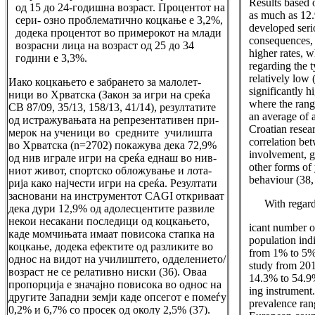
Results based 
од 15 до 24-годишна возраст. Процентот на
as much as 12.
сери- озно проблематично коцкање е 3,2%,
developed seri
додека процентот во примерокот на млади
consequences, 
возрасни лица на возраст од 25 до 34
higher rates, w
години е 3,3%.
regarding the 
relatively low 
Иако коцкањето е забрането за малолет-
significantly h
ници во Хрватска (Закон за игри на среќа
where the rang
СВ 87/09, 35/13, 158/13, 41/14), резултатите
an average of 
од истражувањата на репрезентативен при-
Croatian resear
мерок на ученици во средните училишта
correlation be
во Хрватска (n=2702) покажува дека 72,9%
involvement, g
од нив играле игри на среќа еднаш во нив-
other forms of 
ниот живот, спортско обложување и лота-
behaviour (38,
рија како најчести игри на среќа. Резултати
засновани на инструментот CAGI откриваат
With regards
дека дури 12,9% од адолесцентите развиле
некои несакани последици од коцкањето,
icant number of
каде момчињата имаат повисока стапка на
population indi
коцкање, додека ефектите од разликите во
from 1% to 5% 
однос на видот на училиштето, одделението/
study from 20
возраст не се релативно ниски (36). Оваа
14.3% to 54.9%
пропорција е значајно повисока во однос на
ing instrument.
другите Западни земји каде опсегот е помеѓу
prevalence ran
0,2% и 6,7% со просек од околу 2,5% (37).