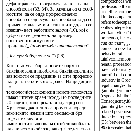
competences whi
дефинирање на програмата заснована на
professionalfram
способности (33, 34). За разлика од способ-
to defineacompe
ностите, да се биде професионално
Unlikecompetenc
способен се однесува на способноста да се
refers tothecapa
применат знаењето и вештините додека се
skillswhileperf
извршу- ваат работните задачи (16), кој е
workactivities(1
субјективен феномен, на пример,
nomenon, i.e. o
сопственото искуство и
can do that“, „
проценка(
„Јасможамдагонаправамтоа“,
comes to new fo
behaviour
„Јас сум добар во тоа“
) (26).
tainlycontempor
health professi
Кога станува збор за новите форми на
have let to many
бихејвиорални проблеми, бихејвиоралните
harmful out come
зависности се предизвик за сите професио-
industry in Croa
налци за психичкото здравје. Напредоците
legal changes th
во
gambling venues
технологијатасекорисни,ноиститеможатда
(especiallyinthef
имаат штетен краен исход. Во последните
Consequently,it
20 години, коцкарската индустрија во
gambling behavi
Хрватска драстично се промени поради
related psychos
законските измени што овозможи брз
ductedonarepres
пораст на местата
(35) between th
иможноститезакоцкање(особеновообласта
992)revealedth
на спортското обложување). Следствено на