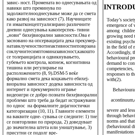
завис- ност. Промената во однесувањата од
INTROD
навики што преминува по
задолжителнооднесување може да се смета
како развој на зависност (7). Научниците
Today’s societ
ги имаатконцептуализирано различните
emergence of v
дневни однесувања какоперспек- тивни
among childr
„нови“ бихејвиорални зависности.Ова е
growing need 
засновано на опсервацијата дека прекумер-
existing psycho
натавклученоствотиеактивностиеповрзана
in the field of
соклучнитесимптоминазависност,какошто
Accordingly, t
се толеранцијата и одвикнувањето,
behavioural pr
губењето контрола, копнеж, когнитивна
demand to con
тишина или регулирање на
competencies, 
расположението (8, 9).DSM-5 веќе
responses to t
формално смета дека коцкањето ебихеј-
with(2).
виорална зависност додека зависноста од
интернет и прекумерното играње
Behavioura
видеоигри се добро познати бихејвиорални
acontinuum,c
проблеми што треба да бидат истражувани
по однос на формалните дијагностички
severe and less
категоризации (10, 11). Главните елементи
through behavio
на ваквите одне- сувања се следните: 1) тие
norms and that 
се повторливи по природа, 2) доведуваат
(behavioural di
до значителна штета или уништување, 3)
manifestation
присутни се подолг вре-