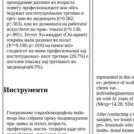
пронајдовме разлики во возраста
помеѓу професионалците кои обез-
бедуваат институционален третман и
трет- ман во заедницата (t=0.582;
p=.563), или во должината на работата/
искуството во прак- тиката (t=0.138;
p=.891). Тестот Хи-квадрат (Chi-square)
открива мали разлики во полот
(Χ²=9.190; p<.010) на начин што
соодносот на мажи професионалци кај
институционал- ниот третман (26.7%) е
поголем отколку кај третманот во
заедницата(6.5%).
represented in this 
ex- perience of work
clients var-
Инструменти
iesfrombeginners(m
als with 41 years of
(Mexp=14.28; SDex
Генералните социо­демографски пода-
After conducting a t
тоци
беа собрани преку индивидуални
samples, we found 
пра- шања за полот, возраста,
pro- fessionals wh
професијата, инсти- туцијата каде што
institu- tional treat