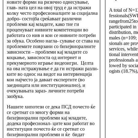
новите форми на ризично однесување,
глав- ната цел на овој труд е да истражи
A total of N=1
колку често професионалците за социјална
fessionals(SW
добро- состојба среќаваат различни
rangefrom25t
проблеми кај младите, како тие ги
participated in
проценуваат нивните компетенции во
distribution, m
работата со нив и кои се нивните потреби
males (n=109; 
за обука. Особено нагла- сување се става на
sionals are pr
проблемите поврзани со бихејвиоралните
services, whil
зависности – проблеми кај младите со
tional interven
коцкање, зависноста од интернет и
professionals a
прекумерното играње видеоигри. Целта
lowed by socia
на ова истражување е да ги истражи разли-
ogists (18.7%)
ките во однос на видот на интервенција
кои најчесто ја даваат експертите (во
заедницата или институционално), и
очекувањата зараз- личните потреби
заобука.
Нашите хипотези се дека ПСД почесто ќе
се сретнат со многу форми на
бихејвиорални проблеми кај младите,
додека професионал- ците кои работат во
институции почесто ќе се сретнат со
бихејвиорални проблеми и ќе бидат