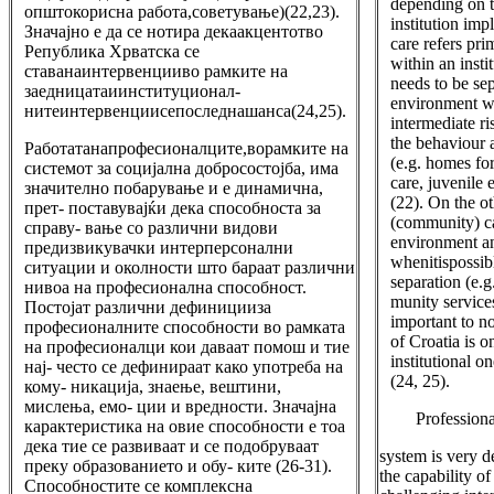
depending on t
општокорисна работа,советување)(22,23).
institution imp
Значајно е да се нотира декаакцентотво
care refers pri
Република Хрватска се
within an insti
ставанаинтервенцииво рамките на
needs to be se
заедницатаиинституционал-
environment wi
нитеинтервенциисепоследнашанса(24,25).
intermediate ri
the behaviour 
Работатанапрофесионалците,ворамките на
(e.g. homes fo
системот за социјална добросостојба, има
care, juvenile e
значително побарување и е динамична,
(22). On the ot
прет- поставувајќи дека способноста за
(community) ca
справу- вање со различни видови
environment an
предизвикувачки интерперсонални
whenitispossib
ситуации и околности што бараат различни
separation (e.g
нивоа на професионална способност.
munity services
Постојат различни дефиницииза
important to no
професионалните способности во рамката
of Croatia is 
на професионалци кои даваат помош и тие
institutional on
нај- често се дефинираат како употреба на
(24, 25).
кому- никација, знаење, вештини,
мислења, емо- ции и вредности. Значајна
Profession
карактеристика на овие способности е тоа
дека тие се развиваат и се подобруваат
system is very 
преку образованието и обу- ките (26-31).
the capability o
Способностите се комплексна