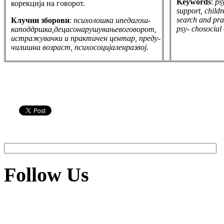
Keywords
:
ps
корекција на говорот.
support, childr
search and prac
Клучни зборови
:
психолошка ипедагош-
psy- chosocial
каподдршка,децасонарушувањевоговорот,
истражувачки и практичен центар, преду-
чилишна возраст, психосоцијаленразвој.
Follow Us