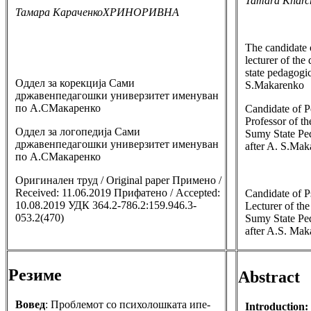
Tamara
Khar
Тамара КараченкоХРИНОРИВНА
The candidate 
lecturer of th
state pedagogic
Оддел за корекција Сами
S.Makarenko
државенпедагошки универзитет именуван
по А.СМакаренко
Candidate of P
Professor of t
Оддел за логопедија Сами
Sumy State Pe
државенпедагошки универзитет именуван
after A. S.Ma
по А.СМакаренко
Оригинален труд / Original paper Примено /
Received: 11.06.2019 Прифатено / Accepted:
Candidate of P
10.08.2019 УДК 364.2-786.2:159.946.3-
Lecturer of th
053.2(470)
Sumy State Pe
after A.S. Ma
Резиме
Abstract
Вовед
: Проблемот со психолошката ипе-
Introduction: