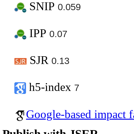
SNIP
0.059
IPP
0.07
SJR
0.13
h5-index
7
Google-based impact f
Publish with JSER