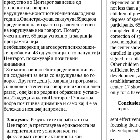
присуство во Центарот зависеше од
depended on th
степенот на говорно
not less than a
нарушување,ноистиотнебешепомалодедна
children of pre
година.Оваистражувањевклучува69децаод
degrees of spe
предучилишна возраст со различен степен
participants, 6
на нарушување на говорот. Помеѓу
completed the 
учесниците, 65 деца успешно ја завршија
correction of 
програмата чија
psychological p
целбешекорекцијанаговоротипсихолошки-
the center sho
те проблеми; 48 од учесниците го напуштија
enrolled in spe
Центарот, покажувајќи позитивни
signed for chil
динамики,
Other children
18сезапишаавопосебнипредучилишнигру-
sufficient leve
пи создадени за деца со нарушувања во го-
development, a
ворот. Другите деца ја завршија програмата
establishments;
со доволен степен на говор ипсихосоцијален
center; 17 sho
развој, одејќи во редовни образовни устано-
only for 4 have
ви,21оддецатаодатвоЦентарот;17покажаа
Conclusio
добра позитивна динамика и само кај 4 е за-
repre-
бележана незначајнапромена.
sent effectiven
Заклучок
: Резултатите од работата на
focusing their 
Центарот ја претставуваа ефикасноста на
de- velopment.
алтернативните установи кои ги
фокусираат своите активности кон