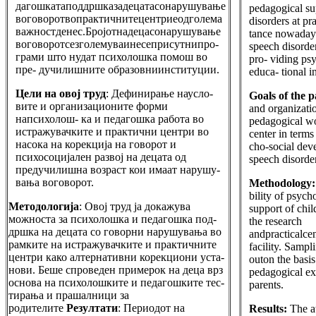
дагошкатаподдршказадецатасонарушување
pedagogical su
воговоротвопрактичнитецентриеодголема
disorders at pra
важностденес.Бројотнадецасонарушување
tance nowadays
воговоротсезголемуваинесеприсутнипро-
speech disorde
грами што нудат психолошка помош во
pro- viding psy
пре- дучилишните образовниинституции.
educa- tional in
Цели на овој труд
: Дефинирање наусло-
Goals of the 
вите и организационите форми
and organizati
напсихолош- ка и педагошка работа во
pedagogical wor
истражувачките и практични центри во
center in terms
насока на корекција на говорот и
cho-social dev
психосоцијален развој на децата од
speech disorde
предучилишна возраст кои имаат нарушу-
вања воговорот.
Methodology
bility of psych
Методологија
: Овој труд ја докажува
support of chil
можноста за психолошка и педагошка под-
the research
дршка на децата со говорни нарушувања во
andpracticalcen
рамките на истражувачките и практичните
facility. Sampl
центри како алтернативни корекциони уста-
outon the basi
нови. Беше спроведен примерок на деца врз
pedagogical ex
основа на психолошките и педагошките тес-
parents.
тирања и прашалници за
родителите
Резултати
: Периодот на
Results:
The a