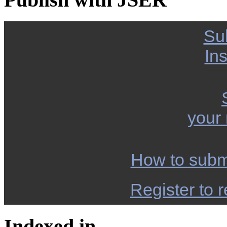
Su
Ins
your
How to subm
Register to r
Indexed in