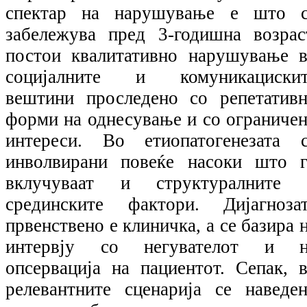
спектар на нарушување е што с
забележува пред 3-годишна возрас
постои квалитативно нарушување 
социјалните и комуникацискит
вештини проследено со репетатив
форми на однесување и со ограниче
интереси. Во етиопатогенезата 
инволвирани повеќе насоки што 
вклучуваат и структуралните 
срединските фактори. Дијагноза
првенствено е клиничка, а се базира 
интервју со негувателот и н
опсервација на пациентот. Сепак, 
релевантните сценарија се наведе