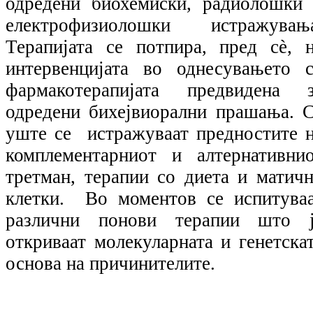
одредени биохемиски, радиолошки
електрофизиолошки истражувања
Терапијата се потпира, пред сѐ, 
интервенцијата во однесувањето 
фармакотерапијата предвидена 
одредени бихејвиорални прашања. 
уште се истражуваат предностите 
комплементарниот и алтернативни
третман, терапии со диета и матич
клетки. Во моментов се испитува
различни понови терапии што ј
откриваат молекуларната и генетска
основа на причинителите.