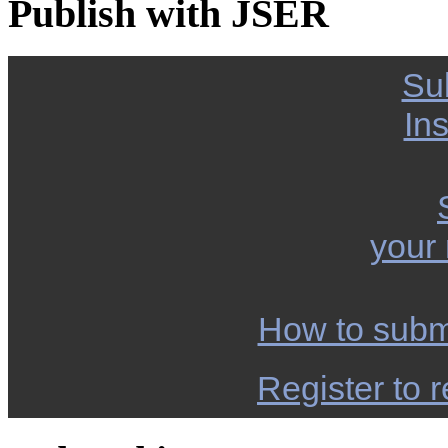
Publish with JSER
Su
Ins
your
How to subm
Register to r