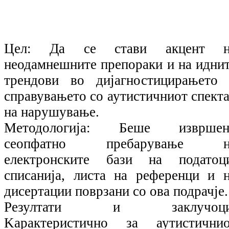
Цел: Да се стави акцент н
неодамнешните препораки и на идни
трендови во дијагностицирањетo
справувањето со аутистичниот спект
на нарушување.
Методологија: Беше извршен
сеопфатно пребарување н
електронските бази на податоц
списанија, листа на референци и 
дисертации поврзани со ова подрачје.
Резултати и заклучоци
Kарактеристично за аутистични