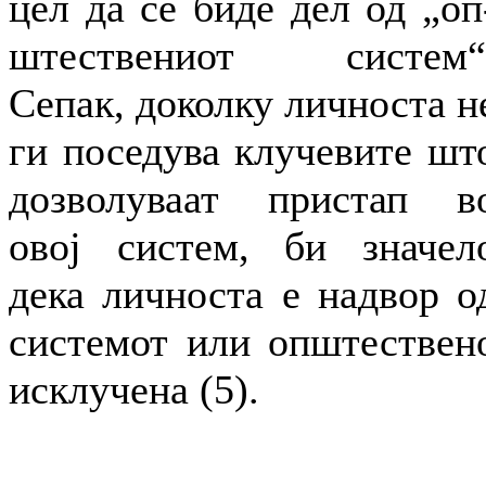
цел да се биде дел од „оп
штествениот систем“
Сепак, доколку личноста н
ги поседува клучевите шт
дозволуваат пристап в
овој систем, би значел
дека личноста е надвор о
системот или општествен
исклучена (5).