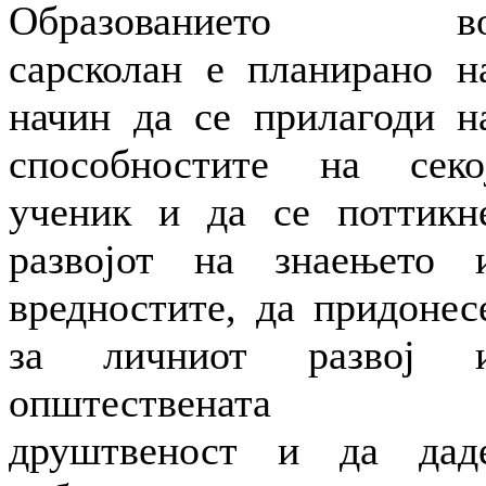
Образованието в
сарсколан е планирано н
начин да се прилагоди н
способностите на секо
ученик и да се поттикн
развојот на знаењето 
вредностите, да придонес
за личниот развој 
општествената
друштвеност и да дад