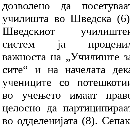
дозволено да посетуваа
училишта во Шведска (6)
Шведскиот училиште
систем ја процени
важноста на „Училиште з
сите“ и на начелата дек
учениците со потешкоти
во учењето имаат прав
целосно да партиципираа
во одделенијата (8). Сепак