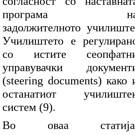
согласност со наставнат
програма н
задолжителното училиште
Училиштето е регулиран
со истите сеопфатн
управувачки документ
(steering documents) како 
останатиот училиште
систем (9).
Во оваа статија