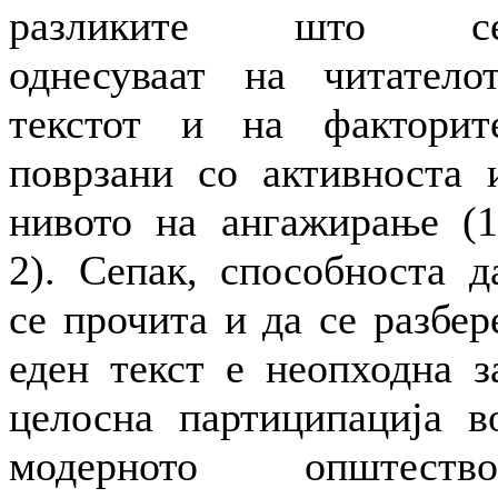
разликите што с
однесуваат на читателот
текстот и на факторит
поврзани со активноста 
нивото на ангажирање (1
2). Сепак, способноста д
се прочита и да се разбер
еден текст е неопходна з
целосна партиципација в
модерното општество