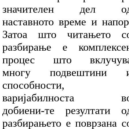
значителен дел о
наставното време и напор
Затоа што читањето с
разбирање е комплексе
процес што вклучув
многу подвештини 
способности,
варијабилноста в
добиени-те резултати о
разбирањето е поврзана с