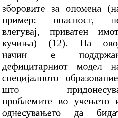
зборовите за опомена (н
пример: опасност, н
влегувај, приватен имот
кучиња) (12). На ово
начин е поддржа
дефицитарниот модел н
специјалното образование
што придонесув
проблемите во учењето 
однесувањето да бида