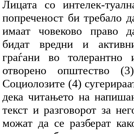
Лицата со интелек-туалн
попреченост би требало д
имаат човеково право д
бидат вредни и активн
граѓани во толерантно 
отворено општество (3)
Социолозите (4) сугерираа
дека читањето на напиша
текст и разговорот за нег
можат да се разберат как