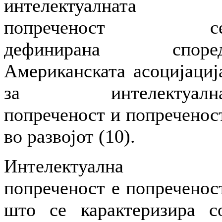
интелектуалната
попреченост с
дефинирана споре
Американската асоцијациј
за интелектуалн
попреченост и попреченос
во развојот (10).
Интелектуална
попреченост е попреченос
што се карактеризира с