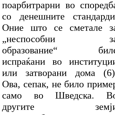
поарбитрарни во споредб
со денешните стандарди
Оние што се сметале з
„неспособни з
образование“ бил
испраќани во институци
или затворани дома (6)
Ова, сепак, не било приме
само во Шведска. В
другите земј