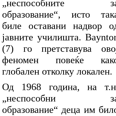
„неспособните з
образование“, исто так
биле оставани надвор о
јавните училишта. Baynto
(7) го претставува ово
феномен повеќе как
глобален отколку локален.
Од 1968 година, на т.н
„неспособни з
образование“ деца им бил