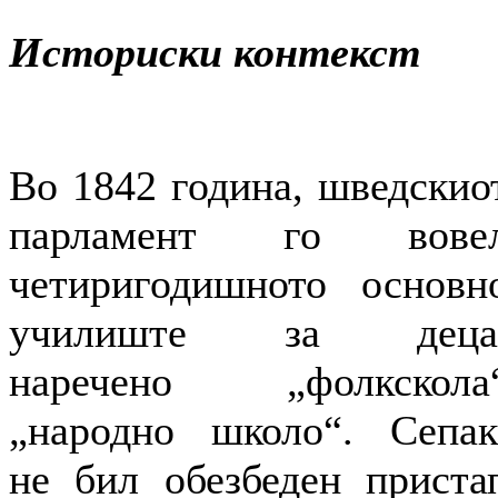
Историски контекст
Во 1842 година, шведскио
парламент го вове
четиригодишното основн
училиште за деца
наречено „фолкскола
„народно школо“. Сепак
не бил обезбеден приста