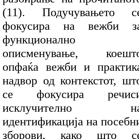
(11). Подучувањето с
фокусира на вежби з
функционално
описменување, коешт
опфаќа вежби и практик
надвор од контекстот, шт
се фокусира речис
исклучително н
идентификација на посебн
зборови, како што с