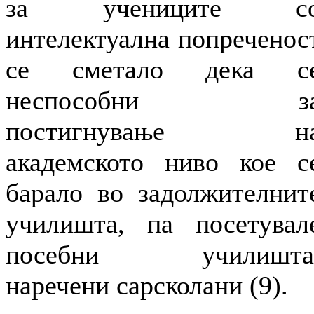
за учениците с
интелектуална попреченос
се сметало дека с
неспособни з
постигнување н
академското ниво кое с
барало во задолжителнит
училишта, па посетувал
посебни училишта
наречени сарсколани (9).