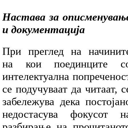
Настава за описменувањ
и документација
При преглед на начинит
на кои поединците с
интелектуална попреченос
се подучуваат да читаат, с
забележува дека постојан
недостасува фокусот н
разбирање на прочитанот