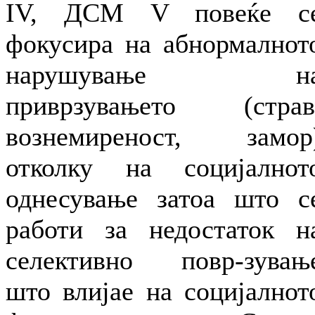
IV, ДСМ V повеќе с
фокусира на абнормалнот
нарушување н
приврзувањето (страв
вознемиреност, замор
отколку на социјалнот
однесување затоа што с
работи за недостаток н
селективно повр-зувањ
што влијае на социјалнот