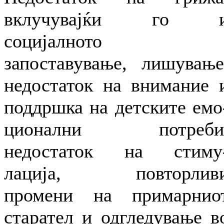
вклучувајќи го 
социјалното
запоставување, лишување
недостаток на внимание 
поддршка на детските емо
ционални потреби
недостаток на стиму
лација, повторлив
промени на примарнио
старател и одгледување в