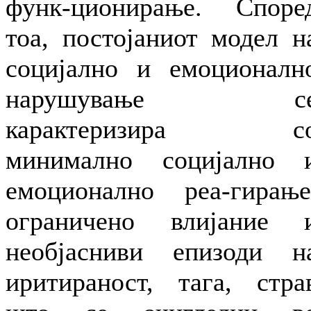
функ-ционирање. Споре
тоа, постојаниот модел н
социјално и емоционалн
нарушување с
карактеризира с
минимално социјално 
емоционално реа-гирање
ограничено влијание 
необјасниви епизоди н
иритираност, тага, стра