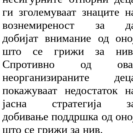
ги зголемуваат знаците н
вознемиреност за д
добијат внимание од оно
што се грижи за нив
Спротивно од ова
неорганизираните дец
покажуваат недостаток н
јасна стратегија з
добивање поддршка од оно
што се грижи за нив.