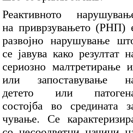
Реактивното нарушувањ
на приврзувањето (РНП) 
развојно нарушување шт
се јавува како резултат н
сериозно малтретирање и
или запоставување н
детето или патоген
состојба во средината з
чување. Се карактеризир
со несоодветни начини н