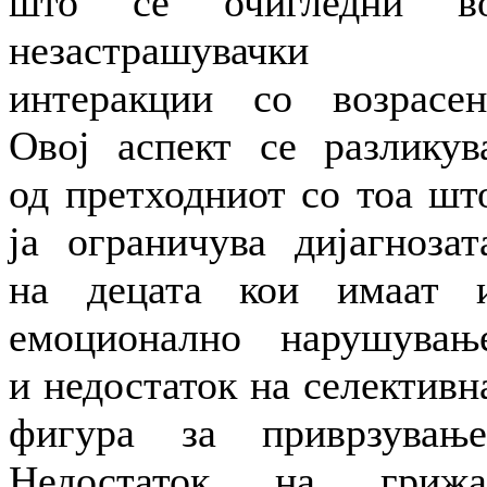
што се очигледни в
незастрашувачки
интеракции со возрасен
Овој аспект се разликув
од претходниот со тоа шт
ја ограничува дијагнозат
на децата кои имаат 
емоционално нарушувањ
и недостаток на селективн
фигура за приврзување
Недостаток на грижа