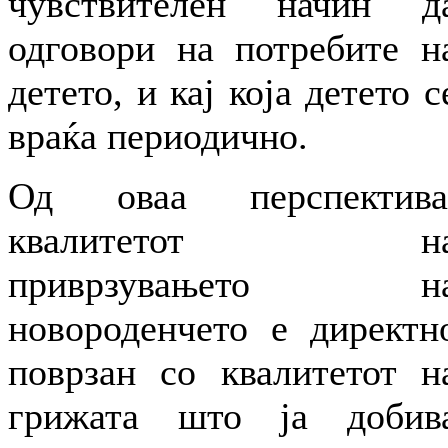
чувствителен начин д
одговори на потребите н
детето, и кај која детето с
враќа периодично.
Од оваа перспектива
квалитетот н
приврзувањето н
новороденчето е директн
поврзан со квалитетот н
грижата што ја добив