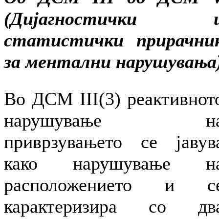
(Дијагностички 
статистички прирачни
за ментални нарушувања
Во ДСМ III(3) реактивнот
нарушување н
приврзувањето се јавув
како нарушување н
расположението и с
карактеризира со дв