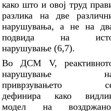
како што и овој труд прав
разлика на две различн
нарушувања, а не на дв
подвида на ист
нарушување (6,7).
Во ДСМ V, реактивнот
нарушување н
приврзувањето с
дефинира како видли
модел на воздржано