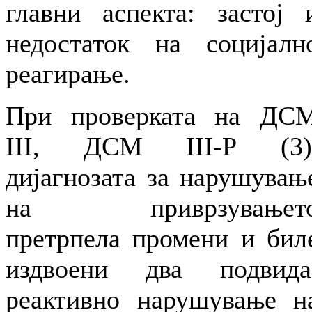
главни аспекта: застој 
недостаток на социјалн
реагирање.
При проверката на ДС
III, ДСМ III-Р (3)
дијагнозата за нарушувањ
на приврзувањет
претрпела промени и бил
издвоени два подвида
реактивно нарушување н