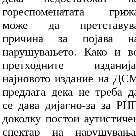
гореспоменатата гриж
може да претставув
причина за појава н
нарушувањето. Како и в
претходните изданија
најновото издание на ДС
предлага дека не треба д
се дава дијагно-за за РН
доколку постои аутистиче
спектар на нарушувања