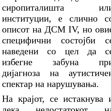
сиропиталишта ил
институции, е слично с
описот на ДСМ IV, но ови
специфични состојби с
наведени со цел да с
избегне забуна пр
дијагноза на аутистиче
спектар на нарушувања.
На крајот, се истакнува 
дека недостатокот н