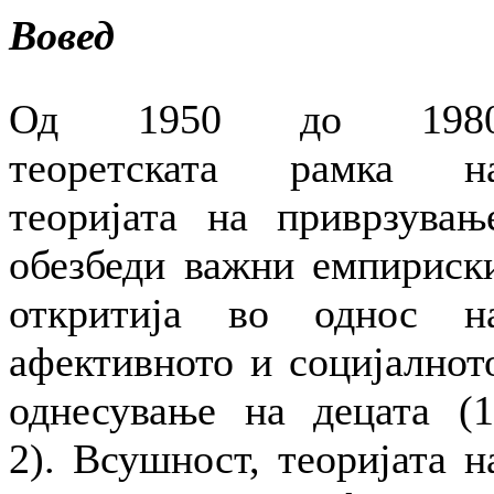
Вовед
Од 1950 до 198
теоретската рамка н
теоријата на приврзувањ
обезбеди важни емпириск
откритија во однос н
афективното и социјалнот
однесување на децата (1
2). Всушност, теоријата н