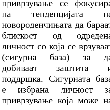
приврзување се фокусир
на тенденцијата н
новороденчињата да бараа
блискост од одреден
личност со која се врзуваа
(сигурна база) за д
добиваат заштита 
поддршка. Сигурната баз
е избрана личност з
приврзување која може н