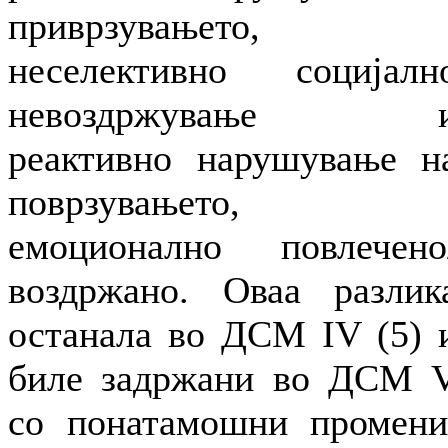
приврзувањето,
неселективно социјалн
невоздржување 
реактивно нарушување н
поврзувањето,
емоционално повлечено
воздржано. Оваа разлик
останала во ДСМ IV (5) 
биле задржани во ДСМ 
со понатамошни промени