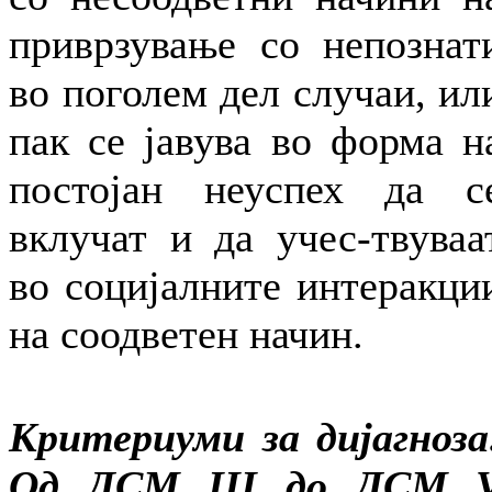
приврзување со непознат
во поголем дел случаи, ил
пак се јавува во форма н
постојан неуспех да с
вклучат и да учес-твуваа
во социјалните интеракци
на соодветен начин.
Критериуми за дијагноза
Од ДСМ III до ДСМ 