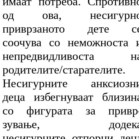
имаат потреба. Спротивн
од ова, несигурн
приврзаното дете с
соочува со неможноста 
непредвидливоста н
родителите/старателите.
Несигурните анксиозн
деца избегнуваат близин
со фигурата за привр
зување, додек
несигурните отпорни дец