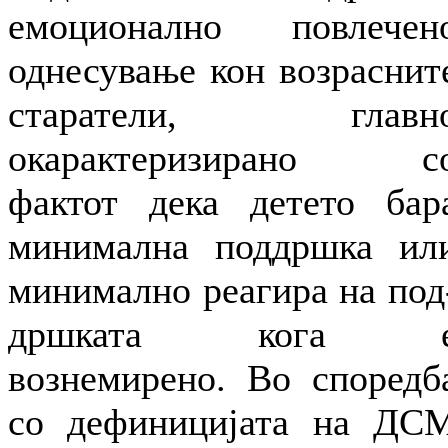
емоционално повлечен
однесување кон возраснит
старатели, главн
окарактеризирано с
фактот дека детето бар
минимална поддршка ил
минимално реагира на под
дршката кога 
вознемирено. Во споредб
со дефиницијата на ДС