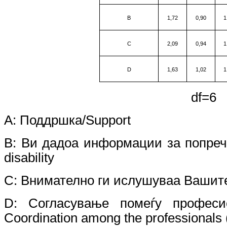
B
1,72
0,90
1
C
2,09
0,94
1
D
1,63
1,02
1
df=
A:
Поддршка
/Support
B:
Ви дадоа информации за попречен
disability
C: Внимателно ги ислушуваа Вашите г
D
:
Согласување помеѓу професи
Coordination among the professionals