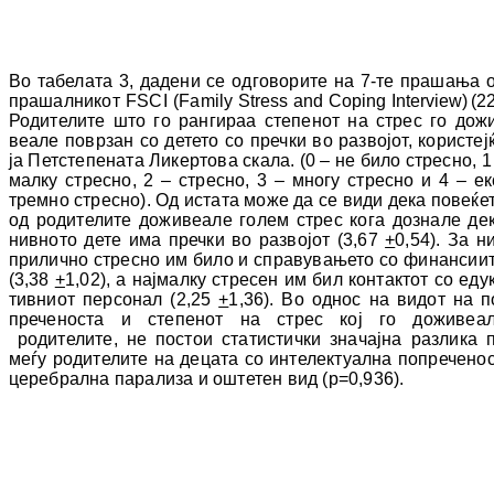
Во табелата 3, дадени се одговорите на 7-те пра­­шања 
прашалникот FSCI (Family
Stress and Coping Interview
)
(2
Родителите што го рангира
a
степенот на стрес го до­ж
веа­ле поврзан со детето со пречки во раз­во­јот, користеј
ја Петстепената Ликертова ска­­ла
.
(
0 – не било стресно, 1
малку стрес­но, 2 – стресно, 3 – многу стресно и 4 – ек
трем­но стресно).
Од истата може да се види дека повеќе
од родителите до
живеа
ле го­лем стрес кога дознале де
нив
ното дете има пречки во развојот (3,67
+
0,54). За н
при­­лично стресно им било и спра
ву
ва
ње
то со финансии
(3,38
+
1,02), а нај
мал
ку стре­сен им бил контактот со еду
тив
ни
от пер­­со­нал (2,25
+
1,36
). Во однос на видот на по
пре­ченоста и
степенот на стрес кој го до­жи­­веа­
родителите, не пос
тои ста­
тис­тич­ки зна­чајна разлика 
меѓу ро
ди
те
лите на де­­ц­а­та со ин
те
лек
туал
на по
пре
че
нос
це­ре­­брал­на­ парализа и ош
тетен вид (
p=0
,
936).