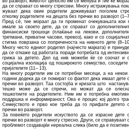
во развојот, животот це­лос­но им се менува и тие ќе мора
да се спра­ват со многу стресови. Многу истражувања по­к
жуваат дека овие родители доживуваат по­го­лем стр
отколку родителите на децата без пречки во развојот (
1–
Пред с
ѐ
, тие мо­ра­ат да ги променат очекувањата кои 
имале за своето дете, да се справат со до­пол­ни­те­лни
финансиски трошоци (плаќање на ле­кови, дополнител
третмани, приватни ча­со­ви, превоз), како и со социјална
стиг­ма поврзана со попреченоста на нивното дете
(8–10
Многу често едниот родител (нај­често мајката) е принуд
да се откаже од работата поради потребата од интензив
гри­жа за детето. Дел од нив можеби ќе се соо­чат и 
социјална изолација од по­ши­ро­ко­то семејство, соседите
пријателите (
11–
13
).
На многу родители им се потребни месеци, а на некои
години додека да се помират со фактот дека има­ат дете 
пречки во развојот. Таа сос­тој­ба и кризата што настанув
тешко може да се спре­чи, но можат да се олесн
тешкотиите на родителите. Ним им е потребна емотив
под­дршка и информираност.
Ова е процес кој долго тра
Семејството е прво кое треба да го прифати детето 
пречки во развојот.
За повеќето родители искуството да се из­рас­не дете 
пречки во развојот е многу стрес­но. Други, се справуваат 
проблемот соз­да­вајќи нереална слика (било да е по­зи­тив­