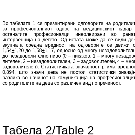
Во табелата 1 се презентирани одговорите на ро­ди­тели
за професионалниот однос на ме­ди­цинскиот кадар
останатите про­фе­сио­нал­ци инволвирани во рана
интервенција на детето. Од истата може да се види де
вкуп­­на­та средна вредност на одговорите се дви­­жи 
1,54
+
1,20 до 1,58
+
1,17, односно од мно­гу­ незадоволител
до незадоволително ниво (0
–
никаков
, 1 – многу не­за­до­в
ли­те­лен, 2 – незадоволителен, 3 – задоволителен, 4 –
мно
задоволителен). Статистичката зна­­чајност
p
има вредно
0,894, што значи дека не постои статистички значај
разлика во начинот на комуникација на про­фе­сио­налци
со родителите на деца со различен вид попреченост.
Табела 2/Table 2