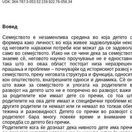
UDK:
364-787.3-053.52
:159.922.76-056.34
Вовед
Семејството е незаменлива средина во која де­те­то 
формира како личност, во која жи­вее задоволувајќи нек
од неговите нај­важ­ни потреби кои можат да се задовол
само во семејството. Иако ни се чини дека за се­меј­ство
знаеме с
ѐ
, неговото научно проу­чу­ва­ње не е едноставн
така што во оваа об­лас­т постојат низа неразреше
прашања и про­блеми – почнувајќи од историскиот раз­вој 
семејството, преку неговата структура и функција, односи
кон општеството, внат­­решните односи и динамика. С
ѐ
о
што ва­жи за семејството и улогата на родителите 
развојот на детето што не е попречено во раз­војот, важи
за родителите кои имаат дете со пречки, со тоа ш
родителите на ова дете имаат и специфични проблеми к
дру­ги­те родители ги немаат или ги немаат во тол­кав обе
тежина и разновидност. Детето со пречки во развојот 
родителот бара мно­гу повеќе време и внимание 
споредба со детето без пречки.
Ро­ди­телите кога ќе дознаат дека нивното дете има преч