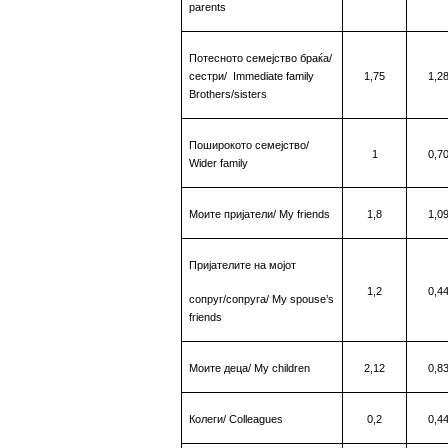
parents
Потесното семејство браќа/
сестри
/
Immediate
family
1,75
1,2
Brothers/sisters
Поширокото семејство
/
1
0,7
Wider family
Моите пријатели
/ My friends
1,8
1,0
Пријателите на мојот
1,2
0,4
сопруг/сопруга
/
My
spouse’s
friends
Моите деца
/ My children
2,12
0,8
Колеги
/ Colleagues
0,2
0,4