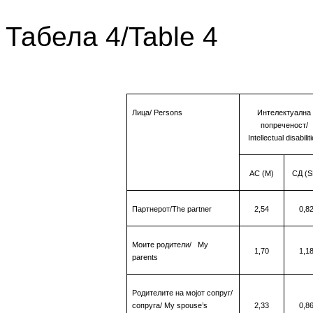
Табела 4/Table 4
Лица
/
Persons
Интелектуална
попреченост/
Intellectual disabilit
АС (М)
СД
(S
Партнерот
/The partner
2,54
0,8
Моите родители
/
My
1,70
1,1
parents
Родителите на мојот сопруг/
сопруга
/
My
spouse
’
s
2,33
0,8