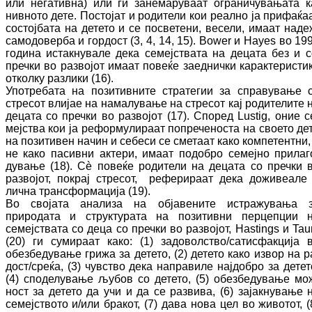
или негативна) или ги занемаруваат ог­ра­ничувањата к
нивното дете. Постојат и ро­ди­тели кои реално ја прифаќа
состојбата на детето и се посветени, весели, имаат на­де
самодоверба и гордост (3, 4, 1
4
, 1
5
).
Bower
и
Hayes
во
19
година ис­так­нувале дека семејствата на децата без и с
пречки во развојот имаат по
веќе
заед­нич­ки ка­рак­те­рис­ти
отколку разлики (1
6
).
Употребата на позитивните стратегии за спра­ву­вање 
стресот влијае на намалување на стресот кај родителите 
децата со преч­ки во развојот (
17
).
Според Lustig, оние с
меј­ства кои ја реформулираат по­пре­че­носта на своето де
на позитивен начин и се­бе­си се сметаат како компетентни
,
не како па­сивни актери, имаат подобро семејно при­ла­г
дување (
18
).
Сè повеќе родители на де­ца­та со пречки 
развојот, покрај стресот, ре­фе­ри­раат дека доживеале
лична транс­фор­ма­ци­ја (
19)
.
Во својата анализа на објавените ис­тра­жу­ва­ња 
природата и структурата на позитивни пер­цепции 
семејствата со деца со пречки во развојот,
Hastings
и Tau
(20)
ги су­мираат како: (1) за­до­вол­ство­/са­тисфакција 
обезбедување грижа за де­те­то, (2) детето како извор на р
дост/сре­ќа, (3) чувство дека направиле најдобро за де­те­т
(4) спо­де­лу­вање љубов со детето, (5) обез­бе­дување мо
ност з
а детето
да учи и да се развива, (6) за­јакнување 
семејството и/или бракот, (7) да­ва нова цел во животот, (