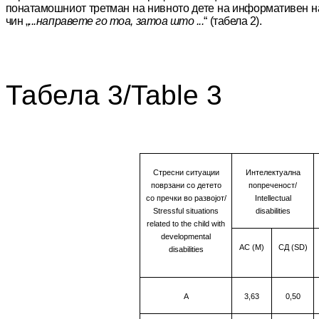
понатамошниот трет
­ман на
нив­ното дете на информативен н
чин
„
...направете го тоа, затоа што ...
“ (табела 2).
Табела 3/Table 3
Стресни ситуации
Интелектуална
поврзани со детето
попреченост/
со пречки во развојот
/
Intellectual
Stressful situations
disabilities
related to the child with
developmental
АС (М)
СД
(SD)
disabilities
A
3,63
0,50