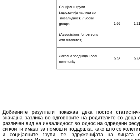
Социјални групи
(здруженија на лица со
инвалидност)
/
Social
1,66
1,2
groups
(
Associations for persons
with
disabilities
)
Локална заедница
Local
0,28
0,4
community
Добиените резултати покажаа дека пос
тои
статистич
значајна
разлика во
од­го­во­ри­те на родителите со деца 
различен вид на инвалидност во однос на одредени ре­су
си кои ги имаат за помош и поддршка
,
како што се колеги
и социјалните групи, т.е. здру­же­нијата на лицата 