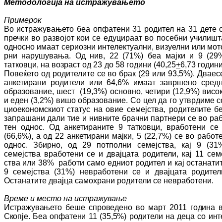
Методологија на истражувањето
Примерок
Во истражувањето беа опфатени 31 родител на 31 дете 
пречки во развојот
кои се еду­ци­ра­ат во посебни училишт
односно имаат сериоз­ни интелектуални, визуелни или мо­т
рни нарушувања. Од нив, 22 (71%) беа мај­ки и 9 (29
татковци, на возраст од 23 до 58 години (
40,25
+
6,73
години
Повеќето од родителите се во брак (29 или 93,5%). Дваес
ан­ке­тирани родители или 64,6% имаат за­вр­ше­но сред
образование, шест (19,3%) ос­нов­но, четири (12,9%) висо
и еден (3,2%) вишо об­ра­зо­ва­ние. Со цел да го утврдиме с
цио­еко­ном­ски­от статус на овие семејства, родителите б
запрашани дали тие и нивните брачни парт­нери се во ра
тен однос. Од ан­ке­ти­ра­ни­те 9 татковци, вра
бо
тени се
(66,6%), а од 22 анкетирани мај
ки, 5 (22,7%) се во работ
од­нос. Збирно, од 29 потполни семејства, кај 9 (31
семејства вра
ботени се и двај­ца­та родители, кај 11 се
м
ства или 38% ра­бо­ти само едниот ро
ди
тел и кај останати
9 се­мејства (31%) не
вра
бо
тени се и двајцата ро­ди­тел
Останатите двајца самохрани родители се невработени.
Време и место на истражување
Истражувањето беше спроведено во март 2011 година 
Скопје. Беа опфатени 11 (35,5%) родители на деца со ин­т