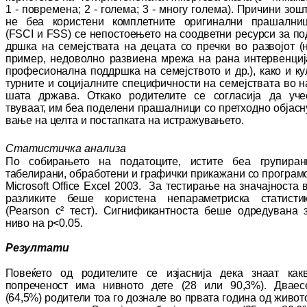
1 - по­­времена
; 2 - голема;
3 - многу голема). При­­чи­ни зош
не беа користени ком­плет­ни­те оригинални пра
­шални
(
FSCI
и
FSS)
се непостоењето на соод
­ветни ресурси за по
дршка на се­меј­ства­та на децата со преч­ки во развојот (
при­мер, недоволно раз­вие­на мрежа на рана ин­тер­
венциј
про­фе­сио­нал­на поддршка на се­меј­ството и др.), како и ку
турните и со­ци­јал­ни­те специфичности на се­мејствата во н
ша­та држава.
Откако ро­ди­те­ли­те се согласија да уче
твуваат, им беа по­де­лени прашалници со прет­ходно об­јас­н
ва­ње на целта и постапката на ис­тр­аж­ув­ање­то.
Статистичка анализа
По собирањето на податоците,
истите беа
гру­­пиран
табелирани, обработени и гра­фич­ки прикажани со програм
Microsoft
Office
Excel
2003.
За тестирање на зна­чај­нос­та 
раз­ликите беше користена не­па­ра­ме­триска ста­тисти
(
Pearson c²
тест
).
Сиг­ни­фи­кант­носта бе­ше одредувана 
ниво на
p<0
.
05.
Резултати
Повеќето од родителите се изјаснија дека знаат как
попреченост има нивното дете
(28 или 90,3%). Дваес
(64,5%) родители тоа го доз­нале во првата година од живот