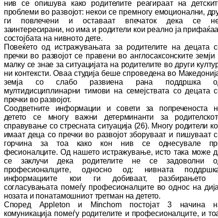
нив се опишува како ро­ди­те­лите реагираат на детски
проблеми во раз­војот: некои се премногу емоционални, др
ги повлечени и оставаат впечаток дека се не
заинтересирани, но има и родители кои реал­но ја прифаќа
состојбата на нивното дете.
Повеќето од истражувањата за родителите на децата с
пречки во развојот се правени во англосаксонските земји
малку се знае за си­туацијата на родителите во други кул­ту
ни контексти. Оваа студија беше спроведена во Македониј
земја со слабо развиена рана под­дршка о
мултидисциплинарни тимови на се­мејствата со децата с
пречки во раз­во­јот.
Соодветните информации и совети за по­пре­че­носта н
детето се многу важни детер
ми
нанти за родителскот
справување со стрес
ната си­туа­ција (
2
6). Многу родители к
имаат деца
со пречки во развојот зборуваат и пишуваат 
горчина за тоа како кон нив се однесувале про
фесионалците. Од нашето истражување, исто така може д
се заклучи дека родителите не се задоволни о
професионалците, од
нос
но од
:
нивната поддршка
информациите кои ги до­биваат, разбирањето 
согласувањата по­
ме­ѓу професионалците во однос на диј
но
зата и понатамошниот третман на детето.
Според
Appleton
и
Minchom
постојат 3 начина н
комуникација
по­ме­ѓу родителите и про
фесионалците, и то