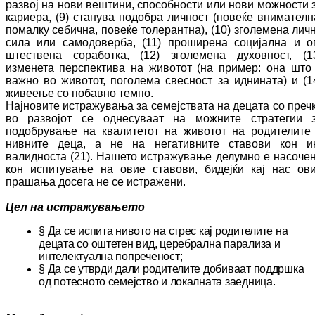
развој на нови веш­­тини, способности или но­ви можности 
ка­риера, (9) станува по­доб­ра личност (по­веќе внимателн
помалку се­бична, повеќе то­лерантна), (10) зголемена лич­
сила или самодоверба, (11) проширена со­ци­јална и о
штествена соработка, (12) зго­ле­ме­на ду­хов­ност, (1
изменета пер­спек­ти­ва на жи­во­тот (на пример: она што
важно во животот, по­го­лема свесност за иднината) и (1
жи­вее­ње со побавно темпо.
Нај­новите истражувања за семејствата на де­ца­та со преч
во развојот се однесуваат на можните стратегии 
подобрување на ква­ли­тетот на животот на родителите
нив­ни­те деца, а не на негативните ставови кон и
валидноста ­(
21
).
Н
ашето истражување де­лум­но е насоче
кон испитување на овие ста­во­ви, бидејќи кај нас ов
прашања до­се­га не се истражени.
Цел на истражувањето
§
Да се испита нивото на стрес кај ро­ди­те­ли­те на
децата со оштетен вид, церебрална па­ра­лиза и
интелектуална попреченост;
§
Да се утврди дали родителите добиваат п
од­дршка
од потесното семејство и ло­кал­на­та заедница.