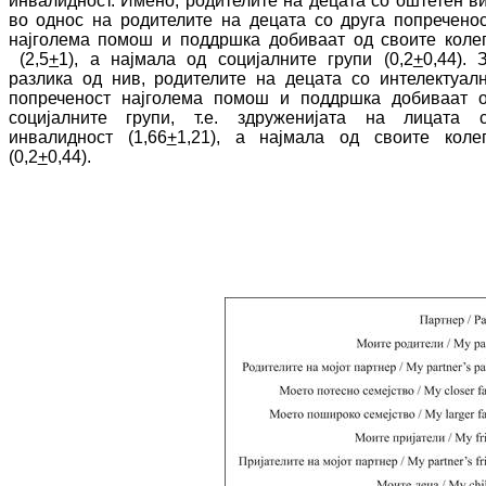
инвалидност. Имено, родителите на децата со оштетен в
во однос на родителите на децата со друга попреченос
најголема помош и поддршка до­би­ваат од своите коле
(2,5
+
1), а најмала од социјалните групи (0,2
+
0,44). 
разлика од нив, родителите на децата со ин­те­лек­туал­
попреченост најголема помош и под­дрш­ка добиваат 
социјалните групи, т.е. здру­же­нијата на лицата 
инвалидност (1,66
+
1,21), а најмала од своите коле
(0,2
+
0,44).