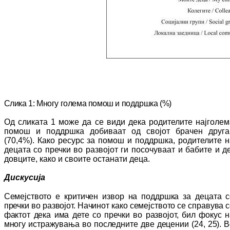
Слика 1:
М
ногу голема помош и поддршка (%)
Од сликата 1 може да се види дека ро­ди­те­ли­те најголе
помош и поддршка добиваат од сво­јот брачен друга
(70,4%)
.
Како ресурс за по­мош и поддршка
,
родителите н
децата со преч­ки во развојот ги посочуваат и бабите и д
довците
,
како и своите останати деца.
Дискусија
Семејството е критичен извор на поддршка за децата с
пречки во развојот. Начинот ка­ко семејството се справува 
фактот дека има дете со пречки во развојот
,
бил фокус н
многу истражувања во последните две де­це­нии (
24
,
25
). 