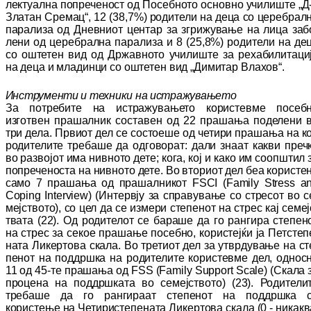
лек­туал­на попреченост од Посебното основно учи­лиш­те
„
Д
Златан Сремац“, 12 (38,7%) ро­ди­те­ли на деца со церебрал
парализа од Днев­ниот центар за згрижување на лица за­б
ле­ни од церебрална парализа и 8 (25,8%) ро­ди­тели на де
со оштетен вид од Др­жав­но­то училиште за рехабилитаци
на деца и мла­динци
с
о оштетен вид „Димитар Вла­хов“.
Инструменти и техники на истражувањето
З
а потребите на истражувањето користевме по
­­себ
изготвен прашалник составен од 22 пра
­шања поделени 
три дела. Првиот дел се сос
тоеше од четири прашања на к
ро­ди­те­ли­
те требаше да одговорат
: дали знаат как­ви пре
ч
во развојот има нивното дете;
кога, кој и како им соопштил 
по­пре­че­нос­та на ни
в
н­ото дете. Во вториот дел беа ко­рис­те
са
мо
7 прашања од прашалникот FSCI (Family Stress a
Coping Interview) (Ин­тер­
вј­у за справување со стресот во с
меј­ство­то), со цел да се измери степенот на стрес кај се
меј
твата
(22)
.
Од родителот се ба­ра­ше да го ран­гира степен
на стрес за секое пра­ша­ње по­себно, користејќи ја
П
ет­сте­п
на­та Ли­кер­то­ва скала
. Во третиот дел за ут­вр­ду­ва­ње на ст
пенот на поддршка на ро­ди­те­ли­те користевме дел, однос
11 од 45-те пра­­ша­ња од FSS (Family Support Scale) (Ска­­ла 
про­цена на поддршката во се­меј­ство­то)
(23).
Родители
требаше да го рангираат сте­­пенот на поддршка 
користење на Че­тири­степената Ли­
кертова скала (0 -
никакв