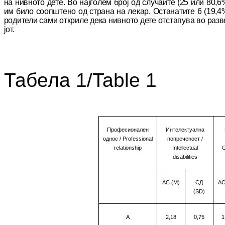
на нив­но­то дете. Во најголем број од случаите (25 или 80,6
им било соопштено од страна на ле­кар. Останатите 6 (19,4
родители сами от­криле дека нивното дете отстапува во раз­в
јот.
Табела 1/
Table 1
Професионален
Интелектуална
однос
/ Professional
попреченост /
relationship
Intellectual
C
disabilities
АС (М)
СД
АС
(SD)
A
2,18
0,75
1