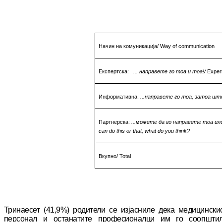
Начин на комуникација
/ Way of communication
Експертска
:
... направете го тоа и тоа!
/
Exper
Информативна
:
...направете го тоа, затоа што
Партнерска
:
...можете да го направете тоа и
can do this or that, what do you think
?
Вкупно
/ Total
Тринаесет (41,9%) родители се изјасниле дека ме­
ди
ц­инс­ки
персонал и останатите про­фе­сио­налци им го соопшти