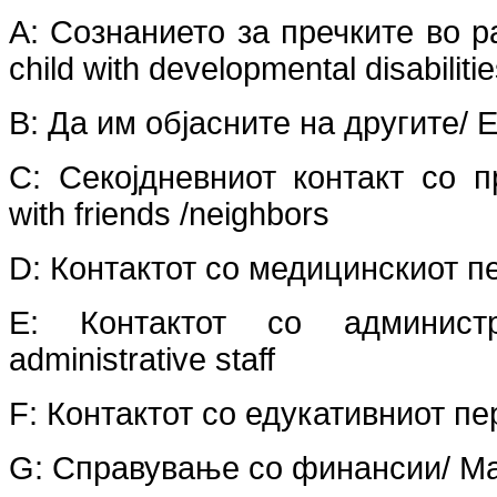
A
:
Сознанието за пречките во ра
child
with developmental disabiliti
B:
Да им објасните на другите
/ 
C
:
Секојдневниот контакт со п
with
friends /neighbors
D:
Контактот со медицинскиот п
E
:
Контактот со админист
administrative
staff
F:
Контактот со едукативниот п
G:
Справување со финансии
/ Ma