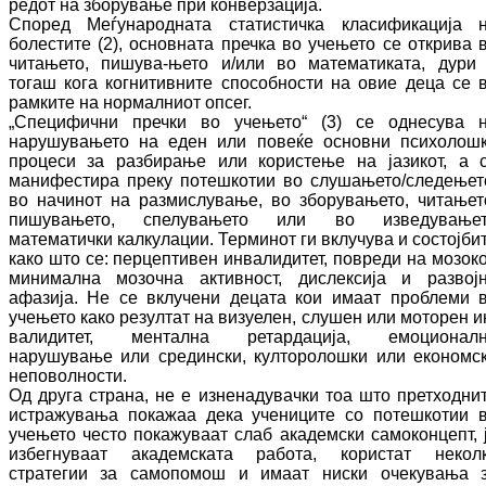
редот на зборување при кон­вер­за­ција.
Според Меѓународната статистичка кла­си­фи­ка­ција 
болестите (2), основната пречка во учењето се открива 
читањето, пи­шу­ва-ње­то и/или во математиката, дури
тогаш кога когнитивните способности на овие деца се 
рамките на нормалниот опсег.
„Специфични пречки во учењето“ (3) се од­не­су­ва 
нарушувањето на еден или повеќе ос­новни психолош
процеси за разбирање или користење на јазикот, а 
манифестира пре­ку потешкотии во слушањето/следењет
во начинот на размислување, во збо­ру­ва­ње­то, читањет
пишувањето, спелувањето или во изведување
математички калкулации. Тер­ми­нот ги вклучува и состојби
како што се: перцептивен инвалидитет, повреди на мо­зо­ко
минимална мозочна активност, ди­сле­ксија и развој
афазија. Не се вклучени де­ца­та кои имаат проблеми 
учењето како ре­зултат на визуелен, слушен или моторен и
ва­лидитет, ментална ретардација, емо­цио­нал­
нарушување или средински, кул­то­ро­лош­ки или економс
неповолности.
Од друга страна, не е изненадувачки тоа што прет­ходни
истражувања покажаа дека уче­ни­ци­те со потешкотии 
учењето често по­ка­жу­ваат слаб академски самоконцепт, 
из­бег­ну­ваат академската работа, користат не­кол­
стратегии за самопомош и имаат нис­ки очекувања 