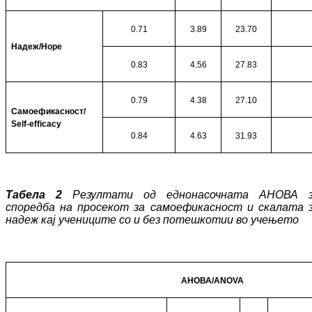
0
.71
3.89
23.70
Надеж/
Hope
0
.83
4.56
27.83
0
.79
4.38
27.10
Самоефикасност/
Self-efficacy
0
.84
4.63
31.93
Табела 2
Резултати од еднонасочната АНО­ВА 
споредба на просекот за са­мо­ефи­касност и скалата 
надеж кај уче­ни­ци­те со и без потешкотии во учењето
АНОВА/
ANOVA