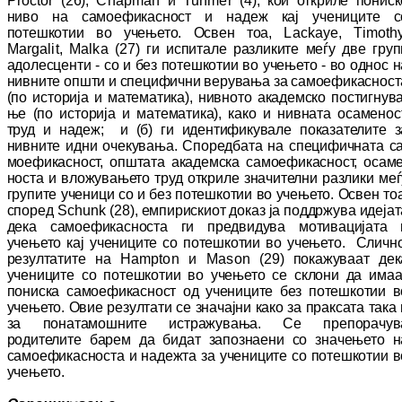
Proctor
(26),
Chapman
и
Tunmer
(4), кои от­кри­ле пониск
ниво на самоефикасност и на­деж кај учениците с
потешкотии во учењето. Ос­вен тоа,
Lackaye
,
Timoth
Margalit
,
Malka
(27) ги испитале разликите меѓу две груп
адо­лесценти - со и без потешкотии во учењето - во однос н
нивните општи и специфични ве­ру­вања за самоефикасност
(по историја и ма­те­матика), нивното академско пос­тиг­ну­ва
ње (по историја и математика), како и нивната оса­меност
труд и надеж; и (б) ги иден­ти­фи­ку­ва­ле показателите з
нивните идни оче­ку­ва­ња. Споредбата на специфичната са
мо­ефи­кас­ност, општата академска самоефикасност, оса­ме
носта и вложувањето труд откриле зна­чи­тел­ни разлики меѓ
групите ученици со и без потешкотии во учењето. Освен тоа
спо­ред
Schunk
(28), емпирискиот доказ ја под­др­жу­ва идеја
дека самоефикасноста ги пред­ви­ду­ва мотивацијата 
учењето кај учениците со потешкотии во учењето. Слично
ре­зул­та­ти­те на
Hampton
и
Mason
(29) покажуваат дек
учениците со потешкотии во учењето се скло­ни да имаа
пониска самоефикасност од уче­ни­ците без потешкотии в
учењето. Овие ре­зултати се значајни како за праксата така 
за понатамошните истражувања. Се пре­по­ра­чу­в
родителите барем да бидат запознаени со зна­че­њето н
самоефикасноста и надежта за уче­ни­ците со потешкотии в
учењето.