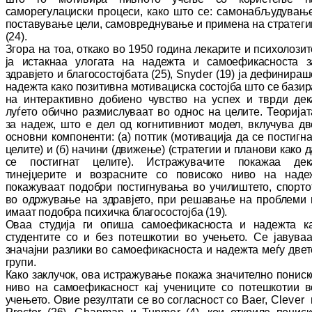
саморегулациски процеси, како што се: самонабљудување
поставување цели, са­мо­вреднување и примена на стратеги
(24).
Зго­ра на тоа, откако во 1950 година лекарите и психолозит
ја истакнаа улогата на надежта и самоефикасноста з
здравјето и бла­го­сос­тој­ба­та (25),
Snyder
(19) ја дефинираш
надежта како позитивна мотивациска состојба што се ба­зи­р
на интерактивно добиено чувство на ус­пех и тврди дек
луѓето обично раз­мис­лу­ва­ат во однос на целите. Теоријат
за надеж, што е дел од когнитивниот модел, вклучува дв
основни компоненти: (а) поттик (мо­ти­ва­ци­ја да се постигна
целите) и (б) начини (дви­же­ње) (стратегии и планови како д
се пос­тигнат целите). Истражувачите покажаа дек
тинејџерите и возрасните со повисоко ниво на наде
покажуваат подобри пос­тиг­ну­ва­ња во училиштето, спортот
во одржување на здравјето, при решавање на проблеми 
има­ат подобра психичка благосостојба (19).
Оваа студија ги опиша самоефикасноста и на­деж­та ка
студентите со и без потешкотии во уче­ње­то. Се јавуваа
значајни разлики во са­мо­ефикасноста и надежта меѓу двет
групи.
Како заклучок, ова истражување покажа зна­чи­телно пониск
ниво на самоефикасност кај уче­ни­ците со потешкотии в
учењето. Овие ре­зултати се во согласност со
Baer
,
Clever