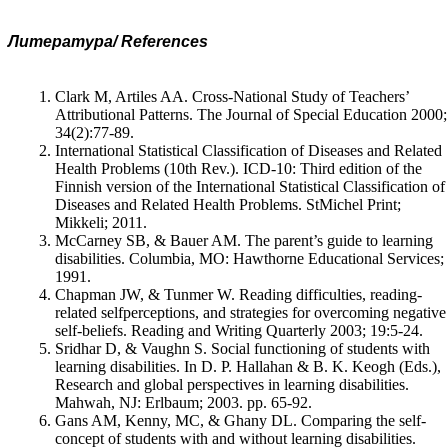
Литература/
References
Clark M, Artiles AA. Cross-National Study of Teachers’
Attributional Patterns. The Journal of Special Education 2000;
34(2):77-89.
International Statistical Classification of Diseases and Related
Health Problems (10th Rev.). ICD-10: Third edition of the
Finnish version of the International Statistical Classification of
Diseases and Related Health Problems. StMichel Print;
Mikkeli; 2011.
McCarney SB, & Bauer AM. The parent’s guide to learning
disabilities. Columbia, MO: Hawthorne Educational Services;
1991.
Chapman JW, & Tunmer W. Reading difficulties, reading-
related selfpercep­ti­ons, and strategies for overcoming negative
self-beliefs. Reading and Writing Quarterly 2003; 19:5-24.
Sridhar D, & Vaughn S. Social functioning of students with
learning disabilities. In D. P. Hallahan & B. K. Keogh (Eds.),
Research and global perspectives in learning disabilities.
Mahwah, NJ: Erlbaum; 2003. pp. 65-92.
Gans AM, Kenny, MC, & Ghany DL. Comparing the self-
concept of students with and without learning disabilities.