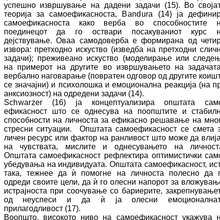
успешно из­вр­шу­ва­ње на дадени задачи (15). Во своја
тео­ри­ја за самоефикасноста,
Bandura
(14) ја де­фи­ни
самоефикасноста како верба во спо­собностите 
поединецот да го оствари по­са­куваниот курс 
дејствување. Оваа са­мо­до­верба е формирана од чети
извора: прет­ходно искуство (изведба на претходни слич­
задачи); преживеано искуство (мо­де­ли­ра­ње или следе
на примерот на другите во извршувањето на задачата
вербално на­го­ва­рање (повратен одговор од другите кои­ш
се значајни) и психолошка и емо­цио­нал­на реакција (на пр
анксиозност) на од­ре­де­ни задачи (14).
Schwarzer
(16) ја концептуализира општата са­м
ефикасност што се однесува на пооп­шти­те и стабил
способности на личноста за ефикасно решавање на мно
стресни си­туа­ции. Општата самоефикасност се смета 
личен ресурс или фактор на ранливост што може да влиј
на чувствата, мислите и од­не­сувањето на личност
Општата са­мо­ефи­касност рефлектира оптимистички са­м
убе­ду­вања на индивидуата. Општата са­мо­ефи­касност, ис
така, тежнее да ѝ помогне на личноста полесно да 
одреди своите це­ли, да ѝ го олесни напорот за вложувањ
ис­трај­носта при соочување со бариерите, за­креп­ну­вање
од неуспеси и да ѝ ја олесни емо­ционална
прилагодливост (17).
Воопшто, високото ниво на самоефикасност ука­жу­ва 