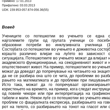
Примено:
17
.
01
.201
3
Прифатено:
03
.
03
.201
3
UDK: 159.953-057.874-056.36(55)
Вовед
Учениците со потешкотии во учењето се една 
најголемите групи од групата уче­ни­ци со посеб
образовни потреби во ин­клу­зив­на­та училница (1
Состојбата со по­теш­ко­тии во учењето е доживотна состој
која­што различно влијае на луѓето во зависност 
ситуацијата. Потешкотиите во учењето мо­жат да влијаат 
академското функ­цио­ни­ра­ње, на секојдневниот живот и 
оп­штес­твениот живот. На пример, по­теш­ко­тии­те во учење
можат да доведат до по­пре­чу­вање на читањето на знацит
да не се раз­бира она што се чита, до проблеми во раз­б
рањето на математиката и до проблеми при пишувањет
Исто така, можат да го по­пре­чу­ваат организирањет
користењето на вре­ме­то, на пример, кога следат инструкц
од повеќе чекори или при интерпретација на гра­фикони
табели и мапи. Некои луѓе со по­теш­ко­тии во учењето има
проблем со фа­ци­јалната експресија, разбирањето на го­в
рот на телото, со разбирањето на тонот на гла­сот или 