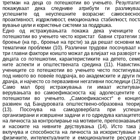
трет­ман на деца со потешкотии во учењето. Ре­зултати
покажуваат дека следниве ат­ри­бу­ти ги разликува
успешните од неус­пеш­ни­те возрасни: самосвеснос
проактивност, из­држливост, емоционална стабилност, пос­т
ву­вање цели и користење системи за под­дрш­ка.
Едно од истражувањата покажа дека уче­ни­ци­те 
потешкотии во учењето често ко­рис­тат бавни стратегии 
броење (на пр., брое­ње на прсти) за да решат основни м
те­ма­тички проблеми (10). Различни трудови по­со­чуваат 
три главни фактори коишто мо­жат да влијаат на развојот 
децата со по­тешкотии, карактеристиките на детето, се­ме
ните аспекти и општествената средина (11). Навистин
учениците со потешкотии во учењето често постигнува
под нивото во повеќе подрачја, во академските и други п
драчја, и најчесто со первазивни не­га­тив­ни последици (12)
Само мал број истражувања ги имаат ис­пи­ту­ва­
верувањата во самоефикасноста кај адо­лесцентите 
потешкотии во учењето. „Са­мо­ефикасност“ е конце
развиен од Бан­дуровата општествено-образовна теори
(13). Посочува на самодовербата при ус­пеш­
организирани и извршени задачи и го од­ре­ду­ва капацитет
на личноста за кон­тро­ли­ра­ње на мотивите, препознавање
и на­со­ки­те на нивните дејствувања (14). Исто така 
вклучува и способноста на личноста за ис­ко­ри­стување 
физичките, интелектуалните и емоционалните ресурси 