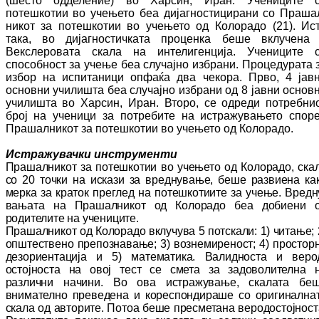
(шесто одделение) во Хар­син, Иран. Учениците 
потешкотии во уче­ње­то беа дијагностицирани со Пра­ша
ни­кот за потешкотии во учењето од Ко­ло­ра­до (21). Ис
така, во дијагностичката про­цен­ка беше вклучена
Векслеровата скала на интелигенција. Учениците 
способност за учење беа случајно избрани. Процедурата 
избор на испитаници опфаќа два чекора. Прво, 4 јав
основни училишта беа слу­чај­но избрани од 8 јавни основ
училишта во Хар­син, Иран. Второ, се одреди потребни
број на ученици за потребите на ис­тра­жу­ва­ње­то спор
Прашалникот за потешкотии во уче­ње­то од Колорадо.
Истражувачки инструменти
Прашалникот за потешкотии во учењето од Ко­­ло­радо, ска
со 20 точки на искази за вред­ну­вање
, беше развиена ка
мерка за кра­ток преглед на потешкотиите за учење. Вред­ну
вањата на Прашалникот од Колорадо беа до­­биени 
родителите на учениците.
Пра­­­­­ша­л­­­­н­икот од Колорадо вклучува 5 пот­ска­ли: 1) чи­тање; 
општествено пре­поз­на­ва­ње; 3) воз­не­миреност; 4) простор
де­зо­риен­тација и 5) математика. Валидноста и ве­ро
остојноста на овој тест се смета за за­до­волителна 
различни начини. Во ова ис­тра­жу­вање, скалата бе
внимателно пре­ве­де­на и кореспондираше со оригинална
ска­ла од авторите. Потоа беше пресметана ве­ро­дос­тојност