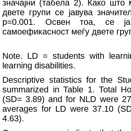
значајни (табела 2). Како што
двете групи се јавува значите
p=0.001. Освен тоа, се ја
самоефикасност меѓу двете групи 
Note. LD = students with learni
learning disabilities.
Descriptive statistics for the S
summarized in Table 1. Total H
(SD= 3.89) and for NLD were 27.
averages for LD were 37.10 (S
4.63).