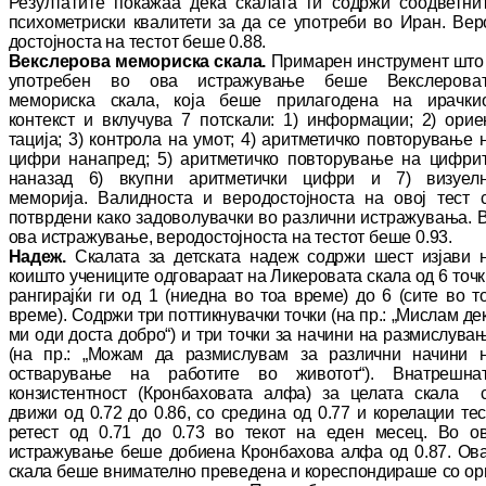
Резултатите покажаа дека ска­ла­та ги содржи соодветни
психометриски ква­ли­тети за да се употреби во Иран. Ве­р
дос­тојноста на тестот беше 0.88.
Векслерова мемориска скала.
Примарен ин­струмент што
употребен во ова ис­тра­жу­ва­ње беше Векслерова
мемориска скала, која беше прилагодена на ирачки
контекст и вклучува 7 потскали: 1) информации; 2) орие
тација; 3) контрола на умот; 4) ари­тме­тич­ко повторување 
цифри нанапред; 5) ари­тметичко повторување на цифри
на­на­зад 6) вкупни аритметички цифри и 7) ви­зуел­
меморија. Валидноста и ве­ро­дос­тој­нос­та на овој тест 
потврдени како за­до­во­лу­вачки во различни истражувања. 
ова ис­тражување, веродостојноста на тестот беше 0.93.
Надеж.
Скалата за детската надеж содржи шест изјави 
коишто учениците одговараат на Ликеровата скала од 6 точк
рангирајќи ги од 1 (ниедна во тоа време) до 6 (сите во т
време). Содржи три поттикнувачки точ­ки (на пр.: „Мислам де
ми оди доста доб­ро“) и три точки за начини на размислува
(на пр.: „Можам да размислувам за различни на­чини 
остварување на работите во жи­во­тот“). Внатрешна
конзистентност (Крон­ба­хо­вата алфа) за целата скала 
движи од 0.72 до 0.86, со средина од 0.77 и корелации тес
ретест од 0.71 до 0.73 во текот на еден ме­сец. Во о
истражување беше добиена Крон­бахова алфа од 0.87. Ов
скала беше вни­ма­телно преведена и кореспондираше со ор