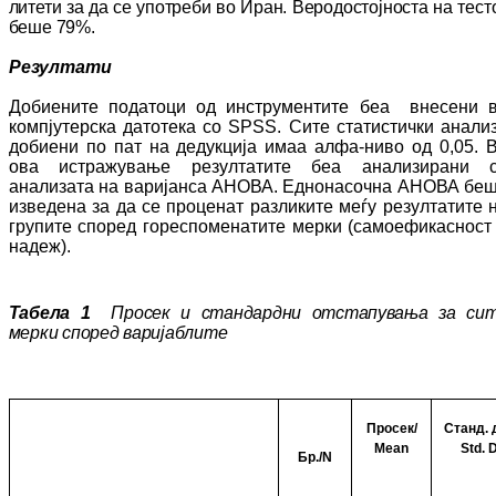
ли­тети за да се употреби во Иран. Ве­ро­дос­тојноста на тест
беше 79%.
Резултати
Добиените податоци од инструментите беа внесени 
компјутерска датотека со
SPSS. Сите статистички анали
добиени по пат на дедукција имаа алфа-ниво од 0,05. 
ова истражување резултатите беа ана­ли­зи­ра­ни 
анализата на варијанса АНОВА. Ед­но­насочна АНОВА бе
изведена за да се про­ценат разликите меѓу резултатите 
гру­пи­те според гореспоменатите мерки (са­мо­ефи­касност
надеж).
Табела 1
Просек и стандардни отстапувања за си
мерки според варијаблите
Просек/
Станд. 
Mean
Std. 
Бр./
N