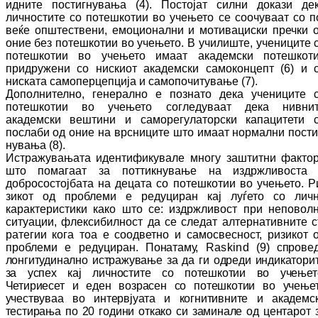
идните постигнувања (4). Пос­тојат силни докази де
личностите со по­тешкотии во учењето се соочуваат со п
ве­ќе општествени, емоционални и мо­ти­ва­ци
с
ки
пречки 
оние без потешкотии во уче­ње­то. В училиште, учениците 
по­теш­ко­тии во учењето имаат академски по­теш­ко­т
придружени со нискиот академски са­мо­кон­цепт (6) и 
ниската самоперцепција и са­мо­почитување (7).
Дополнително, генерално е познато дека уче­ниците 
потешкотии во учењето со­гле­ду­ва­ат дека нивни
академски вештини и са­мо­регулаторски капацитети 
послаби од оние на врсниците што имаат нормални пос­ти
ну­вања (8).
Истражувањата идентификувале многу заш­тит­ни факто
што помагаат за пот­тик­ну­ва­ње на издржливоста
добросостојбата на де­ца­та со потешкотии во учењето. Р
зи­кот од проблеми е редуциран кај лу­ѓе­то со лич
карактеристики како што се: из­држ­ливост при неповол
ситуации, флек­си­бил­ност да се следат алтернативните с
ра­те­ги­и кога тоа е соодветно и самосвесност, ри­зи­кот 
проблеми е редуциран.
Понатаму,
Raskind
(9) спрове
лонгитудинално ис­тра­жу­ва­ње за да ги одреди индикатори
за ус­пех кај личностите со потешкотии во уче­ње­т
Четириесет и еден возрасен со по­теш­ко­тии во учење
учествуваа во интервјуата и ко­гнитивните и академс
тестирања по 20 го­ди­ни откако си заминале од центарот 