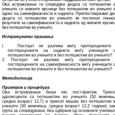
Ова истражување ги споредува децата со по­теш­­котии 
учењето со нивните врсници без по­тешкотии во учењето 
однос на са­мо­ефи­кас­носта и надежта. Претпоставуваме де
де­ца­та со потешкотии во учењето ќе пос­тигнат по­нис
резултати за са­мо­ефи­кас­нос­та и на­деж­та од нивните врсни
без по­теш­котии во уче­ње­то.
Истражувачки прашања
l. Постојат ли разлики меѓу прет­про­цен­ки­те
постпроценките на надежта меѓу уче­ни­ците 
потешкотии во учењето и без потешкотии во учењето?
2. Постојат ли разлики меѓу прет­про­цен­ки­те
постпроценките на самоефикасноста ме­ѓу учениците 
потешкотии во уче­ње­то и без потешкотии во учењето?
Методологија
Примерок и процедура
Ова истражување беше екс пост
-
фактум. Трие­с
адолесценти со потешкотии во уче­ње­то (30 момчињ
средна возраст 12,7) и трие­сет машки без потешкотии 
учењето (30 момчиња, средна возраст 12,2 години), ка­
група за споредување, беа одбрани од ос­новните училиш