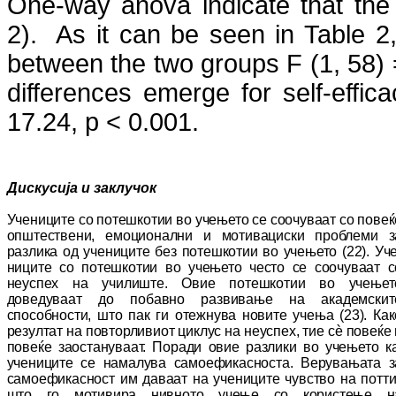
One-way anova indicate that the sc
2). As it can be seen in Table 2,
between the two groups F (1, 58) 
differences emerge for self-effi
17.24, p <
0
.001.
Дискусија и заклучок
Учениците со потешкотии во учењето се соо­чу­ваат со повеќ
општествени, емоционални и мо­ти­вациски проблеми з
разлика од уче­ни­ци­те без потешкотии во учењето (22). Уче
ни­ци­те со потешкотии во учењето често се соо­чу­ваат ­с
неуспех на училиште. Овие по­теш­ко­тии во учењет
доведуваат до побавно раз­ви­ва­ње на академскит
способности, што пак ги отеж­нува новите учења (23). Как
резултат на пов­то­рливиот циклус на неуспех, тие сѐ по­ве­ќе
повеќе заостануваат. Поради овие раз­ли­ки во учењето ка
учениците се намалува са­мо­ефикасноста. Верувањата з
са­мо­ефи­кас­ност им даваат на учениците чувство на пот­ти
што го мотивира нивното учење со ко­рис­те­ње н