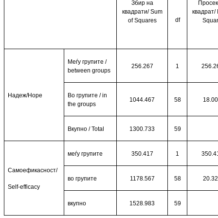
Збир на
Просек
квадрати/
Sum
квадрат/
df
of Squares
Squa
Меѓу групите /
256.267
1
256.2
between groups
Надеж/
Hope
Во групите
/ in
1044.467
58
18.0
the groups
Вкупно
/ Total
1300.733
59
меѓу групите
350.417
1
350.4
Самоефикасност/
во групите
1178.567
58
20.3
Self-efficacy
вкупно
1528.983
59