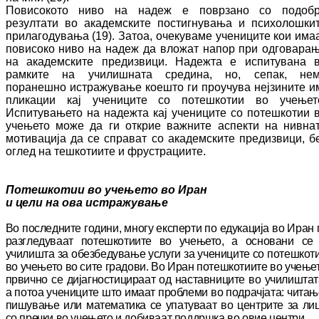
Повисокото ниво на надеж е поврзано со по­доб­
резултати во академските пос­тиг­ну­ва­ња и психолошки
прилагодувања (19). За­тоа, очекуваме учениците кои има
по­ви­со­ко ниво на надеж да вложат напор при од­го­ва­ра­
на академските предизвици. Надежта е испитувана 
рамките на училишната сре­ди­на, но, сепак, не
поранешно ис­тра­жу­ва­ње коешто ги проучува нејзините и
пли­ка­ции кај учениците со потешкотии во уче­ње­т
Испитувањето на надежта кај учениците со потешкотии 
учењето може да ги от­крие важните аспекти на нивна
мотивација да се справат со академските предизвици, б
оглед на тешкотиите и фрустрациите.
Потешкотии во учењето во Иран
и цели на ова истражување
Во последните години, многу експерти по еду­ка­ција во Иран 
разгледуваат по­теш­ко­тии­те во учењето, а основани се
училишта за обезбедување услуги за учениците со по­теш­кот
во учењето во сите градови. Во Иран по­теш­котиите во учење
првично се ди­јаг­нос­ти­ци­ра­ат од наставниците во учи­лиш­тат
а потоа уче­ни­ците што имаат про­бле­ми во подрачјата: чи­та­њ
пишување или ма­те­матика се упа­ту­ва­ат во центрите за ли
со пречки во учењето и добиваат поддршка во овие центри.