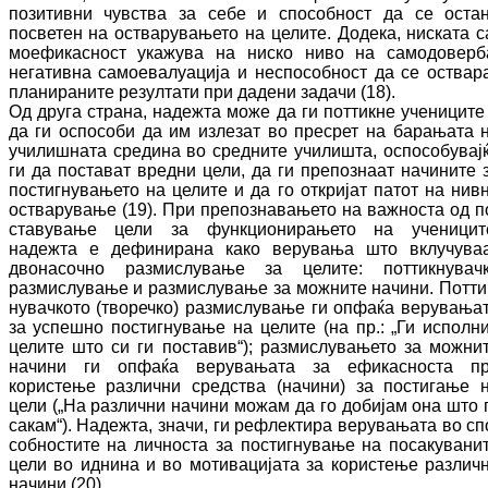
позитивни чувства за себе и спо­соб­ност да се оста
посветен на ос­тва­ру­ва­ње­то на целите. Додека, ниската с
мо­ефи­кас­ност укажува на ниско ниво на са­мо­до­вер­б
негативна самоевалуација и не­спо­соб­ност да се оствар
планираните резултати при дадени задачи (18).
Од друга страна, надежта може да ги пот­тик­не учениците
да ги оспособи да им излезат во пресрет на барањата 
училишната сре­ди­на во средните училишта, оспособувај
ги да постават вредни цели, да ги препознаат на­чи­ните 
постигнувањето на целите и да го откријат патот на нив
остварување (19). При препознавањето на важноста од п
ста­ву­ва­ње цели за функционирањето на уче­ни­ци­т
надежта е дефинирана како верувања што вклучува
двонасочно размислување за це­ли­те: поттикнувач
размислување и раз­мис­лу­вање за можните начини. Пот­ти
ну­вач­к­ото (творечко) размислување ги опфаќа ве­ру­вања
за успешно постигнување на це­ли­те (на пр.: „Ги исполн
целите што си ги пос­тавив“); размислувањето за можни
на­чи­ни ги опфаќа верувањата за ефикасноста п
користење различни средства (начини) за постигање 
цели („На различни начини мо­жам да го добијам она што 
сакам“). На­деж­та, значи, ги рефлектира верувањата во сп
собностите на личноста за постигнување на посакувани
цели во иднина и во мо­ти­ва­ци­јата за користење различ
начини (20).