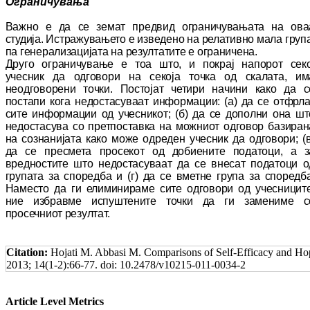
Ограничувања
Важно е да се земат предвид ограничувањата на ова
студија. Истражувањето е изведено на ре­лативно мала група
па генерализацијата на ре­зултатите е ограничена.
Друго ограничување е тоа што, и покрај на­по­рот секо
учесник да одговори на секоја точка од скалата, им
неодговорени точки. Постојат че­ти­ри начини како да с
постапи кога не­дос­та­су­ваат информации: (а) да се отфрла
сите ин­формации од учесникот; (б) да се дополни она шт
недостасува со претпоставка на мож­ни­от одговор базиран
на сознанијата како мо­же одреден учесник да одговори; (в
да се прес­мета просекот од добиените податоци, а з
вредностите што недостасуваат да се внесат по­да­тоци о
групата за споредба и (г) да се вмет­не група за споредба
Наместо да ги ели­ми­ни­раме сите одговори од учесниците
ние из­бравме испуштените точки да ги замениме с
просечниот резултат.
Citation:
Hojati M. Abbasi M. Comparisons of Self-Efficacy and Hop
2013; 14(1-2):66-77. doi: 10.2478/v10215-011-0034-2
Article Level Metrics