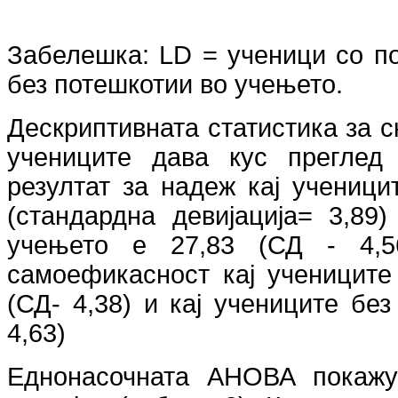
Забелешка
: LD
= ученици со п
без потешкотии во учењето.
Дескриптивната статистика за 
учениците дава кус преглед
резултат за надеж кај ученици
(стандардна девијација= 3,89
учењето е 27,83 (СД - 4,56
самоефикасност кај ученицит
(СД- 4,38) и кај учениците бе
4,63)
Еднонасочната АНОВА покажув