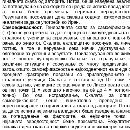
гиналната скала од авторите. Потоа, беше изведена анали
за потврдување на фак­торите со цел да се испита валидност
а потоа беше пресметана неј­зината ве­ро­дос­тој­нос
Резултатите по­со­чуваат дека ска­ла­та содржи психометрис
квалитети за да се упо­треби во Иран.
Самоефикасност.
Генералната скала за са­мо­ефикасно
(17) беше употребена за да се про­це­нат самоубедувањата 
странските уче­ни­ци за справување со мноштвото тешки б
ра­ња во животот. Скалата експлицитно по­сочува на лич
поттик, а тое е верување дека нечии деј­ствувања 
одговорни за ус­пеш­ни резултати. При­лагодувањето во жи­в
тот e новото културолошко барање за спра­ву­вање 
различни ситуации и соо­чу­ва­ње со многу пре­диз­вици,
затоа, општо, са­мо­ефикасноста е најсоодветниот начин да 
про­це­нат фак­то­рите поврзани со при­ла­го­ду­ва­ње­то 
странските ученици. Скалата е сос­та­вена од 10 точки. 
секоја од нив, уче­ни­ци­те се оце­ну­вани со Ликертовата ска
од пет точки (1 = воопшто неточно, па сѐ до 4 = потпол
точно). Во ова истражување, Ска­ла­та за опш
самоефикасност беше вни­ма­те­лно преведена
кореспондираше со ори­гиналната скала од авторите. Пото
за да се испита нејзината валидност, беше из­ве­де­на анали
за потврдување на факторите, на неј­зи­ните точки,
нејзината веродостојност бе­ше прес­ме­тана. Резултати
покажаа дека ска­ла­та содржи соодветни психометриски кв