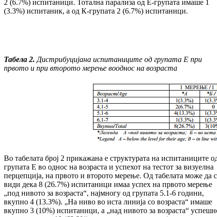
2 (6.7%) испитаници. Тотална парализа од Е-групата имаше 1
(3.3%) испитаник, а од К-гру­пата 2 (6.7%) испитаници.
Табела 2
.
Дистрибуција
на ис
пи
та
ни
ци
те од групата Е при
првото и при вто
ро
то мерење во
однос на возраста
Во табелата број 2 прикажана е структурата на испитаниците о
групата Е во однос на воз­раста и успехот на тестот за визуелна
пер­цепција, на првото и второто мерење. Од та­белата може да 
види дека 8 (26.7%) ис­пи­та­ници имаа успех на првото мерење
„под ни­вото за возраста“, најмногу од групата 5.1-6 години,
вкупно 4 (13.3%). „На ниво во иста ли­нија со возраста“ имаше
вкупно 3 (10%) ис­питаници, а „над нивото за возраста“ ус­пеш­н