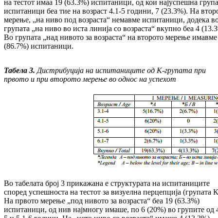
на тестот имаа 19 (63.3%) ис­пи­та­ни­ци, од кои најуспешна груп
ис­пи­та­ни­ци беа тие на возраст 4.1-5 години, 7 (23.3%). На втор
мерење, „на ниво под воз­раста“ немавме испитаници, додека в
гру­пата „на ниво во иста линија со возраста“ вкуп­но беа 4 (13.
Во групата „над ни­во­то за возраста“ на второто мерење имавме
(86.7%) испитаници.
Табела 3
.
Дистрибуција на испи­та­ни­ци­
те од К-групата при
првото и при вто
ро
то ме­ре­ње во однос на успехот
Во табелата број 3 прикажана е струк­ту­ра­та на испитаниците
според успешноста на тестот за визуелна перцепција (групата К
На првото мерење „под нивото за воз­рас­та“ беа 19 (63.3%)
испитаници, од нив нај­мно­гу имаше, по 6 (20%) во групите од 