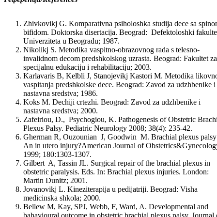
Zhivkovikj G. Komparativna psiholoshka stu­dija dece sa spin
bifidom. Doktorska disertacija. Beograd: Defektoloshki fakulte
Univerziteta u Beogradu; 1987.
Nikolikj S. Metodika vaspitno-obrazovnog rada s telesno-
invalidnom decom pred­shkols­kog uzrasta. Beograd: Fakultet za
spe­ci­jalnu edukaciju i rehabilitaciju; 2003.
Karlavaris B, Kelbli J, Stanojevikj Kastori M. Metodika likovn
vaspitanja pred­shkol­ske dece. Beograd: Zavod za udzhbenike i
nastavna sredstva; 1986.
Koks M. Dechiji crtezhi. Beograd: Zavod za udzhbenike i
nastavna sredstva; 2000.
Zafeiriou, D., Psychogiou, K. Pathogenesis of Obstetric Brach
Plexus Palsy. Pediatric Neurology 2008; 38(4): 235-42.
Gherman R, Ouzounian J, Goodwin M. Brachi­al plexus palsy
An in utero inju­ry?American Journal of Obste­trics&­Gy­ne­co­log
1999; 180:1303-1307.
Gilbert A, Tassin JL. Surgical repair of the brachial plexus in
obstetric paralysis. Eds. In: Brachial plexus injuries. London:
Martin Dunitz; 2001.
Jovanovikj L. Kineziterapija u pedijatriji. Beograd: Visha
medicinska shkola; 2000.
Bellew M, Kay, SPJ, Webb, F, Ward, A. Developmental and
bahavioural outcome in obstetric brachial plexus palsy. Journal 