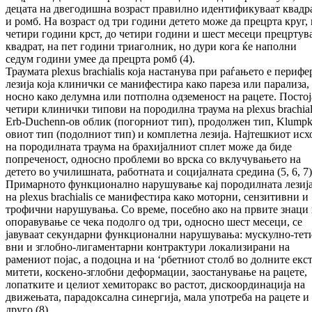
децата на две­го­диш­на возраст правилно идентификуваат квад­р
и ромб. На возраст од три години де­тето може да прецрта круг,
четири го­ди­ни крст, до четири години и шест месеци пре­цртув
квадрат, на пет години триа­гол­ник, но дури кога ќе наполни
седум години умее да прецрта ромб (4).
Траумата plexus brachialis која настанува при ра­ѓа­њето е перифе
лезија која клинички се манифестира како пареза или парализа, 
носно како делумна или потполна од­зе­ме­ност на рацете. Постој
четири клинички ти­пови на породилна траума на plexus brachial
Erb-Duchenn-ов облик (погорниот тип), про­дол­жен тип, Klumpk
овиот тип (по­долниот тип) и комплетна лезија. Нај­теш­ки­от исх
на породилната траума на бра­хи­јал­ниот сплет мо­же да биде
попреченост, од­нос­но проблеми во врска со вклучувањето на
детето во учи­лиш­ната, работната и со­ци­јал­ната средина (5, 6, 7)
Примарното функ­цио­нално нарушување кај породилната ле­зи­ј
на plexus brachialis се ма­ни­фестира како мо­торни, сензитивни и
тро­фич­ни на­ру­шу­ва­ња. Со време, посебно ако на пр­ви­те знаци
опоравување се чека подолго од три, од­нос­но шест месеци, се
јавуваат секундарни функ­ционални нарушувања: мус­кул­но-те­т
вни и зглобно-лигаментарни кон­тра­ктури ло­кализирани на
рамениот појас, а по­доцна и на ‘рбетниот столб во долните екс­тр
ми­те­ти, коскено-зглобни деформации, за­ост­а­ну­ва­ње на рацете,
лопатките и целиот хе­ми­­то­ракс во растот, дискоординација на
дви­­же­ња­та, парадоксална синергија, мала упо­треба на рацете и
друго (8).