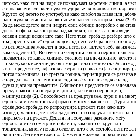
четокот, како тип на шари се покажуваат вкрс­тени линии, а чес
е и шарањето кое нас­танува со удирање на моливот по под­ло­га­т
Кругот кој детето го употребува како сим­бол за глава или јабол
настанува во ета­пата на шкртање како сензомоторна шема (2, 3)
За да може детето да ги нацрта овие обли­ци потребно е да стек
доволно фи­зич­ка контрола над моливот, со цел да произ­ве­де
онакви знаци какви што сака. Исто така, тре­ба да разбере што е
тоа „прецртување“ од­носно дека од него се бара што поточно д
го репродуцира моделот и дека неговиот цр­те­ж треба да изглед
како моделот (4). Во те­кот на четвртата година перципирањето 
пред­метите го карактеризира слеаност на впе­чатоците, детето 
ги воочува основните де­лови кои ја чинат целината. Од сите од
ки на предметите, најважна е формата (прво неа ја перципира), 
потоа големината. Во тре­та­та година, перцепцијата се развива 
спо­редување, а во четвртата година сè уште не е одвоена од
функцијата на предметите. Об­ликот на предметите се запознава
преку прак­тични операции: допир, тактилна пер­цеп­ција,
манипулација (2). Способноста за пре­цртување, дури и на мног
едноставни гео­метриски форми е многу комплексна. Дури и ко
сфаќа дека треба да го ре­про­ду­ци­ра цртежот така како што
изгледа, малото де­те треба да донесе низа одлуки во текот на пл
нирањето на цртежот. Децата ги воо­чу­ваат разликите меѓу
едноставните геометриски об­лици, како што се круг или
триаголник, мно­гу порано отколку што е во состојба ис­ти­те да 
нацртаат. Дете на возраст од 6 ме­се­ци може да ги разликува, а