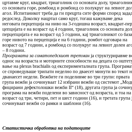
цртавме круг, ква­драт, триаголник со основата долу, триа­гол­ни
со основата горе, ромбоид и ромбоид со полукруг на левиот до
агол. Ис­пи­та­ни­кот треба да ги прецрта сите форми според за­да
редослед. Доколку нацртал само кр­уг, тогаш кажуваме дека
неговата пер­цеп­ци­ја на ниво на 3-годишна возраст, квадрат-пер
цепцијата е на возраст од 4 години, триа­гол­ник со основата дол
перцепцијата е на воз­раст од 5 години, кај триаголникот со ба­за
горе нивото на перцепција е на 6 го­ди­ни, ромбот одговара на
возраст од 7 години, а ромбоид со полукруг на левиот долен аг
– 8 години.
Програмата за соматопедскиот третман
ја структуриравме в
однос на возраста и мо­торните способности на децата со ош­те­т
ва­ње на plexus brachialis од екс­пе­ри­мен­тал­на­та група. Програма
се спроведуваше три­пати неделно по дваесет минути во текот н
дванаесет недели. Вежбите ги поделивме во три групи: првата
група вежби ја со­чи­ну­ва­ат 12 избрани вежби од системот „Мо­д
фи­ци­рани дефектолошки вежби II“ (18), дру­га­та група ја сочин
програма на вежби по­делени во зависност од возраста, и тоа на
возраст од три, четири, пет и шест години (16), и третата група 
сочинуваат вежби со рам­ки и шаблони (16).
Статистичка обработка на податоците