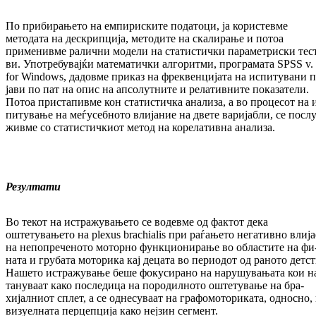
По прибирањето на емпириските податоци, ја ко­ристевме
методата на дескрипција, ме­то­ди­те на скалирање и потоа
применивме рали­чни мо­де­ли на статистички па­ра­мет­рис­ки тес­
ви. Упо­требувајќи математички ал­го­рит­ми, про­гра­мата SPSS v.
for Windows, дадовме при­каз на фреквенцијата на ис­пи­тувани п
ја­ви по пат на опис на ап­со­лут­ните и рела­тив­ни­те по­ка­затели­.
Потоа при­стапивме кон ста­тис­тичка ана­лиза, а во про­цесот на 
пи­ту­ва­ње на ме­ѓу­себ­ното вли­ја­ние на двете ва­ри­јаб­ли, се по­слу
жи­в­ме со статистичкиот метод на ко­ре­лативна ана­ли­за.
Резултати
Во текот на истражувањето се водевме од фак­тот дека
оштетувањето на plexus brachialis при раѓањето негативно влија
на не­по­пре­че­но­то моторно функционирање во об­лас­ти­те на фи
ната и грубата моторика кај де­ца­та во пе­рио­дот од раното детст
Нашето ис­тр­ажу­ва­ње беше фо­кусирано на на­ру­шу­ва­ња­та кои н
тануваат како последица на по­родилното ош­тетување на бра­
хијалниот сплет, а се од­не­су­ваат на гра­фо­мо­ториката, од­носно,
ви­зуел­ната пер­цеп­ци­ја како неј­зи­н сегмент.