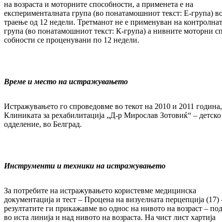
на возраста и моторните спо­соб­нос­ти, а применета е на
експерименталната гру­па (во понатамошниот текст: Е-група) в
трае­ње од 12 недели. Третманот не е при­ме­ну­ван на контролна
група (во по­на­та­мош­ни­от текст: К-група) а нивните моторни с
соб­ности се проценувани по 12 недели.
Време и место на истражувањето
Истражувањето го спроведовме во текот на 2010 и 2011 година,
Клиниката за ре­ха­би­ли­та­ција „Д-р Мирослав Зотовиќ“ – детско
одде­ление, во Белград.
Инструменти и техники на истражувањето
За потребите на истражувањето користевме ме­дицинска
документација и тест – Процена на визуелната перцепција (17) 
ре­зул­та­ти­те ги прикажавме во однос на нивото на воз­раст – под
во иста линија и над нивото на воз­раста. На чист лист хартија