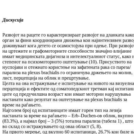
Дискусија
Развојот на рацете го карактеризираат раз­вој­от на дланката как
орган за фини коор­ди­ни­рани дви­жења кои најинтензивен разво
до­жи­вуваат кога детето се осамостојува при оде­ње. При раз­војо
на цртежите и гра­фо­мо­тор­ните спо­соб­ности значајно влијание
има­ат ме­ди­цин­ска­та дијагноза и ин­те­лек­туал­ни­от статус, како 
сте­пенот на пси­хо­мо­тор­но­то оштетување (10). При­суството на
нус­по­ја­ви и отежнато ко­рис­те­ње на зафатената рака со пареза/
парализа на plexus brachialis го ог­ра­ни­чува држењето на мо­лив,
лист, пер­цеп­ци­ја на облик и прецртување.
Целта на ова истражување е испитување на ни­­вото на визуелна
перцепција и ефектите од со­матопедскиот третман кај ис­пи­та­н
ци­те од пре­дучилшна возраст кои имаат мо­тор­ни на­ру­шу­вања
настанати како резултат на ош­те­ту­ва­ње на plexus brachialis за
време на ра­ѓањето.
Нај­голем број од испитаниците имаат горен тип на лезија
настаната за време на раѓањето – Erb–Duc­hen-ов облик, вкупно
(83.3%), а најмал број – 3 (5%) тотална парализа (та­бе­ла 1) , што
во склад со истражувањето од оваа област (5, 8).
На првото мерење, од вкупно 60 ис­пи­та­ни­ци, 26.7% кои биле н