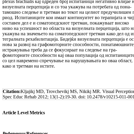
plexus brachialis кај од­реден број ис­пи­та­ни­ци негативно влијае 
визуелната пер­цепција и со тоа укажува на потребата од по­на­
тамошно сле­дење и трет­ман во текот на це­лиот пре­ду­чи­ли­шен 
риод. Испитаниците кои имаат кон­ти­нуи­­тет во терапијата и чиј
сос­та­вен дел е и со­ма­­то­­педскиот третман, по­ка­жу­ва­ат високо
ниво на успешност во областа на ви­зуелната пер­цеп­ци­ја, што 
укажува на зна­че­ње­то на со­ма­то­пед­скиот третман како дел од ин
те­грал­ната ре­ха­билитацијa. Бидејќи ви­зуел­на­та пер­цепција е ос
нова за развој на гра­фо­мо­тор­­ните спо­соб­нос­ти, понатамошните
ис­тра­жу­­ва­ња треба да се фо­ку­си­раат на следење на гра­
фомоторните спо­соб­ности кај оваа по­пу­ла­ција од испитаницит
со цел навремено спре­чу­­вање на нарушувањата во оваа об­ласт,
како и третман на истите.
Citation:
Kljajikj MD, Trovchevikj MS, Nikikj MR. Visual Perception
Spec Educ Rehab 2012; 13(1-2):19-30. doi: 10.2478/v10215-011-00
Article Level Metrics
Референци
/
References