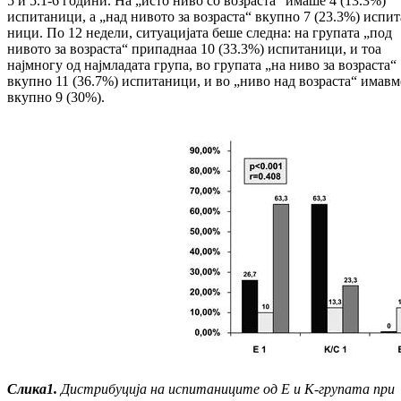
5 и 5.1-6 години. На „исто ниво со воз­рас­та“ имаше 4 (13.3%)
испитаници, а „над ни­вото за возраста“ вкупно 7 (23.3%) ис­пи­т
ници. По 12 недели, ситуацијата беше след­на: на групата „под
нивото за воз­рас­та“ припаднаа 10 (33.3%) испитаници, и тоа
најмногу од најмладата група, во гру­па­та „на ниво за возраста“
вкупно 11 (36.7%) испитаници, и во „ниво над воз­рас­та“ имавм
вкупно 9 (30%).
Слика
1.
Дистрибуција на ис­пи­та­ни­ци­те од Е и К-групата при