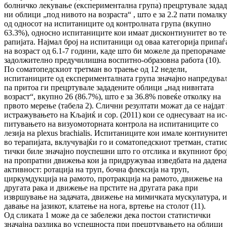
болничко лекување (екс­пери­мен­тална група) прецртувале за­да­д
ни об­ли­ци „под нивото на возраста“ , што е за 2.2 па­ти по­мал­ку
од односот на ис­пи­та­ни­ци­те од кон­трол­на­та група (вкупно
63.3%), од­нос­но ис­пи­та­ни­ци­те кои имаат дис­контиунитет во те
ра­пи­ја­та. Нај­мал број на испитаници од оваа ка­те­го­ри­ја при­паѓ
на воз­раст од 6.1-7 го­дини, каде што би мо­желе да препорачаме
за­должително пре­­ду­чи­лиш­на воспитно-об­ра­зовна работа (10).
По соматопедскиот третман во траење од 12 не­де­ли,
испитаниците од експерименталната гру­па значајно напредувал
па притоа ги пре­цр­ту­ва­ле зададените облици „над нив­нта­та
возраст“, вкуп­но 26 (86.7%), што е за 36.8% повеќе от­кол­ку на
првото мерење (та­бе­ла 2). Слични ре­зул­тати можат да се нај­дат
истражувањето на Кљајиќ и сор. (2011) кои се однесуваат на ис
пи­тувањето на визу­омоторната контрола на ис­пи­таниците со
лезија на plexus brachialis. Ис­пи­та­ниците кои имале контиуните
во те­ра­пи­ја­та, вклу­чу­вајќи го и соматопедскиот третман, ста­­тис
тички биле значајно поуспешни што го от­­слика и вкупниот бро
на пропратни дви­же­ња кои ја придружуваа изведбата на да­де­на­
ак­тив­ност: ротација на труп, бочна флек­сија на труп,
циркумдукција на рамото, про­тракција на ра­мото, движење на
другата ра­ка и движење на прс­тите на другата рака при
извршување на за­да­ча­та, движење на ми­мичката мускулатура, и
да­вање на ја­зи­кот, клатење на нога, вртење на сто­лот (11).
Од сликата 1 може да се забележи дека постои ста­тистички
значајна разлика во ус­пеш­носта при прецртувањето на облици