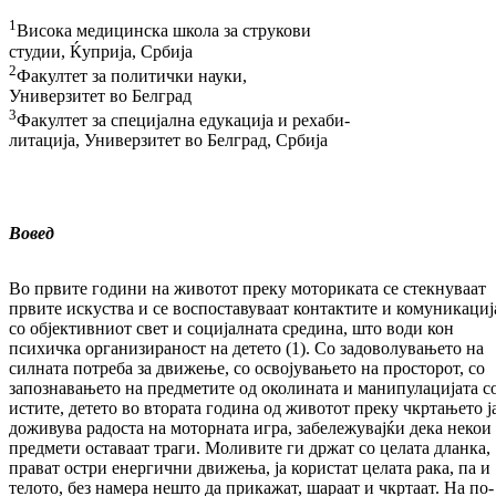
1
Висока медицинска школа за струкови
сту­дии, Ќуприја, Србија
2
Факултет за политички науки,
Универзитет во Белград
3
Факултет за специјална едукација и ре­хаби-
­­ли­тација, Универзитет во Белград, Србија
Вовед
Во првите години на животот преку мо­то­ри­ка­та се стекнуваат
првите искуства и се вос­пос­тавуваат контактите и комуникaциј
со об­јективниот свет и социјалната средина, што води кон
психичка организираност на де­тето (1). Со задоволувањето на
силната пот­реба за движење, со освојувањето на прос­торот, со
запознавањето на предметите од околината и манипулацијата с
истите, де­тето во втората година од животот преку чкр­тањето ј
доживува радоста на моторната игра, забележувајќи дека некои
предмети ос­та­ваат траги. Моливите ги држат со целата длан­ка,
прават остри енергични движења, ја ко­ристат целата рака, па и
телото, без на­ме­ра нешто да прикажат, шараат и чкртаат. На по­