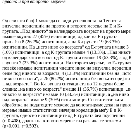
првото и при вто­ро­то мерење
Од сликата број 1 може да се види ус­пеш­нос­та на Тестот за
визуелна перцепција на пр­вото и второто мерење на Е и К-
групата. „Под нивото“ за календарската возраст на пр­вото мер
имаше вкупно 27 (45%) ис­пи­таници, од кои на Е-групата
припаѓаа 8 (26.7%) испитаници, а на К-групата 19 (63.3%)
испитаници. На „исто ниво со воз­рас­та“ од Е-групата имаше 3
(10%) ис­пи­та­ни­ци, а од К-групата имаше 4 (13.3%). „Над ни­вот
од календарската возраст од Е- гру­па­та имаше 19 (63.3%), а од 
групата 7 (23.3%) испитаници. На второто мерење, во Е- група
повеќе немаше испитаници чие­што ниво на визуелна перцепци
беше под ни­вото за возраста, 4 (13.3%) испитаници беа на „ист
ниво со возраста“, а 26 (86.7%) ис­питаници беа во категоријата
„над воз­рас­та“. Во К-групата ситуацијата по 12 недели бе­ше
следна: „на ниво со возраста“ имаше 11 (36.7%) испитаници, „п
нивото за воз­рас­та“ имавме 10 (33.3%) испитаници, а „на ниво
над возраста“ имаше 9 (30%) ис­пи­та­ни­ци. Со статистичката
обработка на по­да­то­ци­те можеме да констатираме дека на пр­во­
мерење имаше статистички значајна ко­ре­ла­ци­ја меѓу Е и К-
групата, односно ис­пи­та­ни­ци­те од Е-групата беа поуспешни
(r=0.408), додека на второто мерење таа раз­ли­ка се зголеми
(p<0.001, r=0.593).