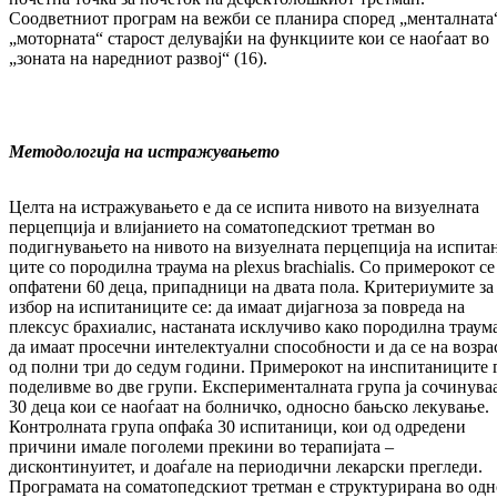
Соодветниот про­грам на веж­б­­и се планира според „мен­тал­на­та
„мо­тор­на­та“ старост делувајќи на функ­циите кои се наоѓаат во
„зоната на на­ред­ни­от развој“ (16).
Методологија на истражувањето
Целта на истражувањето е да се испита ниво­то на визуелната
перцепција и влијанието на со­матопедскиот третман во
подигнувањето на нивото на визуелната перцепција на ис­пи­та­
ците со породилна траума на plexus brachia­lis. Со примерокот се
опфатени 60 деца, припадници на двата пола. Кри­те­риу­ми­те за
избор на испитаниците се: да имаат дија­гноза за повреда на
плексус брахиалис, нас­та­ната исклучиво како породилна траума
да имаат просечни интелектуални спо­соб­нос­ти и да се на возра
од полни три до седум го­ди­ни. Примерокот на инспитаниците 
по­де­ливме во две групи. Експерименталната гру­па ја сочинува
30 деца кои се наоѓаат на бол­ничко, односно бањско лекување.
Кон­трол­н­ата група опфаќа 30 испитаници, кои од од­редени
причини имале поголеми прекини во терапијата –
дисконтинуитет, и доаѓале на пе­риодични лекарски прегледи.
Програмата на соматопедскиот третман е структурирана во одн