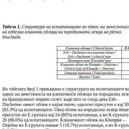
Табела 1
.
Структура на испитаниците во од
нос на зачестено
на одделни клинички об
ли
ци на породилната лезија на plexus
brachialis
Во табелата број 1 прикажана е структурата на ис­питаниците в
однос на зачестеноста на кли­нич­ките облици на породилна лези
на бра­хи­јал­ниот нервен сплет, каде што се гледа дека Erb–
Duchenne–овиот облик е најзастапен, од­нос­но присутен е кај 50
(83.3%) од ис­пи­та­ни­ци­те. Овој облик на породилна лезија беше
при­су­тен во Е-групата кај 24 (80%) испитаници, а во К-групата
26 (86.6%) од испитаниците. Кли­нич­киот облик на Klumpke –
Dejerine во Е-гру­па­та имаше 5 (16.7%) испитаници, а во К-гру­па