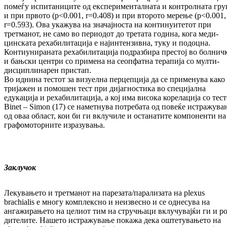
по­ме­ѓу ис­пи­та­ни­ци­те од експерименталната и кон­тролната гру­
и при првото (p<0.001, r=0.408) и при вто­ро­то мерење (p<0.001,
r=0.593). Ова укажува на зна­чајноста на кон­ти­нуитетот при
третманот, не само во пе­рио­дот до третата година, кога ме­ди­
цинската ре­ха­билитација е најинтензивна, туку и по­доц­на.
Контиунираната ре­ха­би­ли­та­ци­ја под­раз­бира престој во болнич
и бањски цен­­три со примена на сеопфатна терапија со мул­­т­и­
дисциплинарен пристап.
Во иднина тестот за визуелна перцепција да се при­менува како
тријажен и помошен тест при ди­јагностика во специјална
едукација и ре­ха­би­ли­та­ција, а кој има висока корелација со тес
Binet – Simon (17) се наметнува пот­ребата од по­ве­ќе истражува
од оваа об­ласт, кои би ги вклу­чиле и останатите ком­поненти на
гра­фо­мо­тор­ните изразувања.
Заклучок
Лекувањето и третманот на па­ре­за­та/па­ра­ли­за­та на plexus
brachialis е многу комплексно и не­из­вес­но и се однесува на
ангажирањето на це­ли­от тим на стручњаци вклучувајќи ги и ро
ди­те­ли­те. На­шето истражување покажа дека ош­те­ту­ва­ње­то на