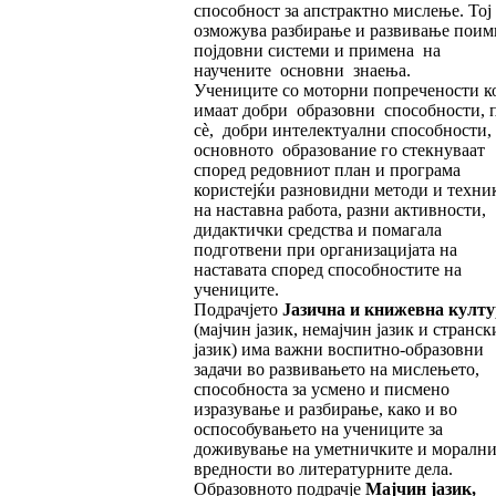
способност за апстрактно мислење. Тој
озможува разбирање и развивање поим
појдовни системи и примена на
научените основни знаења.
Учениците со моторни попречености к
имаат добри образовни способности, 
сè, добри интелектуални способности,
основното образование го стекнуваат
според редовниот план и програма
користејќи разновидни методи и техни
на наставна работа, разни активности,
дидактички средства и помагала
подготвени при организацијата на
наставата според способностите на
учениците.
Подрачјето
Јазична и книжевна култу
(мајчин јазик, немајчин јазик и странск
јазик) има важни воспитно-образовни
задачи во развивањето на мислењето,
способноста за усмено и писмено
изразување и разбирање, како и во
оспособувањето на учениците за
доживување на уметничките и морални
вредности во литературните дела.
Образовното подрачје
Мајчин јазик,