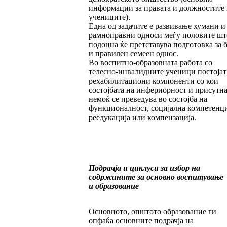
информации за правата и должностите 
учениците).
Една од задачите е развивање хумани и
рамноправни односи меѓу половите шт
подоцна ќе претставува подготовка за 
и правилен семеен однос.
Во воспитно-образовната работа со
телесно-инвалидните ученици постојат
рехабилитациони компоненти со кои
состојбата на инфериорност и присутн
немоќ се преведува во состојба на
функционалност, социјална компетенци
реедукација или компензација.
Подрачја и циклуси за избор на
содржините за основно воспитување
и образование
Основното, општото образование ги
опфаќа основните подрачја на