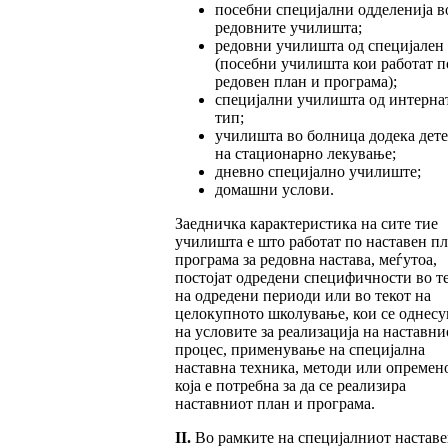
посебни специјални одделенија в
редовните училишта;
редовни училишта од специјален
(посебни училишта кои работат п
редовен план и програма);
специјални училишта од интерна
тип;
училишта во болница додека дете
на стационарно лекување;
дневно специјално училиште;
домашни услови.
Заедничка карактеристика на сите тие
училишта е што работат по наставен пл
програма за редовна настава, меѓутоа,
постојат одредени специфичности во т
на одредени периоди или во текот на
целокупното школување, кои се однесу
на условите за реализација на наставни
процес, применување на специјална
наставна техника, методи или опремен
која е потребна за да се реализира
наставниот план и програма.
II.
Во рамките на специјалниот настав