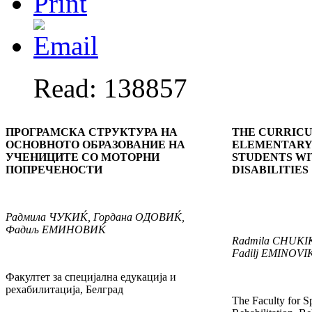
Read: 138857
ПРОГРАМСКА СТРУКТУРА НА
THE CURRICU
ОСНОВНОТО ОБРАЗОВАНИЕ
НА
ELEMENTARY
УЧЕНИЦИ
TE
СО МОТОРНИ
STUDENTS W
ПОПРЕЧЕНОСТИ
DISABILITIES
Радмила
Ч
УКИ
Ќ
,
Гордана
ОДОВИ
Ќ
,
Фади
љ
ЕМИНОВ
ИЌ
Radmila
CHUKI
Fadilj
EMINOVI
Факултет за специјална едукација и
рехабилитација, Белград
The Faculty for S