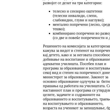
развојот се делат на три категории:
телесно и сензорно оштетени
(телесни инвалиди, слепи,
слабовидни, глуви и наглуви);
ментално попречени (лесно, сред
тешко);
комбинирано попречени во разво
(со две и повеќе попречености и д
Решението на комисијата за категориза
кажува за видот и степенот на попрече
кај детето, како и за неговата способнос
добивање на воспитание и образование
адекватни училишта. Посебен план и
програма за образование и воспитување
секој вид и степен на попреченост доне
министерот за образование. Законот за
основно образование одлучува за битн
прашања од работата на училиштата. С
наставниот план и програма се утврдув
целите, задачите и содржините на
образованието и воспитувањето, траењ
на воспитувањето и образованието,
возраста на ученикот за запишување, бр