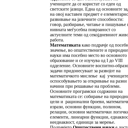
учениците да се користат со еден од
светските јазици. Една од основните за
на овој наставен предмет е елементарн
развивање на јазичните способности:
говор, разбирање, читање и пишување 
нивната меѓусебна поврзаност со
актуелните теми од секојдневниот жив
работа.
Математиката
како подрачје од посеб
значење, во општествените и природни
науки има посебно место во основното
образование и се изучува од I до VIII
одделение. Основните воспитно-образ
задачи придонесуваат за развојот на
математичкото мислење кај учениците
оспособувањето за откривање на разни
начини при решавање на проблеми.
Основните програмски содржини на
математиката се: собирање на природн
цели и рационални броеви, математич
изрази, основни функции, полином,
релации, основни математички логичк
елементи, линеарни функции, еднаквос
нееднаквост, единици за мерење.
Подрачјето
Општествени науки
е дост