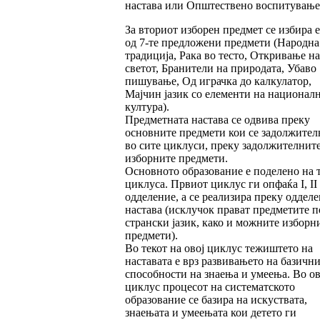
настава или Општествено воспитување
За вториот изборен предмет се избира 
од 7-те предложени предмети (Народна
традиција, Рака во тесто, Откривање на
светот, Бранители на природата, Убаво
пишување, Од играчка до калкулатор,
Мајчин јазик со елементи на национал
култура).
Предметната настава се одвива преку
основните предмети кои се задолжител
во сите циклуси, преку задолжителните
изборните предмети.
Основното образование е поделено на 
циклуса. Првиот циклус ги опфаќа I, II 
одделение, а се реализира преку одделе
настава (исклучок прават предметите п
странски јазик, како и можните изборн
предмети).
Во текот на овој циклус тежиштето на
наставата е врз развивањето на базичн
способности на знаења и умеења. Во ов
циклус процесот на систематското
образование се базира на искуствата,
знаењата и умеењата кои детето ги