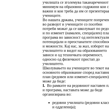
училишта се зголемува таканаречениот
минимум на образовни содржини кои с
важни и кои треба да им се презентираа
учениците.
Во нашата држава, учениците попрече
во развојот и учениците со посебни
потреби можат да се школуваат по ред
и по изменет (намален, специјален) пла
програма во зависност од интелектуал
потенцијали и преостанатите способно
и можности. Кај нас, за жал, изборот на
училиштето и видот на образованието
зависи и од техничката опременост,
односно од физичкиот пристап до
училиштето.
Школувањето на учениците во текот на
основното образование според наставн
план (редовен или изменет-специјален)
може да биде:
I.
Во рамките на редовниот наставен п
и програма, наставата може да биде
организирана во:
редовни училишта (редовни клас
и одделенија);