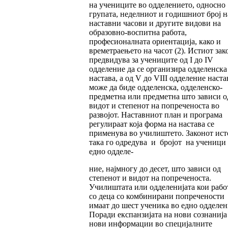
на учениците во одделението, односно
групата, неделниот и годишниот број н
наставни часови и другите видови на
образовно-воспитна работа,
професионалната ориентација, како и
времетраењето на часот (2). Истиот зак
предвидува за учениците од I до IV
одделение да се организира одделенска
настава, а од V до VIII одделение наста
може да биде одделенска, одделенско-
предметна или предметна што зависи о
видот и степенот на попреченоста во
развојот. Наставниот план и програма
регулираат која форма на настава се
применува во училиштето. Законот ист
така го одредува и бројот на ученици
едно одделе-
ние, најмногу до десет, што зависи од
степенот и видот на попреченоста.
Училиштата или одделенијата кои рабо
со деца со комбинирани попречености
имаат до шест ученика во едно одделен
Поради експанзијата на нови сознанија
нови информации во специјалните