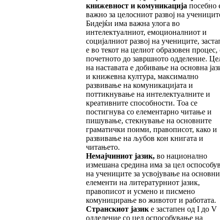
книжевност и комуникација
посебно 
важно за целосниот развој на ученицит
Бидејќи има важна улога во
интелектуалниот, емоционалниот и
социјалниот развој на учениците, заста
е во текот на целиот образовен процес,
почетното до завршното одделение. Це
на наставата е добивање на основна јаз
и книжевна култура, максимално
развивање на комуникацијата и
поттикнување на интелектуалните и
креативните способности. Тоа се
постигнува со елементарно читање и
пишување, стекнување на основните
граматички поими, правописот, како и
развивање на љубов кон книгата и
читањето.
Немајчиниот јазик,
во национално
измешана средина има за цел оспособу
на учениците за усвојување на основни
елементи на литературниот јазик,
правописот и усмено и писмено
комуницирање во животот и работата.
Странскиот јазик
е застапен од I до V
одделение со цел оспособување на