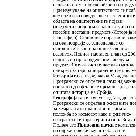
сложено и има повеќе области и предм
При изучување на општеството се поаѓ
комплетното воведување на учениците
областа на општествените појави
(предметот подоцна се конституира во
посебни наставни предмети-Историја 
Географија). Основните образовни зада
на ова подрачје се запознавање со
основните текови на општествениот
развиток. Новиот наставен план од 200
година, во прво одделение воведува
предмет
Светот околу нас
како методс
синкретизација од поранешните предме
Историјата
се изучуваа од V одделение
Програмски се опфатени само најважн
настани од најстарите времиња до дене
општата историја на Србија.
Географијата
се изучува од V одделен
Програмски се опфатени основните п
за Земјата како планета и нејзината
положба во космосот како и физичко-
географските карактеристики на Земјат
Подрачјето
Природни науки
е комплек
и содржи повеќе научни области и
предмети со цело оспособување на