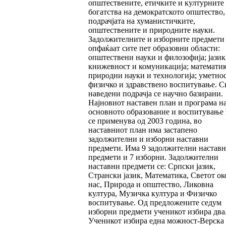
општествените, етичките и културните
богатства на демократското општество,
подрачјата на хуманистичките,
општествените и природните науки.
Задолжителните и изборните предмети
опфаќаат сите пет образовни области:
општествени науки и филозофија; јазик
книжевност и комуникација; математик
природни науки и технологија; уметнос
физичко и здравствено воспитување. С
наведени подрачја се научно базирани.
Најновиот наставен план и програма н
основното образование и воспитување 
се применува од 2003 година, во
наставниот план има застапено
задолжителни и изборни наставни
предмети. Има 9 задолжителни настав
предмети и 7 изборни. Задолжителни
наставни предмети се: Српски јазик,
Странски јазик, Математика, Светот ок
нас, Природа и општество, Ликовна
култура, Музичка култура и Физичко
воспитување. Од предложените седум
изборни предмети ученикот избира два
Ученикот избира една можност-Верска