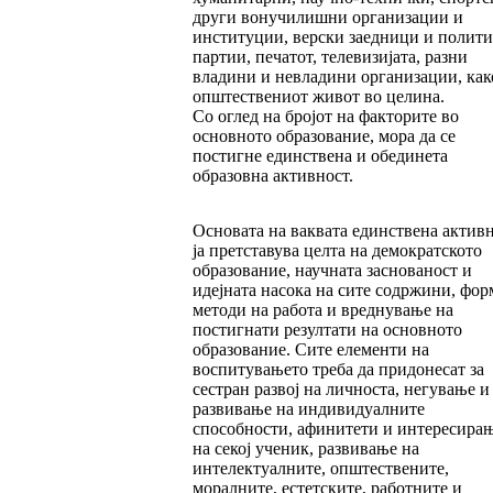
други вонучилишни организации и
институции, верски заедници и полит
партии, печатот, телевизијата, разни
владини и невладини организации, как
општествениот живот во целина.
Со оглед на бројот на факторите во
основното образование, мора да се
постигне единствена и обединета
образовна активност.
Основата на ваквата единствена актив
ја претставува целта на демократското
образование, научната заснованост и
идејната насока на сите содржини, фор
методи на работа и вреднување на
постигнати резултати на основното
образование. Сите елементи на
воспитувањето треба да придонесат за
сестран развој на личноста, негување и
развивање на индивидуалните
способности, афинитети и интересира
на секој ученик, развивање на
интелектуалните, општествените,
моралните, естетските, работните и