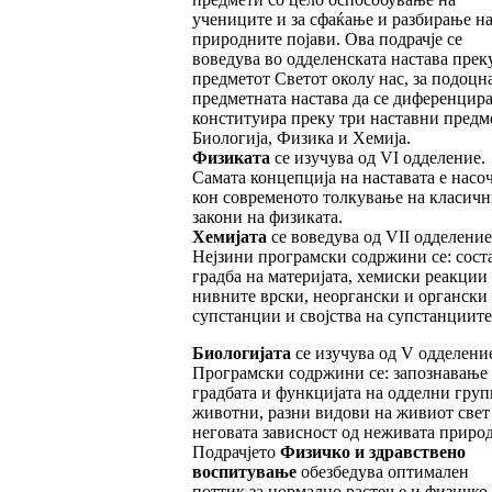
учениците и за сфаќање и разбирање н
природните појави. Ова подрачје се
воведува во одделенската настава прек
предметот Светот околу нас, за подоцна
предметната настава да се диференцира
конституира преку три наставни предм
Биологија, Физика и Хемија.
Физиката
се изучува од VI одделение.
Самата концепција на наставата е насо
кон современото толкување на класичн
закони на физиката.
Хемијата
се воведува од
VII одделение
Нејзини програмски содржини се: сост
градба на материјата, хемиски реакции
нивните врски, неоргански и органски
супстанции и својства на супстанциите
Биологијата
се изучува од
V одделение
Програмски содржини се: запознавање
градбата и функцијата на одделни груп
животни, разни видови на живиот свет
неговата зависност од неживата природ
Подрачјето
Физичко и здравствено
воспитување
обезбедува оптимален
поттик за нормално растење и физичко