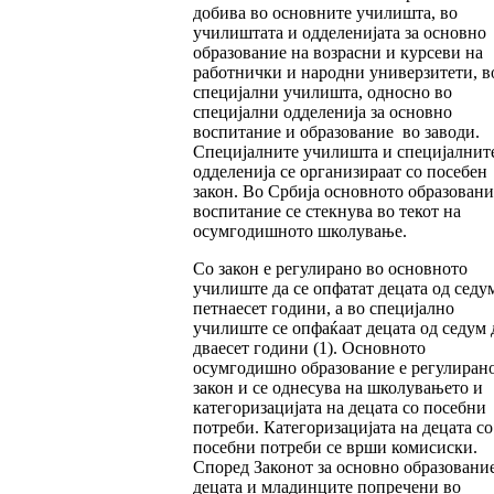
добива во основните училишта, во
училиштата и одделенијата за основно
образование на возрасни и курсеви на
работнички и народни универзитети, в
специјални училишта, односно во
специјални одделенија за основно
воспитание и образование во заводи.
Специјалните училишта и специјалнит
одделенија се организираат со посебен
закон. Во Србија основното образовани
воспитание се стекнува во текот на
осумгодишното школување.
Со закон е регулирано во основното
училиште да се опфатат децата од седу
петнаесет години, а во специјално
училиште се опфаќаат децата од седум 
дваесет години (1). Основното
осумгодишно образование е регулирано
закон и се однесува на школувањето и
категоризацијата на децата со посебни
потреби. Категоризацијата на децата со
посебни потреби се врши комисиски.
Според Законот за основно образование
децата и младинците попречени во