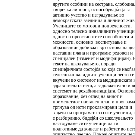
другите особини на сестрана, слободна
творечка личност, оспособувајќи ја за
активно учество и изградување во
демократската заедница и личниот жив
Учениците со моторни попречености,
односно телесно-инвалидните ученици,
однос на преостанатите способности и
можности, основно воспитување и
образование добиваат врз основа на дв
наставни плана и програми: редовен и
специјален (изменет и модифициран). 
текот на школувањето, поради
специфичната состојба во која се наоѓаа
телесно-инвалидните ученици често се
вкучени во системот на медицинската 
здравствената нега, а задолжително и в
системот на рехабилитацијата. Основн
образование, без оглед на видот и
применетиот наставен план и програма
тргнува од исти прокламирани цели и
задачи на програмата за сите ученици, 
е разбирливо, бидејќи со школувањето
настојуваме сите ученици да ги
подготвиме да живеат и работат во ист
општество, заедно. Покрај општите цел