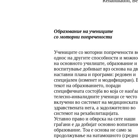
Rehabilitation, Be
Образование на учениците
со моторни попречености
Учениците со моторни попречености в
однос на другите способности и можно
на основното училиште, образование и
воспитување добиваат врз основа на дв
наставни плана и програми: редовен и
специјален (изменет и модифициран). 
текот на образованието, поради
специфичната состојба во која се наоѓаа
телесно-инвалидните ученици се често
вклучени во системот на медицинската
здравствената нега, а задолжително во
системот на рехабилитацијата.
Уставно право и обврска на сите наши
граѓани е да добијат основно вопитани
образование. Тоа е основа не само за
продолжување на натамошното (средно