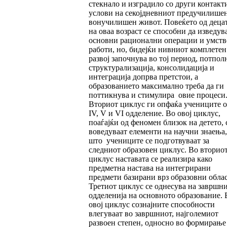
стекнало и изградило со други контакт
услови на секојдневниот предучилише
вонучилишен живот. Повеќето од деца
на оваа возраст се способни да изведув
основни рационални операции и умст
работи, но, бидејќи нивниот комплетен
развој започнува во тој период, потпол
структурализација, консолидација и
интеграција допрва претстои, а
образованието максимално треба да ги
поттикнува и стимулира овие процеси
Вториот циклус ги опфаќа учениците о
IV, V и VI одделение. Во овој циклус,
поаѓајќи од феномен близок на детето, 
воведуваат елементи на научни знаења,
што учениците се подготвуваат за
следниот образовен циклус. Во вторио
циклус наставата се реализира како
предметна настава на интегрирани
предмети базирани врз образовни облас
Третиот циклус се однесува на завршн
одделенија на основното образование. 
овој циклус сознајните способности
влегуваат во завршниот, најголемиот
развоен степен, односно во формирање