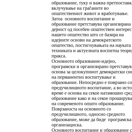
образование, туку и важна претпоставк
вклучување на граѓаните во
општествениот живот и вработување.
Затоа основното воспитание и
образование претставува организирана
дејност од посебен општествен интерес
нашето општество што се базира на
идејните основи на демократското
општество, постигнувањата на науката
техниката и актуелната воспитна теори
пракса.
Основното образование-идејно,
програмски и организирано претставув
основа за целокупниот демократски си
на перманентно воспитување и
образование. Непосредно е поврзано со
предучилишното воспитание, а во исто
време е основа на секое натамошно сре
образование како и на секое проширув
на современото општо образование.
Поврзаноста на основното со
предучилишното, односно средното
образование, може да биде програмска
организациска.
Основното воспитание и образование с