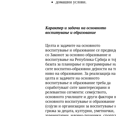
домашни услови.
Карактер и задачи на основното
воспитување и образование
Целта и задачите на основното
воспитување и образование се предвид
со Законот за основно образование и
воспитување на Република Србија и тој
базата за планирање и програмирање н
сите воспитно-образовни дејности на т
ниво на образование. За реализација на
целта и задачите на основното
воспитување и образование треба да
соработуваат сите заинтересирани и
релевантни сегменти: семејството,
основното училиште и други фактори 
основното воспитување и образование
(сојузи и организации за воспитување 
грижа за децата, културни, уметнички,
хуманитарни, научно-технички, спортс