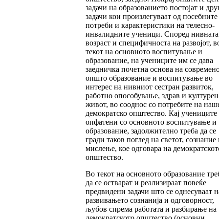
задачи на образованието постојат и дру
задачи кои произлегуваат од посебните
потреби и карактеристики на телесно-
инвалидните ученици. Според нивната
возраст и специфичноста на развојот, в
текот на основното воспитување и
образование, на учениците им се дава
заедничка почетна основа на современ
општо образование и воспитување во
интерес на нивниот сестран развиток,
работно опособување, здрав и културен
живот, во сооднос со потребите на наш
демократско општество. Кај учениците
опфатени со основното воспитување и
образование, задолжително треба да се
гради таков поглед на светот, сознание 
мислење, кое одговара на демократскот
општество.
Во текот на основното образование тре
да се остварат и реализираат повеќе
предвидени задачи што се однесуваат н
развивањето сознанија и одговорност,
љубов спрема работата и разбирање на
демократското општество (основни