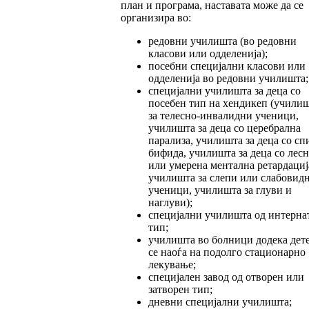
план и програма, наставата може да се
организира во:
редовни училишта (во редовни
класови или одделенија);
посебни специјални класови или
одделенија во редовни училишта;
специјални училишта за деца со
посебен тип на хендикеп (учили
за телесно-инвалидни ученици,
училишта за деца со церебрална
парализа, училишта за деца со сп
бифида, училишта за деца со лесн
или умерена ментална ретардациј
училишта за слепи или слабовид
ученици, училишта за глуви и
наглуви);
специјални училишта од интерна
тип;
училишта во болници додека дет
се наоѓа на подолго стационарно
лекување;
специјален завод од отворен или
затворен тип;
дневни специјални училишта;