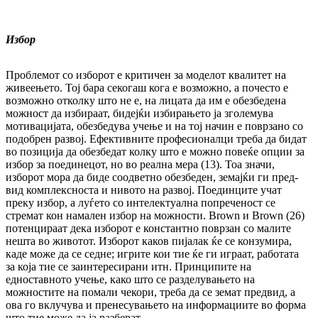
Избор
Проблемот со изборот е критичен за моделот ква­литет на
живеењето. Тој бара секогаш кога е возможно, а почесто е
возможно от­кол­ку што не е, на лицата да им е обезбедена
мож­ност да избираат, бидејќи избирањето ја зго­лемува
мотивацијата, обезбедува учење и на тој начин е поврзано со
подобрен развој. Ефек­тивните професионалци треба да бидат
во позиција да обезбедат колку што е можно по­веќе опции за
избор за поединецот, но во реал­на мера (13). Тоа значи,
изборот мора да биде соодветно обезбеден, земајќи ги пред­
вид комплексноста и нивото на развој. Пое­дин­ците учат
преку избор, а луѓето со ин­те­лек­туална попреченост се
стремат кон на­ма­лен избор на можности. Brown и Brown (26)
по­тенцираат дека изборот е константно по­вр­зан со малите
нешта во животот. Изборот каков пијалак ќе се конзумира,
каде може да се седне; игрите кои тие ќе ги играат, ра­бо­та­та
за која тие се заинтересирани итн. Прин­­ципите на
едноставното учење, како што се разделувањето на
можностите на по­ма­ли чекори, треба да се земат предвид, а
ова го вклучува и пренесувањето на ин­фор­ма­циите во форма
што тие може да ја раз­бе­рат.