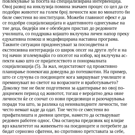
повлекување за посета на спе­ци­ја­ли­­зи­ра­на интервенција.
Овој развој на ин­клу­зија по­мина значаен процес со цел да се
по­добри жи­вотот на голем број личности кои во ми­на­то­то би
биле сместени во инс­ти­ту­ции. Мо­же­би главниот ефект е да
се по­доб­ри со­ци­ја­ли­за­цијата и адаптивното од­не­су­вање на
тие деца, бидејќи им е обезбеден прис­тап до ре­дов­ните
училишта, со под­дрш­ка којашто вклу­чува личен напор преку
еду­ка­тивна по­мош и модифицирана наставна про­грама.
Таквите ситуации придонесуваат за по­соод­вет­на и
екстензивна интеграција со широк оп­сег на други луѓе и на
тој начин зго­ле­му­вај­ќи го опсегот на избор, кој вклучува ас­
пек­ти како што се пријателството и по­нор­мал­ната
социјализација (5). За жал, не­дос­та­то­кот од проактивно
планирање понекогаш до­ве­дува до потешкотии. На пример,
што се слу­чу­ва со поединците кога завршуваат учи­лиш­те и
преминуваат во светот на воз­рас­ни­те и вработувањето?
Доколку тие не биле под­готвени за адаптирање во овој по­
доц­не­жен период од животот, тогаш е веројатно дека овие
личности ќе се соочат со нови пред­извици и разочарувања
поради тоа што, за разлика од неинвалидните личности, тие
често немаат каде да одат. Тие често се смес­тени во
прифатилишта и дневни центри, на­место да остваруваат
редовен работен од­нос. Ова останува предизвик кој влијае
врз ква­литетот на живеењето на поединците и по­требите да
бидат сериозно сфатени, во спро­тивно претставата за себе,