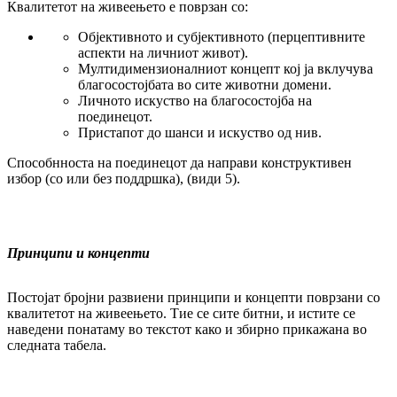
Квалитетот на живеењето е поврзан со:
Објективното и субјективното (пер­цеп­тив­ни­те
аспекти на личниот живот).
Мултидимензионалниот концепт кој ја вклу­чува
благосостојбата во сите животни домени.
Личното искуство на благосостојба на
поединецот.
Пристапот до шанси и искуство од нив.
Способ­нноста на поединецот да направи кон­структивен
избор (со или без поддршка), (ви­ди 5).
Принципи и концепти
Постојат бројни развиени принципи и кон­цеп­ти поврзани со
квалитетот на живеењето. Тие се сите битни, и истите се
наведени по­на­та­му во текстот како и збирно прикажана во
след­ната табела.