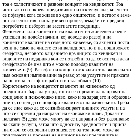
тоа е хо­лис­тич­киот и развоен концепт на хен­ди­ке­пот. Тоа
исто така го покрева предизвикот на ис­клу­чу­вање, кој често
се појавува кога се живее во едно општество, и истиот е за­ме­
нет со сен­зитивен инклузивен процес, зе­мајќи ги пред­вид
потребите и изборот на за­сег­на­ти­те поедин­ци.
Феноменот или концептот на квалитет на жи­веењето беше
успешен на повеќе начини, кој доведе до развој и на
концептот квалитет на семејното живеење, со акценти пос­та­
вени не само на лицето со инвалидност, но и на поширокото
семејство, неговото вли­ја­ние­то врз лицето со хендикеп и
видовите на под­дршка кои се потребни за да се осигура дека
семејството ќе има што е можно по­до­бар квалитет на
живеењето (9). Развојот на кон­цептот квалитет на живеењето
има ос­нов­ни импликации за развојот на услугите и прак­сата
на персоналот којшто работи во таа област (10).
Користењето на концептот квалитет на жи­вее­њето од
поединците бара да утврдат што се спремни да направат на
социјално и пси­хо­лошко ниво, како и за здравјето и об­ра­зо­ва­
нието, со цел да се подобри квалитетот на жи­веењето. Треба
да се знае како да се сен­зи­би­лизираат нивните услуги и на
што се спрем­ни да направат на економски план. До­ка­зи­те
налагаат (5) дека може многу да се на­прави и без развивање
на скапи услуги, за­тоа што односите, вредностите и при­ста­
пи­те кои се основани врз знаењето од тоа по­ле, може да
придонесат за промена на на­чи­нот на кој поединците и