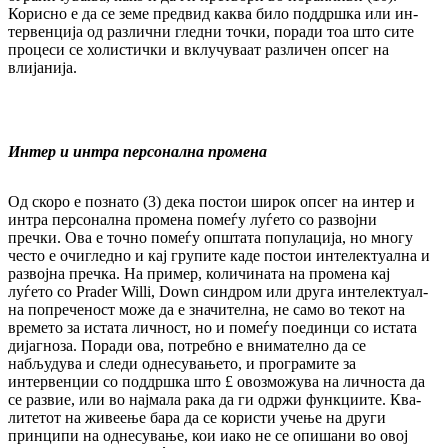
Корисно е да се земе предвид каква било поддршка или ин­
тервенција од различни гледни точки, по­ра­ди тоа што сите
процеси се холистички и вклу­чу­ваат различен опсег на
влијанија.
Интер и интра персонална промена
Од скоро е познато (3) дека постои широк оп­сег на интер и
интра персонална промена по­меѓу луѓето со развојни
пречки. Ова е точ­но помеѓу општата популација, но многу
чес­то е очигледно и кај групите каде постои ин­телектуална и
развојна пречка. На пример, ко­личината на промена кај
луѓето со Prader Willi, Down синдром или друга ин­те­лек­туал­
на попреченост може да е значителна, не само во текот на
времето за истата лич­ност, но и помеѓу поединци со истата
дија­гно­за. Поради ова, потребно е внимателно да се
набљудува и следи однесувањето, и про­гра­ми­те за
интервенции со поддршка што £ овоз­можува на личноста да
се развие, или во нај­мала рака да ги одржи функциите. Ква­
ли­те­тот на живеење бара да се користи учење на други
принципи на однесување, кои иако не се опишани во овој