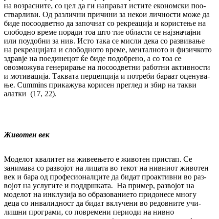
на возрасните, со цел да ги направат истите економски поо­
ствар­ливи. Од различни причини за некои лич­ности може да
биде посоодветно да за­поч­нат со рекреација и користење на
сло­бод­но време поради тоа што тие области се нај­зна­чајни
или поудобни за нив. Исто така се мис­ли дека со развивање
на рекреацијата и сло­бодното време, менталното и физичкото
здрав­је на поединецот ќе биде подобрено, а со тоа се
овозможува генерирање на по­соод­вет­ни работни активности
и мотивација. Так­вата перцепција и потреби бараат оце­ну­ва­
ње. Cummins прикажува корисен преглед и збир на такви
алатки (17, 22).
Животен век
Моделот квалитет на живеењето е животен прис­тап. Се
занимава со развојот на лицата во текот на нивниот животен
век и бара од про­фе­сионалците да бидат проактивни во раз­
војот на услугите и поддршката. На при­мер, развојот на
моделот на инклузија во об­ра­зо­ванието придонесе многу
деца со ин­ва­лид­ност да бидат вклучени во редовните учи­­
лиш­ни програми, со повремени периоди на нив­но