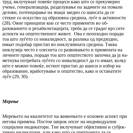
труд, вклучуваат по­ве­ќе процеси како што се прекумерно
учење, ге­нерализација, разделување на задачите на по­мали
делови, потенцирање на знаци заед­но со шансата да се
стекне со искуство од об­ра­зовна средина, луѓе и активности
(28). Овие принципи кои се често применети во об­
разованието и рехабилитацијата, треба да се градат врз сите
аспекти на општествениот жи­вот. Ова е неопходно поради
тоа што лу­ѓе­то со инвалидност, за разлика од пред­ход­но,
имаат подобар пристап во инклузивната сре­ди­на. Таква
инклузија често е олеснета со раз­вивањето и примената на
личните права, по­ради тоа што општеството започна да ја на­
метнува потребата луѓето со инвалидност да го имаат, колку
што е можно повеќе, истиот прис­тап до шанси и избор на
образование, вра­ботување и општество, како и останатите
луѓе (29, 30).
Мерење
Мерењето на квалитетот на живеењето е ос­но­вен аспект при
негова примена. Постои ши­рок опсег на индивидуални
социјални ин­ди­катори. Тие вклучуваат објективни и суб­јек­
тивни индикатори, или како што се прет­по­чи­та да се