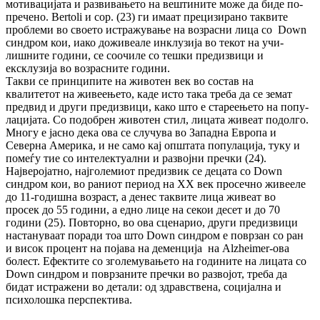
мотивацијата и развивањето на вештините може да биде по­
пречено. Bertoli и сор. (23) ги имаат пре­ци­зирано таквите
проблеми во своето ис­тра­жу­ва­ње на возрасни лица со Down
син­дром кои, иако доживеале инклузија во те­кот на учи­
лишните години, се соочиле со теш­ки пре­дизвици и
ексклузија во возрасните го­ди­ни.
Такви се принципите на животен век во сос­тав на
квалитетот на живеењето, каде исто така треба да се земат
предвид и други пре­диз­вици, како што е стареењето на по­пу­
ла­ци­ја­та. Со подобрен животен стил, лицата жи­веат подолго.
Многу е јасно дека ова се слу­чува во Западна Европа и
Северна Аме­ри­ка, и не само кај општата популација, туку и
помеѓу тие со интелектуални и развојни преч­ки (24).
Најверојатно, најголемиот предизвик се де­ца­та со Down
синдром кои, во раниот пе­ри­од на XX век просечно живееле
до 11-го­диш­на возраст, а денес таквите лица живеат во
просек до 55 години, а едно лице на секои де­сет и до 70
години (25). Повторно, во ова сце­нарио, други предизвици
настануваат по­ра­ди тоа што Down синдром е поврзан со ран
и висок процент на појава на де­мен­ци­ја на Alzheimer-ова
болест. Ефектите со зго­лемувањето на годините на лицата со
Down синдром и по­вр­за­ните пречки во раз­војот, треба да
бидат ис­тражени во де­та­ли: од здравствена, социјална и
психолошка пер­спектива.