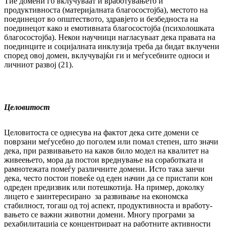
Тие домени го вклучуваат и вработувањето и
продуктивноста (материјалната бла­го­сос­тој­­ба), местото на
поединецот во општеството, здрав­јето и безбедноста на
поединецот како и емотивната благосостојба (психолошката
бла­госостојба). Некои научници нагласуваат дека правата на
поединците и социјалната ин­клузија треба да бидат вклучени
според овој домен, вклучувајќи ги и меѓусебните од­носи и
личниот развој (21).
Целовитост
Целовитоста се однесува на фактот дека сите до­мени се
поврзани меѓусебно до поголем или помал степен, што значи
дека, при раз­ви­вањето на каков било модел на квалитет на
живеењето, мора да постои вреднување на соработката и
рамнотежата помеѓу раз­лич­ните домени. Исто така занчи
дека, често пос­тои повеќе од еден начин да се пристапи кон
одреден предизвик или потешкотија. На при­мер, доколку
лицето е заинтересирано за раз­вивање на економска
стабилност, тогаш од тој аспект, продуктивноста и вра­бо­ту­
ва­ње­то се важни животни домени. Многу про­гра­ми за
рехабилитација се концентрираат на работните активности