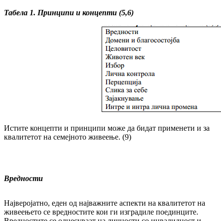
Табела 1. Принципи и концепти (5,6)
Истите концепти и принципи може да бидат при­менети и за
квалитетот на семејното жи­вее­ње. (9)
Вредности
Најверојатно, еден од најважните аспекти на ква­литетот на
живеењето се вредностите кои ги изградиле поединците.
Вредностите се од­несуваат на личности со инвалидност и