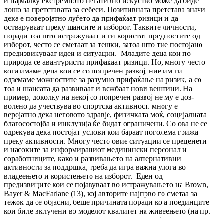
и најмалку екстремното негативно ис­кус­тво може да биде
лошо за претставата за се­беси. Позитивната претстава значи
дека е по­ве­ројатно луѓето да прифаќаат ризици и да
остваруваат преку шансите и изборот. Так­вите личности,
поради тоа што ис­тра­жу­ваат и ги користат предностите од
изборот, чес­то се сметаат за тешки, затоа што тие пос­тојано
предизвикуваат идеи и ситуации. Мла­дите деца кои по
природа се аван­ту­рис­ти прифаќаат ризици. Но, многу често
кога има­ме деца кои се со попречен развој, ние им ги
одземаме можностите за разумно при­фа­ќа­ње на ризик, а со
тоа и шансата да раз­ви­ва­ат и вежбаат нови вештини. На
пример, до­колку на некој со попречен развој не му е доз­
волено да учествува во спортска ак­тив­ност, многу е
веројатно дека неговото здрав­је, физичката моќ, социјалната
благосостојба и инклузија ќе бидат ограничени. Со ова не се
одрекува дека постојат услови кои бараат по­го­лема грижа
преку активности. Многу често овие ситуации се преценети
и на­со­ки­те за информираниот медицински персонал и
соработниците, како и развивањето на ал­тер­на­тивни
активности за поддршка, треба да игра важна улога во
владеењето и ко­рис­те­ње­то на изборот. Еден од
предизвиците кои се појавуваат во истражувањето на Brown,
Bayer & MacFarlane (13), кој ав­то­ри­те најпрво го сметаа за
тежок да се објасни, беше причината поради која поединците
кои биле вклучени во моделот квалитет на жи­вее­њето (на пр.