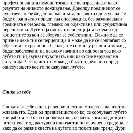
професионалната помош, тогаш тие ќе из­реагираат како
резултат на нивното до­жи­ву­ва­ње. Доколку поединецот се
чувствува не­безбеден во околината, неговото од­не­су­ва­ње ќе
биде ограничено поради таа оп­сер­ва­ци­ја, без разлика дали
средината е безбедна, гле­дано од објективна или субјективна
пер­спек­тива. Луѓето ја сметаат перцепцијата и некои од
концептите за кои се зборува за суб­јективни. Важно е да се
признае дека тие се перцепција и може да не се совпаѓаат со
об­јективната реалност. Сепак, тие се многу реал­ни и може да
бидат забележани на не­кол­ку начини во однос на тоа како
луѓето ги из­ја­вуваат чувствата, или како тие веруваат на
ситуација. Често, истите може да бидат од­ре­дени според
однесувањето кое го по­ка­жу­ва­ат луѓето.
Слика за себе
Сликата за себе е централен концепт на мо­де­лот квалитет на
живеењето. Еден од пре­диз­виците со кој се соочуваат луѓето
кои ра­бо­тат со оваа проблематика, особено кога пое­динците
потекнуваат од растурена или емо­тивно нарушена средина, е
како да се раз­вие свеста на луѓето во позитивен тренд. Дури