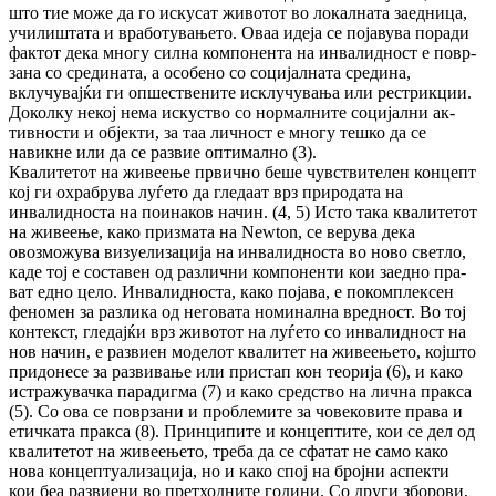
што тие мо­же да го искусат животот во ло­кал­на­та заед­ница,
училиштата и вработувањето. Оваа идеја се појавува поради
фактот дека мно­гу силна компонента на инвалидност е по­­вр­
зана со средината, а особено со со­ци­јал­ната сре­дина,
вклучувајќи ги опшествените ис­клу­чувања или рестрикции.
Доколку некој не­ма искуство со нормалните социјални ак­
тив­ности и објекти, за таа личност е многу теш­ко да се
навикне или да се развие оп­ти­ма­лно (3).
Квалитетот на живеење првично беше чув­стви­телен концепт
кој ги охрабрува луѓето да гле­да­ат врз природата на
инвалидноста на по­­ина­ков начин. (4, 5) Исто така квалитетот
на жи­вее­ње, како призмата на Newton, се верува дека
овозможува визуелизација на ин­валидноста во ново светло,
каде тој е сос­тавен од раз­лични компоненти кои заедно пра­
ват едно цело. Инвалидноста, како по­ја­ва, е по­ком­плексен
феномен за разлика од не­говата но­ми­нална вредност. Во тој
кон­текст, гле­дај­ќи врз животот на луѓето со ин­ва­лидност на
нов на­чин, е развиен моделот ква­литет на жи­вее­ње­то, којшто
придонесе за раз­вивање или прис­тап кон теорија (6), и како
ис­тра­жу­вач­ка парадигма (7) и како сред­ство на лична прак­са
(5). Со ова се по­врзани и проблемите за човековите права и
етич­ката пракса (8). Прин­ципите и кон­цеп­ти­те, кои се дел од
ква­ли­тетот на живеењето, тре­ба да се сфатат не само како
нова кон­цептуализација, но и како спој на бројни аспекти
кои беа развиени во прет­ходните години. Со други зборови,