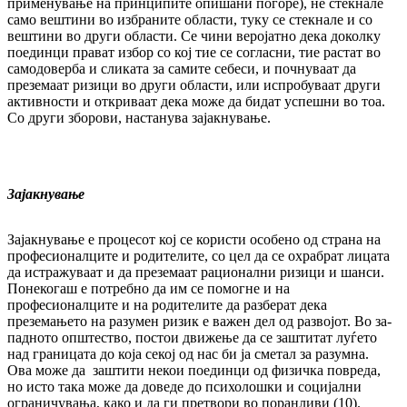
применување на прин­ци­пи­те опишани погоре), не стекнале
само веш­ти­ни во избраните области, туку се стекнале и со
вештини во други области. Се чини ве­ро­јатно дека доколку
поединци прават избор со кој тие се согласни, тие растат во
са­мо­до­вер­ба и сликата за самите себеси, и поч­ну­ва­ат да
преземаат ризици во други области, или испробуваат други
активности и от­кри­ва­ат дека може да бидат успешни во тоа.
Со дру­ги зборови, настанува зајакнување.
Зајакнување
Зајакнување е процесот кој се користи осо­бе­но од страна на
професионалците и ро­ди­те­лите, со цел да се охрабрат лицата
да ис­тра­жу­ваат и да преземаат рационални ри­зи­ци и шанси.
Понекогаш е потребно да им се по­могне и на
професионалците и на ро­ди­те­ли­те да разберат дека
преземањето на ра­зу­мен ризик е важен дел од развојот. Во за­
пад­но­то општество, постои движење да се заш­ти­тат луѓето
над границата до која секој од нас би ја сметал за разумна.
Ова може да заш­ти­ти некои поединци од физичка по­вре­да,
но исто така може да доведе до пси­хо­лош­ки и социјални
ограничувања, како и да ги претвори во поранливи (10).