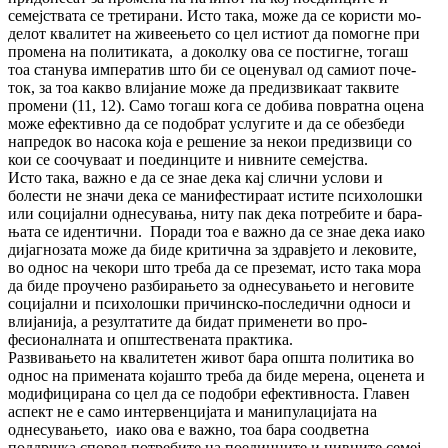
семејствата се тре­тирани. Исто така, може да се користи мо­
делот квалитет на живеењето со цел ис­ти­от да помогне при
промена на политиката, а до­колку ова се постигне, тогаш
тоа станува им­ператив што би се оценувал од самиот по­че­
ток, за тоа какво влијание може да пре­диз­ви­каат таквите
промени (11, 12). Само тогаш кога се добива повратна оцена
може ефек­тив­но да се подобрат услугите и да се обез­бе­ди
напредок во насока која е решение за не­кои предизвици со
кои се соочуваат и поед­инците и нивните семејства.
Исто така, важно е да се знае дека кај слични ус­лови и
болести не значи дека се ма­ни­фес­ти­раат истите психолошки
или социјални од­не­сувања, ниту пак дека потребите и ба­ра­
ња­та се идентични. Поради тоа е важно да се знае дека иако
дијагнозата може да биде кри­тична за здравјето и лековите,
во однос на чекори што треба да се преземат, исто така мора
да биде проучено разбирањето за од­не­сувањето и неговите
социјални и пси­хо­лош­ки причинско-последични односи и
вли­ја­ни­ја, а резултатите да бидат применети во про­
фесионалната и општествената практика.
Раз­вивањето на квалитетен живот бара оп­шта политика во
однос на примената која­што треба да биде мерена, оценета и
мо­ди­фи­цирана со цел да се подобри ефек­тив­нос­та. Главен
аспект не е само интервенцијата и ма­ни­пулацијата на
однесувањето, иако ова е важ­но, тоа бара соодветна
поддршка според по­требите на поединците и нивните се­меј­