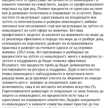
нив­­ни­те членови на семејството, заедно со про­­фе­сионалниот
персонал од прв ред. Пои­мот вред­ности се однесува на оние
кои ја раз­­ви­ва­ат политиката и управуваат со ус­лу­ги­те. Вред­
ностите ги вклучуваат: од­не­су­ва­њата на пое­динците кон
луѓето со ин­те­лек­ту­ална и раз­војна инвалидност, ам­би­ва­
лент­ни­от или не­га­тив­ниот став кон вклучување на луѓето со
инвалидност во сите сфери на жи­­веење. Без оваа
прифатливост, моделот за ква­­­­литет на жи­веењето не може да
се реа­лизира ефек­тив­но и поради тоа мора да се разбере дека,
се­лекцијата на персоналот, раз­војот на ис­тра­жу­вачката
практика и раз­војот на етичките од­носи се од огромно
значење. (20) Сепак, без признавање и разбирање на
вредностите на луѓето со инвалидност, многу е веројатно ус­
лу­ги­те и поддршката да бидат помалку ефек­тив­ни.
Всушност, тие вред­ности треба да би­дат доминантни во
поставувањето на ре­сур­си и поддршка. Дури и кога постои
тешка инвалидност, наб­љу­ду­ва­њето и визуелната ин­те­
ракција може да ја пре­земат улогата на збо­ровите во оп­ре­де­
лу­ва­њето што е зна­чај­но за поединецот, како во
позитивното, така и во неговото не­га­тив­но искуство (5).
Гореспоменатите коментари се поврзуваат со оние блиски до
лицето со инвалидност, но вред­ностите исто така се
однесуваат на по­ши­рокото општество, бидејќи поединците
со ин­валидност и нивните семејства имаат прис­тап до тоа