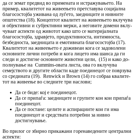
да се земат предвид во при­мената и истражувањето. На
пример, ква­литетот на живеењето претставува со­ци­јал­на
благосостојба уживана од луѓето, заед­ни­ци­те и нивните
општества (18). Концептот ква­литет на живеењето вклучува
и об­јек­тив­ни и субјективни мерки, а неговите домени вклу­
чуваат аспекти од животот како што се ма­теријалната
благосостојба, здравјето, про­дук­тивноста, интимноста,
безбедноста, заед­ни­ца­та и емотивната благосостојба (17).
Ква­ли­те­тот на живеењето е доживеан кога се за­до­волени
основните лични потреби и кога ли­цето има шанса да ги
следи и достигне ос­нов­ните животни цели, (15) и како до­
пол­ну­ва­ње на Cummins-овата листа, ова го вклу­чу­ва
семејството и другите области каде пое­динецот се поврзува
со средината (19). Renwick и Brown (14) го собраа ква­ли­те­
тот на живеење во следните три наслови;
Да се биде: кој е поединецот.
Да се припаѓа: заедниците и групите кон кои припаѓа
поединецот.
Да се постане: целите и аспирациите кои ги има
поединецот и средствата пот­реб­ни за нивно
достигнување.
Во прилог се збирно прикажани горе­на­ве­де­ни­те цен­трални
аспекти: