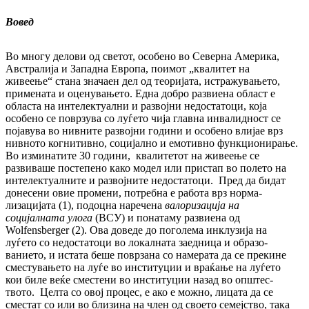
Вовед
Во многу делови од светот, особено во Се­вер­на Америка,
Австралија и Западна Ев­ро­па, поимот „квалитет на
живеење“ стана зна­ча­ен дел од теоријата, истражувањето,
при­ме­на­та и оценувањето. Една добро развиена об­ласт е
областа на интелектуални и раз­вој­ни недостатоци, која
особено се поврзува со лу­ѓе­то чија главна инвалидност се
појавува во нив­ните развојни години и особено влијае врз
нивното когнитивно, социјално и емо­тив­но функционирање.
Во изминатите 30 години, квалитетот на жи­веење се
развиваше постепено како модел или пристап во полето на
интелектуалните и раз­војните недостатоци. Пред да бидат
до­не­сени овие промени, потребна е работа врз нор­ма­
лизацијата (1), подоцна наречена
ва­ло­ри­за­ција на
социјалната улога
(ВСУ) и по­на­та­му развиена од
Wolfensberger (2). Ова до­веде до поголема инклузија на
луѓето со не­достатоци во локалната заедница и об­ра­зо­
ванието, и истата беше поврзана со на­ме­ра­та да се прекинe
сместувањето на луѓе во ин­ституции и враќање на луѓето
кои биле веќе сместени во институции назад во оп­штес­
твото. Целта со овој процес, е ако е мож­но, лицата да се
сместат со или во бли­зи­­на на член од своето семејство, така