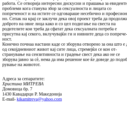
работа. Се от­во­ри­ја интересни дискусии и прашања за еви­ден­т
проблеми кога станува збор за сек­суал­носта и лицата со
попреченост и на ис­ти­те се одговараше несебично и про­фе­сио­н
но. Сепак на крај се заклучи дека овој про­ект треба да продолж
доброто на овие лица како и со цел подигање на свеста на
родителите кои треба да сфатат дека сек­суал­ната потреба е
присутна кај секого, вклу­чувајќи ги и нивните деца со по­пре­че
ност.
Конечно почнаа настани каде се збо­рува отворено за она што е 
од се­кој­днев­ни­от живот кај сите лица, стремејќи се кон от­
странување на сензитивноста и градење свест дека ако не се
зборува јавно за сè, нема да има решение кое ќе доведе до по­доб
ру­ва­ње на животот.
Адреса за сепаратите:
Христина МИТРЕВА
Домовица бр. 7
1430 Кавадарци Р. Македонија
E-mail-
kikamitreva@yahoo.com