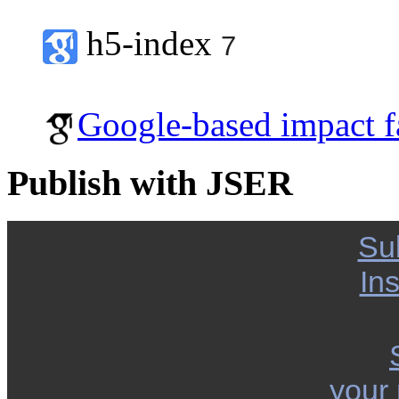
h5-index
7
Google-based impact f
Publish with JSER
Su
Ins
your