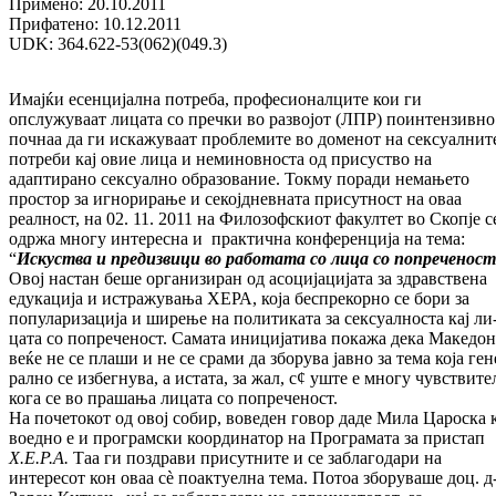
Примено: 20.10.2011
Прифатено: 10.12.2011
UDK: 364.622-53(062)(049.3)
Имајќи есенцијална потреба, про­фе­сио­нал­ци­те кои ги
опслужуваат лицата со пречки во развојот (ЛПР) поинтензивно
почнаа да ги искажуваат проблемите во доменот на сек­суалнит
потреби кај овие лица и не­ми­нов­носта од присуство на
адаптирано сек­суал­но образование. Токму поради не­ма­ње­то
простор за игнорирање и секојдневната при­сутност на оваа
реалност, на 02. 11. 2011 на Филозофскиот факултет во Скопје с
одр­жа многу интересна и практична кон­фе­рен­ци­ја на тема:
“
Искуства и предизвици во ра­бо­тата со лица со попреченост
Овој нас­тан беше организиран од асоцијацијата за здрав­ствена
едукација и истражувања ХЕРА, која беспрекорно се бори за
популаризација и ширење на политиката за сексуалноста кај ли
цата со попреченост. Самата иницијатива по­кажа дека Македон
веќе не се плаши и не се срами да зборува јавно за тема која ге­н
рално се избегнува, а истата, за жал, с¢ уш­те е многу чувствите
кога се во пра­ша­ња лицата со попреченост.
На почетокот од овој собир, воведен говор да­де Мила Цароска к
воедно е и про­грам­ски координатор на Програмата за прис­тап
Х.Е.Р.А.
Таа ги поздрави присутните и се заблагодари на
интересот кон оваа сè поак­туелна тема. Потоа зборуваше доц. д