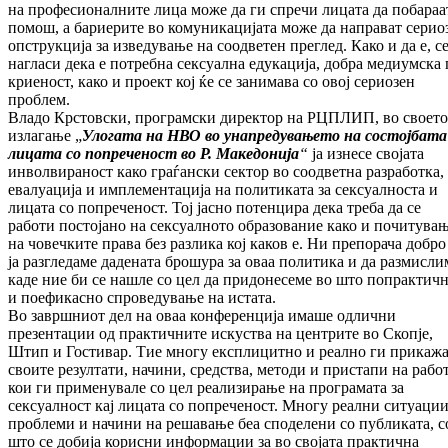
на про­фе­сио­нал­ни­те лица може да ги спречи ли­цата да по­ба­ра­а
помош, а бариерите во ко­му­никацијата мо­же да направат серио
оп­струкција за из­ве­дување на соодветен пре­глед. Како и да е, с
нагласи дека е потребна сек­суална еду­ка­ци­ја, добра медиумска 
крие­ност, како и про­ект кој ќе се занимава со овој сериозен
проблем.
Владо Крстовски,
програмски директор на РЦПЛИП, во своето
излагање „
Улогата на НВО во унапредувањето на состојбата
ли­цата со попреченост во Р. Македонија
“
ја изнесе својата
инволвираност како гра­ѓан­ски сектор во соодветна разработка,
ева­луа­ци­ја и имплементација на политиката за сек­суал­носта и
лицата со попреченост. Тој јасно по­тенцира дека треба да се
работи постојано на сексуалното образование како и по­чи­ту­ва­
на човечките права без разлика кој ка­ков е. Ни препорача добро
ја разгледаме да­де­ната брошура за оваа политика и да раз­мис­ли­
каде ние би се нашле со цел да при­до­не­семе во што попрактич
и поефикасно спро­ве­дување на истата.
Во завршниот дел на оваа конференција има­ше одлични
презентации од практичните ис­кус­тва на центрите во Скопје,
Штип
и
Гос­ти­вар. Тие многу експлицитно и реално ги прикаж
своите резултати, начини, сред­ства, методи и пристапи на рабо
кои ги при­менувале со цел реализирање на про­гра­ма­та за
сексуалност кај лицата со по­пре­че­ност. Многу реални ситуации
проблеми и на­чини на решавање беа споделени со пу­бли­ката, с
што се добија корисни ин­фор­ма­ции за во својата практична