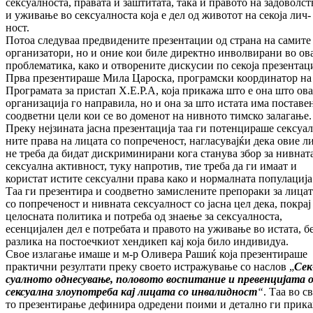
сексуалноста, правата и заштитата, така и пра­во­то на задоволст
и уживање во сек­суал­носта која е дел од животот на секоја лич­
ност.
Потоа следуваа предвидените презентации од страна на самите
организатори, но и оние кои биле директно инволвирани во ов
про­бле­матика, како и отворените дискусии по се­која презентаци
Прва презентираше Мила Цароска, програмски координатор на
Про­­грамата за пристап Х.Е.Р.А, која при­ка­жа што е она што ов
организација го на­пра­­ви­ла, но и она за што истата има пос­та­ве
соод­ветни цели кои се во доменот на нив­но­то тимско залагање.
Преку нејзината јасна пре­зентација таа ги потенцираше сек­суал
ни­те права на лицата со попреченост, на­гла­су­вај­ќи дека овие л
не треба да бидат дис­кри­минирани кога станува збор за нивнат
сек­суална активност, туку напротив, тие тре­ба да ги имаат и
користат истите сексуални пра­ва како и нормалната популација
Таа ги пре­зентира и соодветно замислените пре­по­ра­ки за лица
со попреченост и нивната сек­суалност со јасна цел дека, покрај
це­лос­на­та политика и потреба од знаење за сек­суал­носта,
есенцијален дел е потребата и пра­во­то на уживање во истата, б
разлика на постоечкиот хендикеп кај која било ин­ди­ви­дуа.
Свое излагање имаше и м-р Оливера Ра­шиќ која презентираше
практични резултати пре­ку своето истражување со наслов „
Сек
суал­ното однесување, половото вос­пи­та­ние и превенцијата 
сексуална злоу­по­тре­ба кај лицата со инвалидност
“
. Таа во с
то презентирање дефинира одредени пои­ми и детално ги прик