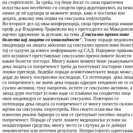
на сторителите. За среќа, тој беше богат со свои практични
искуства кои не­себично ги сподели пред аудиториумот, на неко
начин де нè едуцира за можните зна­ци, како и постапки кон
децата, доколку има појава на сексуална злоупотреба.
Во вториот дел од оваа конференција, своја пре­зентација имаше
проф. д-р Владимир Трај­ковски кој е претседател на Ма­ке­дон­ско
научно здружение за аутизам, на тема „
Сек­суално преносливи
болести кај лицата со инвалидност
“
. Токму поради не­доволн
еви­денција на лицата заболени од сексуално пре­носливи болес
тој се од­лу­чи да изнесе ин­формации од САД. Нај­пр­вин прикаж
што всуш­ност прет­ста­ву­ва­ат сексусално пре­нос­ли­вите болести
как­ви болести постојат. Mногу важен момент бе­ше укажувањет
дека лицата со по­пре­че­ност треба да по­се­ту­ваат постојани ги­не­
лош­ки прегледи, би­деј­ќи поради асимп­то­мат­ските знаци може 
дојде до многу по­се­риозни последици. Се по­тенцира дека ли­ца
со попреченост, не зна­чи дека поради од­реден хендикеп не се с
суално активни, туку напротив, истите се сек­суално активни, а
запад дури постојат ус­лови каде со плаќање на соодветно лице
овие индивидуи се за­до­во­луваат сексуално. Пов­торно се
потенцира дека лицата со по­пре­ченост се многу по­чес­то склон
жртви на сексуална злоупотреба. Низ своето из­ла­га­ње беа
изнесени реални бариери со кои се срет­нуваат посебно лицата 
попреченост. По­ради сè уште лошите медицински услови на
неадаптирани средства, многу често се слу­чува да се до­би­јат
некомплетни или не­точ­ни резултати. Не­прис­тојното однесувањ