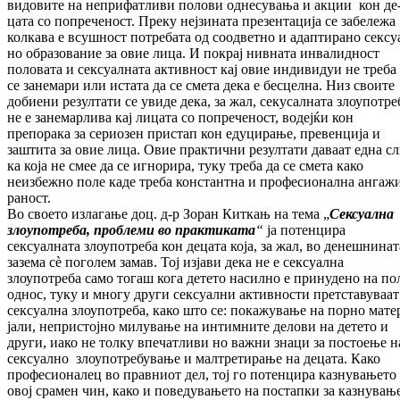
видовите на не­при­фатливи полови однесувања и акции кон де
цата со попреченост. Преку нејзината пре­зен­тација се забележа
колкава е всушност по­требата од соодветно и адаптирано сек­су
но образование за овие лица. И покрај нив­ната инвалидност
половата и сексуалната ак­тивност кај овие индивидуи не треба
се за­не­мари или истата да се смета дека е бес­цел­на. Низ своите
добиени резултати се уви­де дека, за жал, секусалната злоупотре
не е занемарлива кај лицата со попреченост, во­деј­ќи кон
препорака за сериозен пристап кон еду­цирање, превенција и
заштита за овие ли­ца. Овие практични резултати даваат една сл
ка која не смее да се игнорира, туку тре­ба да се смета како
неизбежно поле каде тре­ба константна и професионална ан­га­ж
ра­ност.
Во своето излагање доц. д-р Зоран Киткањ
на тема „
Сексуална
злоупотреба, проблеми во практиката
“
ја потенцира
сексуалната зло­употреба кон децата која, за жал, во де­неш­нинат
зазема сè поголем замав. Тој из­ја­ви дека не е сексуална
злоупотреба само то­гаш кога детето насилно е принудено на по­
однос, туку и многу други сексуални ак­тивности претставуваат
сексуална злоу­по­тре­ба, како што се: покажување на порно ма­те­
јали, непристојно милување на ин­тим­ни­те делови на детето и
други, иако не толку впе­чатливи но важни знаци за постоење н
сек­суално злоупотребување и малтретирање на децата. Како
професионалец во правниот дел, тој го потенцира казнувањето
овој сра­мен чин, како и поведувањето на пос­тап­ки за казнувањ