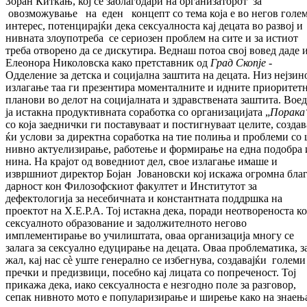
Зо­ран Киткањ, кој се заблагодари на ор­га­ни­за­торот за
овозможување на еден концепт со тема која е во негов голе
интерес, по­тен­ци­ра­јќи дека сексуалноста кај децата во раз­вој и
нивната злоупотреба се сериозен про­блем на сите и за истиот
треба отворено да се дискутира. Веднаш потоа свој вовед даде 
Елеонора Николовска како претставник од
Град Скопје
-
Одделение за детска и со­ци­јална заштита на децата. Низ нејзин
из­ла­га­ње таа ги презентира моменталните и ид­ни­те приоритет
планови во делот на со­ци­јалната и здравствената заштита. Вое
ја истакна продуктивната соработка со ор­га­ни­за­цијата „
Порака
со која заеднички ги пос­тавуваат и постигнуваат целите, соз­да­в
ќи услови за директна соработка на тие по­ли­ња и проблеми со 
нивно актуе­ли­зи­ра­ње, работење и формирање на една подобра 
нина. На крајот од воведниот дел, свое из­ла­га­ње имаше и
извршниот директор Бојан Јо­вановски
кој искажа огромна бла­
дар­ност кон Филозофскиот факултет и Ин­сти­ту­тот за
дефектологија за несебичната и кон­стан­тната поддршка на
проектот на Х.Е.Р.А. Тој истакна дека, поради неотвореноста к
сек­суалното образование и задолжителното не­го­во
имплементирање во училиштата, оваа организација многу се
залага за сек­суал­но едуцирање на децата. Оваа про­бле­ма­ти­ка, з
жал, кај нас сè уште генерално се из­бег­нува, создавајќи големи
пречки и пре­диз­вици, посебно кај лицата со попреченост. Тој
прикажа дека, иако сексуалноста е нез­год­но поле за разговор,
сепак нивното мото е популаризирање и ширење како на знаења