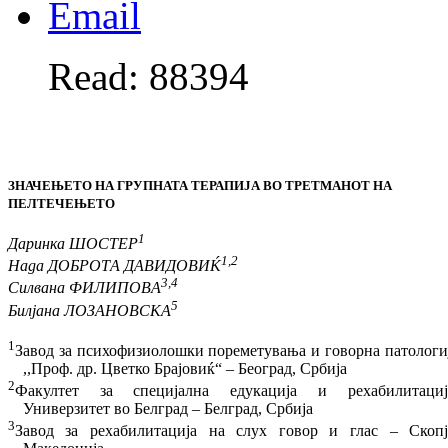
Read: 88394
ЗНАЧЕЊЕТО НА ГРУПНАТА ТЕРАПИЈА ВО ТРЕТМАНОТ НА
ПЕЛТЕЧЕЊЕТО
1
Даринка ШОСТЕР
1,2
Нада ДОБРОТА ДАВИДОВИЌ
3,4
Силвана ФИЛИПОВА
5
Билјана ЛОЗАНОВСКА
1
Завод за психофизиолошки пореметувања и го­ворна патологи
,,Проф. др. Цветко Брајо­виќ“ – Београд, Србија
2
Факултет за специјална едукација и ре­ха­би­ли­тациј
Универзитет во Белград – Белград, Ср­бија
3
Завод за рехабилитација на слух говор и глас – Скопј