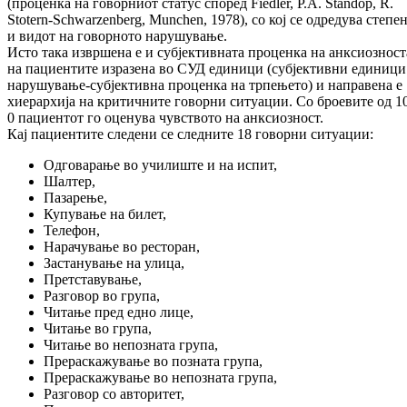
(проценка на говорниот ста­тус според
Fiedler, P.A. Standop, R.
Stotern-Schwarzenberg, Munchen, 1978), со кој се одредува степе
и видот на го­вор­но­то нарушување.
Исто така извршена е и субјективната про­цен­ка на анксиозност
на пациентите из­ра­зе­на во СУД единици (субјективни единици
на­рушување-субјективна проценка на тр­пе­ње­то) и направена е
хиерархија на кри­тичните говорни ситуации. Со броевите од 1
0 пациентот го оценува чувството на анк­сиозност.
Кај пациентите следени се следните 18 говорни ситуации:
Одговарање во училиште и на испит,
Шалтер,
Пазарење,
Купување на билет,
Телефон,
Нарачување во ресторан,
Застанување на улица,
Претставување,
Разговор во група,
Читање пред едно лице,
Читање во група,
Читање во непозната група,
Прераскажување во позната група,
Прераскажување во непозната група,
Разговор со авторитет,