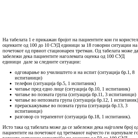
На табелата 1 е прикажан бројот на па­циен­ти­те кои ги користе
оценките од 100 до 10 СУД единици за 18 говорни ситуации на
по­че­то­кот од првиот стационарен третман. Од та­бе­лата може да
забележи дека па­циен­ти­те наголемата оценка од 100 СУД
единици дале за следните ситуации:
одговарање во училиштето и на испит (ситуација бр.1, 8
испитаници)
телефон (ситуација бр.5, 1 испитаник)
читање пред едно лице (ситуација бр.10, 1 испитаник)
читање во позната група (ситуација бр.11, 3 испитаници)
читање во непозната група (ситуација бр.12, 1 испитаник
прераскажување во позната група (ситуација бр.13, 3
испитаници)
разговор со терапевтот (ситуација бр.18, 1 испитаник).
Исто така од табелата може да се забележи дека најголем број о
пациентите на по­че­то­кот од третманот најчесто ги оценувале г