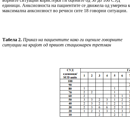
вор­ните ситуации користејќи ги оцените од 50 до 100 СУД
единици. Анксиозноста на па­циен­тите се движела од умерена 
мак­си­мал­на анксиозност во речиси сите 18 говорни си­туации.
Табела 2.
Приказ на пациентите како ги оцениле говорните
ситуации на крајот од првиот стационарен третман