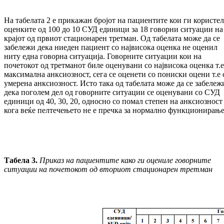
На табелата 2 е прикажан бројот на па­циен­ти­те кои ги користе
оценките од 100 до 10 СУД единици за 18 говорни ситуации на
кра­јот од првиот стационарен третман. Од та­белата може да се
забележи дека ниеден па­циент со највисока оценка не оценил
ниту една говорна ситуација. Говорните си­туа­ции кои на
почетокот од третманот биле оце­ну­вани со највисока оценка т.е
мак­си­мал­на анксиозност, сега се оценети со по­нис­ки оцени т.е 
умерена анксиозност. Исто така од табелата може да се забележ
де­ка поголем дел од говорните ситуации се оце­нувани со СУД
единици од 40, 30, 20, од­нос­но со помал степен на анксиозност
кога ве­ќе пелтечењето не е пречка за нормално функ­ционирање
Табела
3
.
Приказ на пациентите како ги оцениле говорните
ситуации на почетокот од вториот стационарен третман