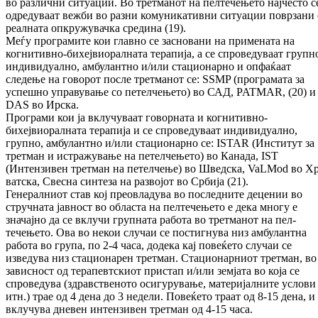
во раз­лични ситуации. Во третманот на пел­те­че­њето најчесто с
одредуваат вежби во раз­ни комуникативни ситуации поврзани 
реал­ната опкружувачка средина (19).
Меѓу програмите кои главно се засновани на примената на
когнитивно-би­хеј­вио­рал­на­та терапија, а се спроведуваат групн
ин­ди­видуално, амбулантно и/или стационарно и опфаќаат
следење на говорот после трет­ма­нот се: SSMP (програмата за
успешно уп­ра­ву­вање со петелчењето) во САД, PATMAR, (20) и
DAS во Ирска.
Програми кои ја вклучуваат говорната и ко­гни­­тивно-
бихејвиоралната терапија и се спро­ве­дуваат индивидуално,
групно, ам­бу­лант­но и/или стационарно се: ISTAR (Ин­сти­тут за
трет­ман и истражување на пе­тел­че­ње­то) во Ка­­на­да, IST
(Интензивен третман на пе­тел­че­ње) во Шведска, VaLMod во Хр
ват­ска, Свес­на синтеза на развојот во Ср­би­ја (21).
Ге­не­ралниот став кој преовладува во пос­лед­ни­те децении во
стручната јавност во об­лас­та на пелтечењето е дека многу е
значајно да се вклучи групната работа во третманот на пел­
течењето. Ова во некои случаи се по­стиг­ну­ва низ амбулантна
работа во група, по 2-4 часа, додека кај повеќето случаи се
изведува низ стационарен третман. Стационарниот трет­ман, во
зависност од терапевтскиот прис­тап и/или земјата во која се
спроведува (здрав­ственото осигурување, материјалните ус­лови
итн.) трае од 4 дена до 3 недели. По­ве­ќето траат од 8-15 дена, и
вклучува дневен ин­тензивен третман од 4-15 часа.