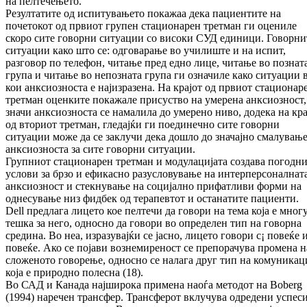
на пел­течењето.
Резултатите од испитувањето покажаа дека па­циентите на
почетокот од првиот групен ста­ционарен третман ги оцениле
скоро сите го­ворни ситуации со високи СУД единици. Го­ворни
ситуации како што се: од­го­ва­ра­ње во училиште и на испит,
разговор по те­ле­фон, читање пред едно лице, читање во поз­на­т
група и читање во непозната група ги означиле како ситуации 
кои анк­сиоз­нос­та е најизразена. На крајот од првиот ста­цио­нар
третман оценките покажале при­сус­тво на умерена анксиозност,
значи анк­сиоз­носта се намалила до умерено ниво, до­де­ка на кра
од вториот третман, гледајќи ги поединечно сите говорни
ситуации може да се заклучи дека дошло до значајно сма­лу­ва­њ
анксиозноста за сите говорни си­туа­ции.
Гру­пниот стационарен третман и мо­ду­ла­ци­ја­та создава погодн
услови за брзо и ефи­кас­но ра­зусловување на интерперсоналнат
анкси­оз­­ност и стекнување на социјално при­фат­ли­ви форми на
однесување низ фидбек од те­ра­пев­тот и останатите пациенти.
Dell предлага лицето кое пелтечи да говори на тема која е мног
тешка за него, односно да говори во определен тип на говорна
сре­ди­на. Во неа, изразувајќи се јасно, лицето го­во­ри с¡ повеќе 
повеќе. Ако се појави воз­­не­ми­реност се препорачува промена н
сло­­же­ното говорење, односно се налага друг тип на комуникац
која е природно по­лес­на (18).
Во САД и Канада најширока примена наоѓа ме­тодот на Boberg
(1994) наречен трансфер. Транс­ферот вклучува одредени успес