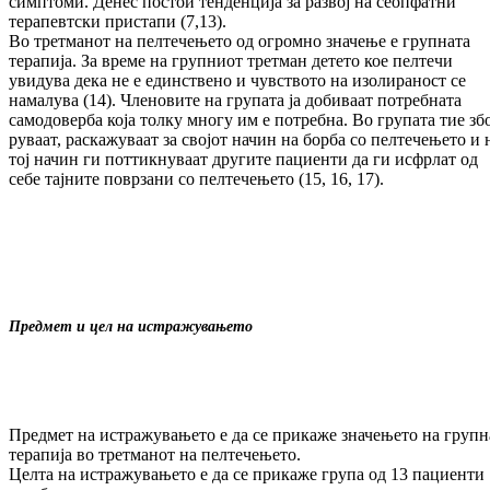
сим­п­то­ми. Денес постои тенденција за раз­вој на се­оп­фатни
терапевтски пристапи (7,13).
Во третманот на пелтечењето од огромно зна­че­ње е групната
терапија. За време на груп­н­и­от третман детето кое пелтечи
увидува дека не е единствено и чувството на изо­ли­ра­ност се
намалува (14). Членовите на групата ја до­би­­ва­ат потребната
самодоверба која тол­ку многу им е потребна. Во групата тие зб
ру­ва­ат, раскажуваат за својот начин на бор­ба со пел­течењето и 
тој начин ги поттик­ну­ва­ат дру­гите пациенти да ги исфрлат од
себе тај­ни­­те поврзани со пелтечењето (15, 16, 17).
Предмет и цел на истражувањето
Предмет на истражувањето е да се прикаже зна­чењето на групн
терапија во трет­ма­нот на пелтечењето.
Целта на истражувањето е да се прикаже гру­па од 13 пациенти