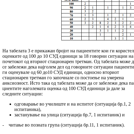
На табелата 3 е прикажан бројот на па­циен­ти­те кои ги користе
оценките од 100 до 10 СУД единици за 18 говорни ситуации на
по­че­то­кот од вториот стационарен третман. Од та­бе­лата може 
се забележи дека најголем дел од говорните ситуации пациенти
ги оце­нувале од 60 до10 СУД единици, односно вто­риот
стационарен третман го започнале со постоење на умерена
анксиозност. Исто та­ка од табелата може да се забележи дека па
циентите наголемата оценка од 100 СУД еди­ници ја дале за
следните ситуации:
одговарање во училиште и на испитот (ситуација бр.1, 2
испитаника),
застанување на улица (ситуација бр.7, 1 испитаник) и
- читање во позната група (ситуација бр.11, 1 испитаник).