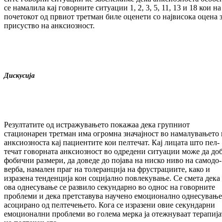
се на­ма­ли­ла кај говорните ситуации 1, 2, 3, 5, 11, 13 и 18 кои на
почетокот од првиот трет­ман би­ле оценети со највисока оцена 
при­сус­тво на анксиозност.
Дискусија
Резултатите од истражувањето покажаа дека груп­ниот
стационарен третман има огромна зна­чајност во намалувањето 
анксиозноста кај па­циентите кои пелтечат. Кај лицата што пел­
течат говорната анксиозност во одредени си­туации може да до
фобични раз­ме­ри, да доведе до појава на ниско ниво на са­мо­до­
верба, намален праг на толеранција на фрус­трациите, како и
изразена тенденција кон социјално повлекување. Се смета дека
ова однесување се развило секундарно во од­нос на говорните
проблеми и дека прет­ста­вува научено емоционално однесување
асо­цирано од пелтечењето. Кога се изразени овие секундарни
емоционални проблеми во го­лема мерка ја отежнуваат терапија