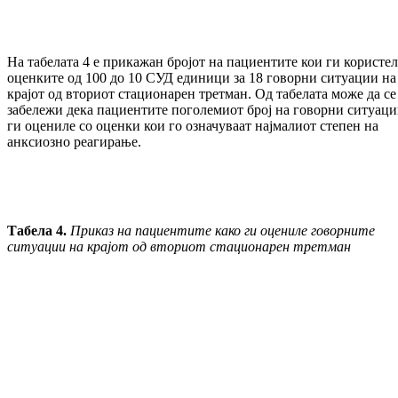
На табелата 4 е прикажан бројот на па­циен­ти­те кои ги користе
оценките од 100 до 10 СУД единици за 18 говорни ситуации на
кра­јот од вториот стационарен третман. Од та­белата може да се
забележи дека па­циен­ти­те поголемиот број на говорни ситуац
ги оцениле со оценки кои го означуваат нај­ма­лиот степен на
анксиозно реагирање.
Табела 4.
Приказ на пациентите како ги оцениле говорните
ситуации на крајот од вториот стационарен третман