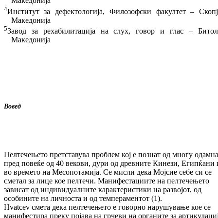
Македонија
4
Институт за дефектологија, Филозофски фа­култет – Скопј
Македонија
5
Завод за рехабилитација на слух, говор и глас – Битол
Македонија
Вовед
Пелтечењето претставува проблем кој е поз­нат од многу одамна
пред повеќе од 40 ве­ко­ви, дури од древните Кинези, Египќани 
во времето на Месопотамија. Се мисли дека Мој­сие себе си се
сметал за лице кое пел­те­чи. Манифестациите на пелтечењето
зависат од индивидуалните карактеристики на раз­во­јот, од
особините на личноста и од тем­пе­ра­ментот (1).
Hvatcev смета дека пелтечењето е говорно нарушување кое се
манифестира преку по­ја­ва на грчеви на органите за артикулаци