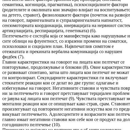
семантика, когниција, праг­ма­ти­ка), психосоцијалните фактори
(ро­ди­те­ли­те и околината кои значајно влијаат на вос­пи­ту­вањет
на детето, стравот), фи­зио­лош­ки­те фактори (почеток на развојо
на го­во­рот, ларингеалната и супраларингеалната нап­натост,
сензомоторната координација, инер­вацијата на нервниот систе
ар­ти­ку­ла­ци­јата, респирацијата, генетиката) (6).
Пелтечењето е состојба која се манифестира како нарушување н
сите облици на флуен­т­но­ст, со изразени промени на со­мат­ски,
психолошки и социјален план. Нај­впе­чат­лив симптом е
отежнатата и прекината вер­бална комуникација со нарушен
фидбек (7).
Главни карактеристики на говорот на лицата кои пелтечат се
повторување, продолжување и блокови (8). Овие карактеристи
се раз­ви­ваат спонтано, затоа што лицата кои пел­те­чат не можат
ги контролираат. Се­кун­дар­ните карактеристики ги вклучуваат
стек­на­ти­те реакции кои се делат во две групи: од­лагање и
избегнување на го­во­рот. Негативните ста­во­ви и чувствата по­вр­
ни за пелтечењето и говорот претставуваат тер­цијален проблем 
се јавува кај лицата кои пелтечат (9). Чув­с­твата претставуваат м
ментални реакции кои се опишуваат како страв, срам. Ставовит
про­излегуваат од пов­торените негативни ис­кус­тва кои го пре­д
ви­куваат пелтечењето. Адо­лесцентите и воз­расните кои пелтеч
глав­но имаат не­га­тивни ставови кон себе кои се продукт на дол
гогодишното пелтечење (10).
При­чината за појавата на пелтечењето е с¢ уш­те недоволно