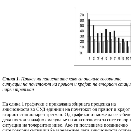
Слика 1.
Приказ на пациентите како ги оце­ниле говорните
ситуации на почетокот на првиот и крајот на вториот ста­ци
на­рен третман
На слика 1 графички е прикажана збир­на­та про­ценка на
анксиозноста во СУД еди­ни­ци на почетокот од првиот и крајот
вто­ри­от ста­ционарен третман. Од графиконот мо­же да се забе
дека постои значајно сма­лу­­ва­ње на анксиозноста за сите говор
си­туа­­ции на толерантно ниво. Ако ги по­глед­не­ме пое­динечно
сите говорни ситуации ќе за­­бе­­ле­жиме дека анксиозноста особе