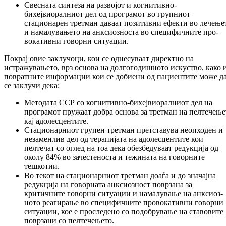
Свесната синтеза на развојот и когни­тив­но-
бихејвиоралниот дел од програмот во груп­ниот
стационарен третман даваат по­зитивни ефекти во лечење
и на­ма­лу­ва­њето на анксиозноста во специфичните про­
вокативни говорни ситуации.
Покрај овие заклучоци, кои се однесуваат ди­­рек­тно на
истражувањето, врз основа на дол­­го­годишното искуство, како 
по­врат­ни­те ин­формации кои се добиени од па­циен­ти­те може д
се заклучи дека:
Методата ССР со когнитивно-би­хеј­вио­рал­ниот дел на
програмот пружаат добра ос­нова за третман на пелтечење
кај адо­лесцентите.
Стационарниот групен третман прет­ста­ву­ва неопходен и
незаменлив дел од те­ра­пи­јата на адолесцентите кои
пелтечат со оглед на тоа дека обезбедуваат ре­дук­ци­ја од
околу 84% во зачестеноста и те­жи­ната на говорните
тешкотии.
Во текот на стационарниот третман доаѓа и до значајна
редукција на го­вор­на­та анксиозност поврзана за
критичните го­ворни ситуации и намалување на анксиоз­
ното реагирање во специфичните про­вокативни говорни
ситуации, кое е про­следено со подобрување на ставовите
по­врзани со пелтечењето.