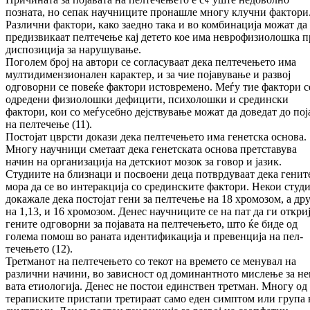
позната, но сепак науч­ни­ци­те пронашле многу клучни фактори
Раз­лич­ни фактори, како заедно така и во ком­би­на­ци­ја можат да
предизвикаат пeлтечење кај де­те­то кое има неврофизиолошка п
дис­по­зи­ци­ја за нарушување.
Поголем број на автори се согласуваат дека пел­­те­чењето има
мултидимензионален карак­тер, и за чие појавување и развој
одговорни се по­­веќе фактори истовремено. Меѓу тие фак­­то­ри с
одредени физиолошки дефицити, пси­­холошки и средински
фактори, кои со ме­ѓусебно дејствување можат да доведат до пој
на пелтечење (11).
Постојат цврсти докази дека пелтечењето има ге­нетска основа.
Многу научници сметаат дека генетската основа претставува
начин на ор­га­низација на детскиот мозок за говор и јазик.
Студиите на близнаци и посвоени деца потврдуваат дека генит
мора да се во ин­теракција со срединските фактори. Некои сту­д
докажале дека постојат гени за пел­те­че­ње на 18 хромозом, а др
на 1,13, и 16 хро­мозом. Денес научниците се на пат да ги от­кри
гените одговорни за појавата на пел­течењето, што ќе биде од
голема помош во раната идентификација и превенција на пел­
течењето (12).
Третманот на пелтечењето со текот на вре­ме­то се менувал на
различни начини, во за­вис­ност од доминантното мислење за не­
ва­та етиологија. Денес не постои единствен трет­ман. Многу од
тераписките пристапи тре­ти­ра­ат само еден симптом или група 