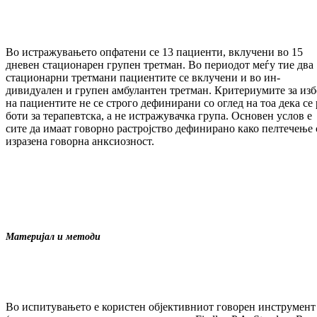
Во истражувањето опфатени се 13 пациенти, вклу­чени во 15
дневен стационарен групен тре­т­ман. Во периодот меѓу тие два
стацио­нар­ни третмани пациентите се вклучени и во ин­
дивидуален и групен амбулантен третман. Кри­териумите за из
на пациентите не се стро­го дефинирани со оглед на тоа дека се 
боти за терапевтска, а не истражувачка гру­па. Основен услов е
сите да имаат го­вор­но растројство дефинирано како пелтечење 
изразена говорна анксиозност.
Материјал и методи
Во испитувањето е користен објективниот го­ворен инструмент