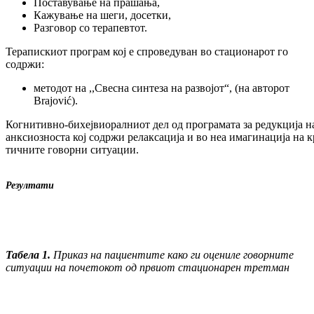
Поставување на прашања,
Кажување на шеги, досетки,
Разговор со терапевтот.
Терапискиот програм кој е спроведуван во ста­ционарот го
содржи:
методот на ,,Свесна синтеза на развојот“, (на авторот
Brajović).
Когнитивно-бихејвиоралниот дел од про­гра­ма­та за редукција н
анксиозноста кој со­др­жи релаксација и во неа имагинација на к
тич­ните говорни ситуации.
Резултати
Табела 1.
Приказ на пациентите како ги оце­ниле говорните
ситуации на почетокот од првиот стационарен третман