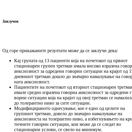
Заклучок
Од горе прикажаните резултати може да се зак­лучи дека:
Кај групата од 13 пациенти која на по­че­то­кот од првиот
стационарен групен трет­ман имала високо изразена гово
анксиоз­ност за одредени говорни си­туа­ции на крајот од 1
дневниот третман дош­ло до значајно намалување на го­во
на­та анксиозност.
Пациентите на почетокот од вториот ста­цио­нарен третма
имале средно изразена го­ворна анксиозност за одредени г
вор­ни ситуации која на крајот од овој трет­ман се намалил
до толерантно ниво за сите ситуации.
Модифицираното однесување, кое е едно од целите на
групниот третман, довело до значајно намалување на
анксиозноста на толерантно ниво, а избегнувањето на кр
тичните говорни ситуации, кои може да се следат во
стационарни услови, се све­ло на минимум.