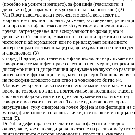
(по­себно на усните и непцето), за фонација (гла­силките) и
дишењето (дијафрагмата и мус­кулите на градниот кош) (2).
Van Riper наведува дека пелтечењето доаѓа кога текот на
зборовите е прекинат поради двоу­мење, застанување, репетици
или про­лон­гација на гласовите. Флуентноста е пре­ки­на­та со
грчеви, затреперување или аб­нор­мал­ност во фонацијата и
дишењето. Се сос­тои од моменти на говорни прекини со таква 
честеност и абнормалност, кои го при­вле­ку­ва­ат вниманието,
интерферираат со ко­му­ни­ка­цијата, доведуваат до неприлагоде
и анксиозност (3).
Според Brajoviкј, пелтечењето е функ­цио­нал­но нарушување на
говорот кое се ма­ни­фес­ти­ра со свесни, а ненамерни, испрекина
дис­хармонични и дисритмични бранувања на звукот со различ
интензитет и фрек­венција и одразува иреверзибилно нарушув
на психо­физиолошкото единство на чо­вековото битие (4).
Vladisavljeviкј смета дека пелтечењето се ма­ни­фестира само за
време на говорот во вид на повторување на поедините гласови,
сло­го­ви и зборови, или во вид на запнување на по­четокот од
говорот и во текот на говорот. Тоа не е едноставно говорно
нарушување, туку син­дром на голем број на ма­ни­фес­та­ции на с
матски, физиолошки, говорно-ја­зи­чки, пси­хо­лошки и социјале
план (5).
De Nil го дефинира пелтечењето како не­флуен­тно говорно
однесување, кое е по­сле­ди­ца на постоење на разлика меѓу пси­х
лин­гвис­тичките фактори (фонологија, про­со­ди­ја, синтакса,