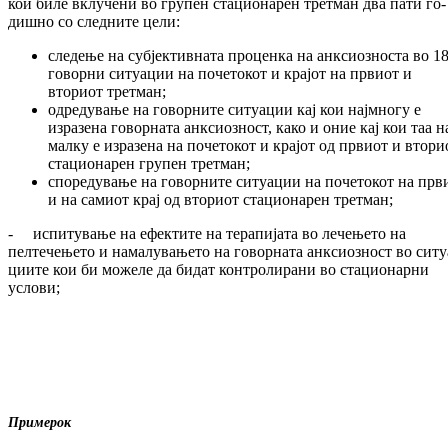
кои биле вклучени во гру­­пен стационарен третман два пати го­
диш­­но со следните цели:
следење на субјективната проценка на ан­ксиозноста во 1
говорни ситуации на по­четокот и крајот на првиот и
вториот трет­ман;
одредување на говорните ситуации кај кои најмногу е
изразена говорната анк­сиоз­ност, како и оние кај кои таа на
мал­ку е изразена на почетокот и крајот од пр­виот и втори
стационарен групен трет­­ман;
споредување на говорните ситуации на по­четокот на прв
и на самиот крај од вториот стационарен третман;
- испитување на ефектите на терапијата во ле­­че­ње­то на
пелтечењето и на­ма­лу­ва­ње­то на го­ворната анксиозност во сит­у
ции­те кои би мо­желе да бидат кон­тро­ли­ра­ни во ста­цио­нар­ни
услови;
Примерок