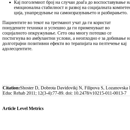
Кај поголемиот број на случаи доаѓа до вос­поставување н
емоционална ста­бил­ност и развој на социјалната ком­пе­те
ци­ја, унапредување на самоизразувањето и разбирањето.
Пациентите во текот на третманот учат да ги ко­ристат
понудените техники и успешно да ги применуваат во
социјалното оп­кру­жу­ва­ње. Сето ова многу потешко се
постигнува во амбулантни услови, а неопходно е за до­би­ва­ње н
долготрајни позитивни ефекти во те­ра­пи­јата на пелтечење кај
адолесцентите.
Citation:
Shoster D, Dobrota Davidovikj N, Filipova S, Lozanovska B
Educ Rehab 2011; 12(3-4):77-89. doi: 10.2478/v10215-011-0013-7
Article Level Metrics