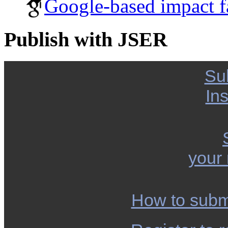
Google-based impact f
Publish with JSER
Su
Ins
your
How to subm