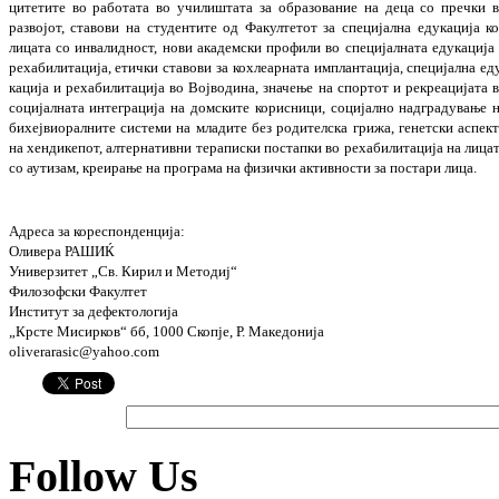
ци­те­тите во работата во училиштата за обра­зо­ва­ние на деца со пречки 
развојот, ставови на студентите од Факултетот за специјална еду­кација к
лицата со инвалидност, нови ака­демски профили во специјалната еду­ка­ција
рехабилитација, етички ставови за ко­х­ле­арната имплантација, специјална ед
ка­­ција и рехабилитација во Војводина, зна­че­ње на спортот и рекреацијата 
соци­јал­ната инт­еграција на домските корисници, со­ци­ја­лно надградување 
бихејвиоралните сис­­те­ми на младите без родителска грижа, ге­не­­тски аспек
на хендикепот, алтер­на­ти­вни тераписки постапки во реха­би­ли­та­ција на лица
со аутизам, креирање на про­гра­ма на физички активности за постари лица.
Адреса за кореспонденција:
Оливера РАШИЌ
Универзитет „Св. Кирил и Методиј“
Филозофски Факултет
Институт за дефектологија
„Крсте Мисирков“ бб, 1000 Скопје, Р. Македонија
oliverarasic@yahoo.com
Follow Us