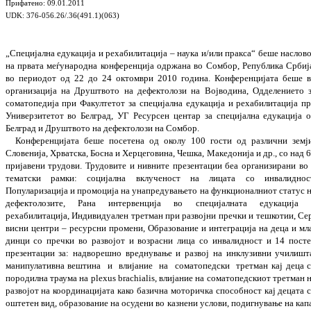
Прифатено
: 09.01.2011
UDK: 376-056.26/.36(491.1)(063)
„Специјална едукација и рехабилитација – наука и/или пракса“ беше наслов
на прва
та меѓународна конференција одржана во Сомбор, Република Србиј
во периодот од 22 до 24 октомври 2010 година. Конфе­рен­ци­јата беше 
организација на Друштвото на дефектолози на Војводина, Одделението 
соматопедија при Факултетот за спе­ци­јална едукација и рехабилитација п
Уни­вер­зитетот во Белград, УГ Ресурсен центар за специјална едукација 
Белград и Дру
штво
то на дефектолози на Сомбор.
Конференцијата беше посетена од околу 100 гости од различни земј
Словенија, Хрва­тска, Босна и Херцеговина, Чешка, Маке­донија и др., со над 
пријавени тру­дови. Трудовите и нивните презентации беа орга­низирани во
тематски рамки: соци­јална вклученост на лицата со инвалиднос
Популаризација и промоција на уна­пре­ду­ва­њето на функционалниот статус 
дефек­то­ло­зите, Рана интервенција во специјалната еду­кација
рехабилитација, Индивидуален трет­ман при развојни пречки и тешкотии, Се
висни центри – ресурсни промени, Обра­зование и интеграција на деца и мл
динци со пречки во развојот и возрасни лица со инвалидност и 14 пост
презен­та­ции за: надворешно вреднување и развој на инклу­зивни училишт
манипулативна веш­тина
и
влијание
на
соматопедски
третман кај деца 
породилна траума на plexus brachialis, влијание на соматопедскиот трет­ман 
развојот на координацијата како бази­чна моторичка способност кај децата 
оштетен вид, образование на осудени во казнени услови, подигнување на кап